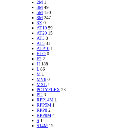
2M
1
3M
49
5M
120
8M
247
8X
0
AT10
59
AT20
15
AT3
3
AT5
31
ATP10
1
ELO
0
F2
2
H
188
L
86
M
1
MV8
0
MXL
1
POLYFLEX
23
PU
3
RPP14M
1
RPP5M
1
RPP8
2
RPP8M
4
S
1
S14M
15