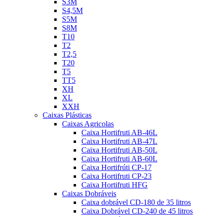
S3M
S4,5M
S5M
S8M
T10
T2
T2,5
T20
T5
TT5
XH
XL
XXH
Caixas Plásticas
Caixas Agricolas
Caixa Hortifruti AB-46L
Caixa Hortifruti AB-47L
Caixa Hortifruti AB-50L
Caixa Hortifruti AB-60L
Caixa Hortifrúti CP-17
Caixa Hortifruti CP-23
Caixa Hortifruti HFG
Caixas Dobráveis
Caixa dobrável CD-180 de 35 litros
Caixa Dobrável CD-240 de 45 litros