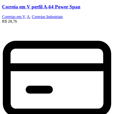
Correia em V perfil A-64 Power Span
Correias em V
,
A
,
Correias Industriais
R$
28,76