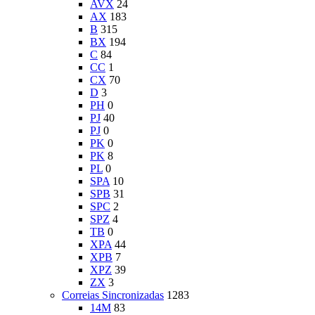
AVX
24
AX
183
B
315
BX
194
C
84
CC
1
CX
70
D
3
PH
0
PJ
40
PJ
0
PK
0
PK
8
PL
0
SPA
10
SPB
31
SPC
2
SPZ
4
TB
0
XPA
44
XPB
7
XPZ
39
ZX
3
Correias Sincronizadas
1283
14M
83