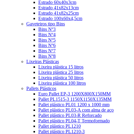
Estrado 60x40x3cm
Estrado 41x82x13cm
Estrado 41x82x25cm
Estrado 100x60x4,5cm
Gaveteiros tipo Bins
Bins Nº3
Bins Nº4
Bins Nº5
Bins Nº6
Bins Nº7
Bins Nº8
Lixeiras Plásticas
Lixeira plástica 15 litros
Lixeira plástica 25 litros
Lixeira plástica 50 litros
Lixeira plástica 100 litros
Pallets Plásticos
Euro Pallet EP-3 1200X800X150MM
Pallet PL1515-3 1150X1150X135MM
Pallet plástico PL01 1200 x 1000 mm
Pallet plástico PL03-A com alma de aço
Pallet plástico PL03-R Reforçado
Pallet plástico PL04-T Termoformado
Pallet plástico PL1210
Pallet plástico PL1210-3