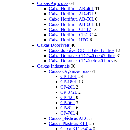
Caixas Agricolas
64
Caixa Hortifruti AB-46L
11
Caixa Hortifruti AB-47L
9
Caixa Hortifruti AB-50L
6
Caixa Hortifruti AB-60L
13
Caixa Hortifrúti CP-17
13
Caixa Hortifruti CP-23
14
Caixa Hortifruti HFG
6
Caixas Dobráveis
46
Caixa dobrável CD-180 de 35 litros
12
Caixa Dobrável CD-240 de 45 litros
31
Caixa Dobrável CD-40 de 40 litros
6
Caixas Industriais
96
Caixas Organizadoras
64
CP-130L
24
CP-180L
13
CP-20L
2
CP-372L
2
CP-42L
9
CP-56L
3
CP-61L
6
CP-70L
4
Caixas plásticas ALC
3
Caixas Plásticas KLT
25
Caixa KLT-6424
0