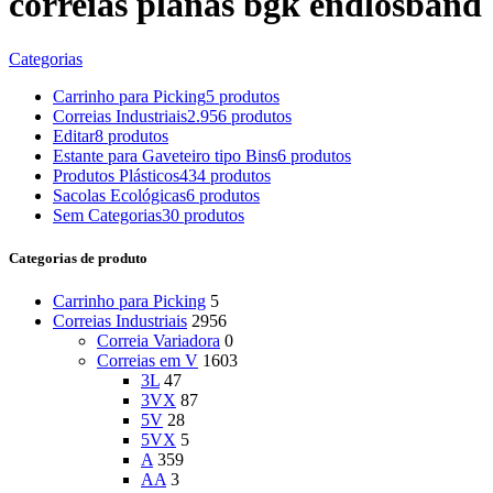
correias planas bgk endlosband
Categorias
Carrinho para Picking
5 produtos
Correias Industriais
2.956 produtos
Editar
8 produtos
Estante para Gaveteiro tipo Bins
6 produtos
Produtos Plásticos
434 produtos
Sacolas Ecológicas
6 produtos
Sem Categorias
30 produtos
Categorias de produto
Carrinho para Picking
5
Correias Industriais
2956
Correia Variadora
0
Correias em V
1603
3L
47
3VX
87
5V
28
5VX
5
A
359
AA
3