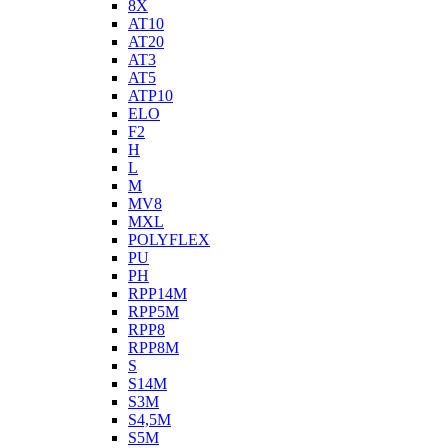
8X
AT10
AT20
AT3
AT5
ATP10
ELO
F2
H
L
M
MV8
MXL
POLYFLEX
PU
PH
RPP14M
RPP5M
RPP8
RPP8M
S
S14M
S3M
S4,5M
S5M