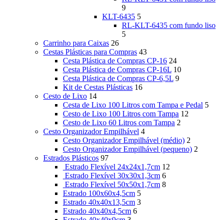
9
KLT-6435
5
RL-KLT-6435 com fundo liso
5
Carrinho para Caixas
26
Cestas Plásticas para Compras
43
Cesta Plástica de Compras CP-16
24
Cesta Plástica de Compras CP-16L
10
Cesta Plástica de Compras CP-6,5L
9
Kit de Cestas Plásticas
16
Cesto de Lixo
14
Cesta de Lixo 100 Litros com Tampa e Pedal
5
Cesto de Lixo 100 Litros com Tampa
12
Cesto de Lixo 60 Litros com Tampa
2
Cesto Organizador Empilhável
4
Cesto Organizador Empilhável (médio)
2
Cesto Organizador Empilhável (pequeno)
2
Estrados Plásticos
97
Estrado Flexível 24x24x1,7cm
12
Estrado Flexível 30x30x1,3cm
6
Estrado Flexível 50x50x1,7cm
8
Estrado 100x60x4,5cm
5
Estrado 40x40x13,5cm
3
Estrado 40x40x4,5cm
6
Estrado 40x40x9cm
3