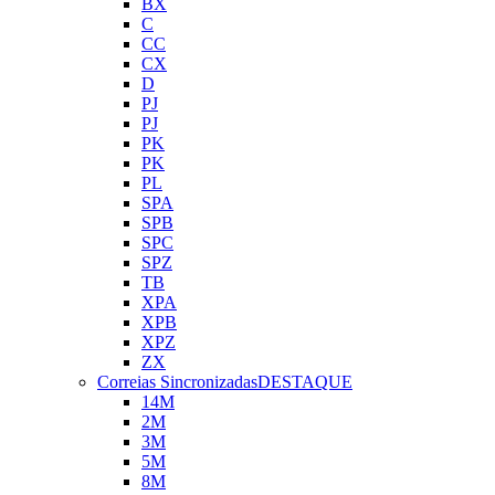
BX
C
CC
CX
D
PJ
PJ
PK
PK
PL
SPA
SPB
SPC
SPZ
TB
XPA
XPB
XPZ
ZX
Correias Sincronizadas
DESTAQUE
14M
2M
3M
5M
8M