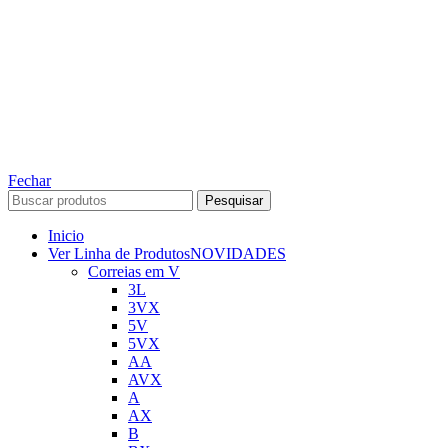
TODOS OS DIREITOS RESERVADOS – 2022 – 2026
Nós da ABelt Group Company nos reservamos o direito de executar manutenção e
alterações de preços, e bem firmar que as fotos sao meramente ilustrativas, entre em
contato para mais informações!
ABELT GROUP COMPANY
Fechar
Pesquisar
Inicio
Ver Linha de Produtos
NOVIDADES
Correias em V
3L
3VX
5V
5VX
AA
AVX
A
AX
B