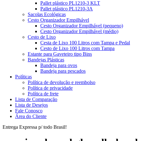
Pallet plástico PL1210-3 KLT
Pallet plástico PL1210-3A
Sacolas Ecológicas
Cesto Organizador Empilhável
Cesto Organizador Empilhável (pequeno)
Cesto Organizador Empilhável (médio)
Cesto de Lixo
Cesta de Lixo 100 Litros com Tampa e Pedal
Cesto de Lixo 100 Litros com Tampa
Estante para Gaveteiro tipo Bins
Bandejas Plásticas
Bandeja para ovos
Bandeja para pescados
Políticas
Política de devolução e reembolso
Política de privacidade
Política de frete
Lista de Comparação
Lista de Desejos
Fale Conosco
Área do Cliente
Entrega Expressa p/ todo Brasil!