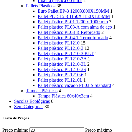
Lixeira plástica 60 litros
2
Pallets Plásticos
38
Euro Pallet EP-3 1200X800X150MM
1
Pallet PL1515-3 1150X1150X135MM
1
Pallet plástico PL01 1200 x 1000 mm
3
Pallet plástico PL03-A com alma de aço
1
Pallet plástico PL03-R Reforçado
2
Pallet plástico PL04-T Termoformado
4
Pallet plástico PL1210
15
Pallet plástico PL1210-3
12
Pallet plástico PL1210-3 KLT
1
Pallet plástico PL1210-3A
1
Pallet plástico PL1210-3L
2
Pallet plástico PL1210-3S
1
Pallet plástico PL1210-6
1
Pallet plástico PL1210L
1
Pallet plástico vazado PL03-S Standard
4
Tampas Plásticas
4
Tampa Plástica 60x40x3cm
4
Sacolas Ecológicas
6
Sem Categorias
30
Faixa de Preços
Preço mínimo
Preço máximo