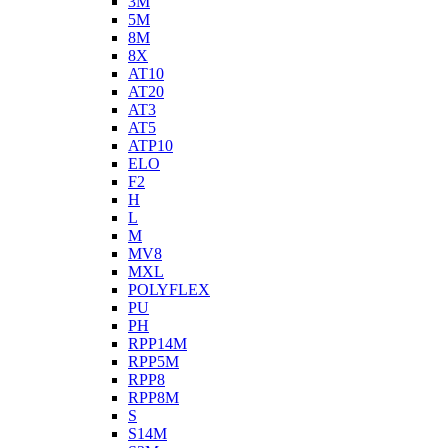
3M
5M
8M
8X
AT10
AT20
AT3
AT5
ATP10
ELO
F2
H
L
M
MV8
MXL
POLYFLEX
PU
PH
RPP14M
RPP5M
RPP8
RPP8M
S
S14M