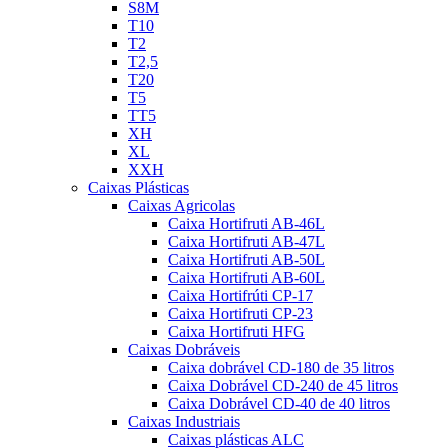
S8M
T10
T2
T2,5
T20
T5
TT5
XH
XL
XXH
Caixas Plásticas
Caixas Agricolas
Caixa Hortifruti AB-46L
Caixa Hortifruti AB-47L
Caixa Hortifruti AB-50L
Caixa Hortifruti AB-60L
Caixa Hortifrúti CP-17
Caixa Hortifruti CP-23
Caixa Hortifruti HFG
Caixas Dobráveis
Caixa dobrável CD-180 de 35 litros
Caixa Dobrável CD-240 de 45 litros
Caixa Dobrável CD-40 de 40 litros
Caixas Industriais
Caixas plásticas ALC