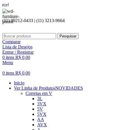
Seja be
(11) 99212-0433 | (11) 3213-9664
Pesquisar
Comparar
Lista de Desejos
Entrar / Registrar
0
itens
R$
0,00
Menu
0
itens
R$
0,00
Inicio
Ver Linha de Produtos
NOVIDADES
Correias em V
3L
3VX
5V
5VX
AA
AVX
A