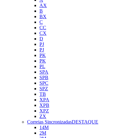
AX
B
BX
C
CC
CX
D
PJ
PJ
PK
PK
PL
SPA
SPB
SPC
SPZ
TB
XPA
XPB
XPZ
ZX
Correias Sincronizadas
DESTAQUE
14M
2M