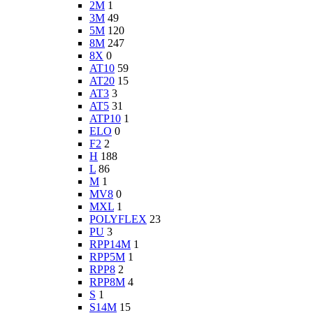
2M
1
3M
49
5M
120
8M
247
8X
0
AT10
59
AT20
15
AT3
3
AT5
31
ATP10
1
ELO
0
F2
2
H
188
L
86
M
1
MV8
0
MXL
1
POLYFLEX
23
PU
3
RPP14M
1
RPP5M
1
RPP8
2
RPP8M
4
S
1
S14M
15