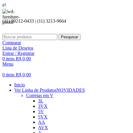
Seja bem
(11) 99212-0433 | (11) 3213-9664
Pesquisar
Comparar
Lista de Desejos
Entrar / Registrar
0
itens
R$
0,00
Menu
0
itens
R$
0,00
Inicio
Ver Linha de Produtos
NOVIDADES
Correias em V
3L
3VX
5V
5VX
AA
AVX
A