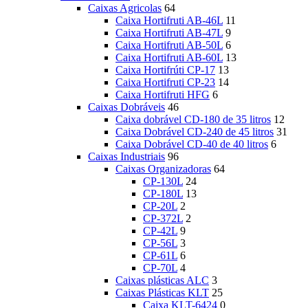
Caixas Agricolas
64
Caixa Hortifruti AB-46L
11
Caixa Hortifruti AB-47L
9
Caixa Hortifruti AB-50L
6
Caixa Hortifruti AB-60L
13
Caixa Hortifrúti CP-17
13
Caixa Hortifruti CP-23
14
Caixa Hortifruti HFG
6
Caixas Dobráveis
46
Caixa dobrável CD-180 de 35 litros
12
Caixa Dobrável CD-240 de 45 litros
31
Caixa Dobrável CD-40 de 40 litros
6
Caixas Industriais
96
Caixas Organizadoras
64
CP-130L
24
CP-180L
13
CP-20L
2
CP-372L
2
CP-42L
9
CP-56L
3
CP-61L
6
CP-70L
4
Caixas plásticas ALC
3
Caixas Plásticas KLT
25
Caixa KLT-6424
0