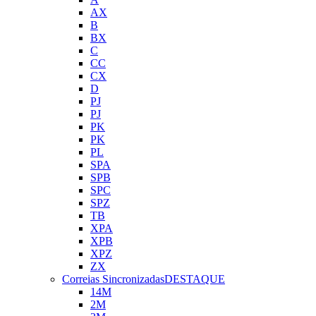
AX
B
BX
C
CC
CX
D
PJ
PJ
PK
PK
PL
SPA
SPB
SPC
SPZ
TB
XPA
XPB
XPZ
ZX
Correias Sincronizadas
DESTAQUE
14M
2M