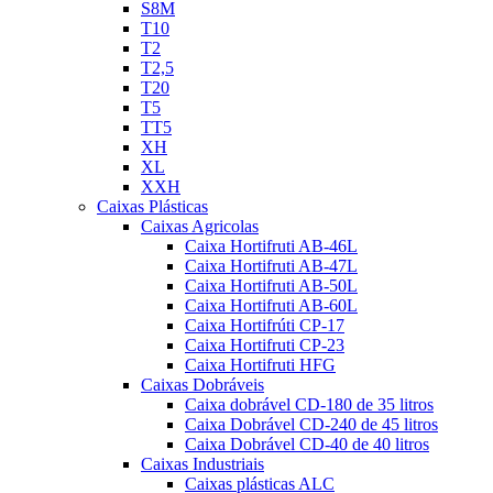
S8M
T10
T2
T2,5
T20
T5
TT5
XH
XL
XXH
Caixas Plásticas
Caixas Agricolas
Caixa Hortifruti AB-46L
Caixa Hortifruti AB-47L
Caixa Hortifruti AB-50L
Caixa Hortifruti AB-60L
Caixa Hortifrúti CP-17
Caixa Hortifruti CP-23
Caixa Hortifruti HFG
Caixas Dobráveis
Caixa dobrável CD-180 de 35 litros
Caixa Dobrável CD-240 de 45 litros
Caixa Dobrável CD-40 de 40 litros
Caixas Industriais
Caixas plásticas ALC