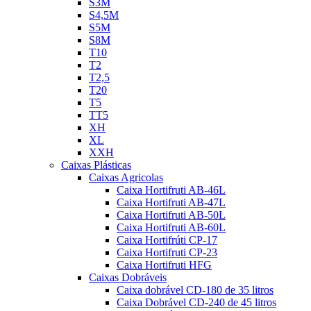
S3M
S4,5M
S5M
S8M
T10
T2
T2,5
T20
T5
TT5
XH
XL
XXH
Caixas Plásticas
Caixas Agricolas
Caixa Hortifruti AB-46L
Caixa Hortifruti AB-47L
Caixa Hortifruti AB-50L
Caixa Hortifruti AB-60L
Caixa Hortifrúti CP-17
Caixa Hortifruti CP-23
Caixa Hortifruti HFG
Caixas Dobráveis
Caixa dobrável CD-180 de 35 litros
Caixa Dobrável CD-240 de 45 litros