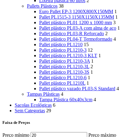
Lixeira plástica 60 litros
2
Pallets Plásticos
38
Euro Pallet EP-3 1200X800X150MM
1
Pallet PL1515-3 1150X1150X135MM
1
Pallet plástico PL01 1200 x 1000 mm
3
Pallet plástico PL03-A com alma de aço
1
Pallet plástico PL03-R Reforçado
2
Pallet plástico PL04-T Termoformado
4
Pallet plástico PL1210
15
Pallet plástico PL1210-3
12
Pallet plástico PL1210-3 KLT
1
Pallet plástico PL1210-3A
1
Pallet plástico PL1210-3L
2
Pallet plástico PL1210-3S
1
Pallet plástico PL1210-6
1
Pallet plástico PL1210L
1
Pallet plástico vazado PL03-S Standard
4
Tampas Plásticas
4
Tampa Plástica 60x40x3cm
4
Sacolas Ecológicas
6
Sem Categorias
29
Faixa de Preços
Preço mínimo
Preço máximo