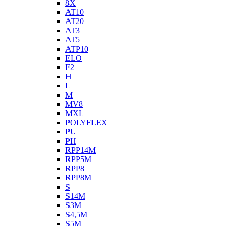
8X
AT10
AT20
AT3
AT5
ATP10
ELO
F2
H
L
M
MV8
MXL
POLYFLEX
PU
PH
RPP14M
RPP5M
RPP8
RPP8M
S
S14M
S3M
S4,5M
S5M