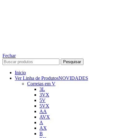
TODOS OS DIREITOS RESERVADOS – 2022 – 2026
Nós da ABelt Group Company nos reservamos o direito de executar manutenção e
alterações de preços, e bem firmar que as fotos sao meramente ilustrativas, entre em
contato para mais informações!
ABELT GROUP COMPANY
Fechar
Pesquisar
Inicio
Ver Linha de Produtos
NOVIDADES
Correias em V
3L
3VX
5V
5VX
AA
AVX
A
AX
B