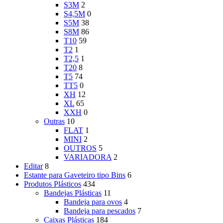
S3M
2
S4,5M
0
S5M
38
S8M
86
T10
59
T2
1
T2,5
1
T20
8
T5
74
TT5
0
XH
12
XL
65
XXH
0
Outras
10
FLAT
1
MINI
2
OUTROS
5
VARIADORA
2
Editar
8
Estante para Gaveteiro tipo Bins
6
Produtos Plásticos
434
Bandejas Plásticas
11
Bandeja para ovos
4
Bandeja para pescados
7
Caixas Plásticas
184