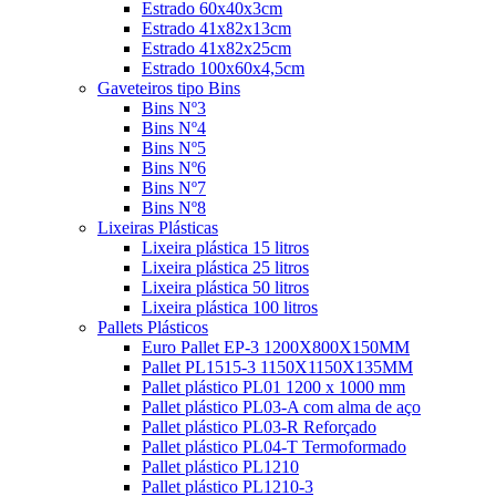
Estrado 60x40x3cm
Estrado 41x82x13cm
Estrado 41x82x25cm
Estrado 100x60x4,5cm
Gaveteiros tipo Bins
Bins Nº3
Bins Nº4
Bins Nº5
Bins Nº6
Bins Nº7
Bins Nº8
Lixeiras Plásticas
Lixeira plástica 15 litros
Lixeira plástica 25 litros
Lixeira plástica 50 litros
Lixeira plástica 100 litros
Pallets Plásticos
Euro Pallet EP-3 1200X800X150MM
Pallet PL1515-3 1150X1150X135MM
Pallet plástico PL01 1200 x 1000 mm
Pallet plástico PL03-A com alma de aço
Pallet plástico PL03-R Reforçado
Pallet plástico PL04-T Termoformado
Pallet plástico PL1210
Pallet plástico PL1210-3