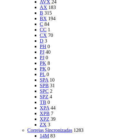
AVX
24
AX
183
B
315
BX
194
C
84
CC
1
CX
70
D
3
PH
0
PJ
40
PJ
0
PK
8
PK
0
PL
0
SPA
10
SPB
31
SPC
2
SPZ
4
TB
0
XPA
44
XPB
7
XPZ
39
ZX
3
Correias Sincronizadas
1283
14M
83