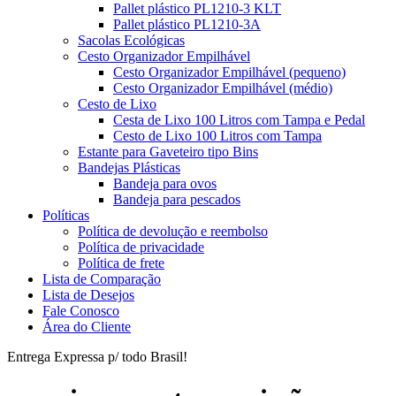
Pallet plástico PL1210-3 KLT
Pallet plástico PL1210-3A
Sacolas Ecológicas
Cesto Organizador Empilhável
Cesto Organizador Empilhável (pequeno)
Cesto Organizador Empilhável (médio)
Cesto de Lixo
Cesta de Lixo 100 Litros com Tampa e Pedal
Cesto de Lixo 100 Litros com Tampa
Estante para Gaveteiro tipo Bins
Bandejas Plásticas
Bandeja para ovos
Bandeja para pescados
Políticas
Política de devolução e reembolso
Política de privacidade
Política de frete
Lista de Comparação
Lista de Desejos
Fale Conosco
Área do Cliente
Entrega Expressa p/ todo Brasil!