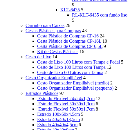
9
KLT-6435
5
RL-KLT-6435 com fundo liso
5
Carrinho para Caixas
26
Cestas Plásticas para Compras
43
Cesta Plástica de Compras CP-16
24
Cesta Plástica de Compras CP-16L
10
Cesta Plástica de Compras CP-6,5L
9
Kit de Cestas Plásticas
16
Cesto de Lixo
14
Cesta de Lixo 100 Litros com Tampa e Pedal
5
Cesto de Lixo 100 Litros com Tampa
12
Cesto de Lixo 60 Litros com Tampa
2
Cesto Organizador Empilhável
4
Cesto Organizador Empilhável (médio)
2
Cesto Organizador Empilhável (pequeno)
2
Estrados Plásticos
97
Estrado Flexível 24x24x1,7cm
12
Estrado Flexível 30x30x1,3cm
6
Estrado Flexível 50x50x1,7cm
8
Estrado 100x60x4,5cm
5
Estrado 40x40x13,5cm
3
Estrado 40x40x4,5cm
6
Estrado 40x40x9cm
3