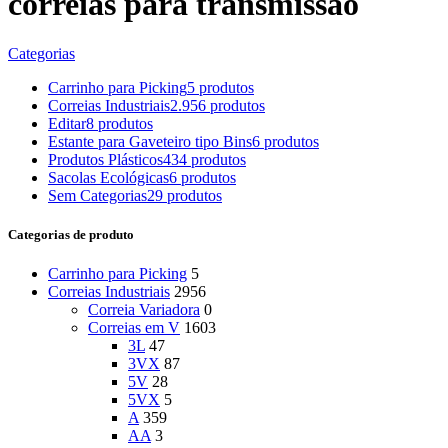
correias para transmissão
Categorias
Carrinho para Picking
5 produtos
Correias Industriais
2.956 produtos
Editar
8 produtos
Estante para Gaveteiro tipo Bins
6 produtos
Produtos Plásticos
434 produtos
Sacolas Ecológicas
6 produtos
Sem Categorias
29 produtos
Categorias de produto
Carrinho para Picking
5
Correias Industriais
2956
Correia Variadora
0
Correias em V
1603
3L
47
3VX
87
5V
28
5VX
5
A
359
AA
3