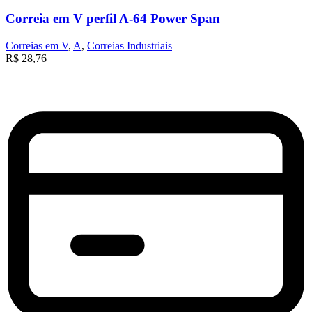
Correia em V perfil A-64 Power Span
Correias em V
,
A
,
Correias Industriais
R$
28,76