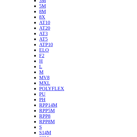
3M
5M
8M
8X
AT10
AT20
AT3
AT5
ATP10
ELO
F2
H
L
M
MV8
MXL
POLYFLEX
PU
PH
RPP14M
RPP5M
RPP8
RPP8M
S
S14M