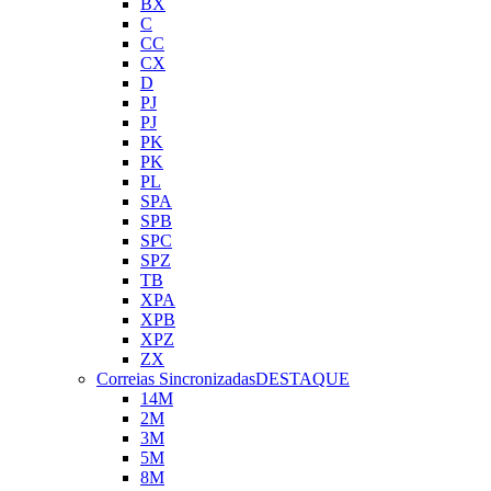
BX
C
CC
CX
D
PJ
PJ
PK
PK
PL
SPA
SPB
SPC
SPZ
TB
XPA
XPB
XPZ
ZX
Correias Sincronizadas
DESTAQUE
14M
2M
3M
5M
8M