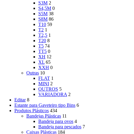
S3M
2
S4,5M
0
S5M
38
S8M
86
T10
59
T2
1
T2,5
1
T20
8
T5
74
TT5
0
XH
12
XL
65
XXH
0
Outras
10
FLAT
1
MINI
2
OUTROS
5
VARIADORA
2
Editar
8
Estante para Gaveteiro tipo Bins
6
Produtos Plásticos
434
Bandejas Plásticas
11
Bandeja para ovos
4
Bandeja para pescados
7
Caixas Plásticas
184