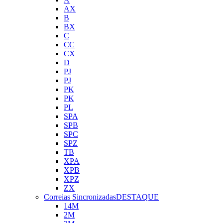
AX
B
BX
C
CC
CX
D
PJ
PJ
PK
PK
PL
SPA
SPB
SPC
SPZ
TB
XPA
XPB
XPZ
ZX
Correias Sincronizadas
DESTAQUE
14M
2M