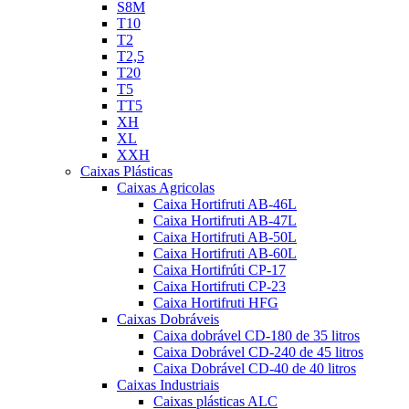
S8M
T10
T2
T2,5
T20
T5
TT5
XH
XL
XXH
Caixas Plásticas
Caixas Agricolas
Caixa Hortifruti AB-46L
Caixa Hortifruti AB-47L
Caixa Hortifruti AB-50L
Caixa Hortifruti AB-60L
Caixa Hortifrúti CP-17
Caixa Hortifruti CP-23
Caixa Hortifruti HFG
Caixas Dobráveis
Caixa dobrável CD-180 de 35 litros
Caixa Dobrável CD-240 de 45 litros
Caixa Dobrável CD-40 de 40 litros
Caixas Industriais
Caixas plásticas ALC