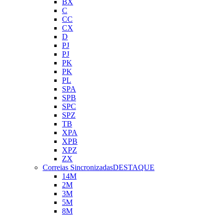
BX
C
CC
CX
D
PJ
PJ
PK
PK
PL
SPA
SPB
SPC
SPZ
TB
XPA
XPB
XPZ
ZX
Correias Sincronizadas
DESTAQUE
14M
2M
3M
5M
8M