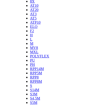
8X
AT10
AT20
AT3
AT5
ATP10
ELO
F2
H
L
M
MV8
MXL
POLYFLEX
PU
PH
RPP14M
RPP5M
RPP8
RPP8M
S
S14M
S3M
S4,5M
S5M