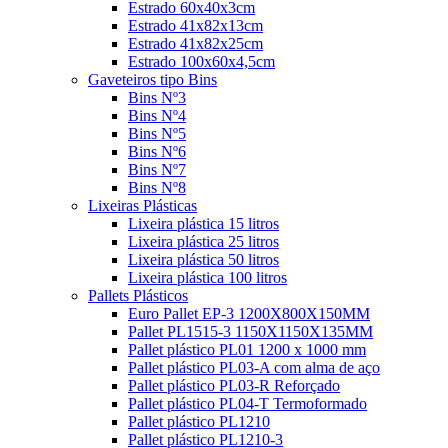
Estrado 60x40x3cm
Estrado 41x82x13cm
Estrado 41x82x25cm
Estrado 100x60x4,5cm
Gaveteiros tipo Bins
Bins Nº3
Bins Nº4
Bins Nº5
Bins Nº6
Bins Nº7
Bins Nº8
Lixeiras Plásticas
Lixeira plástica 15 litros
Lixeira plástica 25 litros
Lixeira plástica 50 litros
Lixeira plástica 100 litros
Pallets Plásticos
Euro Pallet EP-3 1200X800X150MM
Pallet PL1515-3 1150X1150X135MM
Pallet plástico PL01 1200 x 1000 mm
Pallet plástico PL03-A com alma de aço
Pallet plástico PL03-R Reforçado
Pallet plástico PL04-T Termoformado
Pallet plástico PL1210
Pallet plástico PL1210-3