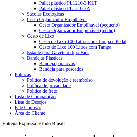
Pallet plástico PL1210-3 KLT
Pallet plástico PL1210-3A
Sacolas Ecológicas
Cesto Organizador Empilhável
Cesto Organizador Empilhável (pequeno)
Cesto Organizador Empilhável (médio)
Cesto de Lixo
Cesta de Lixo 100 Litros com Tampa e Pedal
Cesto de Lixo 100 Litros com Tampa
Estante para Gaveteiro tipo Bins
Bandejas Plásticas
Bandeja para ovos
Bandeja para pescados
Políticas
Política de devolução e reembolso
Política de privacidade
Política de frete
Lista de Comparação
Lista de Desejos
Fale Conosco
Área do Cliente
Entrega Expressa p/ todo Brasil!