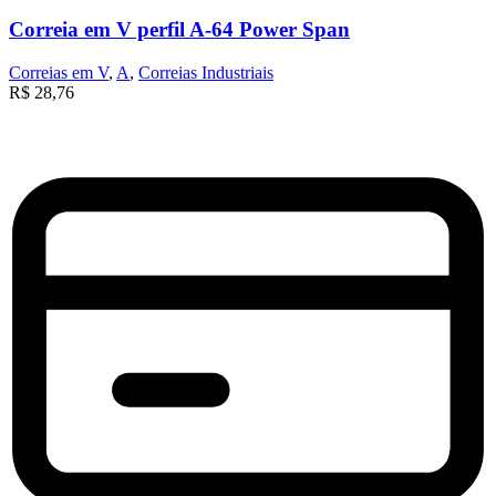
Correia em V perfil A-64 Power Span
Correias em V
,
A
,
Correias Industriais
R$
28,76