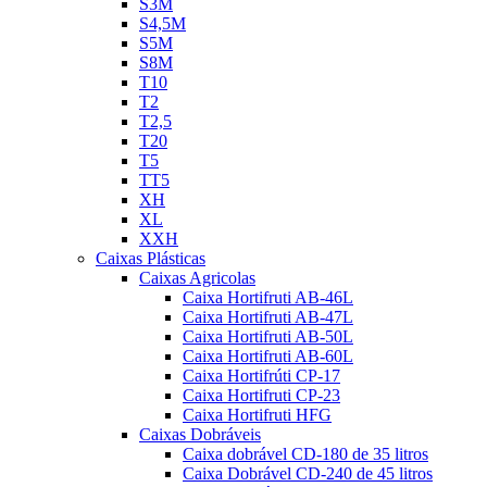
S3M
S4,5M
S5M
S8M
T10
T2
T2,5
T20
T5
TT5
XH
XL
XXH
Caixas Plásticas
Caixas Agricolas
Caixa Hortifruti AB-46L
Caixa Hortifruti AB-47L
Caixa Hortifruti AB-50L
Caixa Hortifruti AB-60L
Caixa Hortifrúti CP-17
Caixa Hortifruti CP-23
Caixa Hortifruti HFG
Caixas Dobráveis
Caixa dobrável CD-180 de 35 litros
Caixa Dobrável CD-240 de 45 litros