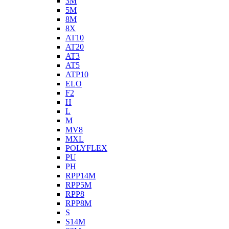
3M
5M
8M
8X
AT10
AT20
AT3
AT5
ATP10
ELO
F2
H
L
M
MV8
MXL
POLYFLEX
PU
PH
RPP14M
RPP5M
RPP8
RPP8M
S
S14M