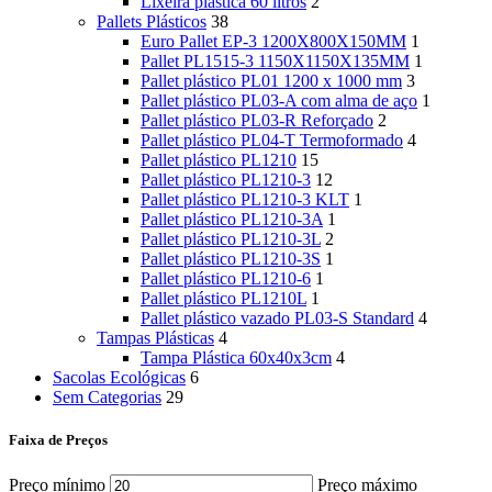
Lixeira plástica 60 litros
2
Pallets Plásticos
38
Euro Pallet EP-3 1200X800X150MM
1
Pallet PL1515-3 1150X1150X135MM
1
Pallet plástico PL01 1200 x 1000 mm
3
Pallet plástico PL03-A com alma de aço
1
Pallet plástico PL03-R Reforçado
2
Pallet plástico PL04-T Termoformado
4
Pallet plástico PL1210
15
Pallet plástico PL1210-3
12
Pallet plástico PL1210-3 KLT
1
Pallet plástico PL1210-3A
1
Pallet plástico PL1210-3L
2
Pallet plástico PL1210-3S
1
Pallet plástico PL1210-6
1
Pallet plástico PL1210L
1
Pallet plástico vazado PL03-S Standard
4
Tampas Plásticas
4
Tampa Plástica 60x40x3cm
4
Sacolas Ecológicas
6
Sem Categorias
29
Faixa de Preços
Preço mínimo
Preço máximo