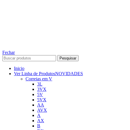
TODOS OS DIREITOS RESERVADOS – 2022 – 2026
Nós da ABelt Group Company nos reservamos o direito de executar manutenção e
alterações de preços, e bem firmar que as fotos sao meramente ilustrativas, entre em
contato para mais informações!
ABELT GROUP COMPANY
Fechar
Pesquisar
Inicio
Ver Linha de Produtos
NOVIDADES
Correias em V
3L
3VX
5V
5VX
AA
AVX
A
AX
B