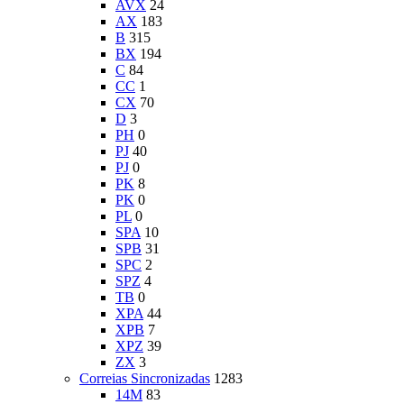
AVX
24
AX
183
B
315
BX
194
C
84
CC
1
CX
70
D
3
PH
0
PJ
40
PJ
0
PK
8
PK
0
PL
0
SPA
10
SPB
31
SPC
2
SPZ
4
TB
0
XPA
44
XPB
7
XPZ
39
ZX
3
Correias Sincronizadas
1283
14M
83