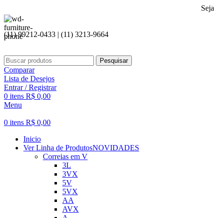
Seja bem vindo
(11) 99212-0433 | (11) 3213-9664
Pesquisar
Comparar
Lista de Desejos
Entrar / Registrar
0
itens
R$
0,00
Menu
0
itens
R$
0,00
Inicio
Ver Linha de Produtos
NOVIDADES
Correias em V
3L
3VX
5V
5VX
AA
AVX
A