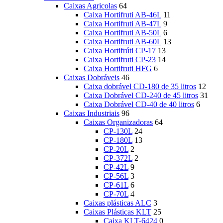
Caixas Agricolas
64
Caixa Hortifruti AB-46L
11
Caixa Hortifruti AB-47L
9
Caixa Hortifruti AB-50L
6
Caixa Hortifruti AB-60L
13
Caixa Hortifrúti CP-17
13
Caixa Hortifruti CP-23
14
Caixa Hortifruti HFG
6
Caixas Dobráveis
46
Caixa dobrável CD-180 de 35 litros
12
Caixa Dobrável CD-240 de 45 litros
31
Caixa Dobrável CD-40 de 40 litros
6
Caixas Industriais
96
Caixas Organizadoras
64
CP-130L
24
CP-180L
13
CP-20L
2
CP-372L
2
CP-42L
9
CP-56L
3
CP-61L
6
CP-70L
4
Caixas plásticas ALC
3
Caixas Plásticas KLT
25
Caixa KLT-6424
0