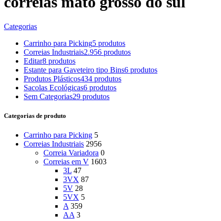
correias mato grosso do sul
Categorias
Carrinho para Picking
5 produtos
Correias Industriais
2.956 produtos
Editar
8 produtos
Estante para Gaveteiro tipo Bins
6 produtos
Produtos Plásticos
434 produtos
Sacolas Ecológicas
6 produtos
Sem Categorias
29 produtos
Categorias de produto
Carrinho para Picking
5
Correias Industriais
2956
Correia Variadora
0
Correias em V
1603
3L
47
3VX
87
5V
28
5VX
5
A
359
AA
3