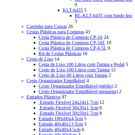
9
KLT-6435
5
RL-KLT-6435 com fundo liso
5
Carrinho para Caixas
26
Cestas Plásticas para Compras
43
Cesta Plástica de Compras CP-16
24
Cesta Plástica de Compras CP-16L
10
Cesta Plástica de Compras CP-6,5L
9
Kit de Cestas Plásticas
16
Cesto de Lixo
14
Cesta de Lixo 100 Litros com Tampa e Pedal
5
Cesto de Lixo 100 Litros com Tampa
12
Cesto de Lixo 60 Litros com Tampa
2
Cesto Organizador Empilhável
4
Cesto Organizador Empilhável (médio)
2
Cesto Organizador Empilhável (pequeno)
2
Estrados Plásticos
97
Estrado Flexível 24x24x1,7cm
12
Estrado Flexível 30x30x1,3cm
6
Estrado Flexível 50x50x1,7cm
8
Estrado 100x60x4,5cm
5
Estrado 40x40x13,5cm
3
Estrado 40x40x4,5cm
6
Estrado 40x40x9cm
3