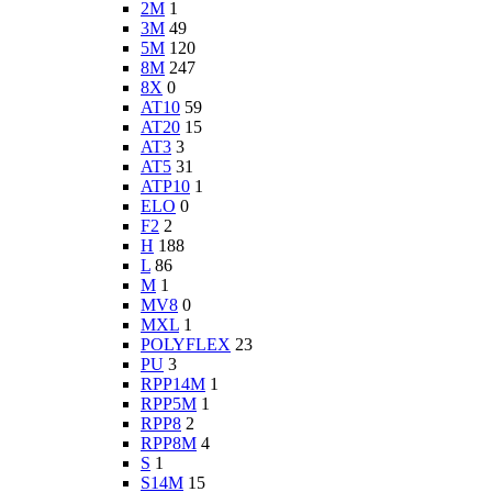
2M
1
3M
49
5M
120
8M
247
8X
0
AT10
59
AT20
15
AT3
3
AT5
31
ATP10
1
ELO
0
F2
2
H
188
L
86
M
1
MV8
0
MXL
1
POLYFLEX
23
PU
3
RPP14M
1
RPP5M
1
RPP8
2
RPP8M
4
S
1
S14M
15