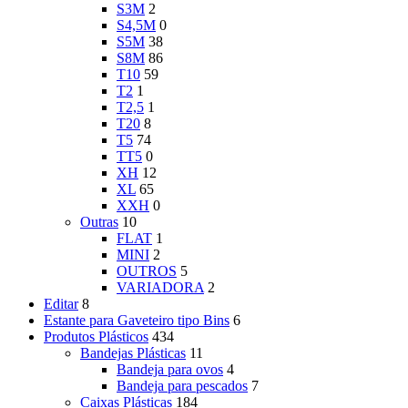
S3M
2
S4,5M
0
S5M
38
S8M
86
T10
59
T2
1
T2,5
1
T20
8
T5
74
TT5
0
XH
12
XL
65
XXH
0
Outras
10
FLAT
1
MINI
2
OUTROS
5
VARIADORA
2
Editar
8
Estante para Gaveteiro tipo Bins
6
Produtos Plásticos
434
Bandejas Plásticas
11
Bandeja para ovos
4
Bandeja para pescados
7
Caixas Plásticas
184