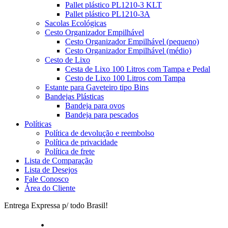
Pallet plástico PL1210-3 KLT
Pallet plástico PL1210-3A
Sacolas Ecológicas
Cesto Organizador Empilhável
Cesto Organizador Empilhável (pequeno)
Cesto Organizador Empilhável (médio)
Cesto de Lixo
Cesta de Lixo 100 Litros com Tampa e Pedal
Cesto de Lixo 100 Litros com Tampa
Estante para Gaveteiro tipo Bins
Bandejas Plásticas
Bandeja para ovos
Bandeja para pescados
Políticas
Política de devolução e reembolso
Política de privacidade
Política de frete
Lista de Comparação
Lista de Desejos
Fale Conosco
Área do Cliente
Entrega Expressa p/ todo Brasil!