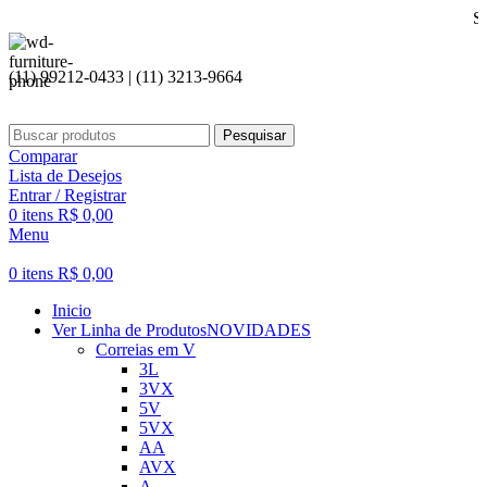
Seja bem vi
(11) 99212-0433 | (11) 3213-9664
Pesquisar
Comparar
Lista de Desejos
Entrar / Registrar
0
itens
R$
0,00
Menu
0
itens
R$
0,00
Inicio
Ver Linha de Produtos
NOVIDADES
Correias em V
3L
3VX
5V
5VX
AA
AVX
A