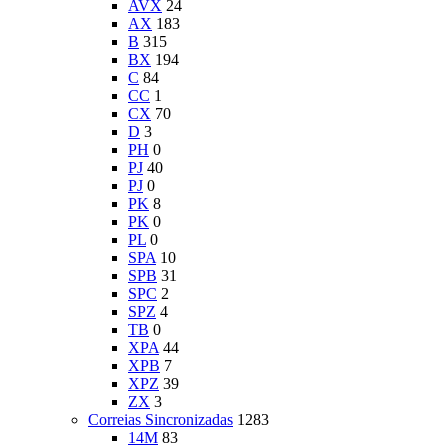
AVX
24
AX
183
B
315
BX
194
C
84
CC
1
CX
70
D
3
PH
0
PJ
40
PJ
0
PK
8
PK
0
PL
0
SPA
10
SPB
31
SPC
2
SPZ
4
TB
0
XPA
44
XPB
7
XPZ
39
ZX
3
Correias Sincronizadas
1283
14M
83