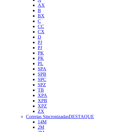
AX
B
BX
C
CC
CX
D
PJ
PJ
PK
PK
PL
SPA
SPB
SPC
SPZ
TB
XPA
XPB
XPZ
ZX
Correias Sincronizadas
DESTAQUE
14M
2M