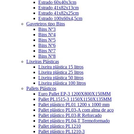
Estrado 60x40x3cm
Estrado 41x82x13cm
Estrado 41x82x25cm
Estrado 100x60x4,5cm
Gaveteiros tipo Bins
Bins Nº3
Bins Nº4
Bins Nº5
Bins Nº6
Bins Nº7
Bins Nº8
Lixeiras Plásticas
Lixeira plástica 15 litros
Lixeira plástica 25 litros
Lixeira plástica 50 litros
Lixeira plástica 100 litros
Pallets Plásticos
Euro Pallet EP-3 1200X800X150MM
Pallet PL1515-3 1150X1150X135MM
Pallet plástico PL01 1200 x 1000 mm
Pallet plástico PL03-A com alma de aço
Pallet plástico PL03-R Reforçado
Pallet plástico PL04-T Termoformado
Pallet plástico PL1210
Pallet plástico PL1210-3