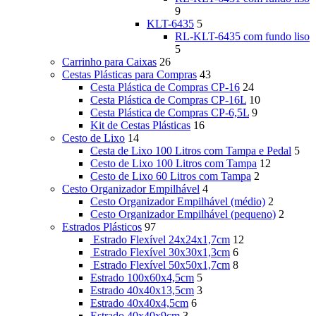
9
KLT-6435
5
RL-KLT-6435 com fundo liso
5
Carrinho para Caixas
26
Cestas Plásticas para Compras
43
Cesta Plástica de Compras CP-16
24
Cesta Plástica de Compras CP-16L
10
Cesta Plástica de Compras CP-6,5L
9
Kit de Cestas Plásticas
16
Cesto de Lixo
14
Cesta de Lixo 100 Litros com Tampa e Pedal
5
Cesto de Lixo 100 Litros com Tampa
12
Cesto de Lixo 60 Litros com Tampa
2
Cesto Organizador Empilhável
4
Cesto Organizador Empilhável (médio)
2
Cesto Organizador Empilhável (pequeno)
2
Estrados Plásticos
97
Estrado Flexível 24x24x1,7cm
12
Estrado Flexível 30x30x1,3cm
6
Estrado Flexível 50x50x1,7cm
8
Estrado 100x60x4,5cm
5
Estrado 40x40x13,5cm
3
Estrado 40x40x4,5cm
6
Estrado 40x40x9cm
3