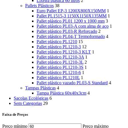
Lixeira plástica 60 litros
2
Pallets Plásticos
38
Euro Pallet EP-3 1200X800X150MM
1
Pallet PL1515-3 1150X1150X135MM
1
Pallet plástico PL01 1200 x 1000 mm
3
Pallet plástico PL03-A com alma de aço
1
Pallet plástico PL03-R Reforçado
2
Pallet plástico PL04-T Termoformado
4
Pallet plástico PL1210
15
Pallet plástico PL1210-3
12
Pallet plástico PL1210-3 KLT
1
Pallet plástico PL1210-3A
1
Pallet plástico PL1210-3L
2
Pallet plástico PL1210-3S
1
Pallet plástico PL1210-6
1
Pallet plástico PL1210L
1
Pallet plástico vazado PL03-S Standard
4
Tampas Plásticas
4
Tampa Plástica 60x40x3cm
4
Sacolas Ecológicas
6
Sem Categorias
29
Faixa de Preços
Preço mínimo
Preço máximo