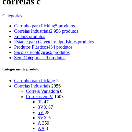
correias c
Categorias
Carrinho para Picking
5 produtos
Correias Industriais
2.956 produtos
Editar
8 produtos
Estante para Gaveteiro tipo Bins
6 produtos
Produtos Plásticos
434 produtos
Sacolas Ecológicas
6 produtos
Sem Categorias
29 produtos
Categorias de produto
Carrinho para Picking
5
Correias Industriais
2956
Correia Variadora
0
Correias em V
1603
3L
47
3VX
87
5V
28
5VX
5
A
359
AA
3