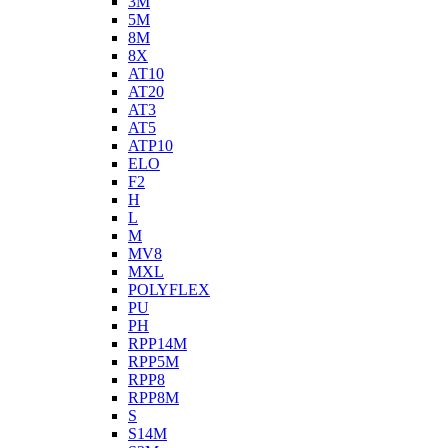
3M
5M
8M
8X
AT10
AT20
AT3
AT5
ATP10
ELO
F2
H
L
M
MV8
MXL
POLYFLEX
PU
PH
RPP14M
RPP5M
RPP8
RPP8M
S
S14M