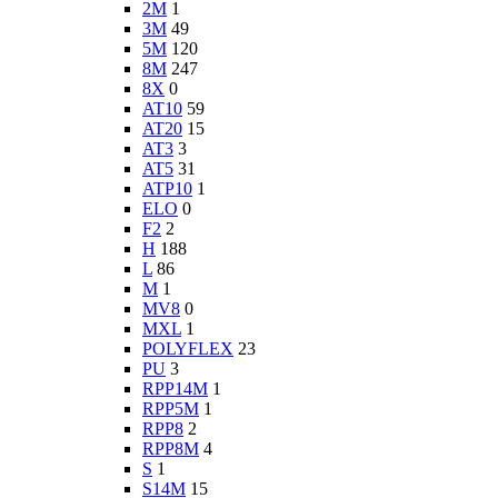
2M
1
3M
49
5M
120
8M
247
8X
0
AT10
59
AT20
15
AT3
3
AT5
31
ATP10
1
ELO
0
F2
2
H
188
L
86
M
1
MV8
0
MXL
1
POLYFLEX
23
PU
3
RPP14M
1
RPP5M
1
RPP8
2
RPP8M
4
S
1
S14M
15