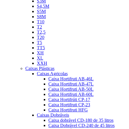
S3M
S4,5M
S5M
S8M
T10
T2
T2,5
T20
T5
TT5
XH
XL
XXH
Caixas Plásticas
Caixas Agricolas
Caixa Hortifruti AB-46L
Caixa Hortifruti AB-47L
Caixa Hortifruti AB-50L
Caixa Hortifruti AB-60L
Caixa Hortifrúti CP-17
Caixa Hortifruti CP-23
Caixa Hortifruti HFG
Caixas Dobráveis
Caixa dobrável CD-180 de 35 litros
Caixa Dobrável CD-240 de 45 litros