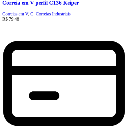
Correia em V perfil C136 Keiper
Correias em V
,
C
,
Correias Industriais
R$
79,48