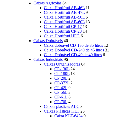
Caixas Agricolas
64
Caixa Hortifruti AB-46L
11
Caixa Hortifruti AB-47L
9
Caixa Hortifruti AB-50L
6
Caixa Hortifruti AB-60L
13
Caixa Hortifrúti CP-17
13
Caixa Hortifruti CP-23
14
Caixa Hortifruti HFG
6
Caixas Dobráveis
46
Caixa dobrável CD-180 de 35 litros
12
Caixa Dobrável CD-240 de 45 litros
31
Caixa Dobrável CD-40 de 40 litros
6
Caixas Industriais
96
Caixas Organizadoras
64
CP-130L
24
CP-180L
13
CP-20L
2
CP-372L
2
CP-42L
9
CP-56L
3
CP-61L
6
CP-70L
4
Caixas plásticas ALC
3
Caixas Plásticas KLT
25
Caixa KLT-6424
0