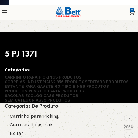
0
5 PJ 1371
Categorias
CARRINHO PARA PICKING
5 PRODUTOS
CORREIAS INDUSTRIAIS
2.956 PRODUTOS
EDITAR
8 PRODUTOS
ESTANTE PARA GAVETEIRO TIPO BINS
6 PRODUTOS
PRODUTOS PLÁSTICOS
434 PRODUTOS
SACOLAS ECOLÓGICAS
6 PRODUTOS
SEM CATEGORIAS
29 PRODUTOS
Categorias De Produto
Carrinho para Picking
5
Correias Industriais
2956
Editar
8