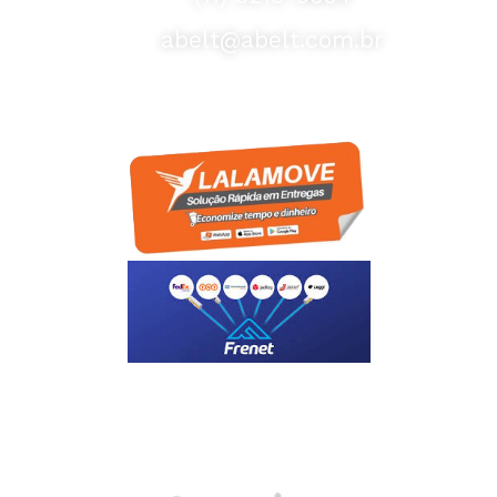
abelt@abelt.com.br
Selos de Segurança
Formas de Envio
Motoboy, Utilitário ou Caminhão!
(Lalamove, Correios ou 400+ Transportadoras)
Entrega para todo Brasil!
Formas de Pagamento