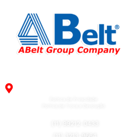
Fabricante de Produtos Plásticos com atendimento em
abrangência nacional!
R. Desembargador Olavo Ferreira Prado, 565 A -
Americanópolis - São Paulo - SP - 04427-000
Política de Privacidade
Política de Troca e Devolução
Fale Conosco
(11) 99212-0433
(11) 3213-9664