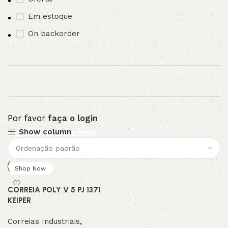
Em estoque
On backorder
Por favor
faça o login
Upholstered chair
Show column
Discount 10%
Shop Now
CORREIA POLY V 5 PJ 1371
KEIPER
Correias Industriais
,