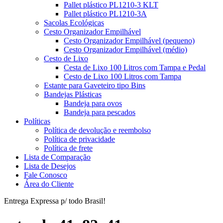
Pallet plástico PL1210-3 KLT
Pallet plástico PL1210-3A
Sacolas Ecológicas
Cesto Organizador Empilhável
Cesto Organizador Empilhável (pequeno)
Cesto Organizador Empilhável (médio)
Cesto de Lixo
Cesta de Lixo 100 Litros com Tampa e Pedal
Cesto de Lixo 100 Litros com Tampa
Estante para Gaveteiro tipo Bins
Bandejas Plásticas
Bandeja para ovos
Bandeja para pescados
Políticas
Política de devolução e reembolso
Política de privacidade
Política de frete
Lista de Comparação
Lista de Desejos
Fale Conosco
Área do Cliente
Entrega Expressa p/ todo Brasil!