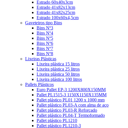
Estrado 60x40x3cm
Estrado 41x82x13cm
Estrado 41x82x25cm
Estrado 100x60x4,5cm
Gaveteiros tipo Bins
Bins Nº3
Bins Nº4
Bins Nº5
Bins Nº6
Bins Nº7
Bins Nº8
Lixeiras Plásticas
Lixeira plástica 15 litros
Lixeira plástica 25 litros
Lixeira plástica 50 litros
Lixeira plástica 100 litros
Pallets Plásticos
Euro Pallet EP-3 1200X800X150MM
Pallet PL1515-3 1150X1150X135MM
Pallet plástico PL01 1200 x 1000 mm
Pallet plástico PL03-A com alma de aço
Pallet plástico PL03-R Reforçado
Pallet plástico PL04-T Termoformado
Pallet plástico PL1210
Pallet plástico PL1210-3