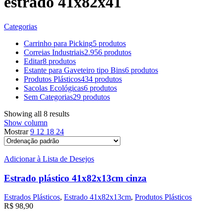
estrado 41x82x41
Categorias
Carrinho para Picking
5 produtos
Correias Industriais
2.956 produtos
Editar
8 produtos
Estante para Gaveteiro tipo Bins
6 produtos
Produtos Plásticos
434 produtos
Sacolas Ecológicas
6 produtos
Sem Categorias
29 produtos
Showing all 8 results
Show column
Mostrar
9
12
18
24
Adicionar à Lista de Desejos
Estrado plástico 41x82x13cm cinza
Estrados Plásticos
,
Estrado 41x82x13cm
,
Produtos Plásticos
R$
98,90