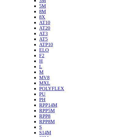
3M
5M
8M
8X
AT10
AT20
AT3
AT5
ATP10
ELO
F2
H
L
M
MV8
MXL
POLYFLEX
PU
PH
RPP14M
RPP5M
RPP8
RPP8M
S
S14M