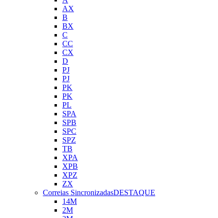
AX
B
BX
C
CC
CX
D
PJ
PJ
PK
PK
PL
SPA
SPB
SPC
SPZ
TB
XPA
XPB
XPZ
ZX
Correias Sincronizadas
DESTAQUE
14M
2M