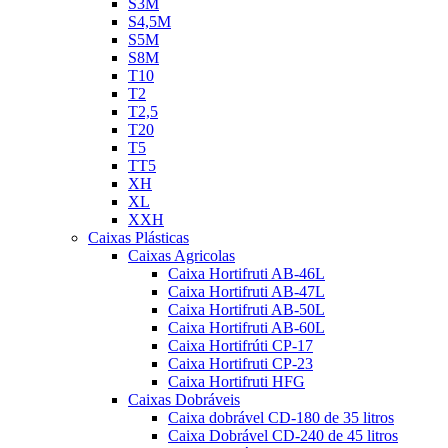
S3M
S4,5M
S5M
S8M
T10
T2
T2,5
T20
T5
TT5
XH
XL
XXH
Caixas Plásticas
Caixas Agricolas
Caixa Hortifruti AB-46L
Caixa Hortifruti AB-47L
Caixa Hortifruti AB-50L
Caixa Hortifruti AB-60L
Caixa Hortifrúti CP-17
Caixa Hortifruti CP-23
Caixa Hortifruti HFG
Caixas Dobráveis
Caixa dobrável CD-180 de 35 litros
Caixa Dobrável CD-240 de 45 litros