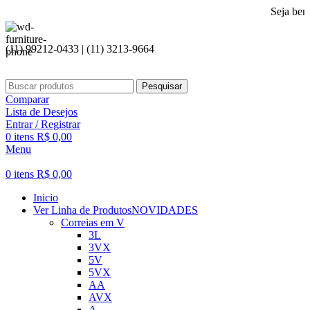
Seja bem vindo 
(11) 99212-0433 | (11) 3213-9664
Pesquisar
Comparar
Lista de Desejos
Entrar / Registrar
0
itens
R$
0,00
Menu
0
itens
R$
0,00
Inicio
Ver Linha de Produtos
NOVIDADES
Correias em V
3L
3VX
5V
5VX
AA
AVX
A