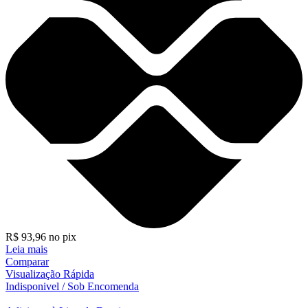
R$
93,96
no pix
Leia mais
Comparar
Visualização Rápida
Indisponivel / Sob Encomenda