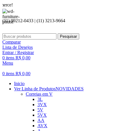
Seja b
(11) 99212-0433 | (11) 3213-9664
Pesquisar
Comparar
Lista de Desejos
Entrar / Registrar
0
itens
R$
0,00
Menu
0
itens
R$
0,00
Inicio
Ver Linha de Produtos
NOVIDADES
Correias em V
3L
3VX
5V
5VX
AA
AVX
A