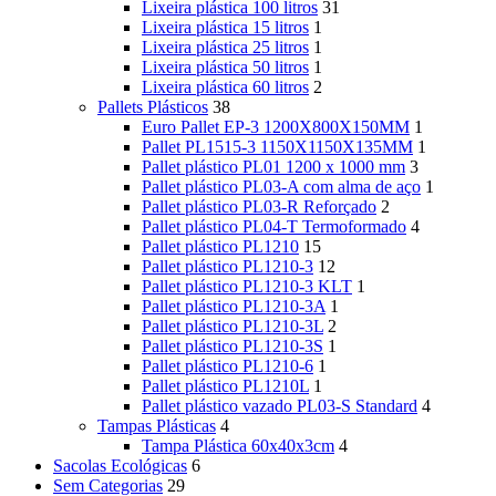
Lixeira plástica 100 litros
31
Lixeira plástica 15 litros
1
Lixeira plástica 25 litros
1
Lixeira plástica 50 litros
1
Lixeira plástica 60 litros
2
Pallets Plásticos
38
Euro Pallet EP-3 1200X800X150MM
1
Pallet PL1515-3 1150X1150X135MM
1
Pallet plástico PL01 1200 x 1000 mm
3
Pallet plástico PL03-A com alma de aço
1
Pallet plástico PL03-R Reforçado
2
Pallet plástico PL04-T Termoformado
4
Pallet plástico PL1210
15
Pallet plástico PL1210-3
12
Pallet plástico PL1210-3 KLT
1
Pallet plástico PL1210-3A
1
Pallet plástico PL1210-3L
2
Pallet plástico PL1210-3S
1
Pallet plástico PL1210-6
1
Pallet plástico PL1210L
1
Pallet plástico vazado PL03-S Standard
4
Tampas Plásticas
4
Tampa Plástica 60x40x3cm
4
Sacolas Ecológicas
6
Sem Categorias
29