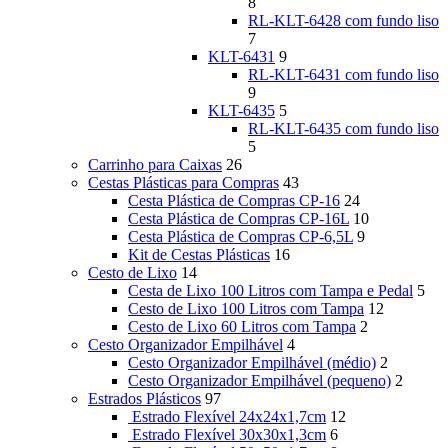
8
RL-KLT-6428 com fundo liso
7
KLT-6431
9
RL-KLT-6431 com fundo liso
9
KLT-6435
5
RL-KLT-6435 com fundo liso
5
Carrinho para Caixas
26
Cestas Plásticas para Compras
43
Cesta Plástica de Compras CP-16
24
Cesta Plástica de Compras CP-16L
10
Cesta Plástica de Compras CP-6,5L
9
Kit de Cestas Plásticas
16
Cesto de Lixo
14
Cesta de Lixo 100 Litros com Tampa e Pedal
5
Cesto de Lixo 100 Litros com Tampa
12
Cesto de Lixo 60 Litros com Tampa
2
Cesto Organizador Empilhável
4
Cesto Organizador Empilhável (médio)
2
Cesto Organizador Empilhável (pequeno)
2
Estrados Plásticos
97
Estrado Flexível 24x24x1,7cm
12
Estrado Flexível 30x30x1,3cm
6