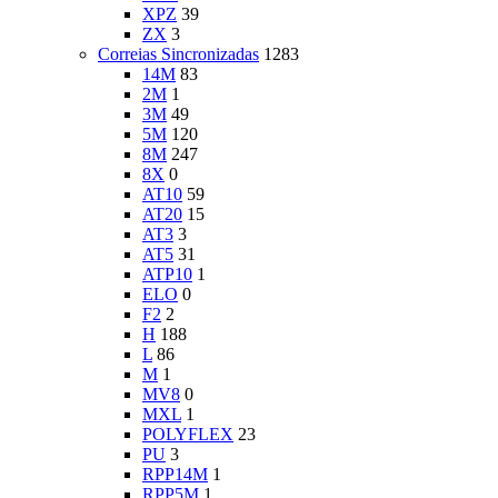
XPZ
39
ZX
3
Correias Sincronizadas
1283
14M
83
2M
1
3M
49
5M
120
8M
247
8X
0
AT10
59
AT20
15
AT3
3
AT5
31
ATP10
1
ELO
0
F2
2
H
188
L
86
M
1
MV8
0
MXL
1
POLYFLEX
23
PU
3
RPP14M
1
RPP5M
1