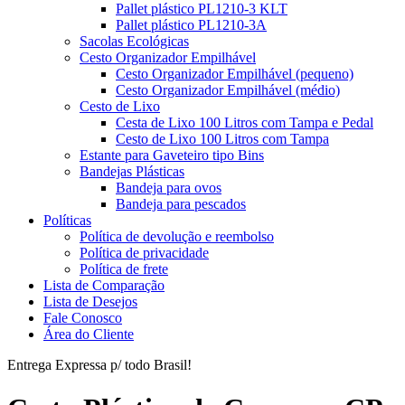
Pallet plástico PL1210-3 KLT
Pallet plástico PL1210-3A
Sacolas Ecológicas
Cesto Organizador Empilhável
Cesto Organizador Empilhável (pequeno)
Cesto Organizador Empilhável (médio)
Cesto de Lixo
Cesta de Lixo 100 Litros com Tampa e Pedal
Cesto de Lixo 100 Litros com Tampa
Estante para Gaveteiro tipo Bins
Bandejas Plásticas
Bandeja para ovos
Bandeja para pescados
Políticas
Política de devolução e reembolso
Política de privacidade
Política de frete
Lista de Comparação
Lista de Desejos
Fale Conosco
Área do Cliente
Entrega Expressa p/ todo Brasil!