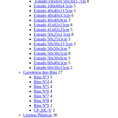
Estrado Flexível 50x50x1,7cm
8
Estrado 100x60x4,5cm
5
Estrado 40x40x13,5cm
3
Estrado 40x40x4,5cm
6
Estrado 40x40x9cm
3
Estrado 41x82x13cm
8
Estrado 41x82x25cm
5
Estrado 50x25x2,5cm
8
Estrado 50x25x5cm
3
Estrado 50x50x13,5cm
3
Estrado 50x50x3cm
7
Estrado 50x50x5cm
8
Estrado 50x50x9cm
3
Estrado 60x40x3cm
5
Estrado 60x50x15cm
2
Gaveteiros tipo Bins
27
Bins Nº3
3
Bins Nº4
4
Bins Nº5
4
Bins Nº6
4
Bins Nº7
4
Bins Nº8
4
Bins Nº9
2
CP-20L-V
2
Lixeiras Plásticas
36