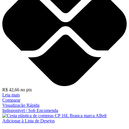
R$
42,66
no pix
Leia mais
Comparar
Visualização Rápida
Indisponivel / Sob Encomenda
Adicionar à Lista de Desejos