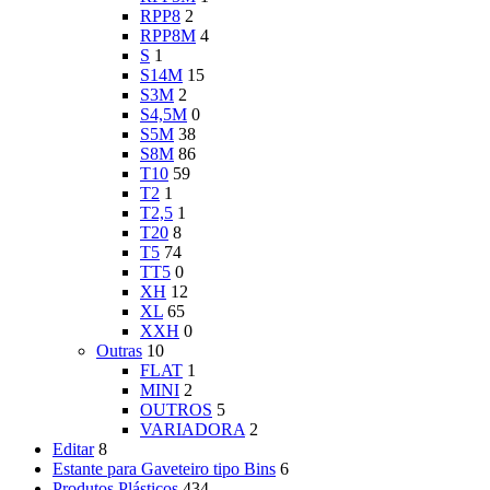
RPP8
2
RPP8M
4
S
1
S14M
15
S3M
2
S4,5M
0
S5M
38
S8M
86
T10
59
T2
1
T2,5
1
T20
8
T5
74
TT5
0
XH
12
XL
65
XXH
0
Outras
10
FLAT
1
MINI
2
OUTROS
5
VARIADORA
2
Editar
8
Estante para Gaveteiro tipo Bins
6
Produtos Plásticos
434