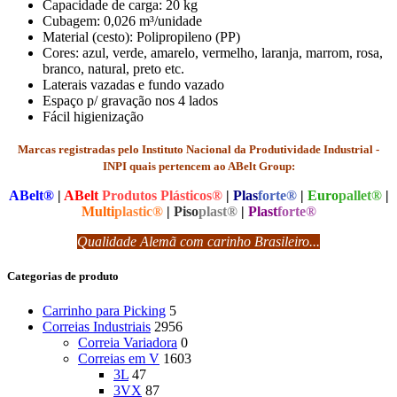
Capacidade de carga: 20 kg
Cubagem: 0,026 m³/unidade
Material (cesto): Polipropileno (PP)
Cores: azul, verde, amarelo, vermelho, laranja, marrom, rosa,
branco, natural, preto etc.
Laterais vazadas e fundo vazado
Espaço p/ gravação nos 4 lados
Fácil higienização
Marcas registradas pelo Instituto Nacional da Produtividade Industrial -
INPI quais pertencem ao ABelt Group:
ABelt®
|
ABelt
Produtos Plásticos®
|
Plas
forte®
|
Euro
pallet®
|
Multi
plastic®
|
Piso
plast®
|
Plast
forte®
Qualidade Alemã com carinho Brasileiro...
Categorias de produto
Carrinho para Picking
5
Correias Industriais
2956
Correia Variadora
0
Correias em V
1603
3L
47
3VX
87