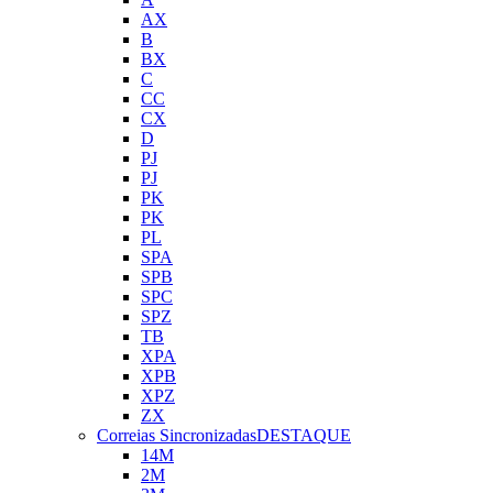
AX
B
BX
C
CC
CX
D
PJ
PJ
PK
PK
PL
SPA
SPB
SPC
SPZ
TB
XPA
XPB
XPZ
ZX
Correias Sincronizadas
DESTAQUE
14M
2M