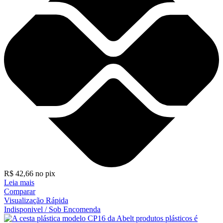
R$
42,66
no pix
Leia mais
Comparar
Visualização Rápida
Indisponivel / Sob Encomenda