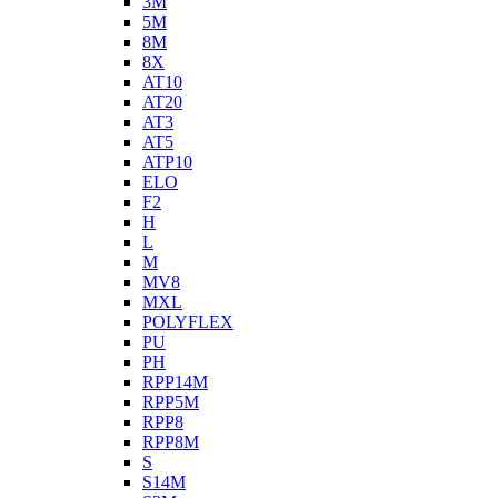
3M
5M
8M
8X
AT10
AT20
AT3
AT5
ATP10
ELO
F2
H
L
M
MV8
MXL
POLYFLEX
PU
PH
RPP14M
RPP5M
RPP8
RPP8M
S
S14M