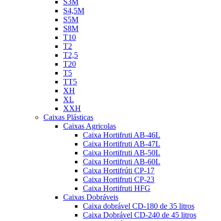
S3M
S4,5M
S5M
S8M
T10
T2
T2,5
T20
T5
TT5
XH
XL
XXH
Caixas Plásticas
Caixas Agricolas
Caixa Hortifruti AB-46L
Caixa Hortifruti AB-47L
Caixa Hortifruti AB-50L
Caixa Hortifruti AB-60L
Caixa Hortifrúti CP-17
Caixa Hortifruti CP-23
Caixa Hortifruti HFG
Caixas Dobráveis
Caixa dobrável CD-180 de 35 litros
Caixa Dobrável CD-240 de 45 litros