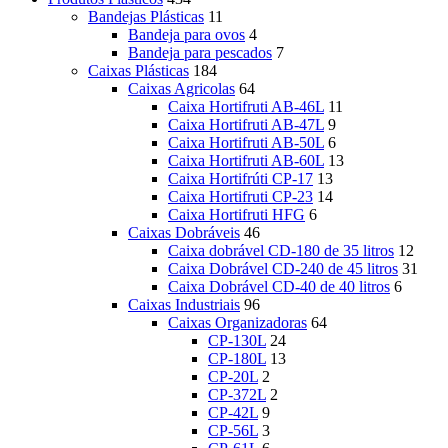
Bandejas Plásticas
11
Bandeja para ovos
4
Bandeja para pescados
7
Caixas Plásticas
184
Caixas Agricolas
64
Caixa Hortifruti AB-46L
11
Caixa Hortifruti AB-47L
9
Caixa Hortifruti AB-50L
6
Caixa Hortifruti AB-60L
13
Caixa Hortifrúti CP-17
13
Caixa Hortifruti CP-23
14
Caixa Hortifruti HFG
6
Caixas Dobráveis
46
Caixa dobrável CD-180 de 35 litros
12
Caixa Dobrável CD-240 de 45 litros
31
Caixa Dobrável CD-40 de 40 litros
6
Caixas Industriais
96
Caixas Organizadoras
64
CP-130L
24
CP-180L
13
CP-20L
2
CP-372L
2
CP-42L
9
CP-56L
3