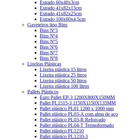
Estrado 60x40x3cm
Estrado 41x82x13cm
Estrado 41x82x25cm
Estrado 100x60x4,5cm
Gaveteiros tipo Bins
Bins Nº3
Bins Nº4
Bins Nº5
Bins Nº6
Bins Nº7
Bins Nº8
Lixeiras Plásticas
Lixeira plástica 15 litros
Lixeira plástica 25 litros
Lixeira plástica 50 litros
Lixeira plástica 100 litros
Pallets Plásticos
Euro Pallet EP-3 1200X800X150MM
Pallet PL1515-3 1150X1150X135MM
Pallet plástico PL01 1200 x 1000 mm
Pallet plástico PL03-A com alma de aço
Pallet plástico PL03-R Reforçado
Pallet plástico PL04-T Termoformado
Pallet plástico PL1210
Pallet plástico PL1210-3