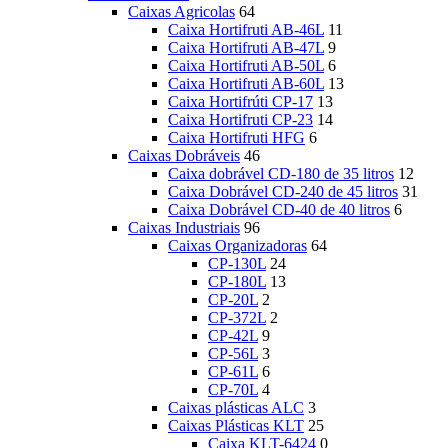
Caixas Agricolas
64
Caixa Hortifruti AB-46L
11
Caixa Hortifruti AB-47L
9
Caixa Hortifruti AB-50L
6
Caixa Hortifruti AB-60L
13
Caixa Hortifrúti CP-17
13
Caixa Hortifruti CP-23
14
Caixa Hortifruti HFG
6
Caixas Dobráveis
46
Caixa dobrável CD-180 de 35 litros
12
Caixa Dobrável CD-240 de 45 litros
31
Caixa Dobrável CD-40 de 40 litros
6
Caixas Industriais
96
Caixas Organizadoras
64
CP-130L
24
CP-180L
13
CP-20L
2
CP-372L
2
CP-42L
9
CP-56L
3
CP-61L
6
CP-70L
4
Caixas plásticas ALC
3
Caixas Plásticas KLT
25
Caixa KLT-6424
0