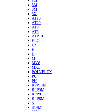
3M
5M
8M
8X
AT10
AT20
AT3
AT5
ATP10
ELO
F2
H
L
M
MV8
MXL
POLYFLEX
PU
PH
RPP14M
RPP5M
RPP8
RPP8M
S
S14M