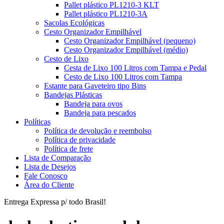
Pallet plástico PL1210-3 KLT
Pallet plástico PL1210-3A
Sacolas Ecológicas
Cesto Organizador Empilhável
Cesto Organizador Empilhável (pequeno)
Cesto Organizador Empilhável (médio)
Cesto de Lixo
Cesta de Lixo 100 Litros com Tampa e Pedal
Cesto de Lixo 100 Litros com Tampa
Estante para Gaveteiro tipo Bins
Bandejas Plásticas
Bandeja para ovos
Bandeja para pescados
Políticas
Política de devolução e reembolso
Política de privacidade
Política de frete
Lista de Comparação
Lista de Desejos
Fale Conosco
Área do Cliente
Entrega Expressa p/ todo Brasil!