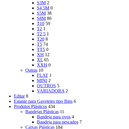
S3M
2
S4,5M
0
S5M
38
S8M
86
T10
59
T2
1
T2,5
1
T20
8
T5
74
TT5
0
XH
12
XL
65
XXH
0
Outras
10
FLAT
1
MINI
2
OUTROS
5
VARIADORA
2
Editar
8
Estante para Gaveteiro tipo Bins
6
Produtos Plásticos
434
Bandejas Plásticas
11
Bandeja para ovos
4
Bandeja para pescados
7
Caixas Plásticas
184