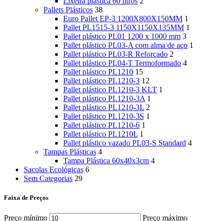
Lixeira plástica 60 litros
2
Pallets Plásticos
38
Euro Pallet EP-3 1200X800X150MM
1
Pallet PL1515-3 1150X1150X135MM
1
Pallet plástico PL01 1200 x 1000 mm
3
Pallet plástico PL03-A com alma de aço
1
Pallet plástico PL03-R Reforçado
2
Pallet plástico PL04-T Termoformado
4
Pallet plástico PL1210
15
Pallet plástico PL1210-3
12
Pallet plástico PL1210-3 KLT
1
Pallet plástico PL1210-3A
1
Pallet plástico PL1210-3L
2
Pallet plástico PL1210-3S
1
Pallet plástico PL1210-6
1
Pallet plástico PL1210L
1
Pallet plástico vazado PL03-S Standard
4
Tampas Plásticas
4
Tampa Plástica 60x40x3cm
4
Sacolas Ecológicas
6
Sem Categorias
29
Faixa de Preços
Preço mínimo
Preço máximo