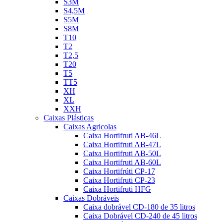
S3M
S4,5M
S5M
S8M
T10
T2
T2,5
T20
T5
TT5
XH
XL
XXH
Caixas Plásticas
Caixas Agricolas
Caixa Hortifruti AB-46L
Caixa Hortifruti AB-47L
Caixa Hortifruti AB-50L
Caixa Hortifruti AB-60L
Caixa Hortifrúti CP-17
Caixa Hortifruti CP-23
Caixa Hortifruti HFG
Caixas Dobráveis
Caixa dobrável CD-180 de 35 litros
Caixa Dobrável CD-240 de 45 litros