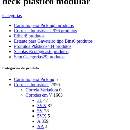
deck plastico modular
Categorias
Carrinho para Picking
5 produtos
Correias Industriais
2.956 produtos
Editar
8 produtos
Estante para Gaveteiro tipo Bins
6 produtos
Produtos Plásticos
434 produtos
Sacolas Ecológicas
6 produtos
Sem Categorias
29 produtos
Categorias de produto
Carrinho para Picking
5
Correias Industriais
2956
Correia Variadora
0
Correias em V
1603
3L
47
3VX
87
5V
28
5VX
5
A
359
AA
3