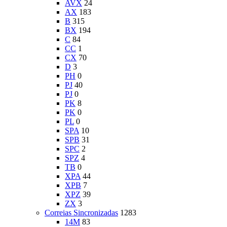
AVX
24
AX
183
B
315
BX
194
C
84
CC
1
CX
70
D
3
PH
0
PJ
40
PJ
0
PK
8
PK
0
PL
0
SPA
10
SPB
31
SPC
2
SPZ
4
TB
0
XPA
44
XPB
7
XPZ
39
ZX
3
Correias Sincronizadas
1283
14M
83