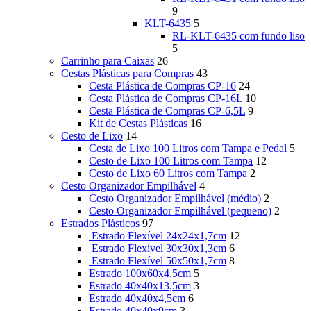
9
KLT-6435
5
RL-KLT-6435 com fundo liso
5
Carrinho para Caixas
26
Cestas Plásticas para Compras
43
Cesta Plástica de Compras CP-16
24
Cesta Plástica de Compras CP-16L
10
Cesta Plástica de Compras CP-6,5L
9
Kit de Cestas Plásticas
16
Cesto de Lixo
14
Cesta de Lixo 100 Litros com Tampa e Pedal
5
Cesto de Lixo 100 Litros com Tampa
12
Cesto de Lixo 60 Litros com Tampa
2
Cesto Organizador Empilhável
4
Cesto Organizador Empilhável (médio)
2
Cesto Organizador Empilhável (pequeno)
2
Estrados Plásticos
97
Estrado Flexível 24x24x1,7cm
12
Estrado Flexível 30x30x1,3cm
6
Estrado Flexível 50x50x1,7cm
8
Estrado 100x60x4,5cm
5
Estrado 40x40x13,5cm
3
Estrado 40x40x4,5cm
6
Estrado 40x40x9cm
3