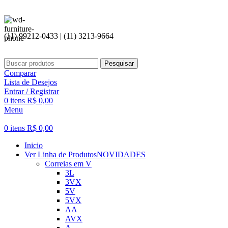
Seja bem v
(11) 99212-0433 | (11) 3213-9664
Pesquisar
Comparar
Lista de Desejos
Entrar / Registrar
0
itens
R$
0,00
Menu
0
itens
R$
0,00
Inicio
Ver Linha de Produtos
NOVIDADES
Correias em V
3L
3VX
5V
5VX
AA
AVX
A