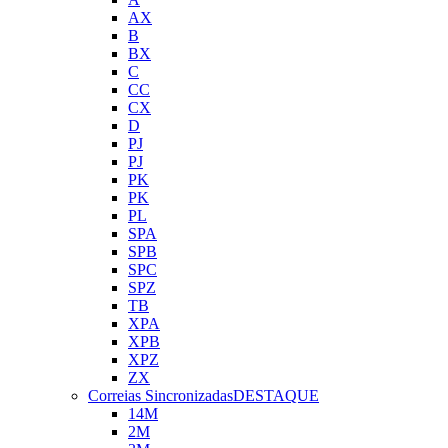
AX
B
BX
C
CC
CX
D
PJ
PJ
PK
PK
PL
SPA
SPB
SPC
SPZ
TB
XPA
XPB
XPZ
ZX
Correias Sincronizadas
DESTAQUE
14M
2M