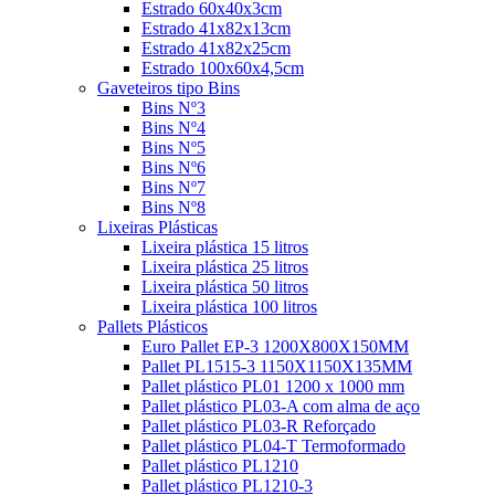
Estrado 60x40x3cm
Estrado 41x82x13cm
Estrado 41x82x25cm
Estrado 100x60x4,5cm
Gaveteiros tipo Bins
Bins Nº3
Bins Nº4
Bins Nº5
Bins Nº6
Bins Nº7
Bins Nº8
Lixeiras Plásticas
Lixeira plástica 15 litros
Lixeira plástica 25 litros
Lixeira plástica 50 litros
Lixeira plástica 100 litros
Pallets Plásticos
Euro Pallet EP-3 1200X800X150MM
Pallet PL1515-3 1150X1150X135MM
Pallet plástico PL01 1200 x 1000 mm
Pallet plástico PL03-A com alma de aço
Pallet plástico PL03-R Reforçado
Pallet plástico PL04-T Termoformado
Pallet plástico PL1210
Pallet plástico PL1210-3