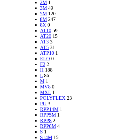
2M
1
3M
49
5M
120
8M
247
8X
0
AT10
59
AT20
15
AT3
3
AT5
31
ATP10
1
ELO
0
F2
2
H
188
L
86
M
1
MV8
0
MXL
1
POLYFLEX
23
PU
3
RPP14M
1
RPP5M
1
RPP8
2
RPP8M
4
S
1
S14M
15