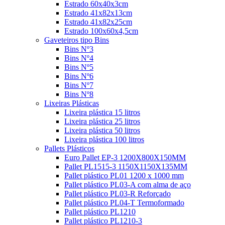
Estrado 60x40x3cm
Estrado 41x82x13cm
Estrado 41x82x25cm
Estrado 100x60x4,5cm
Gaveteiros tipo Bins
Bins Nº3
Bins Nº4
Bins Nº5
Bins Nº6
Bins Nº7
Bins Nº8
Lixeiras Plásticas
Lixeira plástica 15 litros
Lixeira plástica 25 litros
Lixeira plástica 50 litros
Lixeira plástica 100 litros
Pallets Plásticos
Euro Pallet EP-3 1200X800X150MM
Pallet PL1515-3 1150X1150X135MM
Pallet plástico PL01 1200 x 1000 mm
Pallet plástico PL03-A com alma de aço
Pallet plástico PL03-R Reforçado
Pallet plástico PL04-T Termoformado
Pallet plástico PL1210
Pallet plástico PL1210-3