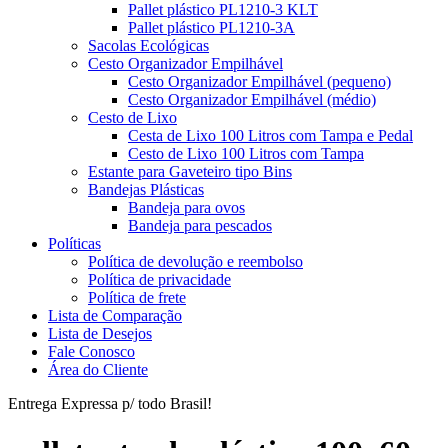
Pallet plástico PL1210-3 KLT
Pallet plástico PL1210-3A
Sacolas Ecológicas
Cesto Organizador Empilhável
Cesto Organizador Empilhável (pequeno)
Cesto Organizador Empilhável (médio)
Cesto de Lixo
Cesta de Lixo 100 Litros com Tampa e Pedal
Cesto de Lixo 100 Litros com Tampa
Estante para Gaveteiro tipo Bins
Bandejas Plásticas
Bandeja para ovos
Bandeja para pescados
Políticas
Política de devolução e reembolso
Política de privacidade
Política de frete
Lista de Comparação
Lista de Desejos
Fale Conosco
Área do Cliente
Entrega Expressa p/ todo Brasil!