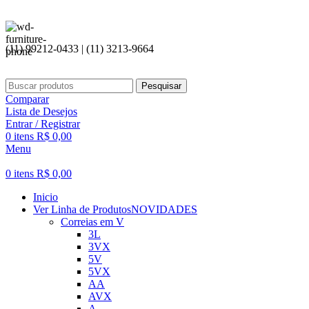
(11) 99212-0433 | (11) 3213-9664
Pesquisar
Comparar
Lista de Desejos
Entrar / Registrar
0
itens
R$
0,00
Menu
0
itens
R$
0,00
Inicio
Ver Linha de Produtos
NOVIDADES
Correias em V
3L
3VX
5V
5VX
AA
AVX
A