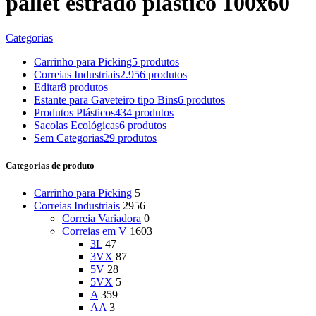
pallet estrado plástico 100x60
Categorias
Carrinho para Picking
5 produtos
Correias Industriais
2.956 produtos
Editar
8 produtos
Estante para Gaveteiro tipo Bins
6 produtos
Produtos Plásticos
434 produtos
Sacolas Ecológicas
6 produtos
Sem Categorias
29 produtos
Categorias de produto
Carrinho para Picking
5
Correias Industriais
2956
Correia Variadora
0
Correias em V
1603
3L
47
3VX
87
5V
28
5VX
5
A
359
AA
3