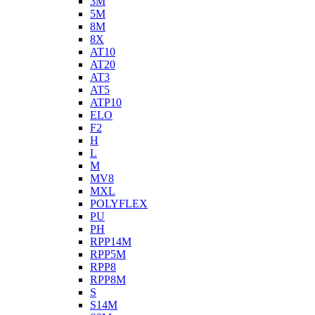
3M
5M
8M
8X
AT10
AT20
AT3
AT5
ATP10
ELO
F2
H
L
M
MV8
MXL
POLYFLEX
PU
PH
RPP14M
RPP5M
RPP8
RPP8M
S
S14M