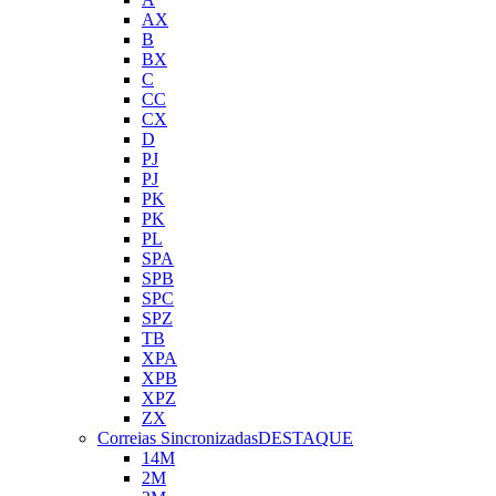
AX
B
BX
C
CC
CX
D
PJ
PJ
PK
PK
PL
SPA
SPB
SPC
SPZ
TB
XPA
XPB
XPZ
ZX
Correias Sincronizadas
DESTAQUE
14M
2M