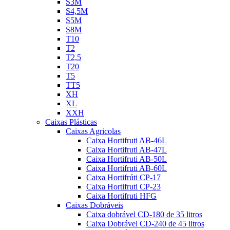
S3M
S4,5M
S5M
S8M
T10
T2
T2,5
T20
T5
TT5
XH
XL
XXH
Caixas Plásticas
Caixas Agricolas
Caixa Hortifruti AB-46L
Caixa Hortifruti AB-47L
Caixa Hortifruti AB-50L
Caixa Hortifruti AB-60L
Caixa Hortifrúti CP-17
Caixa Hortifruti CP-23
Caixa Hortifruti HFG
Caixas Dobráveis
Caixa dobrável CD-180 de 35 litros
Caixa Dobrável CD-240 de 45 litros