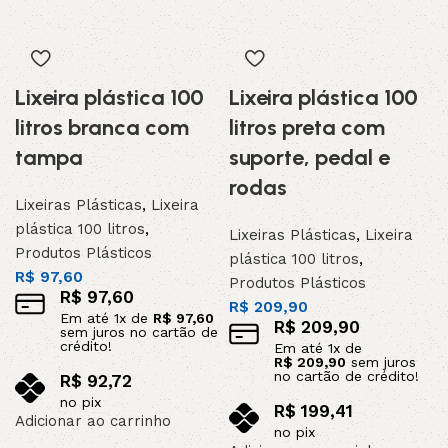
Lixeira plástica 100
Lixeira plástica 100
litros branca com
litros preta com
tampa
suporte, pedal e
rodas
Lixeiras Plásticas
,
Lixeira
plástica 100 litros
,
Lixeiras Plásticas
,
Lixeira
Produtos Plásticos
plástica 100 litros
,
R$
97,60
Produtos Plásticos
R$
97,60
R$
209,90
Em até
1
x de
R$
97,60
R$
209,90
sem juros no cartão de
crédito!
Em até
1
x de
R$
209,90
sem juros
no cartão de crédito!
R$
92,72
no pix
R$
199,41
Adicionar ao carrinho
no pix