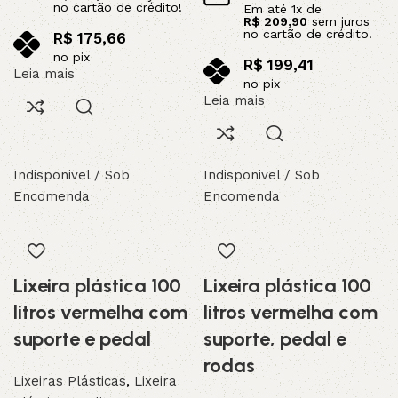
no cartão de crédito!
Em até
1
x de
R$
209,90
sem juros
no cartão de crédito!
R$
175,66
no pix
R$
199,41
Leia mais
no pix
Leia mais
Indisponivel / Sob
Indisponivel / Sob
Encomenda
Encomenda
Lixeira plástica 100
Lixeira plástica 100
litros vermelha com
litros vermelha com
suporte e pedal
suporte, pedal e
rodas
Lixeiras Plásticas
,
Lixeira