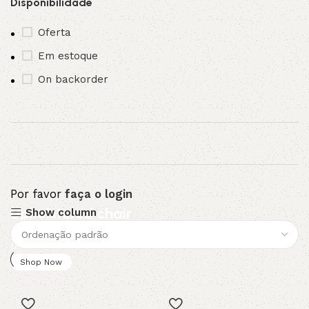
Disponibilidade
Oferta
Em estoque
On backorder
Por favor
faça o login
Upholstered chair
Show column
Discount 10%
Shop Now