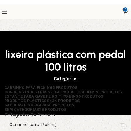
0
lixeira plástica com pedal
100 litros
Categorias
CARRINHO PARA PICKING
5 PRODUTOS
CORREIAS INDUSTRIAIS
2.956 PRODUTOS
EDITAR
8 PRODUTOS
ESTANTE PARA GAVETEIRO TIPO BINS
6 PRODUTOS
PRODUTOS PLÁSTICOS
434 PRODUTOS
SACOLAS ECOLÓGICAS
6 PRODUTOS
SEM CATEGORIAS
29 PRODUTOS
Categorias De Produto
Carrinho para Picking
5