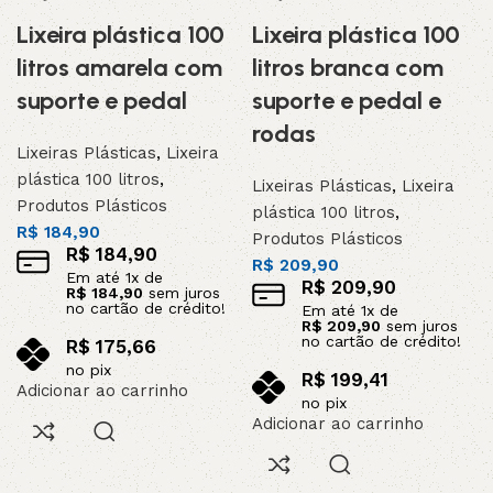
Lixeira plástica 100
Lixeira plástica 100
litros amarela com
litros branca com
suporte e pedal
suporte e pedal e
rodas
Lixeiras Plásticas
,
Lixeira
plástica 100 litros
,
Lixeiras Plásticas
,
Lixeira
Produtos Plásticos
plástica 100 litros
,
R$
184,90
Produtos Plásticos
R$
184,90
R$
209,90
Em até
1
x de
R$
209,90
R$
184,90
sem juros
no cartão de crédito!
Em até
1
x de
R$
209,90
sem juros
no cartão de crédito!
R$
175,66
no pix
R$
199,41
Adicionar ao carrinho
no pix
Adicionar ao carrinho