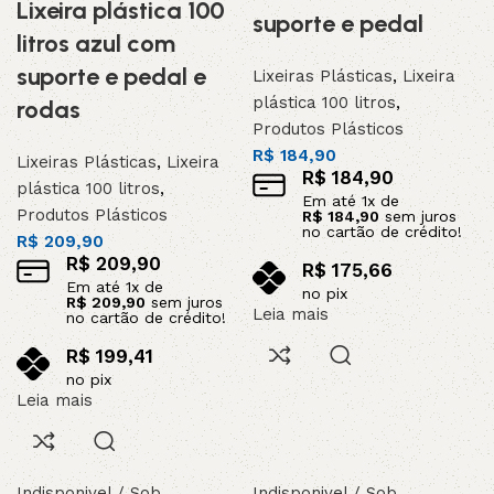
Lixeira plástica 100
suporte e pedal
litros azul com
suporte e pedal e
Lixeiras Plásticas
,
Lixeira
plástica 100 litros
,
rodas
Produtos Plásticos
R$
184,90
Lixeiras Plásticas
,
Lixeira
R$
184,90
plástica 100 litros
,
Em até
1
x de
Produtos Plásticos
R$
184,90
sem juros
no cartão de crédito!
R$
209,90
R$
209,90
R$
175,66
Em até
1
x de
no pix
R$
209,90
sem juros
Leia mais
no cartão de crédito!
R$
199,41
no pix
Leia mais
Indisponivel / Sob
Indisponivel / Sob