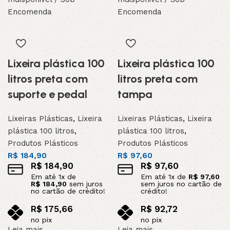
Encomenda
Encomenda
Lixeira plástica 100
Lixeira plástica 100
litros preta com
litros preta com
suporte e pedal
tampa
Lixeiras Plásticas
,
Lixeira
Lixeiras Plásticas
,
Lixeira
plástica 100 litros
,
plástica 100 litros
,
Produtos Plásticos
Produtos Plásticos
R$
184,90
R$
97,60
R$
184,90
R$
97,60
Em até
1
x de
Em até
1
x de
R$
97,60
R$
184,90
sem juros
sem juros no cartão de
no cartão de crédito!
crédito!
R$
175,66
R$
92,72
no pix
no pix
Leia mais
Leia mais