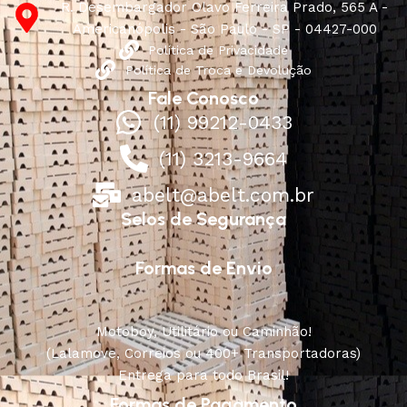
R. Desembargador Olavo Ferreira Prado, 565 A -
Americanópolis - São Paulo - SP - 04427-000
Política de Privacidade
Política de Troca e Devolução
Fale Conosco
(11) 99212-0433
(11) 3213-9664
abelt@abelt.com.br
Selos de Segurança
Formas de Envio
Motoboy, Utilitário ou Caminhão!
(Lalamove, Correios ou 400+ Transportadoras)
Entrega para todo Brasil!
Formas de Pagamento