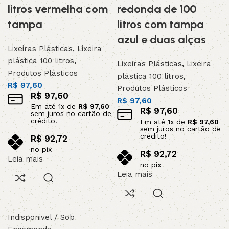
litros vermelha com
redonda de 100
tampa
litros com tampa
azul e duas alças
Lixeiras Plásticas
,
Lixeira
plástica 100 litros
,
Lixeiras Plásticas
,
Lixeira
Produtos Plásticos
plástica 100 litros
,
R$
97,60
Produtos Plásticos
R$
97,60
R$
97,60
Em até
1
x de
R$
97,60
R$
97,60
sem juros no cartão de
crédito!
Em até
1
x de
R$
97,60
sem juros no cartão de
crédito!
R$
92,72
no pix
R$
92,72
Leia mais
no pix
Leia mais
Indisponivel / Sob