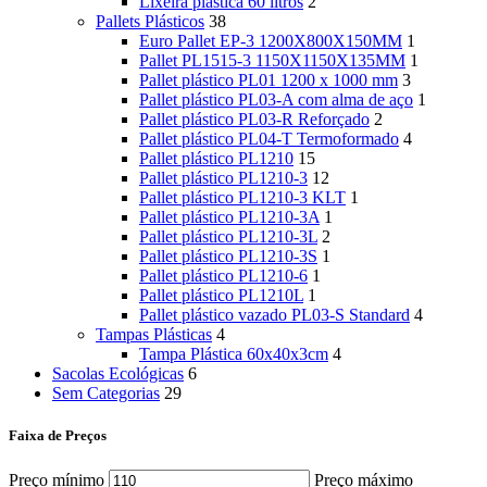
Lixeira plástica 60 litros
2
Pallets Plásticos
38
Euro Pallet EP-3 1200X800X150MM
1
Pallet PL1515-3 1150X1150X135MM
1
Pallet plástico PL01 1200 x 1000 mm
3
Pallet plástico PL03-A com alma de aço
1
Pallet plástico PL03-R Reforçado
2
Pallet plástico PL04-T Termoformado
4
Pallet plástico PL1210
15
Pallet plástico PL1210-3
12
Pallet plástico PL1210-3 KLT
1
Pallet plástico PL1210-3A
1
Pallet plástico PL1210-3L
2
Pallet plástico PL1210-3S
1
Pallet plástico PL1210-6
1
Pallet plástico PL1210L
1
Pallet plástico vazado PL03-S Standard
4
Tampas Plásticas
4
Tampa Plástica 60x40x3cm
4
Sacolas Ecológicas
6
Sem Categorias
29
Faixa de Preços
Preço mínimo
Preço máximo