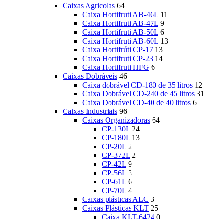
Caixas Agricolas
64
Caixa Hortifruti AB-46L
11
Caixa Hortifruti AB-47L
9
Caixa Hortifruti AB-50L
6
Caixa Hortifruti AB-60L
13
Caixa Hortifrúti CP-17
13
Caixa Hortifruti CP-23
14
Caixa Hortifruti HFG
6
Caixas Dobráveis
46
Caixa dobrável CD-180 de 35 litros
12
Caixa Dobrável CD-240 de 45 litros
31
Caixa Dobrável CD-40 de 40 litros
6
Caixas Industriais
96
Caixas Organizadoras
64
CP-130L
24
CP-180L
13
CP-20L
2
CP-372L
2
CP-42L
9
CP-56L
3
CP-61L
6
CP-70L
4
Caixas plásticas ALC
3
Caixas Plásticas KLT
25
Caixa KLT-6424
0