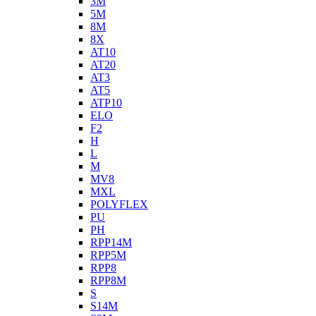
3M
5M
8M
8X
AT10
AT20
AT3
AT5
ATP10
ELO
F2
H
L
M
MV8
MXL
POLYFLEX
PU
PH
RPP14M
RPP5M
RPP8
RPP8M
S
S14M