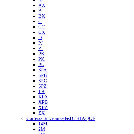
AX
B
BX
C
CC
CX
D
PJ
PJ
PK
PK
PL
SPA
SPB
SPC
SPZ
TB
XPA
XPB
XPZ
ZX
Correias Sincronizadas
DESTAQUE
14M
2M