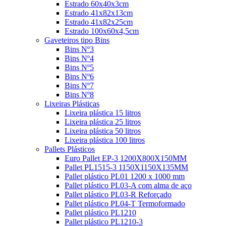
Estrado 60x40x3cm
Estrado 41x82x13cm
Estrado 41x82x25cm
Estrado 100x60x4,5cm
Gaveteiros tipo Bins
Bins Nº3
Bins Nº4
Bins Nº5
Bins Nº6
Bins Nº7
Bins Nº8
Lixeiras Plásticas
Lixeira plástica 15 litros
Lixeira plástica 25 litros
Lixeira plástica 50 litros
Lixeira plástica 100 litros
Pallets Plásticos
Euro Pallet EP-3 1200X800X150MM
Pallet PL1515-3 1150X1150X135MM
Pallet plástico PL01 1200 x 1000 mm
Pallet plástico PL03-A com alma de aço
Pallet plástico PL03-R Reforçado
Pallet plástico PL04-T Termoformado
Pallet plástico PL1210
Pallet plástico PL1210-3