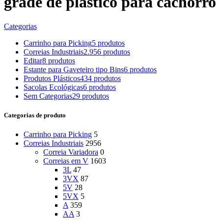
grade de plástico para cachorro
Categorias
Carrinho para Picking
5 produtos
Correias Industriais
2.956 produtos
Editar
8 produtos
Estante para Gaveteiro tipo Bins
6 produtos
Produtos Plásticos
434 produtos
Sacolas Ecológicas
6 produtos
Sem Categorias
29 produtos
Categorias de produto
Carrinho para Picking
5
Correias Industriais
2956
Correia Variadora
0
Correias em V
1603
3L
47
3VX
87
5V
28
5VX
5
A
359
AA
3