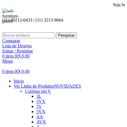
Seja bem vindo a 
(11) 99212-0433 | (11) 3213-9664
Pesquisar
Comparar
Lista de Desejos
Entrar / Registrar
0
itens
R$
0,00
Menu
0
itens
R$
0,00
Inicio
Ver Linha de Produtos
NOVIDADES
Correias em V
3L
3VX
5V
5VX
AA
AVX
A