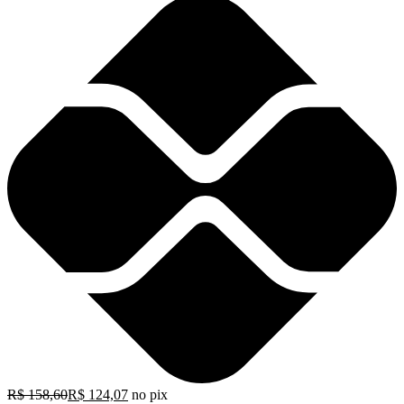
R$
158,60
R$
124,07
no pix