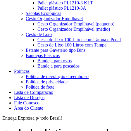
Pallet plástico PL1210-3 KLT
Pallet plástico PL1210-3A
Sacolas Ecológicas
Cesto Organizador Empilhável
Cesto Organizador Empilhável (pequeno)
Cesto Organizador Empilhável (médio)
Cesto de Lixo
Cesta de Lixo 100 Litros com Tampa e Pedal
Cesto de Lixo 100 Litros com Tampa
Estante para Gaveteiro tipo Bins
Bandejas Plásticas
Bandeja para ovos
Bandeja para pescados
Políticas
Política de devolução e reembolso
Política de privacidade
Política de frete
Lista de Comparação
Lista de Desejos
Fale Conosco
Área do Cliente
Entrega Expressa p/ todo Brasil!