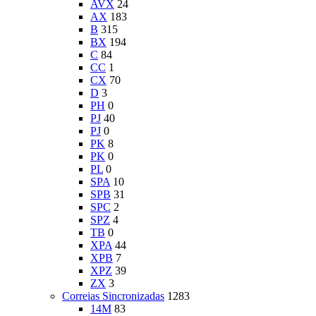
AVX
24
AX
183
B
315
BX
194
C
84
CC
1
CX
70
D
3
PH
0
PJ
40
PJ
0
PK
8
PK
0
PL
0
SPA
10
SPB
31
SPC
2
SPZ
4
TB
0
XPA
44
XPB
7
XPZ
39
ZX
3
Correias Sincronizadas
1283
14M
83