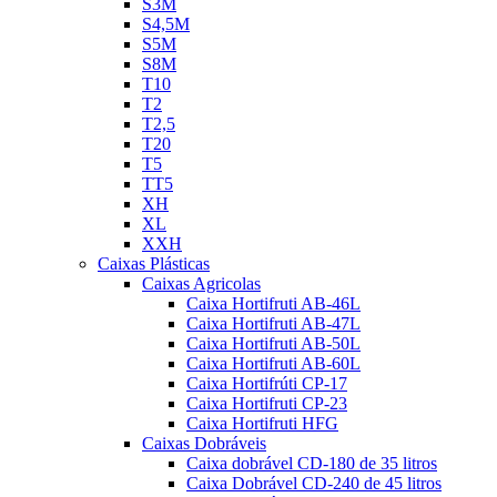
S3M
S4,5M
S5M
S8M
T10
T2
T2,5
T20
T5
TT5
XH
XL
XXH
Caixas Plásticas
Caixas Agricolas
Caixa Hortifruti AB-46L
Caixa Hortifruti AB-47L
Caixa Hortifruti AB-50L
Caixa Hortifruti AB-60L
Caixa Hortifrúti CP-17
Caixa Hortifruti CP-23
Caixa Hortifruti HFG
Caixas Dobráveis
Caixa dobrável CD-180 de 35 litros
Caixa Dobrável CD-240 de 45 litros