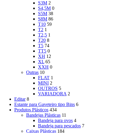
S3M
2
S4,5M
0
S5M
38
S8M
86
T10
59
T2
1
T2,5
1
T20
8
T5
74
TT5
0
XH
12
XL
65
XXH
0
Outras
10
FLAT
1
MINI
2
OUTROS
5
VARIADORA
2
Editar
8
Estante para Gaveteiro tipo Bins
6
Produtos Plásticos
434
Bandejas Plásticas
11
Bandeja para ovos
4
Bandeja para pescados
7
Caixas Plásticas
184