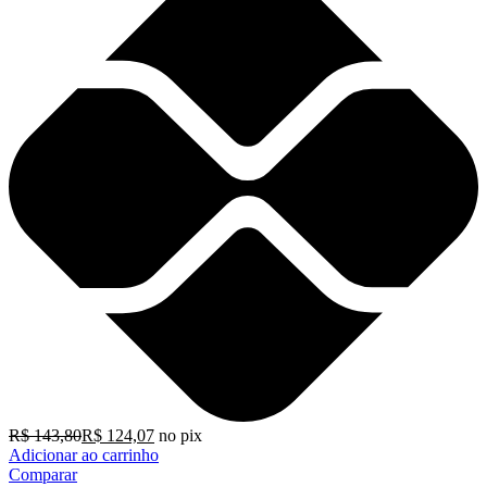
R$
143,80
R$
124,07
no pix
Adicionar ao carrinho
Comparar