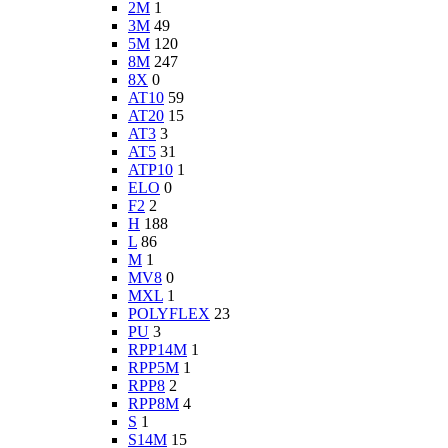
2M
1
3M
49
5M
120
8M
247
8X
0
AT10
59
AT20
15
AT3
3
AT5
31
ATP10
1
ELO
0
F2
2
H
188
L
86
M
1
MV8
0
MXL
1
POLYFLEX
23
PU
3
RPP14M
1
RPP5M
1
RPP8
2
RPP8M
4
S
1
S14M
15