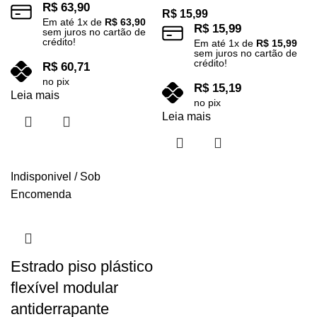
R$
63,90
R$
15,99
Em até
1
x de
R$
63,90
R$
15,99
sem juros no cartão de
crédito!
Em até
1
x de
R$
15,99
sem juros no cartão de
crédito!
R$
60,71
no pix
R$
15,19
Leia mais
no pix
Leia mais
Indisponivel / Sob
Encomenda
Estrado piso plástico
flexível modular
antiderrapante