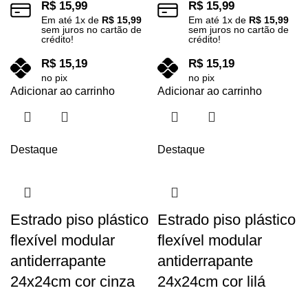
R$
15,99
R$
15,99
Em até
1
x de
R$
15,99
Em até
1
x de
R$
15,99
sem juros no cartão de
sem juros no cartão de
crédito!
crédito!
R$
15,19
R$
15,19
no pix
no pix
Adicionar ao carrinho
Adicionar ao carrinho
Destaque
Destaque
Estrado piso plástico
Estrado piso plástico
flexível modular
flexível modular
antiderrapante
antiderrapante
24x24cm cor cinza
24x24cm cor lilá