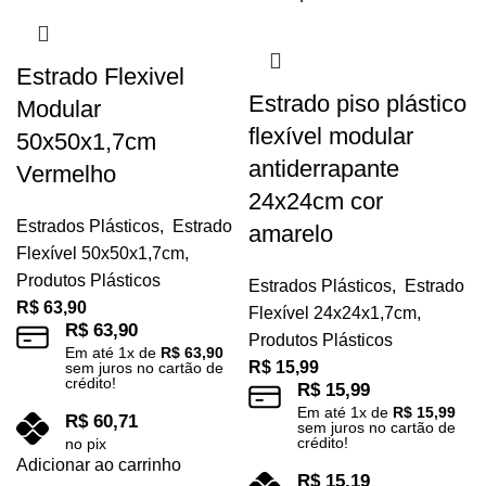
Estrado Flexivel
Estrado piso plástico
Modular
flexível modular
50x50x1,7cm
antiderrapante
Vermelho
24x24cm cor
Estrados Plásticos
,
Estrado
amarelo
Flexível 50x50x1,7cm
,
Produtos Plásticos
Estrados Plásticos
,
Estrado
R$
63,90
Flexível 24x24x1,7cm
,
R$
63,90
Produtos Plásticos
Em até
1
x de
R$
63,90
R$
15,99
sem juros no cartão de
crédito!
R$
15,99
Em até
1
x de
R$
15,99
R$
60,71
sem juros no cartão de
crédito!
no pix
Adicionar ao carrinho
R$
15,19