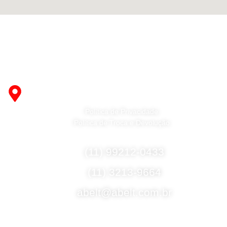
who managed to ingeniously combine elegance, quality
and practicality in each product unit. Our assortment
includes products from proven companies. Who for many
years of continuous joint work did not give reason to doubt
their reliability and honesty. All of them guarantee the high
Fabricante de Produtos Plásticos com atendimento em
quality of their products, excellent operational
abrangência nacional!
characteristics, attractive appearance of the products, a
R. Desembargador Olavo Ferreira Prado, 565 A -
long period of use of the furniture, as well as safety.
Americanópolis - São Paulo - SP - 04427-000
Política de Privacidade
Política de Troca e Devolução
Fale Conosco
(11) 99212-0433
(11) 3213-9664
abelt@abelt.com.br
Selos de Segurança