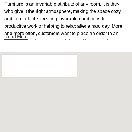
Furniture is an invariable attribute of any room. It is they
who give it the right atmosphere, making the space cozy
and comfortable, creating favorable conditions for
productive work or helping to relax after a hard day. More
and more often, customers want to place an order in an
Read More
online store, when you can sit down at the computer in your
free time, arrange the furniture in the photo and calmly buy
the furniture you like. The online store has a large catalog
of furniture: both home and office furniture are available.
Furniture production is a modern form of art
Furniture manufacturers, as well as manufacturers of other
home goods, are full of amazing offers: we often come
across both standard mass-produced products and unique
creations - furniture from professional craftsmen, which will
be appreciated by true connoisseurs of beauty. We have
selected for you the best models from modern craftsmen