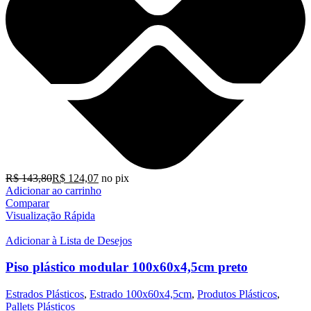
R$
143,80
R$
124,07
no pix
Adicionar ao carrinho
Comparar
Visualização Rápida
Adicionar à Lista de Desejos
Piso plástico modular 100x60x4,5cm preto
Estrados Plásticos
,
Estrado 100x60x4,5cm
,
Produtos Plásticos
,
Pallets Plásticos