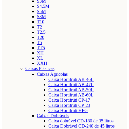
S3M
S4,5M
S5M
S8M
T10
T2
T2,5
T20
T5
TT5
XH
XL
XXH
Caixas Plásticas
Caixas Agricolas
Caixa Hortifruti AB-46L
Caixa Hortifruti AB-47L
Caixa Hortifruti AB-50L
Caixa Hortifruti AB-60L
Caixa Hortifrúti CP-17
Caixa Hortifruti CP-23
Caixa Hortifruti HFG
Caixas Dobráveis
Caixa dobrável CD-180 de 35 litros
Caixa Dobrável CD-240 de 45 litros