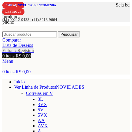
Seja bem vindo a 
DESTAQUE
INDISPONIVEL / SOB ENCOMENDA
-18%
-9%
-9%
DESTAQUE
DESTAQUE
DESTAQUE
(11) 99212-0433 | (11) 3213-9664
Pesquisar
Comparar
Lista de Desejos
Entrar / Registrar
0
itens
R$
0,00
Menu
0
itens
R$
0,00
Inicio
Ver Linha de Produtos
NOVIDADES
Correias em V
3L
3VX
5V
5VX
AA
AVX
A