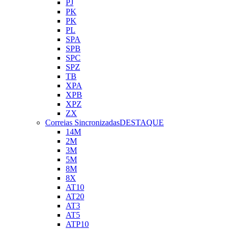
PJ
PK
PK
PL
SPA
SPB
SPC
SPZ
TB
XPA
XPB
XPZ
ZX
Correias Sincronizadas
DESTAQUE
14M
2M
3M
5M
8M
8X
AT10
AT20
AT3
AT5
ATP10