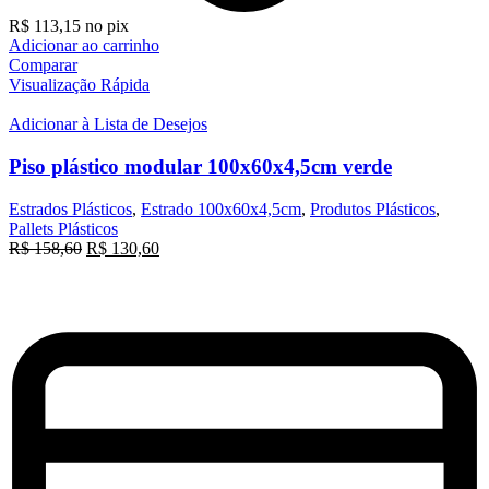
R$
113,15
no pix
Adicionar ao carrinho
Comparar
Visualização Rápida
Adicionar à Lista de Desejos
Piso plástico modular 100x60x4,5cm verde
Estrados Plásticos
,
Estrado 100x60x4,5cm
,
Produtos Plásticos
,
Pallets Plásticos
O
O
R$
158,60
R$
130,60
preço
preço
original
atual
era:
é:
R$ 158,60.
R$ 130,60.