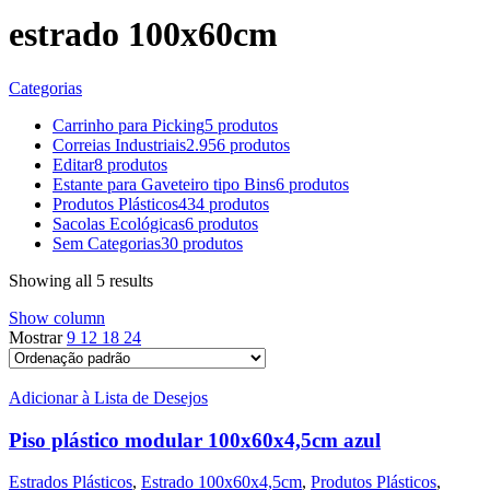
estrado 100x60cm
Categorias
Carrinho para Picking
5 produtos
Correias Industriais
2.956 produtos
Editar
8 produtos
Estante para Gaveteiro tipo Bins
6 produtos
Produtos Plásticos
434 produtos
Sacolas Ecológicas
6 produtos
Sem Categorias
30 produtos
Showing all 5 results
Show column
Mostrar
9
12
18
24
Adicionar à Lista de Desejos
Piso plástico modular 100x60x4,5cm azul
Estrados Plásticos
,
Estrado 100x60x4,5cm
,
Produtos Plásticos
,