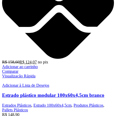
R$
158,60
R$
124,07
no pix
Adicionar ao carrinho
Comparar
Visualização Rápida
Adicionar à Lista de Desejos
Estrado plástico modular 100x60x4,5cm branco
Estrados Plásticos
,
Estrado 100x60x4,5cm
,
Produtos Plásticos
,
Pallets Plásticos
R$
148,90