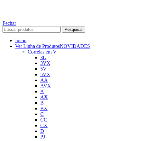
ABELT GROUP COMPANY
Fechar
Pesquisar
Inicio
Ver Linha de Produtos
NOVIDADES
Correias em V
3L
3VX
5V
5VX
AA
AVX
A
AX
B
BX
C
CC
CX
D
PJ