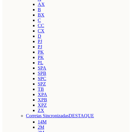
AX
B
BX
C
CC
CX
D
PJ
PJ
PK
PK
PL
SPA
SPB
SPC
SPZ
TB
XPA
XPB
XPZ
ZX
Correias Sincronizadas
DESTAQUE
14M
2M