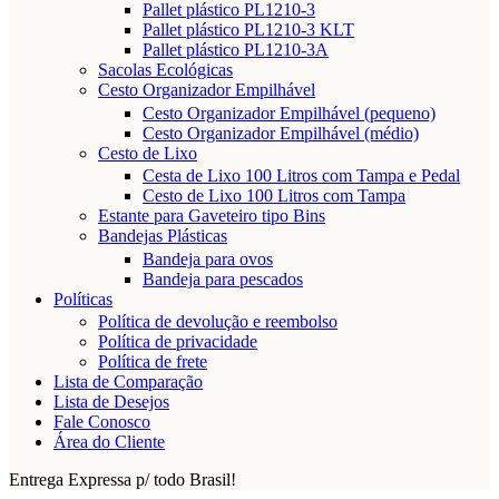
Pallet plástico PL1210-3
Pallet plástico PL1210-3 KLT
Pallet plástico PL1210-3A
Sacolas Ecológicas
Cesto Organizador Empilhável
Cesto Organizador Empilhável (pequeno)
Cesto Organizador Empilhável (médio)
Cesto de Lixo
Cesta de Lixo 100 Litros com Tampa e Pedal
Cesto de Lixo 100 Litros com Tampa
Estante para Gaveteiro tipo Bins
Bandejas Plásticas
Bandeja para ovos
Bandeja para pescados
Políticas
Política de devolução e reembolso
Política de privacidade
Política de frete
Lista de Comparação
Lista de Desejos
Fale Conosco
Área do Cliente
Entrega Expressa p/ todo Brasil!