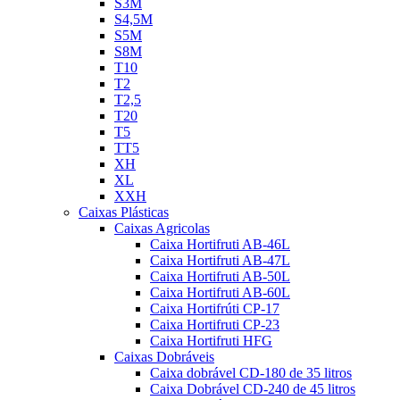
S3M
S4,5M
S5M
S8M
T10
T2
T2,5
T20
T5
TT5
XH
XL
XXH
Caixas Plásticas
Caixas Agricolas
Caixa Hortifruti AB-46L
Caixa Hortifruti AB-47L
Caixa Hortifruti AB-50L
Caixa Hortifruti AB-60L
Caixa Hortifrúti CP-17
Caixa Hortifruti CP-23
Caixa Hortifruti HFG
Caixas Dobráveis
Caixa dobrável CD-180 de 35 litros
Caixa Dobrável CD-240 de 45 litros