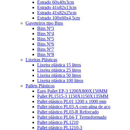
Estrado 60x40x3cm
Estrado 41x82x13cm
Estrado 41x82x25cm
Estrado 100x60x4,5cm
Gaveteiros tipo Bins
Bins Nº3
Bins Nº4
Bins Nº5
Bins Nº6
Bins Nº7
Bins Nº8
Lixeiras Plásticas
Lixeira plástica 15 litros
Lixeira plástica 25 litros
Lixeira plástica 50 litros
Lixeira plástica 100 litros
Pallets Plásticos
Euro Pallet EP-3 1200X800X150MM
Pallet PL1515-3 1150X1150X135MM
Pallet plástico PL01 1200 x 1000 mm
Pallet plástico PL03-A com alma de aço
Pallet plástico PL03-R Reforçado
Pallet plástico PL04-T Termoformado
Pallet plástico PL1210
Pallet plástico PL1210-3