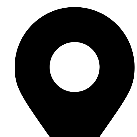
many years of continuous joint work did not give reason to doubt
their reliability and honesty. All of them guarantee the high quality
of their products, excellent operational characteristics, attractive
appearance of the products, a long period of use of the furniture, as
well as safety.