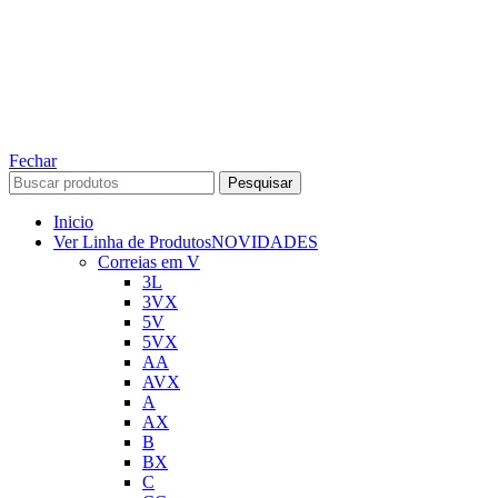
TODOS OS DIREITOS RESERVADOS – 2022 – 2026
Nós da ABelt Group Company nos reservamos o direito de executar manutenção e
alterações de preços, e bem firmar que as fotos sao meramente ilustrativas, entre em
contato para mais informações!
ABELT GROUP COMPANY
Fechar
Pesquisar
Inicio
Ver Linha de Produtos
NOVIDADES
Correias em V
3L
3VX
5V
5VX
AA
AVX
A
AX
B
BX
C