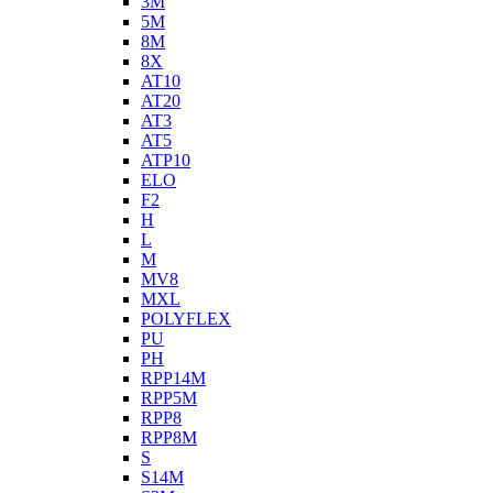
3M
5M
8M
8X
AT10
AT20
AT3
AT5
ATP10
ELO
F2
H
L
M
MV8
MXL
POLYFLEX
PU
PH
RPP14M
RPP5M
RPP8
RPP8M
S
S14M