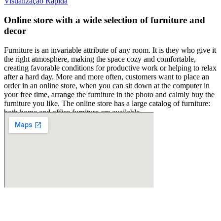
Visualização Rápida
Online store with a wide selection of furniture and
decor
Furniture is an invariable attribute of any room. It is they who give it
the right atmosphere, making the space cozy and comfortable,
creating favorable conditions for productive work or helping to relax
after a hard day. More and more often, customers want to place an
order in an online store, when you can sit down at the computer in
your free time, arrange the furniture in the photo and calmly buy the
furniture you like. The online store has a large catalog of furniture:
both home and office furniture are available.
Furniture production is a modern form of art
Furniture manufacturers, as well as manufacturers of other home
goods, are full of amazing offers: we often come across both
standard mass-produced products and unique creations - furniture
from professional craftsmen, which will be appreciated by true
connoisseurs of beauty. We have selected for you the best models
from modern craftsmen who managed to ingeniously combine
elegance, quality and practicality in each product unit. Our
Fabricante de Produtos Plásticos com atendimento em abrangência
assortment includes products from proven companies. Who for
nacional!