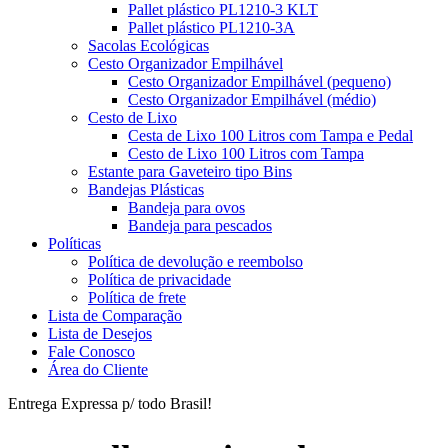
Pallet plástico PL1210-3 KLT
Pallet plástico PL1210-3A
Sacolas Ecológicas
Cesto Organizador Empilhável
Cesto Organizador Empilhável (pequeno)
Cesto Organizador Empilhável (médio)
Cesto de Lixo
Cesta de Lixo 100 Litros com Tampa e Pedal
Cesto de Lixo 100 Litros com Tampa
Estante para Gaveteiro tipo Bins
Bandejas Plásticas
Bandeja para ovos
Bandeja para pescados
Políticas
Política de devolução e reembolso
Política de privacidade
Política de frete
Lista de Comparação
Lista de Desejos
Fale Conosco
Área do Cliente
Entrega Expressa p/ todo Brasil!