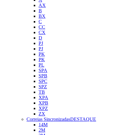
AX
B
BX
C
CC
CX
D
PJ
PJ
PK
PK
PL
SPA
SPB
SPC
SPZ
TB
XPA
XPB
XPZ
ZX
Correias Sincronizadas
DESTAQUE
14M
2M