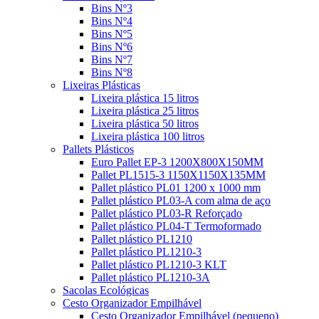
Bins Nº3
Bins Nº4
Bins Nº5
Bins Nº6
Bins Nº7
Bins Nº8
Lixeiras Plásticas
Lixeira plástica 15 litros
Lixeira plástica 25 litros
Lixeira plástica 50 litros
Lixeira plástica 100 litros
Pallets Plásticos
Euro Pallet EP-3 1200X800X150MM
Pallet PL1515-3 1150X1150X135MM
Pallet plástico PL01 1200 x 1000 mm
Pallet plástico PL03-A com alma de aço
Pallet plástico PL03-R Reforçado
Pallet plástico PL04-T Termoformado
Pallet plástico PL1210
Pallet plástico PL1210-3
Pallet plástico PL1210-3 KLT
Pallet plástico PL1210-3A
Sacolas Ecológicas
Cesto Organizador Empilhável
Cesto Organizador Empilhável (pequeno)