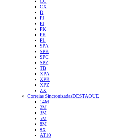
CC
CX
D
PJ
PJ
PK
PK
PL
SPA
SPB
SPC
SPZ
TB
XPA
XPB
XPZ
ZX
Correias Sincronizadas
DESTAQUE
14M
2M
3M
5M
8M
8X
AT10