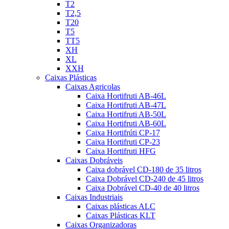
T2
T2,5
T20
T5
TT5
XH
XL
XXH
Caixas Plásticas
Caixas Agricolas
Caixa Hortifruti AB-46L
Caixa Hortifruti AB-47L
Caixa Hortifruti AB-50L
Caixa Hortifruti AB-60L
Caixa Hortifrúti CP-17
Caixa Hortifruti CP-23
Caixa Hortifruti HFG
Caixas Dobráveis
Caixa dobrável CD-180 de 35 litros
Caixa Dobrável CD-240 de 45 litros
Caixa Dobrável CD-40 de 40 litros
Caixas Industriais
Caixas plásticas ALC
Caixas Plásticas KLT
Caixas Organizadoras