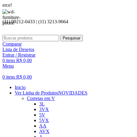
Seja 
(11) 99212-0433 | (11) 3213-9664
Pesquisar
Comparar
Lista de Desejos
Entrar / Registrar
0
itens
R$
0,00
Menu
0
itens
R$
0,00
Inicio
Ver Linha de Produtos
NOVIDADES
Correias em V
3L
3VX
5V
5VX
AA
AVX
A