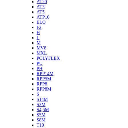
AT20
AT3
AT5
ATP10
ELO
F2
H
L
M
MV8
MXL
POLYFLEX
PU
PH
RPP14M
RPP5M
RPP8
RPP8M
S
S14M
S3M
S4,5M
S5M
S8M
T10