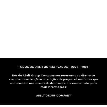
Formas de Envio
Motoboy, Utilitário ou Caminhão!
(Lalamove, Correios ou 400+ Transportadoras)
Entrega para todo Brasil!
Formas de Pagamento
TODOS OS DIREITOS RESERVADOS – 2022 – 2026
Nós da ABelt Group Company nos reservamos o direito de
executar manutenção e alterações de preços, e bem firmar que
as fotos sao meramente ilustrativas, entre em contato para
mais informações!
ABELT GROUP COMPANY