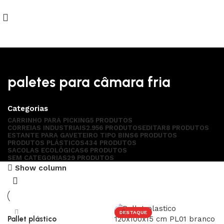
paletes para câmara fria
Categorias
CARRINHO PARA PICKING
5 PRODUTOS
CORREIAS INDUSTRIAIS
2.956 PRODUTOS
EDITAR
8 PRODUTOS
ESTANTE PARA GAVETEIRO TIPO BINS
6 PRODUTOS
PRODUTOS PLÁSTICOS
434 PRODUTOS
SACOLAS ECOLÓGICAS
6 PRODUTOS
SEM CATEGORIAS
29 PRODUTOS
Show column
DESTAQUE
Pallet plástico