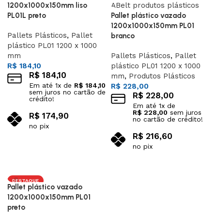
1200x1000x150mm liso
PL01L preto
Pallet plástico vazado
1200x1000x150mm PL01
Pallets Plásticos
,
Pallet
branco
plástico PL01 1200 x 1000
mm
Pallets Plásticos
,
Pallet
R$
184,10
plástico PL01 1200 x 1000
R$
184,10
mm
,
Produtos Plásticos
Em até
1
x de
R$
184,10
R$
228,00
sem juros no cartão de
R$
228,00
crédito!
Em até
1
x de
R$
228,00
sem juros
R$
174,90
no cartão de crédito!
no pix
R$
216,60
Adicionar ao carrinho
no pix
Adicionar ao carrinho
DESTAQUE
Pallet plástico vazado
1200x1000x150mm PL01
preto