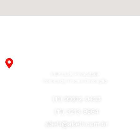
Fabricante de Produtos Plásticos com atendimento em
abrangência nacional!
R. Desembargador Olavo Ferreira Prado, 565 A -
Americanópolis - São Paulo - SP - 04427-000
Política de Privacidade
Política de Troca e Devolução
Fale Conosco
(11) 99212-0433
(11) 3213-9664
abelt@abelt.com.br
Selos de Segurança