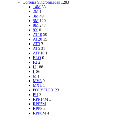
Correias Sincronizadas
1283
14M
83
2M
1
3M
49
5M
120
8M
247
8X
0
AT10
59
AT20
15
AT3
3
AT5
31
ATP10
1
ELO
0
F2
2
H
188
L
86
M
1
MV8
0
MXL
1
POLYFLEX
23
PU
3
RPP14M
1
RPP5M
1
RPP8
2
RPP8M
4