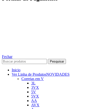
TODOS OS DIREITOS RESERVADOS – 2022 – 2026
Nós da ABelt Group Company nos reservamos o direito de executar manutenção e
alterações de preços, e bem firmar que as fotos sao meramente ilustrativas, entre em
contato para mais informações!
ABELT GROUP COMPANY
Fechar
Pesquisar
Inicio
Ver Linha de Produtos
NOVIDADES
Correias em V
3L
3VX
5V
5VX
AA
AVX