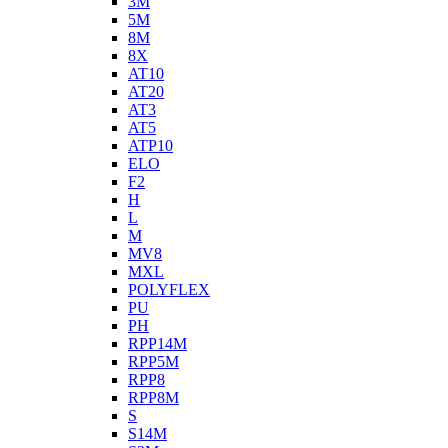
3M
5M
8M
8X
AT10
AT20
AT3
AT5
ATP10
ELO
F2
H
L
M
MV8
MXL
POLYFLEX
PU
PH
RPP14M
RPP5M
RPP8
RPP8M
S
S14M