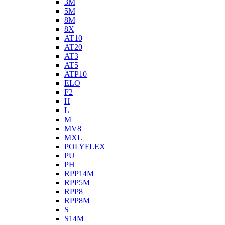
3M
5M
8M
8X
AT10
AT20
AT3
AT5
ATP10
ELO
F2
H
L
M
MV8
MXL
POLYFLEX
PU
PH
RPP14M
RPP5M
RPP8
RPP8M
S
S14M