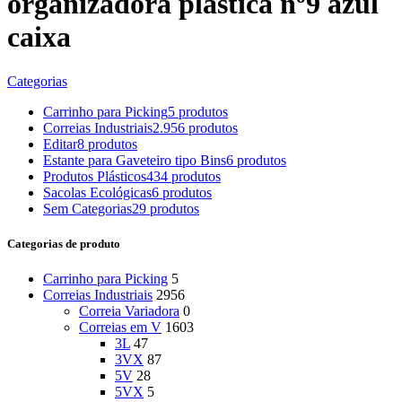
organizadora plástica nº9 azul
caixa
Categorias
Carrinho para Picking
5 produtos
Correias Industriais
2.956 produtos
Editar
8 produtos
Estante para Gaveteiro tipo Bins
6 produtos
Produtos Plásticos
434 produtos
Sacolas Ecológicas
6 produtos
Sem Categorias
29 produtos
Categorias de produto
Carrinho para Picking
5
Correias Industriais
2956
Correia Variadora
0
Correias em V
1603
3L
47
3VX
87
5V
28
5VX
5