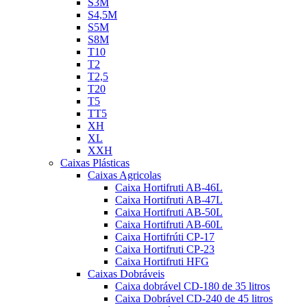
S3M
S4,5M
S5M
S8M
T10
T2
T2,5
T20
T5
TT5
XH
XL
XXH
Caixas Plásticas
Caixas Agricolas
Caixa Hortifruti AB-46L
Caixa Hortifruti AB-47L
Caixa Hortifruti AB-50L
Caixa Hortifruti AB-60L
Caixa Hortifrúti CP-17
Caixa Hortifruti CP-23
Caixa Hortifruti HFG
Caixas Dobráveis
Caixa dobrável CD-180 de 35 litros
Caixa Dobrável CD-240 de 45 litros