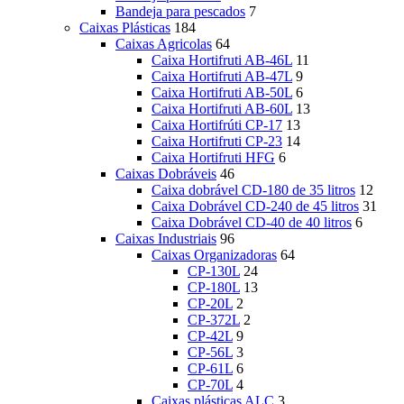
Bandeja para pescados
7
Caixas Plásticas
184
Caixas Agricolas
64
Caixa Hortifruti AB-46L
11
Caixa Hortifruti AB-47L
9
Caixa Hortifruti AB-50L
6
Caixa Hortifruti AB-60L
13
Caixa Hortifrúti CP-17
13
Caixa Hortifruti CP-23
14
Caixa Hortifruti HFG
6
Caixas Dobráveis
46
Caixa dobrável CD-180 de 35 litros
12
Caixa Dobrável CD-240 de 45 litros
31
Caixa Dobrável CD-40 de 40 litros
6
Caixas Industriais
96
Caixas Organizadoras
64
CP-130L
24
CP-180L
13
CP-20L
2
CP-372L
2
CP-42L
9
CP-56L
3
CP-61L
6
CP-70L
4
Caixas plásticas ALC
3