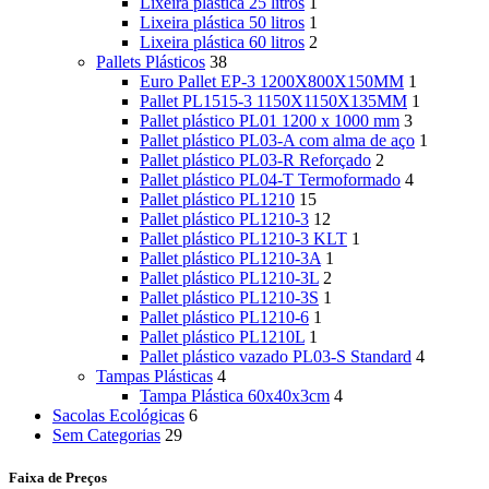
Lixeira plástica 25 litros
1
Lixeira plástica 50 litros
1
Lixeira plástica 60 litros
2
Pallets Plásticos
38
Euro Pallet EP-3 1200X800X150MM
1
Pallet PL1515-3 1150X1150X135MM
1
Pallet plástico PL01 1200 x 1000 mm
3
Pallet plástico PL03-A com alma de aço
1
Pallet plástico PL03-R Reforçado
2
Pallet plástico PL04-T Termoformado
4
Pallet plástico PL1210
15
Pallet plástico PL1210-3
12
Pallet plástico PL1210-3 KLT
1
Pallet plástico PL1210-3A
1
Pallet plástico PL1210-3L
2
Pallet plástico PL1210-3S
1
Pallet plástico PL1210-6
1
Pallet plástico PL1210L
1
Pallet plástico vazado PL03-S Standard
4
Tampas Plásticas
4
Tampa Plástica 60x40x3cm
4
Sacolas Ecológicas
6
Sem Categorias
29
Faixa de Preços