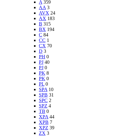
A
359
AA
3
AVX
24
AX
183
B
315
BX
194
C
84
CC
1
CX
70
D
3
PH
0
PJ
40
PJ
0
PK
8
PK
0
PL
0
SPA
10
SPB
31
SPC
2
SPZ
4
TB
0
XPA
44
XPB
7
XPZ
39
ZX
3