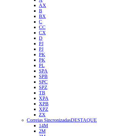
AX
B
BX
C
CC
CX
D
PJ
PJ
PK
PK
PL
SPA
SPB
SPC
SPZ
TB
XPA
XPB
XPZ
ZX
Correias Sincronizadas
DESTAQUE
14M
2M