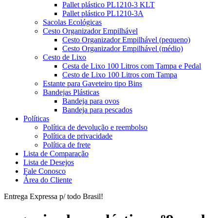
Pallet plástico PL1210-3 KLT
Pallet plástico PL1210-3A
Sacolas Ecológicas
Cesto Organizador Empilhável
Cesto Organizador Empilhável (pequeno)
Cesto Organizador Empilhável (médio)
Cesto de Lixo
Cesta de Lixo 100 Litros com Tampa e Pedal
Cesto de Lixo 100 Litros com Tampa
Estante para Gaveteiro tipo Bins
Bandejas Plásticas
Bandeja para ovos
Bandeja para pescados
Políticas
Política de devolução e reembolso
Política de privacidade
Política de frete
Lista de Comparação
Lista de Desejos
Fale Conosco
Área do Cliente
Entrega Expressa p/ todo Brasil!