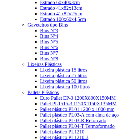
Estrado 60x40x3cm
Estrado 41x82x13cm
Estrado 41x82x25cm
Estrado 100x60x4,5cm
Gaveteiros tipo Bins
Bins Nº3
Bins Nº4
Bins Nº5
Bins Nº6
Bins Nº7
Bins Nº8
Lixeiras Plásticas
Lixeira plástica 15 litros
Lixeira plástica 25 litros
Lixeira plástica 50 litros
Lixeira plástica 100 litros
Pallets Plásticos
Euro Pallet EP-3 1200X800X150MM
Pallet PL1515-3 1150X1150X135MM
Pallet plástico PL01 1200 x 1000 mm
Pallet plástico PL03-A com alma de aço
Pallet plástico PL03-R Reforçado
Pallet plástico PL04-T Termoformado
Pallet plástico PL1210
Pallet plástico PL1210-3