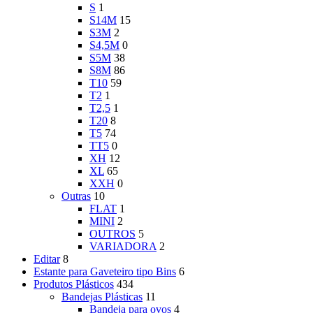
S
1
S14M
15
S3M
2
S4,5M
0
S5M
38
S8M
86
T10
59
T2
1
T2,5
1
T20
8
T5
74
TT5
0
XH
12
XL
65
XXH
0
Outras
10
FLAT
1
MINI
2
OUTROS
5
VARIADORA
2
Editar
8
Estante para Gaveteiro tipo Bins
6
Produtos Plásticos
434
Bandejas Plásticas
11
Bandeja para ovos
4