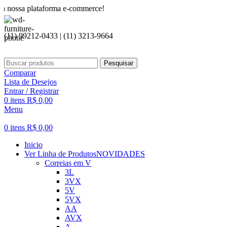
lataforma e-commerce!
(11) 99212-0433 | (11) 3213-9664
Pesquisar
Comparar
Lista de Desejos
Entrar / Registrar
0
itens
R$
0,00
Menu
0
itens
R$
0,00
Inicio
Ver Linha de Produtos
NOVIDADES
Correias em V
3L
3VX
5V
5VX
AA
AVX
A