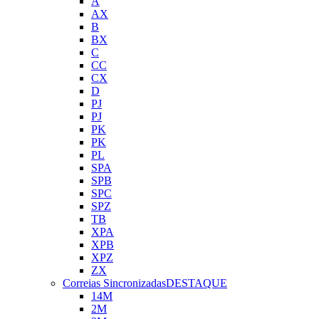
A
AX
B
BX
C
CC
CX
D
PJ
PJ
PK
PK
PL
SPA
SPB
SPC
SPZ
TB
XPA
XPB
XPZ
ZX
Correias Sincronizadas
DESTAQUE
14M
2M