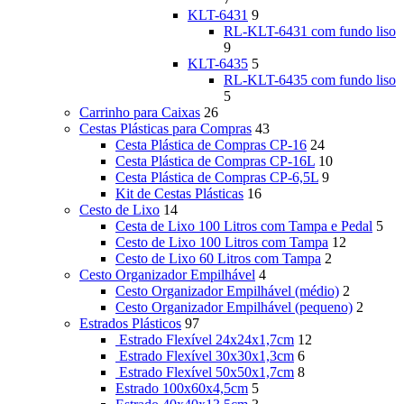
KLT-6431
9
RL-KLT-6431 com fundo liso
9
KLT-6435
5
RL-KLT-6435 com fundo liso
5
Carrinho para Caixas
26
Cestas Plásticas para Compras
43
Cesta Plástica de Compras CP-16
24
Cesta Plástica de Compras CP-16L
10
Cesta Plástica de Compras CP-6,5L
9
Kit de Cestas Plásticas
16
Cesto de Lixo
14
Cesta de Lixo 100 Litros com Tampa e Pedal
5
Cesto de Lixo 100 Litros com Tampa
12
Cesto de Lixo 60 Litros com Tampa
2
Cesto Organizador Empilhável
4
Cesto Organizador Empilhável (médio)
2
Cesto Organizador Empilhável (pequeno)
2
Estrados Plásticos
97
Estrado Flexível 24x24x1,7cm
12
Estrado Flexível 30x30x1,3cm
6
Estrado Flexível 50x50x1,7cm
8
Estrado 100x60x4,5cm
5