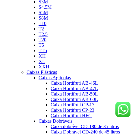
S3M
S4,5M
S5M
S8M
T10
T2
T2,5
T20
T5
TT5
XH
XL
XXH
Caixas Plásticas
Caixas Agricolas
Caixa Hortifruti AB-46L
Caixa Hortifruti AB-47L
Caixa Hortifruti AB-50L
Caixa Hortifruti AB-60L
Caixa Hortifrúti CP-17
Caixa Hortifruti CP-23
Caixa Hortifruti HFG
Caixas Dobráveis
Caixa dobrável CD-180 de 35 litros
Caixa Dobrável CD-240 de 45 litros