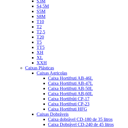
S3M
S4,5M
S5M
S8M
T10
T2
T2,5
T20
T5
TT5
XH
XL
XXH
Caixas Plásticas
Caixas Agricolas
Caixa Hortifruti AB-46L
Caixa Hortifruti AB-47L
Caixa Hortifruti AB-50L
Caixa Hortifruti AB-60L
Caixa Hortifrúti CP-17
Caixa Hortifruti CP-23
Caixa Hortifruti HFG
Caixas Dobráveis
Caixa dobrável CD-180 de 35 litros
Caixa Dobrável CD-240 de 45 litros