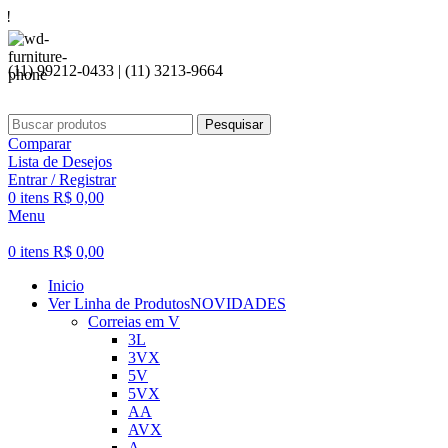
Seja bem
(11) 99212-0433 | (11) 3213-9664
Pesquisar
Comparar
Lista de Desejos
Entrar / Registrar
0
itens
R$
0,00
Menu
0
itens
R$
0,00
Inicio
Ver Linha de Produtos
NOVIDADES
Correias em V
3L
3VX
5V
5VX
AA
AVX
A