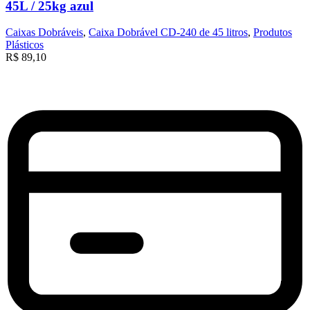
45L / 25kg azul
Caixas Dobráveis
,
Caixa Dobrável CD-240 de 45 litros
,
Produtos
Plásticos
R$
89,10