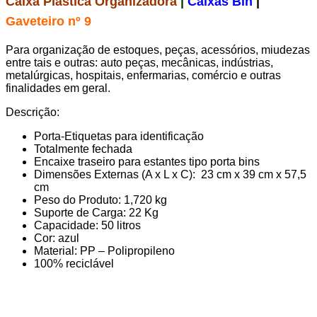
Caixa Plástica Organizadora
|
Caixas Bin
|
Gaveteiro nº 9
Para organização de estoques, peças, acessórios, miudezas
entre tais e outras: auto peças, mecânicas, indústrias,
metalúrgicas, hospitais, enfermarias, comércio e outras
finalidades em geral.
Descrição:
Porta-Etiquetas para identificação
Totalmente fechada
Encaixe traseiro para estantes tipo porta bins
Dimensões Externas (A x L x C): 23 cm x 39 cm x 57,5
cm
Peso do Produto: 1,720 kg
Suporte de Carga: 22 Kg
Capacidade: 50 litros
Cor:
azul
Material: PP – Polipropileno
100% reciclável
Gaveteiro tipo bin nº 9, caixa bin número 9, caixa bin 9, estante
caixa bin, bin organizadora plástica nº9 azul, caixas bin
organizadora plástica nº9, organizadora plástica nº9 azul caixa,