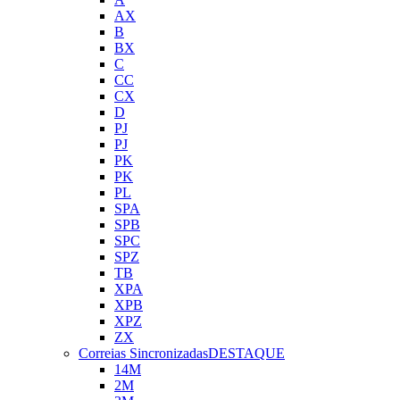
AX
B
BX
C
CC
CX
D
PJ
PJ
PK
PK
PL
SPA
SPB
SPC
SPZ
TB
XPA
XPB
XPZ
ZX
Correias Sincronizadas
DESTAQUE
14M
2M