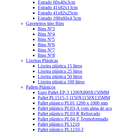
Estrado 60x40x3cm
Estrado 41x82x13cm
Estrado 41x82x25cm
Estrado 100x60x4,5cm
Gaveteiros tipo Bins
Bins Nº3
Bins Nº4
Bins Nº5
Bins Nº6
Bins Nº7
Bins Nº8
Lixeiras Plásticas
Lixeira plástica 15 litros
Lixeira plástica 25 litros
Lixeira plástica 50 litros
Lixeira plástica 100 litros
Pallets Plásticos
Euro Pallet EP-3 1200X800X150MM
Pallet PL1515-3 1150X1150X135MM
Pallet plástico PL01 1200 x 1000 mm
Pallet plástico PL03-A com alma de aço
Pallet plástico PL03-R Reforçado
Pallet plástico PL04-T Termoformado
Pallet plástico PL1210
Pallet plástico PL1210-3