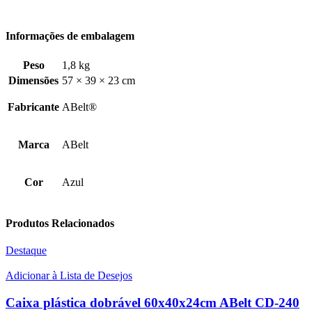
gaveteiro plástico bin, caixa organizadora gaveteiro plástico, bin n 9
Informações de embalagem
Peso
1,8 kg
Dimensões
57 × 39 × 23 cm
Fabricante
ABelt®
Marca
ABelt
Cor
Azul
Produtos Relacionados
Destaque
Adicionar à Lista de Desejos
Caixa plástica dobrável 60x40x24cm ABelt CD-240