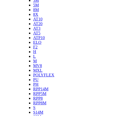
3M
5M
8M
8X
AT10
AT20
AT3
AT5
ATP10
ELO
F2
H
L
M
MV8
MXL
POLYFLEX
PU
PH
RPP14M
RPP5M
RPP8
RPP8M
S
S14M