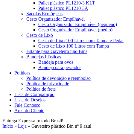
Pallet plástico PL1210-3 KLT
Pallet plástico PL1210-3A
Sacolas Ecológicas
Cesto Organizador Empilhável
Cesto Organizador Empilhável (pequeno)
Cesto Organizador Empilhável (médio)
Cesto de Lixo
Cesta de Lixo 100 Litros com Tampa e Pedal
Cesto de Lixo 100 Litros com Tampa
Estante para Gaveteiro tipo Bins
Bandejas Plásticas
Bandeja para ovos
Bandeja para pescados
Políticas
Política de devolução e reembolso
Política de privacidade
Política de frete
Lista de Comparação
Lista de Desejos
Fale Conosco
Área do Cliente
Entrega Expressa p/ todo Brasil!
Início
»
Loja
»
Gaveteiro plástico Bin nº 9 azul