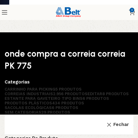
0
onde compra a correia correia
PK 775
Categorias
CARRINHO PARA PICKING
5 PRODUTOS
CORREIAS INDUSTRIAIS
2.956 PRODUTOS
EDITAR
8 PRODUTOS
ESTANTE PARA GAVETEIRO TIPO BINS
6 PRODUTOS
PRODUTOS PLÁSTICOS
434 PRODUTOS
SACOLAS ECOLÓGICAS
6 PRODUTOS
SEM CATEGORIAS
29 PRODUTOS
Fechar