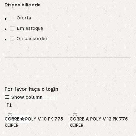
Disponibilidade
Oferta
Em estoque
On backorder
Por favor
faça o login
Upholstered chair
Show column
Discount 10%
CORREIA POLY V 10 PK 775
CORREIA POLY V 12 PK 775
Shop Now
KEIPER
KEIPER