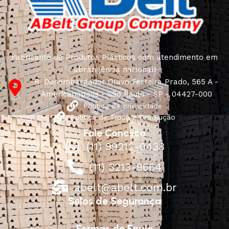
Fabricante de Produtos Plásticos com atendimento em
abrangência nacional!
R. Desembargador Olavo Ferreira Prado, 565 A -
Americanópolis - São Paulo - SP - 04427-000
Política de Privacidade
Política de Troca e Devolução
Fale Conosco
(11) 99212-0433
(11) 3213-9664
abelt@abelt.com.br
Selos de Segurança
Formas de Envio