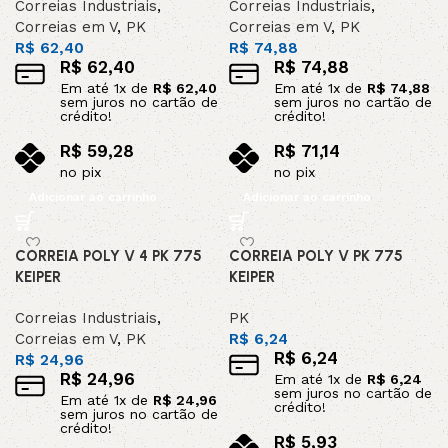
Correias Industriais
,
Correias Industriais
,
Correias em V
,
PK
Correias em V
,
PK
R$
62,40
R$
74,88
R$
62,40
R$
74,88
Em até
1
x de
R$
62,40
Em até
1
x de
R$
74,88
sem juros no cartão de
sem juros no cartão de
crédito!
crédito!
R$
59,28
R$
71,14
no pix
no pix
Adicionar ao carrinho
Adicionar ao carrinho
CORREIA POLY V 4 PK 775
CORREIA POLY V PK 775
KEIPER
KEIPER
Correias Industriais
,
PK
Correias em V
,
PK
R$
6,24
R$
6,24
R$
24,96
R$
24,96
Em até
1
x de
R$
6,24
sem juros no cartão de
Em até
1
x de
R$
24,96
crédito!
sem juros no cartão de
crédito!
R$
5,93