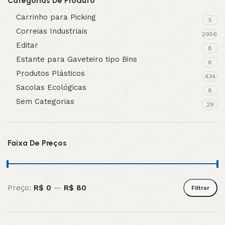
Categorias De Produto
Carrinho para Picking
5
Correias Industriais
2956
Editar
8
Estante para Gaveteiro tipo Bins
6
Produtos Plásticos
434
Sacolas Ecológicas
6
Sem Categorias
29
Faixa De Preços
Preço:
R$ 0
—
R$ 80
Filtrar