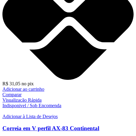
R$
31,05
no pix
Adicionar ao carrinho
Comparar
Visualização Rápida
Indisponivel / Sob Encomenda
Adicionar à Lista de Desejos
Correia em V perfil AX-83 Continental