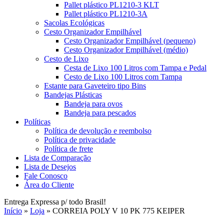
Pallet plástico PL1210-3 KLT
Pallet plástico PL1210-3A
Sacolas Ecológicas
Cesto Organizador Empilhável
Cesto Organizador Empilhável (pequeno)
Cesto Organizador Empilhável (médio)
Cesto de Lixo
Cesta de Lixo 100 Litros com Tampa e Pedal
Cesto de Lixo 100 Litros com Tampa
Estante para Gaveteiro tipo Bins
Bandejas Plásticas
Bandeja para ovos
Bandeja para pescados
Políticas
Política de devolução e reembolso
Política de privacidade
Política de frete
Lista de Comparação
Lista de Desejos
Fale Conosco
Área do Cliente
Entrega Expressa p/ todo Brasil!
Início
»
Loja
»
CORREIA POLY V 10 PK 775 KEIPER