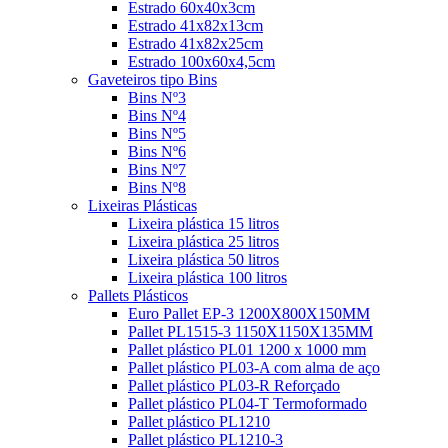
Estrado 60x40x3cm
Estrado 41x82x13cm
Estrado 41x82x25cm
Estrado 100x60x4,5cm
Gaveteiros tipo Bins
Bins Nº3
Bins Nº4
Bins Nº5
Bins Nº6
Bins Nº7
Bins Nº8
Lixeiras Plásticas
Lixeira plástica 15 litros
Lixeira plástica 25 litros
Lixeira plástica 50 litros
Lixeira plástica 100 litros
Pallets Plásticos
Euro Pallet EP-3 1200X800X150MM
Pallet PL1515-3 1150X1150X135MM
Pallet plástico PL01 1200 x 1000 mm
Pallet plástico PL03-A com alma de aço
Pallet plástico PL03-R Reforçado
Pallet plástico PL04-T Termoformado
Pallet plástico PL1210
Pallet plástico PL1210-3