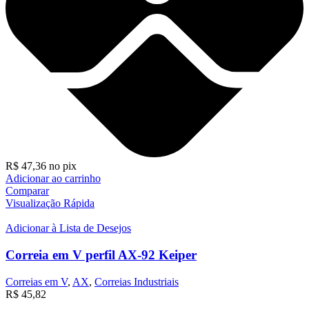
R$
47,36
no pix
Adicionar ao carrinho
Comparar
Visualização Rápida
Adicionar à Lista de Desejos
Correia em V perfil AX-92 Keiper
Correias em V
,
AX
,
Correias Industriais
R$
45,82