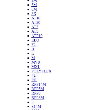
3M
5M
8M
8X
AT10
AT20
AT3
AT5
ATP10
ELO
F2
H
L
M
MV8
MXL
POLYFLEX
PU
PH
RPP14M
RPP5M
RPP8
RPP8M
S
S14M