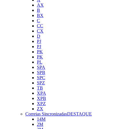
AX
B
BX
C
CC
CX
D
PJ
PJ
PK
PK
PL
SPA
SPB
SPC
SPZ
TB
XPA
XPB
XPZ
ZX
Correias Sincronizadas
DESTAQUE
14M
2M