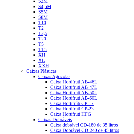
S3M
S4,5M
S5M
S8M
T10
T2
T2,5
T20
T5
TT5
XH
XL
XXH
Caixas Plásticas
Caixas Agricolas
Caixa Hortifruti AB-46L
Caixa Hortifruti AB-47L
Caixa Hortifruti AB-50L
Caixa Hortifruti AB-60L
Caixa Hortifrúti CP-17
Caixa Hortifruti CP-23
Caixa Hortifruti HFG
Caixas Dobráveis
Caixa dobrável CD-180 de 35 litros
Caixa Dobrável CD-240 de 45 litros