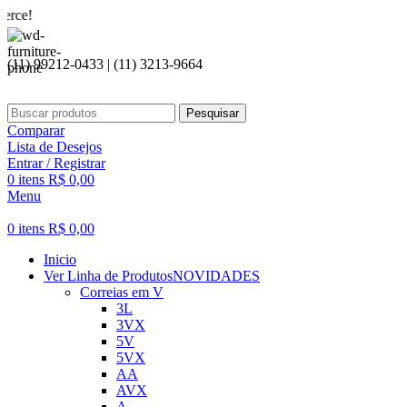
Seja be
(11) 99212-0433 | (11) 3213-9664
Pesquisar
Comparar
Lista de Desejos
Entrar / Registrar
0
itens
R$
0,00
Menu
0
itens
R$
0,00
Inicio
Ver Linha de Produtos
NOVIDADES
Correias em V
3L
3VX
5V
5VX
AA
AVX
A