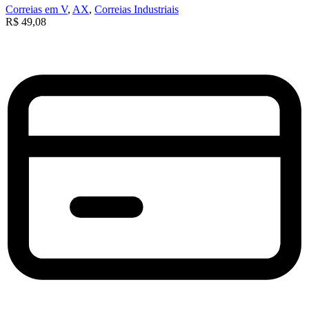
Correias em V
,
AX
,
Correias Industriais
R$
49,08