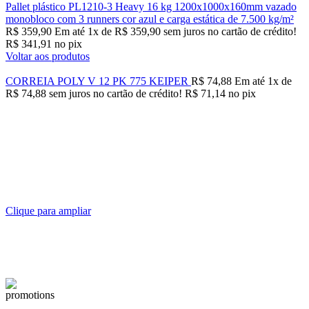
Pallet plástico PL1210-3 Heavy 16 kg 1200x1000x160mm vazado
monobloco com 3 runners cor azul e carga estática de 7.500 kg/m²
R$
359,90
Em até
1
x de
R$
359,90
sem juros no cartão de crédito!
R$
341,91
no pix
Voltar aos produtos
CORREIA POLY V 12 PK 775 KEIPER
R$
74,88
Em até
1
x de
R$
74,88
sem juros no cartão de crédito!
R$
71,14
no pix
Clique para ampliar