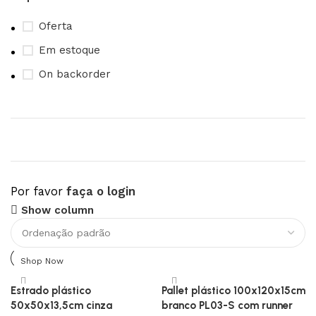
Oferta
Em estoque
On backorder
Por favor
faça o login
Upholstered chair
Show column
Discount 10%
Shop Now
Estrado plástico
Pallet plástico 100x120x15cm
50x50x13,5cm cinza
branco PL03-S com runner