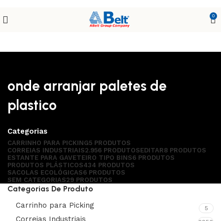
0
onde arranjar paletes de
plastico
Categorias
CARRINHO PARA PICKING
5 PRODUTOS
CORREIAS INDUSTRIAIS
2.956 PRODUTOS
EDITAR
8 PRODUTOS
ESTANTE PARA GAVETEIRO TIPO BINS
6 PRODUTOS
PRODUTOS PLÁSTICOS
434 PRODUTOS
SACOLAS ECOLÓGICAS
6 PRODUTOS
SEM CATEGORIAS
29 PRODUTOS
Categorias De Produto
Carrinho para Picking
5
Correias Industriais