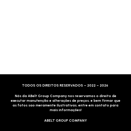
Formas de Envio
Motoboy, Utilitário ou Caminhão!
(Lalamove, Correios ou 400+ Transportadoras)
Entrega para todo Brasil!
Formas de Pagamento
TODOS OS DIREITOS RESERVADOS – 2022 – 2026
Nós da ABelt Group Company nos reservamos o direito de
executar manutenção e alterações de preços, e bem firmar que
as fotos sao meramente ilustrativas, entre em contato para
mais informações!
ABELT GROUP COMPANY