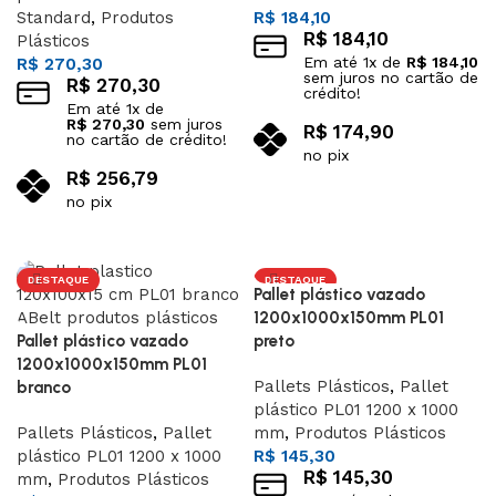
Standard
,
Produtos
R$
184,10
R$
184,10
Plásticos
Em até
1
x de
R$
184,10
R$
270,30
sem juros no cartão de
R$
270,30
crédito!
Em até
1
x de
R$
270,30
sem juros
R$
174,90
no cartão de crédito!
no pix
R$
256,79
Adicionar ao carrinho
no pix
Adicionar ao carrinho
DESTAQUE
DESTAQUE
Pallet plástico vazado
1200x1000x150mm PL01
Pallet plástico vazado
preto
1200x1000x150mm PL01
Pallets Plásticos
,
Pallet
branco
plástico PL01 1200 x 1000
Pallets Plásticos
,
Pallet
mm
,
Produtos Plásticos
plástico PL01 1200 x 1000
R$
145,30
R$
145,30
mm
,
Produtos Plásticos