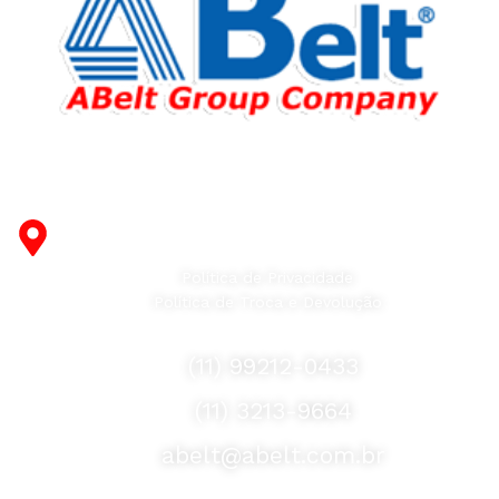
Fabricante de Produtos Plásticos com atendimento em
abrangência nacional!
R. Desembargador Olavo Ferreira Prado, 565 A -
Americanópolis - São Paulo - SP - 04427-000
Política de Privacidade
Política de Troca e Devolução
Fale Conosco
(11) 99212-0433
(11) 3213-9664
abelt@abelt.com.br
Selos de Segurança