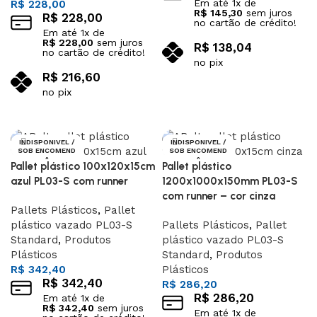
Em até
1
x de
R$
228,00
R$
145,30
sem juros
R$
228,00
no cartão de crédito!
Em até
1
x de
R$
228,00
sem juros
R$
138,04
no cartão de crédito!
no pix
R$
216,60
Adicionar ao carrinho
no pix
Adicionar ao carrinho
INDISPONIVEL /
INDISPONIVEL /
SOB ENCOMEND
SOB ENCOMEND
A
A
Pallet plástico 100x120x15cm
Pallet plástico
azul PL03-S com runner
1200x1000x150mm PL03-S
com runner – cor cinza
Pallets Plásticos
,
Pallet
plástico vazado PL03-S
Pallets Plásticos
,
Pallet
Standard
,
Produtos
plástico vazado PL03-S
Plásticos
Standard
,
Produtos
R$
342,40
Plásticos
R$
342,40
R$
286,20
R$
286,20
Em até
1
x de
R$
342,40
sem juros
Em até
1
x de