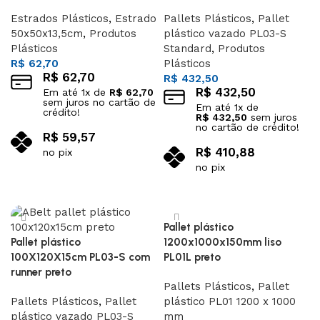
Estrados Plásticos
,
Estrado
Pallets Plásticos
,
Pallet
50x50x13,5cm
,
Produtos
plástico vazado PL03-S
Plásticos
Standard
,
Produtos
R$
62,70
Plásticos
R$
62,70
R$
432,50
R$
432,50
Em até
1
x de
R$
62,70
sem juros no cartão de
Em até
1
x de
crédito!
R$
432,50
sem juros
no cartão de crédito!
R$
59,57
R$
410,88
no pix
no pix
Adicionar ao carrinho
Adicionar ao carrinho
Pallet plástico
Pallet plástico
1200x1000x150mm liso
100X120X15cm PL03-S com
PL01L preto
runner preto
Pallets Plásticos
,
Pallet
Pallets Plásticos
,
Pallet
plástico PL01 1200 x 1000
plástico vazado PL03-S
mm