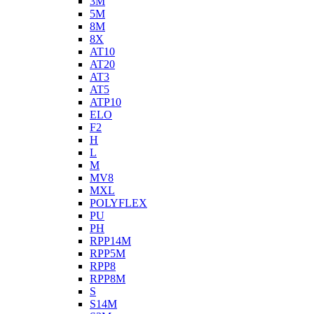
3M
5M
8M
8X
AT10
AT20
AT3
AT5
ATP10
ELO
F2
H
L
M
MV8
MXL
POLYFLEX
PU
PH
RPP14M
RPP5M
RPP8
RPP8M
S
S14M