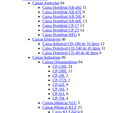
Caixas Agricolas
64
Caixa Hortifruti AB-46L
11
Caixa Hortifruti AB-47L
9
Caixa Hortifruti AB-50L
6
Caixa Hortifruti AB-60L
13
Caixa Hortifrúti CP-17
13
Caixa Hortifruti CP-23
14
Caixa Hortifruti HFG
6
Caixas Dobráveis
46
Caixa dobrável CD-180 de 35 litros
12
Caixa Dobrável CD-240 de 45 litros
31
Caixa Dobrável CD-40 de 40 litros
6
Caixas Industriais
96
Caixas Organizadoras
64
CP-130L
24
CP-180L
13
CP-20L
2
CP-372L
2
CP-42L
9
CP-56L
3
CP-61L
6
CP-70L
4
Caixas plásticas ALC
3
Caixas Plásticas KLT
25
Caixa KLT-6424
0