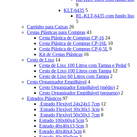
9
KLT-6435
5
RL-KLT-6435 com fundo liso
5
Carrinho para Caixas
26
Cestas Plásticas para Compras
43
Cesta Plástica de Compras CP-16
24
Cesta Plástica de Compras CP-16L
10
Cesta Plástica de Compras CP-6,5L
9
Kit de Cestas Plásticas
16
Cesto de Lixo
14
Cesta de Lixo 100 Litros com Tampa e Pedal
5
Cesto de Lixo 100 Litros com Tampa
12
Cesto de Lixo 60 Litros com Tampa
2
Cesto Organizador Empilhável
4
Cesto Organizador Empilhável (médio)
2
Cesto Organizador Empilhável (pequeno)
2
Estrados Plásticos
97
Estrado Flexível 24x24x1,7cm
12
Estrado Flexível 30x30x1,3cm
6
Estrado Flexível 50x50x1,7cm
8
Estrado 100x60x4,5cm
5
Estrado 40x40x13,5cm
3
Estrado 40x40x4,5cm
6
Estrado 40x40x9cm
3