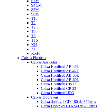
S3M
S4,5M
S5M
S8M
T10
T2
T2,5
T20
T5
TT5
XH
XL
XXH
Caixas Plásticas
Caixas Agricolas
Caixa Hortifruti AB-46L
Caixa Hortifruti AB-47L
Caixa Hortifruti AB-50L
Caixa Hortifruti AB-60L
Caixa Hortifrúti CP-17
Caixa Hortifruti CP-23
Caixa Hortifruti HFG
Caixas Dobráveis
Caixa dobrável CD-180 de 35 litros
Caixa Dobrável CD-240 de 45 litros