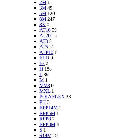
2M
1
3M
49
5M
120
8M
247
8X
0
AT10
59
AT20
15
AT3
3
AT5
31
ATP10
1
ELO
0
F2
2
H
188
L
86
M
1
MV8
0
MXL
1
POLYFLEX
23
PU
3
RPP14M
1
RPP5M
1
RPP8
2
RPP8M
4
S
1
S14M
15