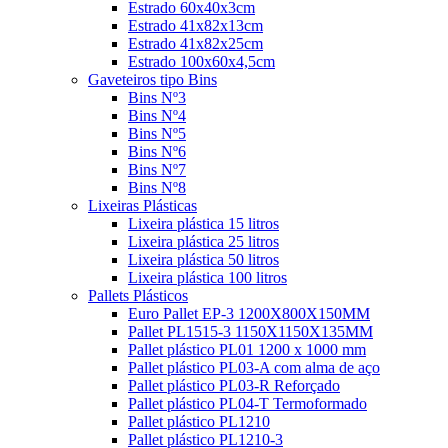
Estrado 60x40x3cm
Estrado 41x82x13cm
Estrado 41x82x25cm
Estrado 100x60x4,5cm
Gaveteiros tipo Bins
Bins Nº3
Bins Nº4
Bins Nº5
Bins Nº6
Bins Nº7
Bins Nº8
Lixeiras Plásticas
Lixeira plástica 15 litros
Lixeira plástica 25 litros
Lixeira plástica 50 litros
Lixeira plástica 100 litros
Pallets Plásticos
Euro Pallet EP-3 1200X800X150MM
Pallet PL1515-3 1150X1150X135MM
Pallet plástico PL01 1200 x 1000 mm
Pallet plástico PL03-A com alma de aço
Pallet plástico PL03-R Reforçado
Pallet plástico PL04-T Termoformado
Pallet plástico PL1210
Pallet plástico PL1210-3