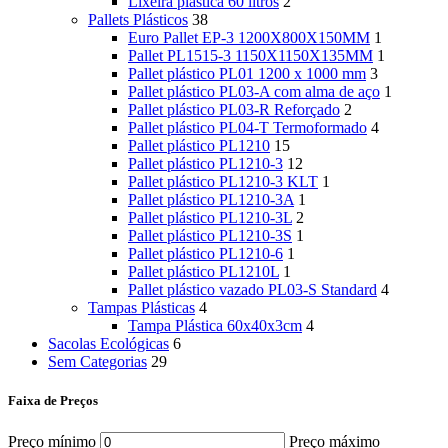
Lixeira plástica 60 litros
2
Pallets Plásticos
38
Euro Pallet EP-3 1200X800X150MM
1
Pallet PL1515-3 1150X1150X135MM
1
Pallet plástico PL01 1200 x 1000 mm
3
Pallet plástico PL03-A com alma de aço
1
Pallet plástico PL03-R Reforçado
2
Pallet plástico PL04-T Termoformado
4
Pallet plástico PL1210
15
Pallet plástico PL1210-3
12
Pallet plástico PL1210-3 KLT
1
Pallet plástico PL1210-3A
1
Pallet plástico PL1210-3L
2
Pallet plástico PL1210-3S
1
Pallet plástico PL1210-6
1
Pallet plástico PL1210L
1
Pallet plástico vazado PL03-S Standard
4
Tampas Plásticas
4
Tampa Plástica 60x40x3cm
4
Sacolas Ecológicas
6
Sem Categorias
29
Faixa de Preços
Preço mínimo
Preço máximo