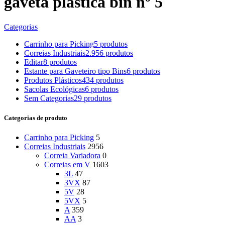
gaveta plástica bin nº 5
Categorias
Carrinho para Picking
5 produtos
Correias Industriais
2.956 produtos
Editar
8 produtos
Estante para Gaveteiro tipo Bins
6 produtos
Produtos Plásticos
434 produtos
Sacolas Ecológicas
6 produtos
Sem Categorias
29 produtos
Categorias de produto
Carrinho para Picking
5
Correias Industriais
2956
Correia Variadora
0
Correias em V
1603
3L
47
3VX
87
5V
28
5VX
5
A
359
AA
3