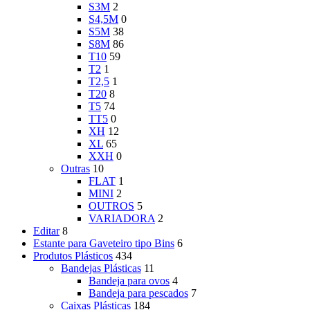
S3M
2
S4,5M
0
S5M
38
S8M
86
T10
59
T2
1
T2,5
1
T20
8
T5
74
TT5
0
XH
12
XL
65
XXH
0
Outras
10
FLAT
1
MINI
2
OUTROS
5
VARIADORA
2
Editar
8
Estante para Gaveteiro tipo Bins
6
Produtos Plásticos
434
Bandejas Plásticas
11
Bandeja para ovos
4
Bandeja para pescados
7
Caixas Plásticas
184