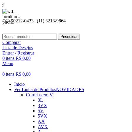
Seja bem 
(11) 99212-0433 | (11) 3213-9664
Pesquisar
Comparar
Lista de Desejos
Entrar / Registrar
0
itens
R$
0,00
Menu
0
itens
R$
0,00
Inicio
Ver Linha de Produtos
NOVIDADES
Correias em V
3L
3VX
5V
5VX
AA
AVX
A