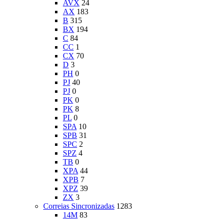
AVX
24
AX
183
B
315
BX
194
C
84
CC
1
CX
70
D
3
PH
0
PJ
40
PJ
0
PK
0
PK
8
PL
0
SPA
10
SPB
31
SPC
2
SPZ
4
TB
0
XPA
44
XPB
7
XPZ
39
ZX
3
Correias Sincronizadas
1283
14M
83