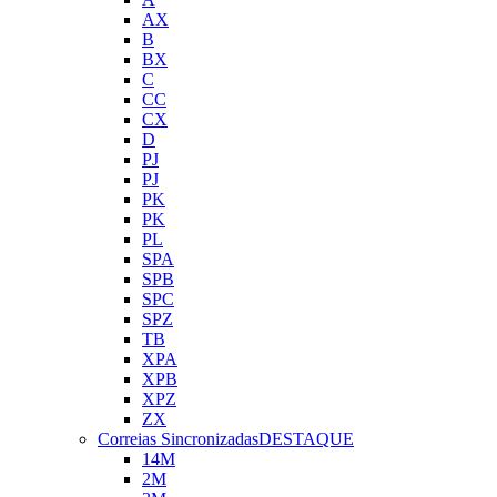
AX
B
BX
C
CC
CX
D
PJ
PJ
PK
PK
PL
SPA
SPB
SPC
SPZ
TB
XPA
XPB
XPZ
ZX
Correias Sincronizadas
DESTAQUE
14M
2M