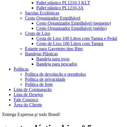
Pallet plástico PL1210-3 KLT
Pallet plástico PL1210-3A
Sacolas Ecológicas
Cesto Organizador Empilhável
Cesto Organizador Empilhável (pequeno)
Cesto Organizador Empilhável (médio)
Cesto de Lixo
Cesta de Lixo 100 Litros com Tampa e Pedal
Cesto de Lixo 100 Litros com Tampa
Estante para Gaveteiro tipo Bins
Bandejas Plásticas
Bandeja para ovos
Bandeja para pescados
Políticas
Política de devolução e reembolso
Política de privacidade
Política de frete
Lista de Comparação
Lista de Desejos
Fale Conosco
Área do Cliente
Entrega Expressa p/ todo Brasil!