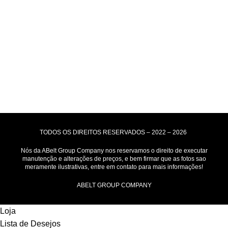
Formas de Envio
Motoboy, Utilitário ou Caminhão!
(Lalamove, Correios ou 400+ Transportadoras)
Entrega para todo Brasil!
Formas de Pagamento
TODOS OS DIREITOS RESERVADOS – 2022 – 2026
Nós da ABelt Group Company nos reservamos o direito de executar
manutenção e alterações de preços, e bem firmar que as fotos sao
meramente ilustrativas, entre em contato para mais informações!
ABELT GROUP COMPANY
Loja
Lista de Desejos