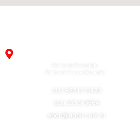
Fabricante de Produtos Plásticos com atendimento em
abrangência nacional!
R. Desembargador Olavo Ferreira Prado, 565 A -
Americanópolis - São Paulo - SP - 04427-000
Política de Privacidade
Política de Troca e Devolução
Fale Conosco
(11) 99212-0433
(11) 3213-9664
abelt@abelt.com.br
Selos de Segurança