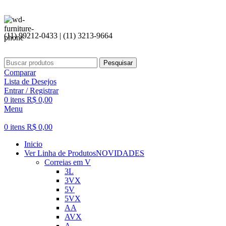
(11) 99212-0433 | (11) 3213-9664
Pesquisar
Comparar
Lista de Desejos
Entrar / Registrar
0
itens
R$
0,00
Menu
0
itens
R$
0,00
Inicio
Ver Linha de Produtos
NOVIDADES
Correias em V
3L
3VX
5V
5VX
AA
AVX
A