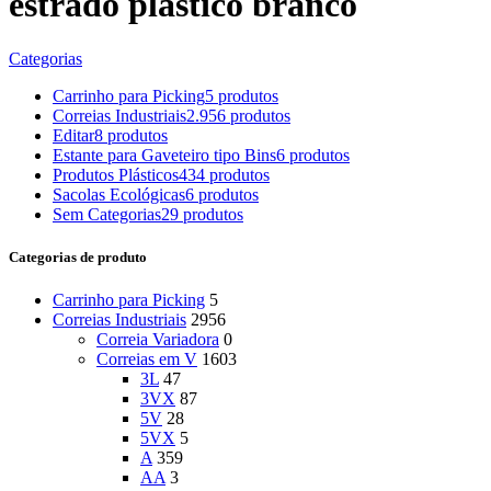
estrado plastico branco
Categorias
Carrinho para Picking
5 produtos
Correias Industriais
2.956 produtos
Editar
8 produtos
Estante para Gaveteiro tipo Bins
6 produtos
Produtos Plásticos
434 produtos
Sacolas Ecológicas
6 produtos
Sem Categorias
29 produtos
Categorias de produto
Carrinho para Picking
5
Correias Industriais
2956
Correia Variadora
0
Correias em V
1603
3L
47
3VX
87
5V
28
5VX
5
A
359
AA
3