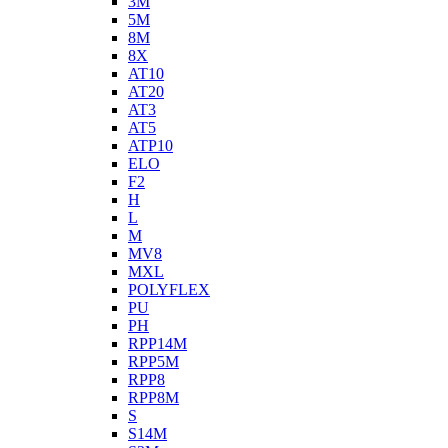
3M
5M
8M
8X
AT10
AT20
AT3
AT5
ATP10
ELO
F2
H
L
M
MV8
MXL
POLYFLEX
PU
PH
RPP14M
RPP5M
RPP8
RPP8M
S
S14M