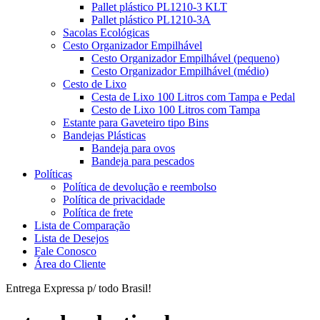
Pallet plástico PL1210-3 KLT
Pallet plástico PL1210-3A
Sacolas Ecológicas
Cesto Organizador Empilhável
Cesto Organizador Empilhável (pequeno)
Cesto Organizador Empilhável (médio)
Cesto de Lixo
Cesta de Lixo 100 Litros com Tampa e Pedal
Cesto de Lixo 100 Litros com Tampa
Estante para Gaveteiro tipo Bins
Bandejas Plásticas
Bandeja para ovos
Bandeja para pescados
Políticas
Política de devolução e reembolso
Política de privacidade
Política de frete
Lista de Comparação
Lista de Desejos
Fale Conosco
Área do Cliente
Entrega Expressa p/ todo Brasil!