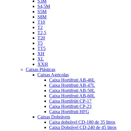
S3M
S4,5M
S5M
S8M
T10
T2
T2,5
T20
T5
TT5
XH
XL
XXH
Caixas Plásticas
Caixas Agricolas
Caixa Hortifruti AB-46L
Caixa Hortifruti AB-47L
Caixa Hortifruti AB-50L
Caixa Hortifruti AB-60L
Caixa Hortifrúti CP-17
Caixa Hortifruti CP-23
Caixa Hortifruti HFG
Caixas Dobráveis
Caixa dobrável CD-180 de 35 litros
Caixa Dobrável CD-240 de 45 litros