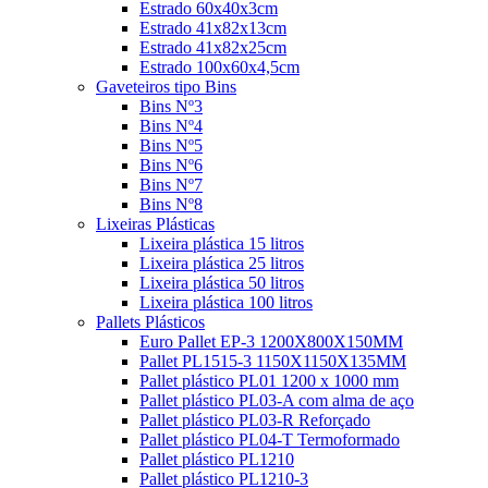
Estrado 60x40x3cm
Estrado 41x82x13cm
Estrado 41x82x25cm
Estrado 100x60x4,5cm
Gaveteiros tipo Bins
Bins Nº3
Bins Nº4
Bins Nº5
Bins Nº6
Bins Nº7
Bins Nº8
Lixeiras Plásticas
Lixeira plástica 15 litros
Lixeira plástica 25 litros
Lixeira plástica 50 litros
Lixeira plástica 100 litros
Pallets Plásticos
Euro Pallet EP-3 1200X800X150MM
Pallet PL1515-3 1150X1150X135MM
Pallet plástico PL01 1200 x 1000 mm
Pallet plástico PL03-A com alma de aço
Pallet plástico PL03-R Reforçado
Pallet plástico PL04-T Termoformado
Pallet plástico PL1210
Pallet plástico PL1210-3