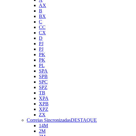
AX
B
BX
C
CC
CX
D
PJ
PJ
PK
PK
PL
SPA
SPB
SPC
SPZ
TB
XPA
XPB
XPZ
ZX
Correias Sincronizadas
DESTAQUE
14M
2M