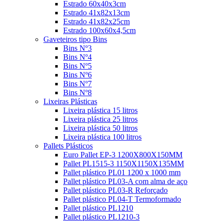
Estrado 60x40x3cm
Estrado 41x82x13cm
Estrado 41x82x25cm
Estrado 100x60x4,5cm
Gaveteiros tipo Bins
Bins Nº3
Bins Nº4
Bins Nº5
Bins Nº6
Bins Nº7
Bins Nº8
Lixeiras Plásticas
Lixeira plástica 15 litros
Lixeira plástica 25 litros
Lixeira plástica 50 litros
Lixeira plástica 100 litros
Pallets Plásticos
Euro Pallet EP-3 1200X800X150MM
Pallet PL1515-3 1150X1150X135MM
Pallet plástico PL01 1200 x 1000 mm
Pallet plástico PL03-A com alma de aço
Pallet plástico PL03-R Reforçado
Pallet plástico PL04-T Termoformado
Pallet plástico PL1210
Pallet plástico PL1210-3