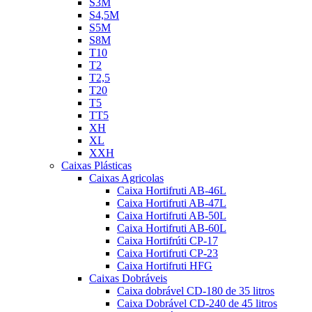
S3M
S4,5M
S5M
S8M
T10
T2
T2,5
T20
T5
TT5
XH
XL
XXH
Caixas Plásticas
Caixas Agricolas
Caixa Hortifruti AB-46L
Caixa Hortifruti AB-47L
Caixa Hortifruti AB-50L
Caixa Hortifruti AB-60L
Caixa Hortifrúti CP-17
Caixa Hortifruti CP-23
Caixa Hortifruti HFG
Caixas Dobráveis
Caixa dobrável CD-180 de 35 litros
Caixa Dobrável CD-240 de 45 litros