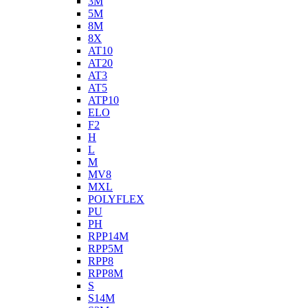
3M
5M
8M
8X
AT10
AT20
AT3
AT5
ATP10
ELO
F2
H
L
M
MV8
MXL
POLYFLEX
PU
PH
RPP14M
RPP5M
RPP8
RPP8M
S
S14M