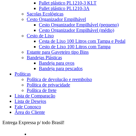
Pallet plástico PL1210-3 KLT
Pallet plástico PL1210-3A
Sacolas Ecológicas
Cesto Organizador Empilhável
Cesto Organizador Empilhável (pequeno)
Cesto Organizador Empilhável (médio)
Cesto de Lixo
Cesta de Lixo 100 Litros com Tampa e Pedal
Cesto de Lixo 100 Litros com Tampa
Estante para Gaveteiro tipo Bins
Bandejas Plásticas
Bandeja para ovos
Bandeja para pescados
Políticas
Política de devolução e reembolso
Política de privacidade
Política de frete
Lista de Comparação
Lista de Desejos
Fale Conosco
Área do Cliente
Entrega Expressa p/ todo Brasil!