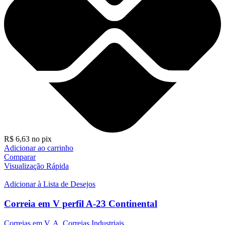
R$
6,63
no pix
Adicionar ao carrinho
Comparar
Visualização Rápida
Adicionar à Lista de Desejos
Correia em V perfil A-23 Continental
Correias em V
,
A
,
Correias Industriais