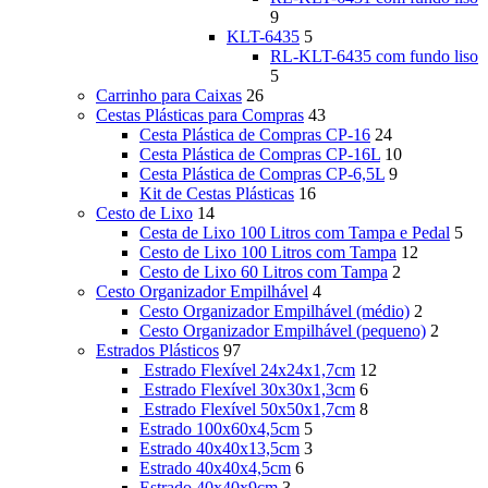
9
KLT-6435
5
RL-KLT-6435 com fundo liso
5
Carrinho para Caixas
26
Cestas Plásticas para Compras
43
Cesta Plástica de Compras CP-16
24
Cesta Plástica de Compras CP-16L
10
Cesta Plástica de Compras CP-6,5L
9
Kit de Cestas Plásticas
16
Cesto de Lixo
14
Cesta de Lixo 100 Litros com Tampa e Pedal
5
Cesto de Lixo 100 Litros com Tampa
12
Cesto de Lixo 60 Litros com Tampa
2
Cesto Organizador Empilhável
4
Cesto Organizador Empilhável (médio)
2
Cesto Organizador Empilhável (pequeno)
2
Estrados Plásticos
97
Estrado Flexível 24x24x1,7cm
12
Estrado Flexível 30x30x1,3cm
6
Estrado Flexível 50x50x1,7cm
8
Estrado 100x60x4,5cm
5
Estrado 40x40x13,5cm
3
Estrado 40x40x4,5cm
6
Estrado 40x40x9cm
3