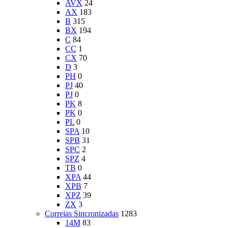
AVX
24
AX
183
B
315
BX
194
C
84
CC
1
CX
70
D
3
PH
0
PJ
40
PJ
0
PK
8
PK
0
PL
0
SPA
10
SPB
31
SPC
2
SPZ
4
TB
0
XPA
44
XPB
7
XPZ
39
ZX
3
Correias Sincronizadas
1283
14M
83