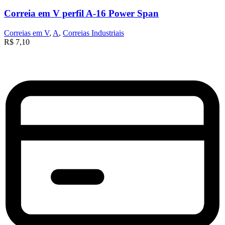
Correia em V perfil A-16 Power Span
Correias em V
,
A
,
Correias Industriais
R$
7,10