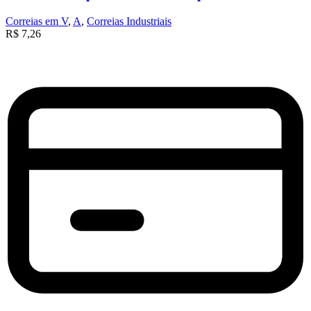
Correias em V
,
A
,
Correias Industriais
R$
7,26