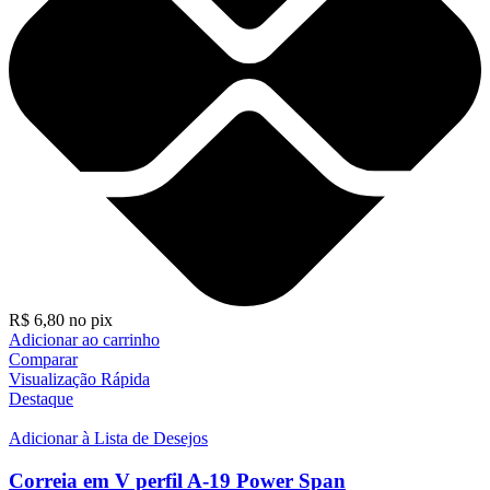
R$
6,80
no pix
Adicionar ao carrinho
Comparar
Visualização Rápida
Destaque
Adicionar à Lista de Desejos
Correia em V perfil A-19 Power Span