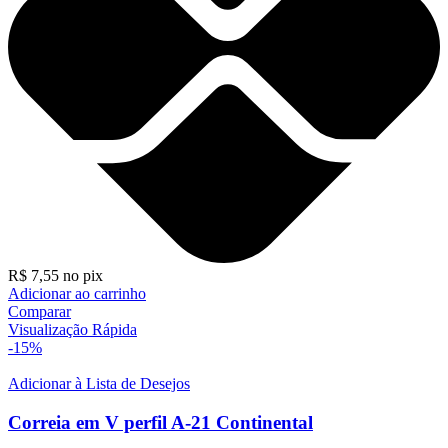
R$
7,55
no pix
Adicionar ao carrinho
Comparar
Visualização Rápida
-15%
Adicionar à Lista de Desejos
Correia em V perfil A-21 Continental