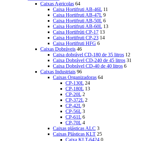
Caixas Agricolas
64
Caixa Hortifruti AB-46L
11
Caixa Hortifruti AB-47L
9
Caixa Hortifruti AB-50L
6
Caixa Hortifruti AB-60L
13
Caixa Hortifrúti CP-17
13
Caixa Hortifruti CP-23
14
Caixa Hortifruti HFG
6
Caixas Dobráveis
46
Caixa dobrável CD-180 de 35 litros
12
Caixa Dobrável CD-240 de 45 litros
31
Caixa Dobrável CD-40 de 40 litros
6
Caixas Industriais
96
Caixas Organizadoras
64
CP-130L
24
CP-180L
13
CP-20L
2
CP-372L
2
CP-42L
9
CP-56L
3
CP-61L
6
CP-70L
4
Caixas plásticas ALC
3
Caixas Plásticas KLT
25
Caixa KLT-6424
0