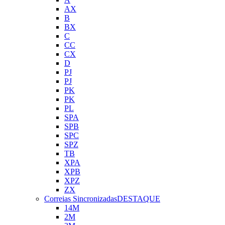
AX
B
BX
C
CC
CX
D
PJ
PJ
PK
PK
PL
SPA
SPB
SPC
SPZ
TB
XPA
XPB
XPZ
ZX
Correias Sincronizadas
DESTAQUE
14M
2M