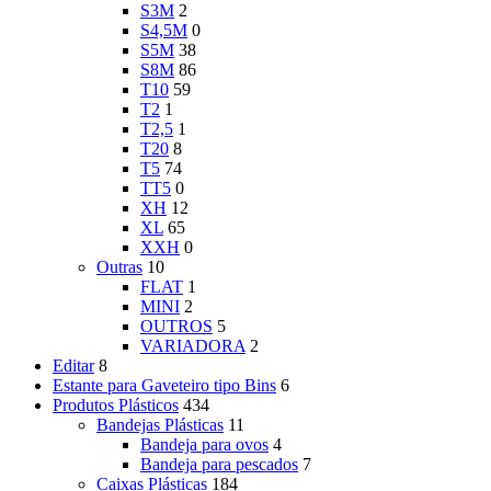
S3M
2
S4,5M
0
S5M
38
S8M
86
T10
59
T2
1
T2,5
1
T20
8
T5
74
TT5
0
XH
12
XL
65
XXH
0
Outras
10
FLAT
1
MINI
2
OUTROS
5
VARIADORA
2
Editar
8
Estante para Gaveteiro tipo Bins
6
Produtos Plásticos
434
Bandejas Plásticas
11
Bandeja para ovos
4
Bandeja para pescados
7
Caixas Plásticas
184