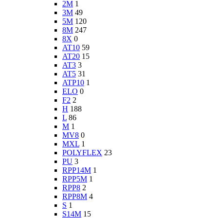
2M
1
3M
49
5M
120
8M
247
8X
0
AT10
59
AT20
15
AT3
3
AT5
31
ATP10
1
ELO
0
F2
2
H
188
L
86
M
1
MV8
0
MXL
1
POLYFLEX
23
PU
3
RPP14M
1
RPP5M
1
RPP8
2
RPP8M
4
S
1
S14M
15