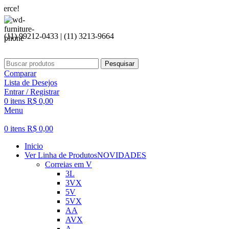
Seja b
(11) 99212-0433 | (11) 3213-9664
Pesquisar
Comparar
Lista de Desejos
Entrar / Registrar
0
itens
R$
0,00
Menu
0
itens
R$
0,00
Inicio
Ver Linha de Produtos
NOVIDADES
Correias em V
3L
3VX
5V
5VX
AA
AVX
A