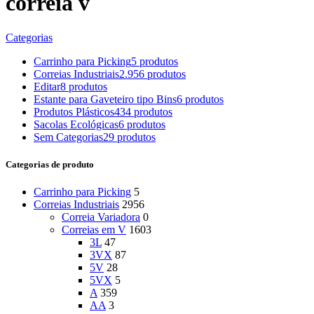
correia v
Categorias
Carrinho para Picking
5 produtos
Correias Industriais
2.956 produtos
Editar
8 produtos
Estante para Gaveteiro tipo Bins
6 produtos
Produtos Plásticos
434 produtos
Sacolas Ecológicas
6 produtos
Sem Categorias
29 produtos
Categorias de produto
Carrinho para Picking
5
Correias Industriais
2956
Correia Variadora
0
Correias em V
1603
3L
47
3VX
87
5V
28
5VX
5
A
359
AA
3