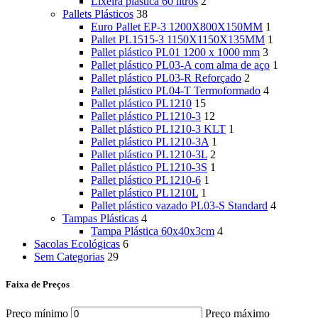
Lixeira plástica 60 litros
2
Pallets Plásticos
38
Euro Pallet EP-3 1200X800X150MM
1
Pallet PL1515-3 1150X1150X135MM
1
Pallet plástico PL01 1200 x 1000 mm
3
Pallet plástico PL03-A com alma de aço
1
Pallet plástico PL03-R Reforçado
2
Pallet plástico PL04-T Termoformado
4
Pallet plástico PL1210
15
Pallet plástico PL1210-3
12
Pallet plástico PL1210-3 KLT
1
Pallet plástico PL1210-3A
1
Pallet plástico PL1210-3L
2
Pallet plástico PL1210-3S
1
Pallet plástico PL1210-6
1
Pallet plástico PL1210L
1
Pallet plástico vazado PL03-S Standard
4
Tampas Plásticas
4
Tampa Plástica 60x40x3cm
4
Sacolas Ecológicas
6
Sem Categorias
29
Faixa de Preços
Preço mínimo
Preço máximo