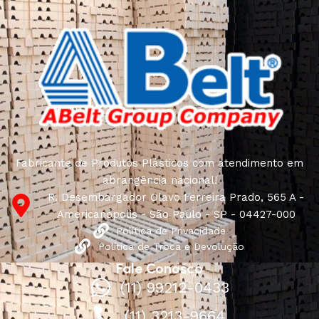
Fabricante de Produtos Plásticos com atendimento em
abrangência nacional!
R. Desembargador Olavo Ferreira Prado, 565 A -
Americanópolis - São Paulo - SP - 04427-000
Política de Privacidade
Política de Troca e Devolução
Fale Conosco
(11) 99212-0433
(11) 3213-9664