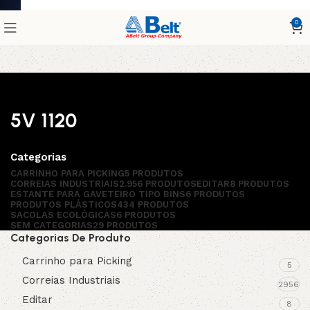
0
5V 1120
Categorias
CARRINHO PARA PICKING
5 PRODUTOS
CORREIAS INDUSTRIAIS
2.956 PRODUTOS
EDITAR
8 PRODUTOS
ESTANTE PARA GAVETEIRO TIPO BINS
6 PRODUTOS
PRODUTOS PLÁSTICOS
434 PRODUTOS
SACOLAS ECOLÓGICAS
6 PRODUTOS
SEM CATEGORIAS
29 PRODUTOS
Categorias De Produto
Carrinho para Picking
5
Correias Industriais
2956
Editar
8