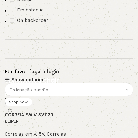
Em estoque
On backorder
Por favor
faça o login
Upholstered chair
Show column
Discount 10%
Shop Now
CORREIA EM V 5V1120
KEIPER
Correias em V
,
5V
,
Correias