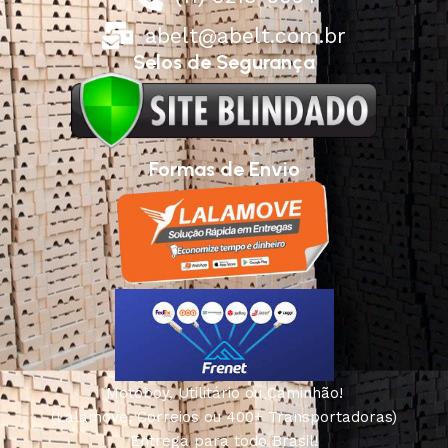
abelt@abelt.com.br
Selos de Segurança
Formas de Envio
Motoboy, Utilitário ou Caminhão!
(Lalamove, Correios ou 400+ Transportadoras)
Entrega para todo Brasil!