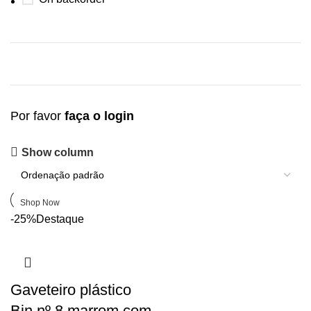
Por favor
faça o login
Upholstered chair
Show column
Discount 10%
Shop Now
-25%
Destaque
Gaveteiro plástico
Bin nº 8 marrom com