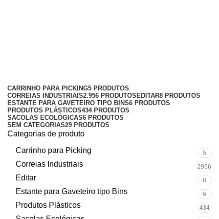
organizadora plástica nº8
marrom caixa
Categorias
CARRINHO PARA PICKING
5 PRODUTOS
CORREIAS INDUSTRIAIS
2.956 PRODUTOS
EDITAR
8 PRODUTOS
ESTANTE PARA GAVETEIRO TIPO BINS
6 PRODUTOS
PRODUTOS PLÁSTICOS
434 PRODUTOS
SACOLAS ECOLÓGICAS
6 PRODUTOS
SEM CATEGORIAS
29 PRODUTOS
Categorias de produto
Carrinho para Picking
5
Correias Industriais
2956
Editar
8
Estante para Gaveteiro tipo Bins
6
Produtos Plásticos
434
Sacolas Ecológicas