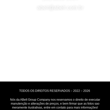
abelt@abelt.com.br
Selos de Segurança
Formas de Envio
Motoboy, Utilitário ou Caminhão!
(Lalamove, Correios ou 400+ Transportadoras)
Entrega para todo Brasil!
Formas de Pagamento
TODOS OS DIREITOS RESERVADOS – 2022 – 2026
Nós da ABelt Group Company nos reservamos o direito de executar
manutenção e alterações de preços, e bem firmar que as fotos sao
meramente ilustrativas, entre em contato para mais informações!