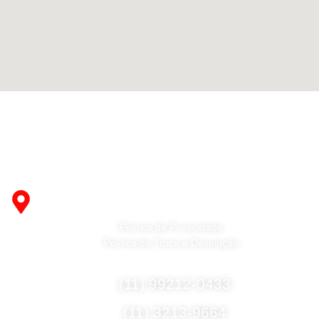
Fabricante de Produtos Plásticos com atendimento em
abrangência nacional!
R. Desembargador Olavo Ferreira Prado, 565 A -
Americanópolis - São Paulo - SP - 04427-000
Política de Privacidade
Política de Troca e Devolução
Fale Conosco
(11) 99212-0433
(11) 3213-9664