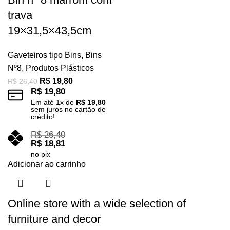
trava
19×31,5×43,5cm
Gaveteiros tipo Bins
,
Bins
Nº8
,
Produtos Plásticos
R$
19,80
R$
26,40
R$
19,80
Em até
1
x de
R$
19,80
sem juros no cartão de
crédito!
R$
26,40
R$
18,81
no pix
Adicionar ao carrinho
Online store with a wide selection of
furniture and decor