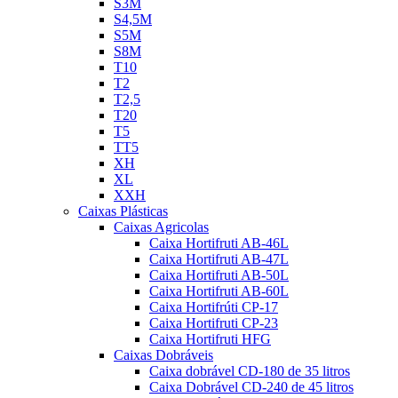
S3M
S4,5M
S5M
S8M
T10
T2
T2,5
T20
T5
TT5
XH
XL
XXH
Caixas Plásticas
Caixas Agricolas
Caixa Hortifruti AB-46L
Caixa Hortifruti AB-47L
Caixa Hortifruti AB-50L
Caixa Hortifruti AB-60L
Caixa Hortifrúti CP-17
Caixa Hortifruti CP-23
Caixa Hortifruti HFG
Caixas Dobráveis
Caixa dobrável CD-180 de 35 litros
Caixa Dobrável CD-240 de 45 litros