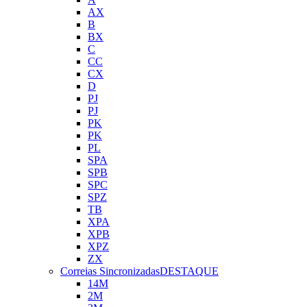
AX
B
BX
C
CC
CX
D
PJ
PJ
PK
PK
PL
SPA
SPB
SPC
SPZ
TB
XPA
XPB
XPZ
ZX
Correias Sincronizadas
DESTAQUE
14M
2M