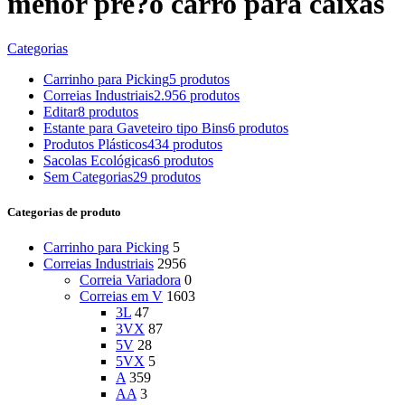
menor pre?o carro para caixas
Categorias
Carrinho para Picking
5 produtos
Correias Industriais
2.956 produtos
Editar
8 produtos
Estante para Gaveteiro tipo Bins
6 produtos
Produtos Plásticos
434 produtos
Sacolas Ecológicas
6 produtos
Sem Categorias
29 produtos
Categorias de produto
Carrinho para Picking
5
Correias Industriais
2956
Correia Variadora
0
Correias em V
1603
3L
47
3VX
87
5V
28
5VX
5
A
359
AA
3