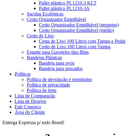
Pallet plástico PL1210-3 KLT
Pallet plástico PL1210-3A
Sacolas Ecológicas
Cesto Organizador Empilhável
Cesto Organizador Empilhável (pequeno)
Cesto Organizador Empilhável (médio)
Cesto de Lixo
Cesta de Lixo 100 Litros com Tampa e Pedal
Cesto de Lixo 100 Litros com Tampa
Estante para Gaveteiro tipo Bins
Bandejas Plásticas
Bandeja para ovos
Bandeja para pescados
Políticas
Política de devolução e reembolso
Política de privacidade
Política de frete
Lista de Comparação
Lista de Desejos
Fale Conosco
Área do Cliente
Entrega Expressa p/ todo Brasil!