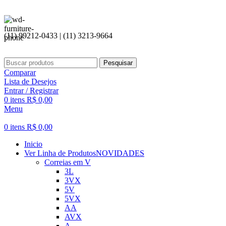
(11) 99212-0433 | (11) 3213-9664
Pesquisar
Comparar
Lista de Desejos
Entrar / Registrar
0
itens
R$
0,00
Menu
0
itens
R$
0,00
Inicio
Ver Linha de Produtos
NOVIDADES
Correias em V
3L
3VX
5V
5VX
AA
AVX
A