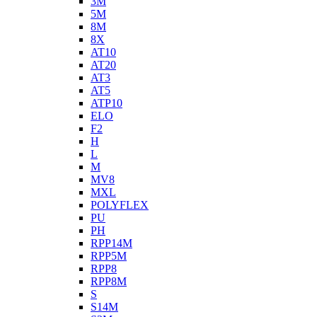
3M
5M
8M
8X
AT10
AT20
AT3
AT5
ATP10
ELO
F2
H
L
M
MV8
MXL
POLYFLEX
PU
PH
RPP14M
RPP5M
RPP8
RPP8M
S
S14M