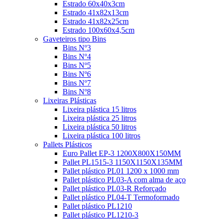
Estrado 60x40x3cm
Estrado 41x82x13cm
Estrado 41x82x25cm
Estrado 100x60x4,5cm
Gaveteiros tipo Bins
Bins Nº3
Bins Nº4
Bins Nº5
Bins Nº6
Bins Nº7
Bins Nº8
Lixeiras Plásticas
Lixeira plástica 15 litros
Lixeira plástica 25 litros
Lixeira plástica 50 litros
Lixeira plástica 100 litros
Pallets Plásticos
Euro Pallet EP-3 1200X800X150MM
Pallet PL1515-3 1150X1150X135MM
Pallet plástico PL01 1200 x 1000 mm
Pallet plástico PL03-A com alma de aço
Pallet plástico PL03-R Reforçado
Pallet plástico PL04-T Termoformado
Pallet plástico PL1210
Pallet plástico PL1210-3