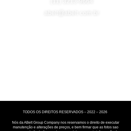
(11) 3213-9664
abelt@abelt.com.br
Selos de Segurança
Formas de Envio
Motoboy, Utilitário ou Caminhão!
(Lalamove, Correios ou 400+ Transportadoras)
Entrega para todo Brasil!
Formas de Pagamento
TODOS OS DIREITOS RESERVADOS – 2022 – 2026
Nós da ABelt Group Company nos reservamos o direito de executar
manutenção e alterações de preços, e bem firmar que as fotos sao