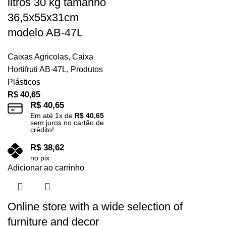
litros 30 kg tamanho
36,5x55x31cm
modelo AB-47L
Caixas Agricolas
,
Caixa
Hortifruti AB-47L
,
Produtos
Plásticos
R$
40,65
R$
40,65
Em até
1
x de
R$
40,65
sem juros no cartão de
crédito!
R$
38,62
no pix
Adicionar ao carrinho
Online store with a wide selection of
furniture and decor