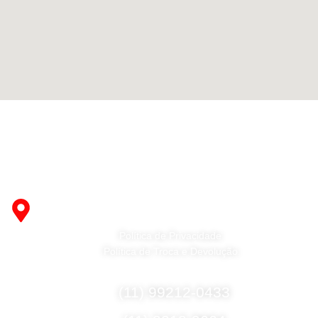
Fabricante de Produtos Plásticos com atendimento em
abrangência nacional!
R. Desembargador Olavo Ferreira Prado, 565 A -
Americanópolis - São Paulo - SP - 04427-000
Política de Privacidade
Política de Troca e Devolução
Fale Conosco
(11) 99212-0433