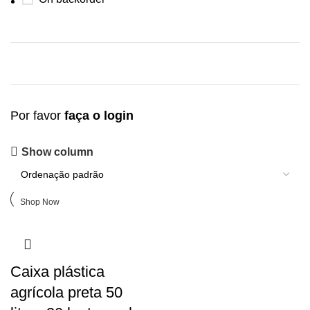
Por favor
faça o login
Upholstered chair
Show column
Discount 10%
Shop Now
Caixa plástica
agrícola preta 50