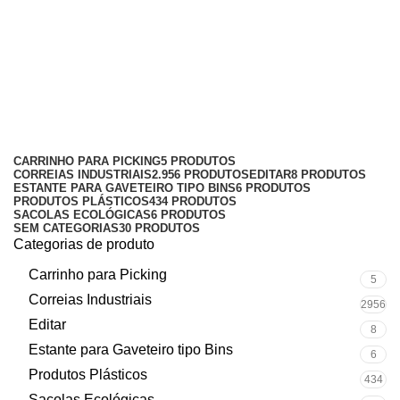
fabrica de carrinhos para caixas
plasticas
Categorias
CARRINHO PARA PICKING
5 PRODUTOS
CORREIAS INDUSTRIAIS
2.956 PRODUTOS
EDITAR
8 PRODUTOS
ESTANTE PARA GAVETEIRO TIPO BINS
6 PRODUTOS
PRODUTOS PLÁSTICOS
434 PRODUTOS
SACOLAS ECOLÓGICAS
6 PRODUTOS
SEM CATEGORIAS
30 PRODUTOS
Categorias de produto
Carrinho para Picking
5
Correias Industriais
2956
Editar
8
Estante para Gaveteiro tipo Bins
6
Produtos Plásticos
434
Sacolas Ecológicas