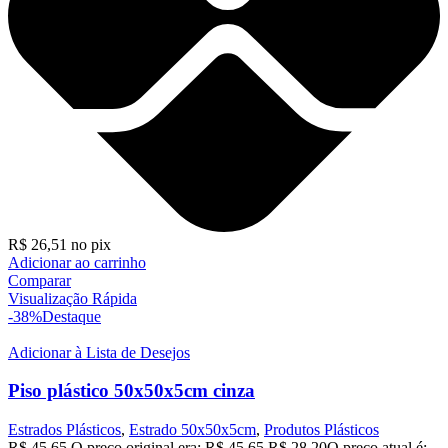
R$
26,51
no pix
Adicionar ao carrinho
Comparar
Visualização Rápida
-38%
Destaque
Adicionar à Lista de Desejos
Piso plástico 50x50x5cm cinza
Estrados Plásticos
,
Estrado 50x50x5cm
,
Produtos Plásticos
R$
45,65
O preço original era: R$ 45,65.
R$
28,20
O preço atual é: