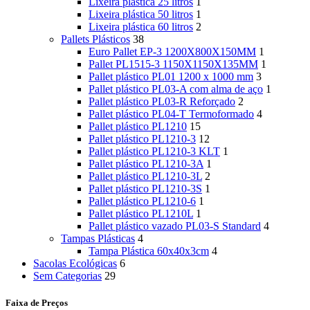
Lixeira plástica 25 litros
1
Lixeira plástica 50 litros
1
Lixeira plástica 60 litros
2
Pallets Plásticos
38
Euro Pallet EP-3 1200X800X150MM
1
Pallet PL1515-3 1150X1150X135MM
1
Pallet plástico PL01 1200 x 1000 mm
3
Pallet plástico PL03-A com alma de aço
1
Pallet plástico PL03-R Reforçado
2
Pallet plástico PL04-T Termoformado
4
Pallet plástico PL1210
15
Pallet plástico PL1210-3
12
Pallet plástico PL1210-3 KLT
1
Pallet plástico PL1210-3A
1
Pallet plástico PL1210-3L
2
Pallet plástico PL1210-3S
1
Pallet plástico PL1210-6
1
Pallet plástico PL1210L
1
Pallet plástico vazado PL03-S Standard
4
Tampas Plásticas
4
Tampa Plástica 60x40x3cm
4
Sacolas Ecológicas
6
Sem Categorias
29
Faixa de Preços