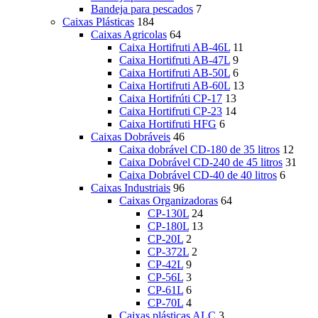
Bandeja para pescados
7
Caixas Plásticas
184
Caixas Agricolas
64
Caixa Hortifruti AB-46L
11
Caixa Hortifruti AB-47L
9
Caixa Hortifruti AB-50L
6
Caixa Hortifruti AB-60L
13
Caixa Hortifrúti CP-17
13
Caixa Hortifruti CP-23
14
Caixa Hortifruti HFG
6
Caixas Dobráveis
46
Caixa dobrável CD-180 de 35 litros
12
Caixa Dobrável CD-240 de 45 litros
31
Caixa Dobrável CD-40 de 40 litros
6
Caixas Industriais
96
Caixas Organizadoras
64
CP-130L
24
CP-180L
13
CP-20L
2
CP-372L
2
CP-42L
9
CP-56L
3
CP-61L
6
CP-70L
4
Caixas plásticas ALC
3