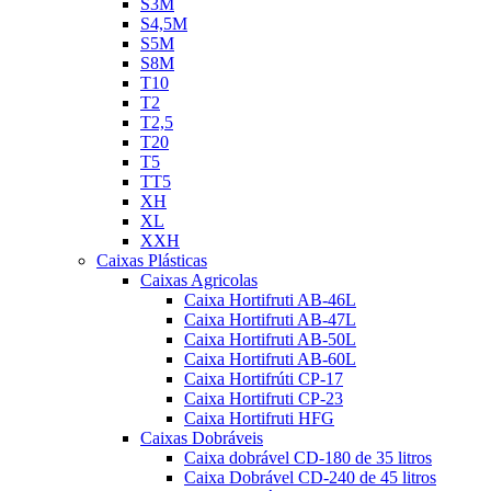
S3M
S4,5M
S5M
S8M
T10
T2
T2,5
T20
T5
TT5
XH
XL
XXH
Caixas Plásticas
Caixas Agricolas
Caixa Hortifruti AB-46L
Caixa Hortifruti AB-47L
Caixa Hortifruti AB-50L
Caixa Hortifruti AB-60L
Caixa Hortifrúti CP-17
Caixa Hortifruti CP-23
Caixa Hortifruti HFG
Caixas Dobráveis
Caixa dobrável CD-180 de 35 litros
Caixa Dobrável CD-240 de 45 litros