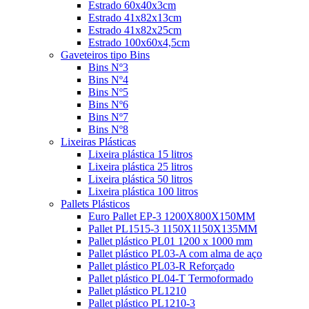
Estrado 60x40x3cm
Estrado 41x82x13cm
Estrado 41x82x25cm
Estrado 100x60x4,5cm
Gaveteiros tipo Bins
Bins Nº3
Bins Nº4
Bins Nº5
Bins Nº6
Bins Nº7
Bins Nº8
Lixeiras Plásticas
Lixeira plástica 15 litros
Lixeira plástica 25 litros
Lixeira plástica 50 litros
Lixeira plástica 100 litros
Pallets Plásticos
Euro Pallet EP-3 1200X800X150MM
Pallet PL1515-3 1150X1150X135MM
Pallet plástico PL01 1200 x 1000 mm
Pallet plástico PL03-A com alma de aço
Pallet plástico PL03-R Reforçado
Pallet plástico PL04-T Termoformado
Pallet plástico PL1210
Pallet plástico PL1210-3