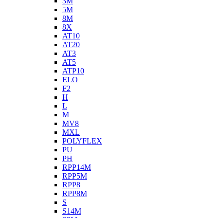
3M
5M
8M
8X
AT10
AT20
AT3
AT5
ATP10
ELO
F2
H
L
M
MV8
MXL
POLYFLEX
PU
PH
RPP14M
RPP5M
RPP8
RPP8M
S
S14M