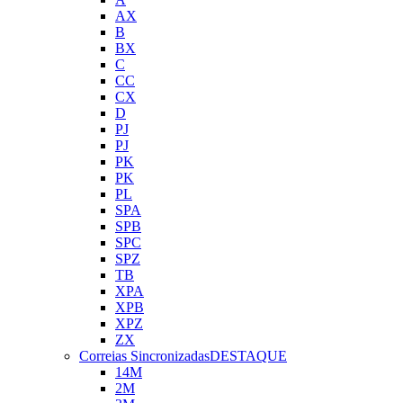
AX
B
BX
C
CC
CX
D
PJ
PJ
PK
PK
PL
SPA
SPB
SPC
SPZ
TB
XPA
XPB
XPZ
ZX
Correias Sincronizadas
DESTAQUE
14M
2M