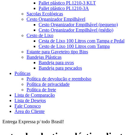
Pallet plástico PL1210-3 KLT
Pallet plástico PL1210-3A
Sacolas Ecológicas
Cesto Organizador Empilhável
Cesto Organizador Empilhável (pequeno)
Cesto Organizador Empilhável (médio)
Cesto de Lixo
Cesta de Lixo 100 Litros com Tampa e Pedal
Cesto de Lixo 100 Litros com Tampa
Estante para Gaveteiro tipo Bins
Bandejas Plásticas
Bandeja para ovos
Bandeja para pescados
Políticas
Política de devolução e reembolso
Política de privacidade
Política de frete
Lista de Comparação
Lista de Desejos
Fale Conosco
Área do Cliente
Entrega Expressa p/ todo Brasil!