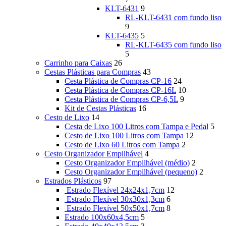
KLT-6431
9
RL-KLT-6431 com fundo liso
9
KLT-6435
5
RL-KLT-6435 com fundo liso
5
Carrinho para Caixas
26
Cestas Plásticas para Compras
43
Cesta Plástica de Compras CP-16
24
Cesta Plástica de Compras CP-16L
10
Cesta Plástica de Compras CP-6,5L
9
Kit de Cestas Plásticas
16
Cesto de Lixo
14
Cesta de Lixo 100 Litros com Tampa e Pedal
5
Cesto de Lixo 100 Litros com Tampa
12
Cesto de Lixo 60 Litros com Tampa
2
Cesto Organizador Empilhável
4
Cesto Organizador Empilhável (médio)
2
Cesto Organizador Empilhável (pequeno)
2
Estrados Plásticos
97
Estrado Flexível 24x24x1,7cm
12
Estrado Flexível 30x30x1,3cm
6
Estrado Flexível 50x50x1,7cm
8
Estrado 100x60x4,5cm
5