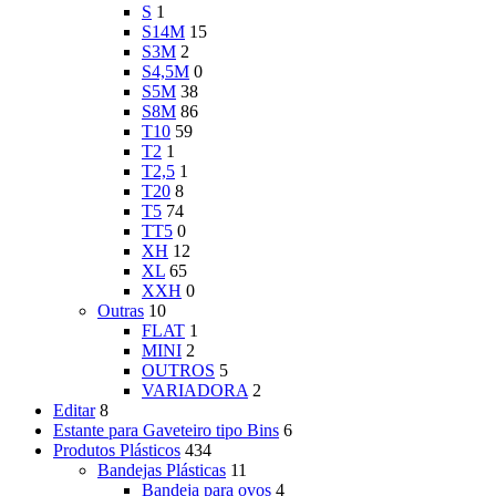
S
1
S14M
15
S3M
2
S4,5M
0
S5M
38
S8M
86
T10
59
T2
1
T2,5
1
T20
8
T5
74
TT5
0
XH
12
XL
65
XXH
0
Outras
10
FLAT
1
MINI
2
OUTROS
5
VARIADORA
2
Editar
8
Estante para Gaveteiro tipo Bins
6
Produtos Plásticos
434
Bandejas Plásticas
11
Bandeja para ovos
4