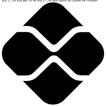
R$
17,50
Em até
1
x de
R$
17,50
sem juros no cartão de crédito!