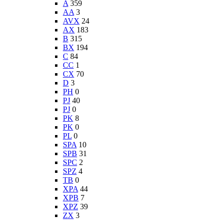
A
359
AA
3
AVX
24
AX
183
B
315
BX
194
C
84
CC
1
CX
70
D
3
PH
0
PJ
40
PJ
0
PK
8
PK
0
PL
0
SPA
10
SPB
31
SPC
2
SPZ
4
TB
0
XPA
44
XPB
7
XPZ
39
ZX
3