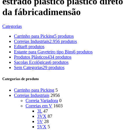
estrado plastico plástico direto
da fábricadimensão
Categorias
Carrinho para Picking
5 produtos
Correias Industriais
2.956 produtos
Editar
8 produtos
Estante para Gaveteiro tipo Bins
6 produtos
Produtos Plásticos
434 produtos
Sacolas Ecológicas
6 produtos
Sem Categorias
29 produtos
Categorias de produto
Carrinho para Picking
5
Correias Industriais
2956
Correia Variadora
0
Correias em V
1603
3L
47
3VX
87
5V
28
5VX
5