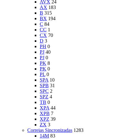
AVX
24
AX
183
B
315
BX
194
C
84
CC
1
CX
70
D
3
PH
0
PJ
40
PJ
0
PK
8
PK
0
PL
0
SPA
10
SPB
31
SPC
2
SPZ
4
TB
0
XPA
44
XPB
7
XPZ
39
ZX
3
Correias Sincronizadas
1283
14M
83