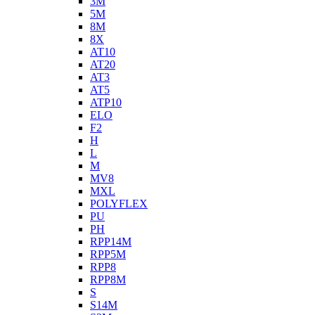
3M
5M
8M
8X
AT10
AT20
AT3
AT5
ATP10
ELO
F2
H
L
M
MV8
MXL
POLYFLEX
PU
PH
RPP14M
RPP5M
RPP8
RPP8M
S
S14M