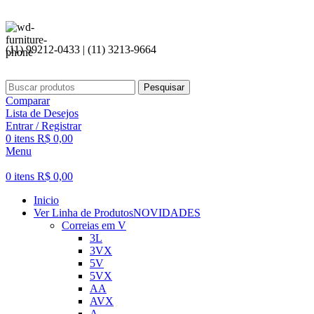
Seja bem v
(11) 99212-0433 | (11) 3213-9664
Pesquisar
Comparar
Lista de Desejos
Entrar / Registrar
0
itens
R$
0,00
Menu
0
itens
R$
0,00
Inicio
Ver Linha de Produtos
NOVIDADES
Correias em V
3L
3VX
5V
5VX
AA
AVX
A