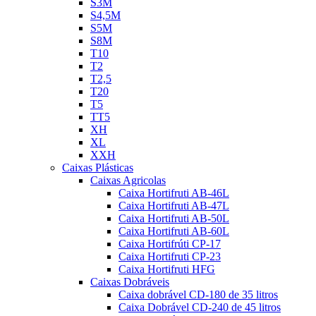
S3M
S4,5M
S5M
S8M
T10
T2
T2,5
T20
T5
TT5
XH
XL
XXH
Caixas Plásticas
Caixas Agricolas
Caixa Hortifruti AB-46L
Caixa Hortifruti AB-47L
Caixa Hortifruti AB-50L
Caixa Hortifruti AB-60L
Caixa Hortifrúti CP-17
Caixa Hortifruti CP-23
Caixa Hortifruti HFG
Caixas Dobráveis
Caixa dobrável CD-180 de 35 litros
Caixa Dobrável CD-240 de 45 litros