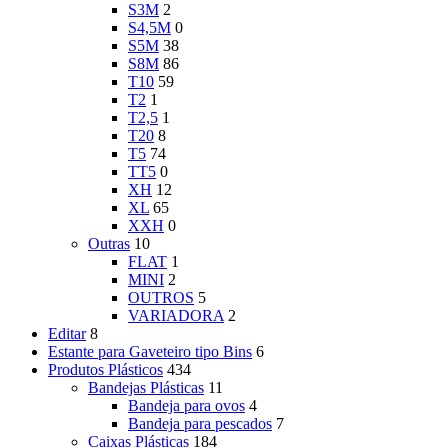
S3M
2
S4,5M
0
S5M
38
S8M
86
T10
59
T2
1
T2,5
1
T20
8
T5
74
TT5
0
XH
12
XL
65
XXH
0
Outras
10
FLAT
1
MINI
2
OUTROS
5
VARIADORA
2
Editar
8
Estante para Gaveteiro tipo Bins
6
Produtos Plásticos
434
Bandejas Plásticas
11
Bandeja para ovos
4
Bandeja para pescados
7
Caixas Plásticas
184