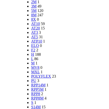
2M
1
3M
49
5M
120
8M
247
8X
0
AT10
59
AT20
15
AT3
3
AT5
31
ATP10
1
ELO
0
F2
2
H
188
L
86
M
1
MV8
0
MXL
1
POLYFLEX
23
PU
3
RPP14M
1
RPP5M
1
RPP8
2
RPP8M
4
S
1
S14M
15