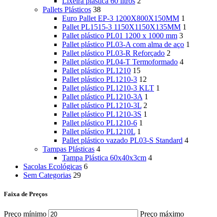
Lixeira plástica 60 litros
2
Pallets Plásticos
38
Euro Pallet EP-3 1200X800X150MM
1
Pallet PL1515-3 1150X1150X135MM
1
Pallet plástico PL01 1200 x 1000 mm
3
Pallet plástico PL03-A com alma de aço
1
Pallet plástico PL03-R Reforçado
2
Pallet plástico PL04-T Termoformado
4
Pallet plástico PL1210
15
Pallet plástico PL1210-3
12
Pallet plástico PL1210-3 KLT
1
Pallet plástico PL1210-3A
1
Pallet plástico PL1210-3L
2
Pallet plástico PL1210-3S
1
Pallet plástico PL1210-6
1
Pallet plástico PL1210L
1
Pallet plástico vazado PL03-S Standard
4
Tampas Plásticas
4
Tampa Plástica 60x40x3cm
4
Sacolas Ecológicas
6
Sem Categorias
29
Faixa de Preços
Preço mínimo
Preço máximo