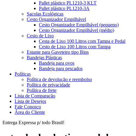
Pallet plástico PL1210-3 KLT
Pallet plástico PL1210-3A
Sacolas Ecológicas
Cesto Organizador Empilhável
Cesto Organizador Empilhável (pequeno)
Cesto Organizador Empilhável (médio)
Cesto de Lixo
Cesta de Lixo 100 Litros com Tampa e Pedal
Cesto de Lixo 100 Litros com Tampa
Estante para Gaveteiro tipo Bins
Bandejas Plásticas
Bandeja para ovos
Bandeja para pescados
Políticas
Política de devolução e reembolso
Política de privacidade
Política de frete
Lista de Comparação
Lista de Desejos
Fale Conosco
Área do Cliente
Entrega Expressa p/ todo Brasil!