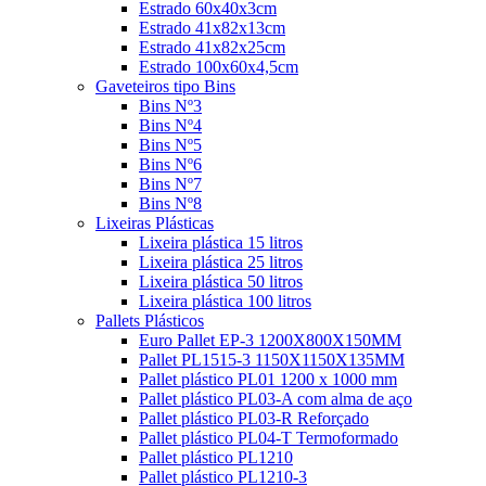
Estrado 60x40x3cm
Estrado 41x82x13cm
Estrado 41x82x25cm
Estrado 100x60x4,5cm
Gaveteiros tipo Bins
Bins Nº3
Bins Nº4
Bins Nº5
Bins Nº6
Bins Nº7
Bins Nº8
Lixeiras Plásticas
Lixeira plástica 15 litros
Lixeira plástica 25 litros
Lixeira plástica 50 litros
Lixeira plástica 100 litros
Pallets Plásticos
Euro Pallet EP-3 1200X800X150MM
Pallet PL1515-3 1150X1150X135MM
Pallet plástico PL01 1200 x 1000 mm
Pallet plástico PL03-A com alma de aço
Pallet plástico PL03-R Reforçado
Pallet plástico PL04-T Termoformado
Pallet plástico PL1210
Pallet plástico PL1210-3