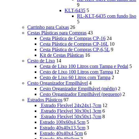
9
KLT-6435
5
RL-KLT-6435 com fundo liso
5
Carrinho para Caixas
26
Cestas Plásticas para Compras
43
Cesta Plástica de Compras CP-16
24
Cesta Plástica de Compras CP-16L
10
Cesta Plástica de Compras CP-6,5L
9
Kit de Cestas Plásticas
16
Cesto de Lixo
14
Cesta de Lixo 100 Litros com Tampa e Pedal
5
Cesto de Lixo 100 Litros com Tampa
12
Cesto de Lixo 60 Litros com Tampa
2
Cesto Organizador Empilhável
4
Cesto Organizador Empilhável (médio)
2
Cesto Organizador Empilhável (pequeno)
2
Estrados Plásticos
97
Estrado Flexível 24x24x1,7cm
12
Estrado Flexível 30x30x1,3cm
6
Estrado Flexível 50x50x1,7cm
8
Estrado 100x60x4,5cm
5
Estrado 40x40x13,5cm
3
Estrado 40x40x4,5cm
6
Estrado 40x40x9cm
3