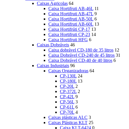
Caixas Agricolas
64
Caixa Hortifruti AB-46L
11
Caixa Hortifruti AB-47L
9
Caixa Hortifruti AB-50L
6
Caixa Hortifruti AB-60L
13
Caixa Hortifrúti CP-17
13
Caixa Hortifruti CP-23
14
Caixa Hortifruti HFG
6
Caixas Dobráveis
46
Caixa dobrável CD-180 de 35 litros
12
Caixa Dobrável CD-240 de 45 litros
31
Caixa Dobrável CD-40 de 40 litros
6
Caixas Industriais
96
Caixas Organizadoras
64
CP-130L
24
CP-180L
13
CP-20L
2
CP-372L
2
CP-42L
9
CP-56L
3
CP-61L
6
CP-70L
4
Caixas plásticas ALC
3
Caixas Plásticas KLT
25
Caixa KLT-6424
0