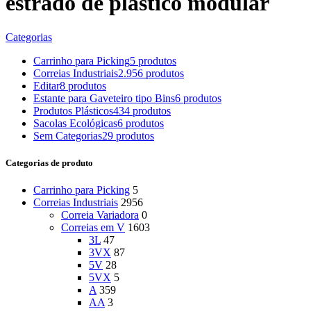
estrado de plastico modular
Categorias
Carrinho para Picking
5 produtos
Correias Industriais
2.956 produtos
Editar
8 produtos
Estante para Gaveteiro tipo Bins
6 produtos
Produtos Plásticos
434 produtos
Sacolas Ecológicas
6 produtos
Sem Categorias
29 produtos
Categorias de produto
Carrinho para Picking
5
Correias Industriais
2956
Correia Variadora
0
Correias em V
1603
3L
47
3VX
87
5V
28
5VX
5
A
359
AA
3