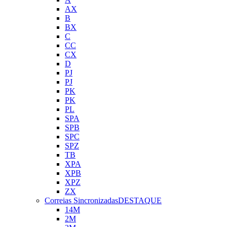
AX
B
BX
C
CC
CX
D
PJ
PJ
PK
PK
PL
SPA
SPB
SPC
SPZ
TB
XPA
XPB
XPZ
ZX
Correias Sincronizadas
DESTAQUE
14M
2M