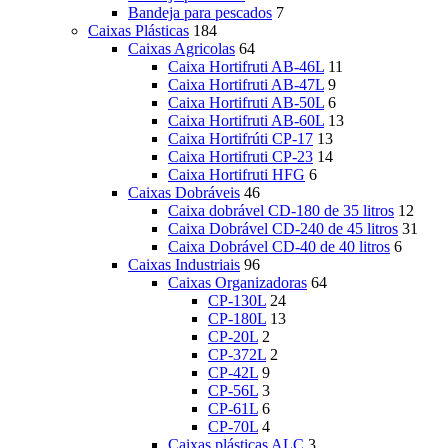
Bandeja para pescados
7
Caixas Plásticas
184
Caixas Agricolas
64
Caixa Hortifruti AB-46L
11
Caixa Hortifruti AB-47L
9
Caixa Hortifruti AB-50L
6
Caixa Hortifruti AB-60L
13
Caixa Hortifrúti CP-17
13
Caixa Hortifruti CP-23
14
Caixa Hortifruti HFG
6
Caixas Dobráveis
46
Caixa dobrável CD-180 de 35 litros
12
Caixa Dobrável CD-240 de 45 litros
31
Caixa Dobrável CD-40 de 40 litros
6
Caixas Industriais
96
Caixas Organizadoras
64
CP-130L
24
CP-180L
13
CP-20L
2
CP-372L
2
CP-42L
9
CP-56L
3
CP-61L
6
CP-70L
4
Caixas plásticas ALC
3