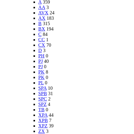
A
359
AA
3
AVX
24
AX
183
B
315
BX
194
C
84
CC
1
CX
70
D
3
PH
0
PJ
40
PJ
0
PK
8
PK
0
PL
0
SPA
10
SPB
31
SPC
2
SPZ
4
TB
0
XPA
44
XPB
7
XPZ
39
ZX
3