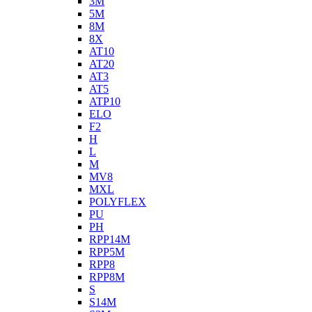
3M
5M
8M
8X
AT10
AT20
AT3
AT5
ATP10
ELO
F2
H
L
M
MV8
MXL
POLYFLEX
PU
PH
RPP14M
RPP5M
RPP8
RPP8M
S
S14M