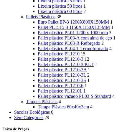
Lixeira plástica 25 litros
1
Lixeira plástica 50 litros
1
Lixeira plástica 60 litros
2
Pallets Plásticos
38
Euro Pallet EP-3 1200X800X150MM
1
Pallet PL1515-3 1150X1150X135MM
1
Pallet plástico PL01 1200 x 1000 mm
3
Pallet plástico PL03-A com alma de aço
1
Pallet plástico PL03-R Reforçado
2
Pallet plástico PL04-T Termoformado
4
Pallet plástico PL1210
15
Pallet plástico PL1210-3
12
Pallet plástico PL1210-3 KLT
1
Pallet plástico PL1210-3A
1
Pallet plástico PL1210-3L
2
Pallet plástico PL1210-3S
1
Pallet plástico PL1210-6
1
Pallet plástico PL1210L
1
Pallet plástico vazado PL03-S Standard
4
Tampas Plásticas
4
Tampa Plástica 60x40x3cm
4
Sacolas Ecológicas
6
Sem Categorias
29
Faixa de Preços