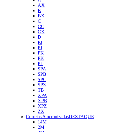
AX
B
BX
C
CC
CX
D
PJ
PJ
PK
PK
PL
SPA
SPB
SPC
SPZ
TB
XPA
XPB
XPZ
ZX
Correias Sincronizadas
DESTAQUE
14M
2M