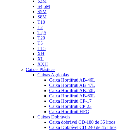
S3M
S4,5M
S5M
S8M
T10
T2
T2,5
T20
T5
TT5
XH
XL
XXH
Caixas Plásticas
Caixas Agricolas
Caixa Hortifruti AB-46L
Caixa Hortifruti AB-47L
Caixa Hortifruti AB-50L
Caixa Hortifruti AB-60L
Caixa Hortifrúti CP-17
Caixa Hortifruti CP-23
Caixa Hortifruti HFG
Caixas Dobráveis
Caixa dobrável CD-180 de 35 litros
Caixa Dobrável CD-240 de 45 litros