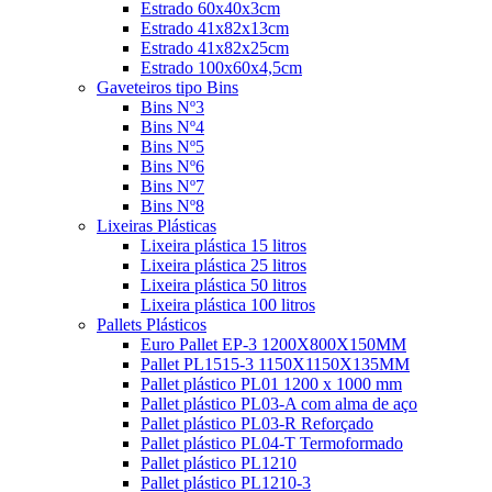
Estrado 60x40x3cm
Estrado 41x82x13cm
Estrado 41x82x25cm
Estrado 100x60x4,5cm
Gaveteiros tipo Bins
Bins Nº3
Bins Nº4
Bins Nº5
Bins Nº6
Bins Nº7
Bins Nº8
Lixeiras Plásticas
Lixeira plástica 15 litros
Lixeira plástica 25 litros
Lixeira plástica 50 litros
Lixeira plástica 100 litros
Pallets Plásticos
Euro Pallet EP-3 1200X800X150MM
Pallet PL1515-3 1150X1150X135MM
Pallet plástico PL01 1200 x 1000 mm
Pallet plástico PL03-A com alma de aço
Pallet plástico PL03-R Reforçado
Pallet plástico PL04-T Termoformado
Pallet plástico PL1210
Pallet plástico PL1210-3