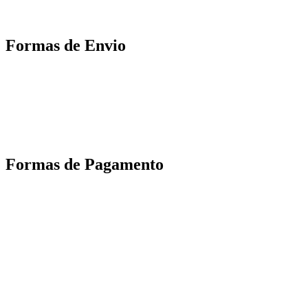
Formas de Envio
Motoboy, Utilitário ou Caminhão!
(Lalamove, Correios ou 400+ Transportadoras)
Entrega para todo Brasil!
Formas de Pagamento
TODOS OS DIREITOS RESERVADOS – 2022 – 2026
Nós da ABelt Group Company nos reservamos o direito de executar manutenção e
alterações de preços, e bem firmar que as fotos sao meramente ilustrativas, entre em
contato para mais informações!
ABELT GROUP COMPANY