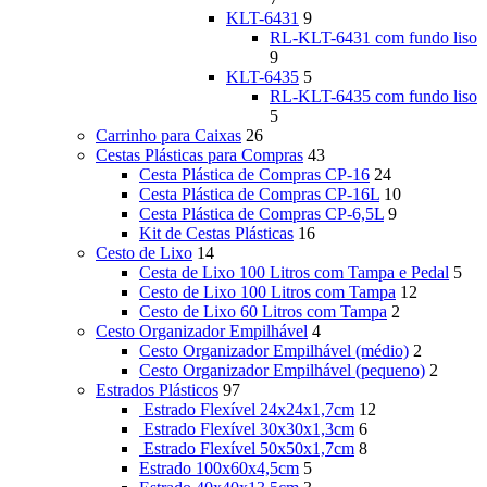
KLT-6431
9
RL-KLT-6431 com fundo liso
9
KLT-6435
5
RL-KLT-6435 com fundo liso
5
Carrinho para Caixas
26
Cestas Plásticas para Compras
43
Cesta Plástica de Compras CP-16
24
Cesta Plástica de Compras CP-16L
10
Cesta Plástica de Compras CP-6,5L
9
Kit de Cestas Plásticas
16
Cesto de Lixo
14
Cesta de Lixo 100 Litros com Tampa e Pedal
5
Cesto de Lixo 100 Litros com Tampa
12
Cesto de Lixo 60 Litros com Tampa
2
Cesto Organizador Empilhável
4
Cesto Organizador Empilhável (médio)
2
Cesto Organizador Empilhável (pequeno)
2
Estrados Plásticos
97
Estrado Flexível 24x24x1,7cm
12
Estrado Flexível 30x30x1,3cm
6
Estrado Flexível 50x50x1,7cm
8
Estrado 100x60x4,5cm
5