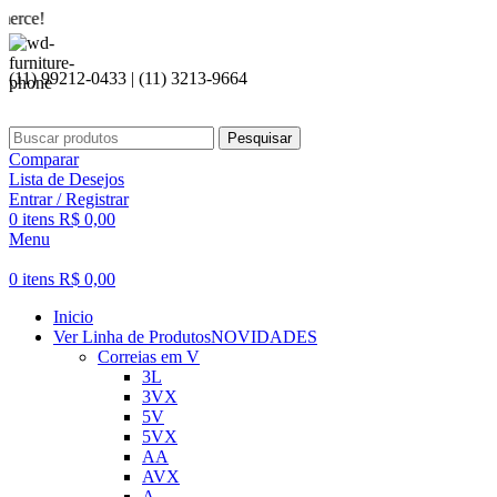
Seja b
(11) 99212-0433 | (11) 3213-9664
Pesquisar
Comparar
Lista de Desejos
Entrar / Registrar
0
itens
R$
0,00
Menu
0
itens
R$
0,00
Inicio
Ver Linha de Produtos
NOVIDADES
Correias em V
3L
3VX
5V
5VX
AA
AVX
A