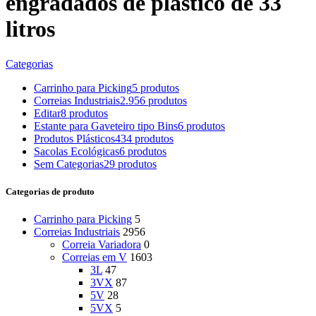
engradados de plástico de 33
litros
Categorias
Carrinho para Picking
5 produtos
Correias Industriais
2.956 produtos
Editar
8 produtos
Estante para Gaveteiro tipo Bins
6 produtos
Produtos Plásticos
434 produtos
Sacolas Ecológicas
6 produtos
Sem Categorias
29 produtos
Categorias de produto
Carrinho para Picking
5
Correias Industriais
2956
Correia Variadora
0
Correias em V
1603
3L
47
3VX
87
5V
28
5VX
5