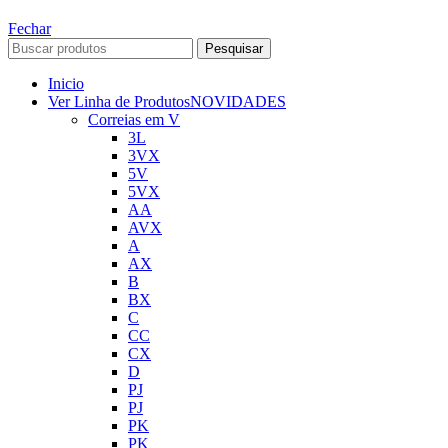
Fechar
Pesquisar
Inicio
Ver Linha de Produtos
NOVIDADES
Correias em V
3L
3VX
5V
5VX
AA
AVX
A
AX
B
BX
C
CC
CX
D
PJ
PJ
PK
PK