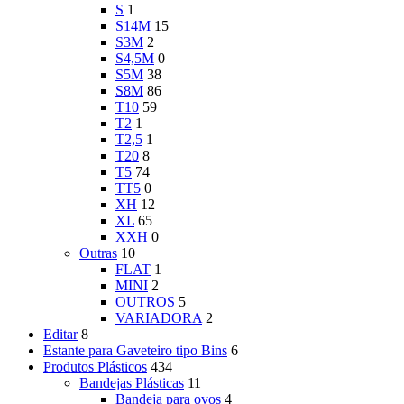
S
1
S14M
15
S3M
2
S4,5M
0
S5M
38
S8M
86
T10
59
T2
1
T2,5
1
T20
8
T5
74
TT5
0
XH
12
XL
65
XXH
0
Outras
10
FLAT
1
MINI
2
OUTROS
5
VARIADORA
2
Editar
8
Estante para Gaveteiro tipo Bins
6
Produtos Plásticos
434
Bandejas Plásticas
11
Bandeja para ovos
4