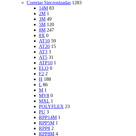
Correias Sincronizadas
1283
14M
83
2M
1
3M
49
5M
120
8M
247
8X
0
AT10
59
AT20
15
AT3
3
AT5
31
ATP10
1
ELO
0
F2
2
H
188
L
86
M
1
MV8
0
MXL
1
POLYFLEX
23
PU
3
RPP14M
1
RPP5M
1
RPP8
2
RPP8M
4