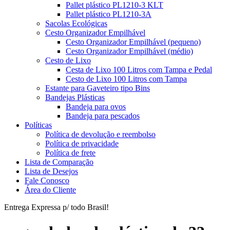
Pallet plástico PL1210-3 KLT
Pallet plástico PL1210-3A
Sacolas Ecológicas
Cesto Organizador Empilhável
Cesto Organizador Empilhável (pequeno)
Cesto Organizador Empilhável (médio)
Cesto de Lixo
Cesta de Lixo 100 Litros com Tampa e Pedal
Cesto de Lixo 100 Litros com Tampa
Estante para Gaveteiro tipo Bins
Bandejas Plásticas
Bandeja para ovos
Bandeja para pescados
Políticas
Política de devolução e reembolso
Política de privacidade
Política de frete
Lista de Comparação
Lista de Desejos
Fale Conosco
Área do Cliente
Entrega Expressa p/ todo Brasil!