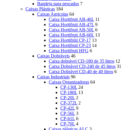
Bandeja para pescados
7
Caixas Plásticas
184
Caixas Agricolas
64
Caixa Hortifruti AB-46L
11
Caixa Hortifruti AB-47L
9
Caixa Hortifruti AB-50L
6
Caixa Hortifruti AB-60L
13
Caixa Hortifrúti CP-17
13
Caixa Hortifruti CP-23
14
Caixa Hortifruti HFG
6
Caixas Dobráveis
46
Caixa dobrável CD-180 de 35 litros
12
Caixa Dobrável CD-240 de 45 litros
31
Caixa Dobrável CD-40 de 40 litros
6
Caixas Industriais
96
Caixas Organizadoras
64
CP-130L
24
CP-180L
13
CP-20L
2
CP-372L
2
CP-42L
9
CP-56L
3
CP-61L
6
CP-70L
4
Caixas plásticas ALC
3