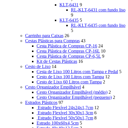
KLT-6431
9
RL-KLT-6431 com fundo liso
9
KLT-6435
5
RL-KLT-6435 com fundo liso
5
Carrinho para Caixas
26
Cestas Plásticas para Compras
43
Cesta Plástica de Compras CP-16
24
Cesta Plástica de Compras CP-16L
10
Cesta Plástica de Compras CP-6,5L
9
Kit de Cestas Plásticas
16
Cesto de Lixo
14
Cesta de Lixo 100 Litros com Tampa e Pedal
5
Cesto de Lixo 100 Litros com Tampa
12
Cesto de Lixo 60 Litros com Tampa
2
Cesto Organizador Empilhável
4
Cesto Organizador Empilhável (médio)
2
Cesto Organizador Empilhável (pequeno)
2
Estrados Plásticos
97
Estrado Flexível 24x24x1,7cm
12
Estrado Flexível 30x30x1,3cm
6
Estrado Flexível 50x50x1,7cm
8
Estrado 100x60x4,5cm
5