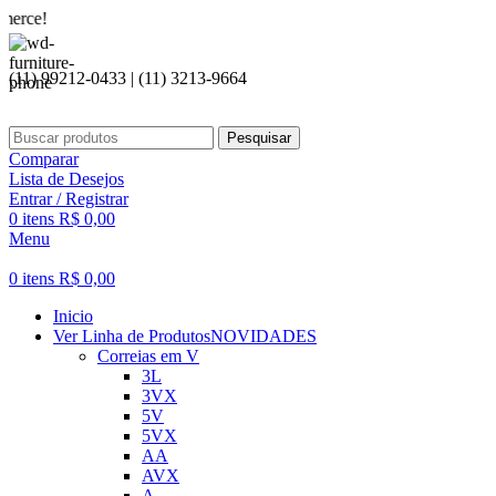
Seja 
(11) 99212-0433 | (11) 3213-9664
Pesquisar
Comparar
Lista de Desejos
Entrar / Registrar
0
itens
R$
0,00
Menu
0
itens
R$
0,00
Inicio
Ver Linha de Produtos
NOVIDADES
Correias em V
3L
3VX
5V
5VX
AA
AVX
A