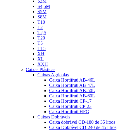
S3M
S4,5M
S5M
S8M
T10
T2
T2,5
T20
T5
TT5
XH
XL
XXH
Caixas Plásticas
Caixas Agricolas
Caixa Hortifruti AB-46L
Caixa Hortifruti AB-47L
Caixa Hortifruti AB-50L
Caixa Hortifruti AB-60L
Caixa Hortifrúti CP-17
Caixa Hortifruti CP-23
Caixa Hortifruti HFG
Caixas Dobráveis
Caixa dobrável CD-180 de 35 litros
Caixa Dobrável CD-240 de 45 litros