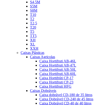
S4,5M
S5M
S8M
T10
T2
T2,5
T20
T5
TT5
XH
XL
XXH
Caixas Plásticas
Caixas Agricolas
Caixa Hortifruti AB-46L
Caixa Hortifruti AB-47L
Caixa Hortifruti AB-50L
Caixa Hortifruti AB-60L
Caixa Hortifrúti CP-17
Caixa Hortifruti CP-23
Caixa Hortifruti HFG
Caixas Dobráveis
Caixa dobrável CD-180 de 35 litros
Caixa Dobrável CD-240 de 45 litros
Caixa Dobrável CD-40 de 40 litros