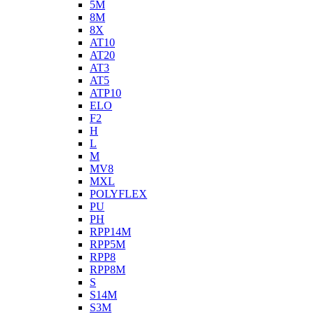
5M
8M
8X
AT10
AT20
AT3
AT5
ATP10
ELO
F2
H
L
M
MV8
MXL
POLYFLEX
PU
PH
RPP14M
RPP5M
RPP8
RPP8M
S
S14M
S3M