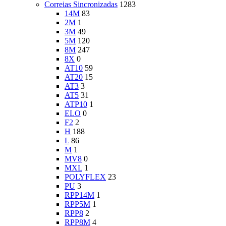
Correias Sincronizadas
1283
14M
83
2M
1
3M
49
5M
120
8M
247
8X
0
AT10
59
AT20
15
AT3
3
AT5
31
ATP10
1
ELO
0
F2
2
H
188
L
86
M
1
MV8
0
MXL
1
POLYFLEX
23
PU
3
RPP14M
1
RPP5M
1
RPP8
2
RPP8M
4