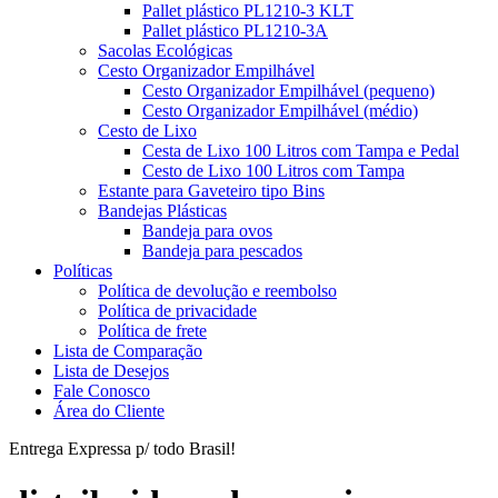
Pallet plástico PL1210-3 KLT
Pallet plástico PL1210-3A
Sacolas Ecológicas
Cesto Organizador Empilhável
Cesto Organizador Empilhável (pequeno)
Cesto Organizador Empilhável (médio)
Cesto de Lixo
Cesta de Lixo 100 Litros com Tampa e Pedal
Cesto de Lixo 100 Litros com Tampa
Estante para Gaveteiro tipo Bins
Bandejas Plásticas
Bandeja para ovos
Bandeja para pescados
Políticas
Política de devolução e reembolso
Política de privacidade
Política de frete
Lista de Comparação
Lista de Desejos
Fale Conosco
Área do Cliente
Entrega Expressa p/ todo Brasil!