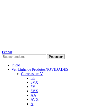
TODOS OS DIREITOS RESERVADOS – 2022 – 2026
Nós da ABelt Group Company nos reservamos o direito de executar manutenção e
alterações de preços, e bem firmar que as fotos sao meramente ilustrativas, entre em
contato para mais informações!
ABELT GROUP COMPANY
Fechar
Pesquisar
Inicio
Ver Linha de Produtos
NOVIDADES
Correias em V
3L
3VX
5V
5VX
AA
AVX
A