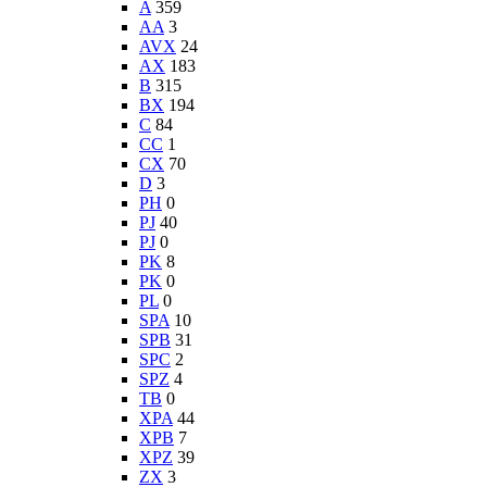
A
359
AA
3
AVX
24
AX
183
B
315
BX
194
C
84
CC
1
CX
70
D
3
PH
0
PJ
40
PJ
0
PK
8
PK
0
PL
0
SPA
10
SPB
31
SPC
2
SPZ
4
TB
0
XPA
44
XPB
7
XPZ
39
ZX
3