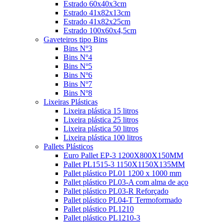
Estrado 60x40x3cm
Estrado 41x82x13cm
Estrado 41x82x25cm
Estrado 100x60x4,5cm
Gaveteiros tipo Bins
Bins Nº3
Bins Nº4
Bins Nº5
Bins Nº6
Bins Nº7
Bins Nº8
Lixeiras Plásticas
Lixeira plástica 15 litros
Lixeira plástica 25 litros
Lixeira plástica 50 litros
Lixeira plástica 100 litros
Pallets Plásticos
Euro Pallet EP-3 1200X800X150MM
Pallet PL1515-3 1150X1150X135MM
Pallet plástico PL01 1200 x 1000 mm
Pallet plástico PL03-A com alma de aço
Pallet plástico PL03-R Reforçado
Pallet plástico PL04-T Termoformado
Pallet plástico PL1210
Pallet plástico PL1210-3