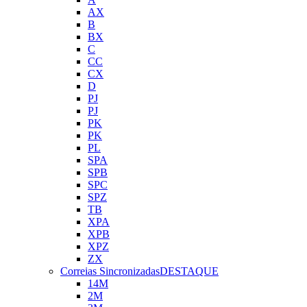
AX
B
BX
C
CC
CX
D
PJ
PJ
PK
PK
PL
SPA
SPB
SPC
SPZ
TB
XPA
XPB
XPZ
ZX
Correias Sincronizadas
DESTAQUE
14M
2M