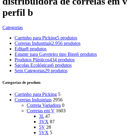
distribuidora de correias em v
perfil b
Categorias
Carrinho para Picking
5 produtos
Correias Industriais
2.956 produtos
Editar
8 produtos
Estante para Gaveteiro tipo Bins
6 produtos
Produtos Plásticos
434 produtos
Sacolas Ecológicas
6 produtos
Sem Categorias
29 produtos
Categorias de produto
Carrinho para Picking
5
Correias Industriais
2956
Correia Variadora
0
Correias em V
1603
3L
47
3VX
87
5V
28
5VX
5