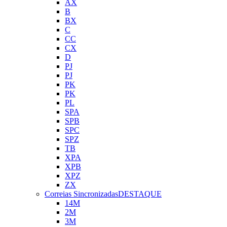
AX
B
BX
C
CC
CX
D
PJ
PJ
PK
PK
PL
SPA
SPB
SPC
SPZ
TB
XPA
XPB
XPZ
ZX
Correias Sincronizadas
DESTAQUE
14M
2M
3M