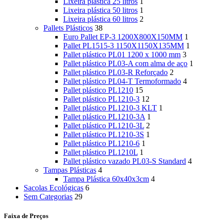
Lixeira plástica 25 litros
1
Lixeira plástica 50 litros
1
Lixeira plástica 60 litros
2
Pallets Plásticos
38
Euro Pallet EP-3 1200X800X150MM
1
Pallet PL1515-3 1150X1150X135MM
1
Pallet plástico PL01 1200 x 1000 mm
3
Pallet plástico PL03-A com alma de aço
1
Pallet plástico PL03-R Reforçado
2
Pallet plástico PL04-T Termoformado
4
Pallet plástico PL1210
15
Pallet plástico PL1210-3
12
Pallet plástico PL1210-3 KLT
1
Pallet plástico PL1210-3A
1
Pallet plástico PL1210-3L
2
Pallet plástico PL1210-3S
1
Pallet plástico PL1210-6
1
Pallet plástico PL1210L
1
Pallet plástico vazado PL03-S Standard
4
Tampas Plásticas
4
Tampa Plástica 60x40x3cm
4
Sacolas Ecológicas
6
Sem Categorias
29
Faixa de Preços