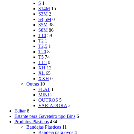
S
1
S14M
15
S3M
2
S4,5M
0
S5M
38
S8M
86
T10
59
T2
1
T2,5
1
T20
8
T5
74
TT5
0
XH
12
XL
65
XXH
0
Outras
10
FLAT
1
MINI
2
OUTROS
5
VARIADORA
2
Editar
8
Estante para Gaveteiro tipo Bins
6
Produtos Plásticos
434
Bandejas Plásticas
11
Bandeja para ovos
4