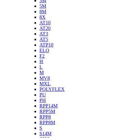
3M
5M
8M
8X
AT10
AT20
AT3
AT5
ATP10
ELO
F2
H
L
M
MV8
MXL
POLYFLEX
PU
PH
RPP14M
RPP5M
RPP8
RPP8M
S
S14M