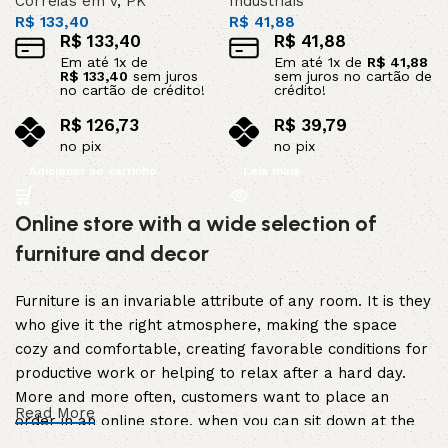
Correias em V
,
PK
Industriais
R$
133,40
R$
41,88
R$
133,40
R$
41,88
Em até
1
x de
Em até
1
x de
R$
41,88
R$
133,40
sem juros
sem juros no cartão de
no cartão de crédito!
crédito!
R$
126,73
R$
39,79
no pix
no pix
Adicionar ao carrinho
Leia mais
Online store with a wide selection of
furniture and decor
Furniture is an invariable attribute of any room. It is they
who give it the right atmosphere, making the space
cozy and comfortable, creating favorable conditions for
productive work or helping to relax after a hard day.
More and more often, customers want to place an
Read More
order in an online store, when you can sit down at the
computer in your free time, arrange the furniture in the