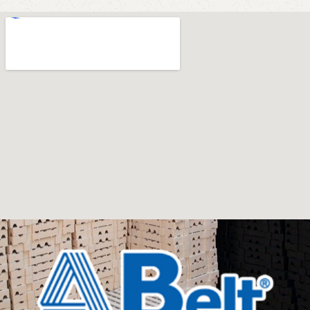
photo and calmly buy the furniture you like. The online
store has a large catalog of furniture: both home and
office furniture are available.
Furniture production is a modern form of
art
Furniture manufacturers, as well as manufacturers of
other home goods, are full of amazing offers: we often
come across both standard mass-produced products
and unique creations - furniture from professional
craftsmen, which will be appreciated by true
connoisseurs of beauty. We have selected for you the
best models from modern craftsmen who managed to
ingeniously combine elegance, quality and practicality in
each product unit. Our assortment includes products
from proven companies. Who for many years of
continuous joint work did not give reason to doubt their