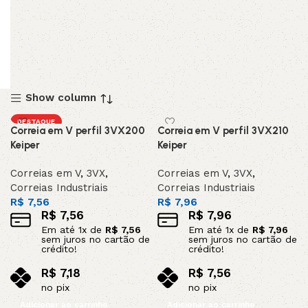
Show column
DESTAQUE
Correia em V perfil 3VX200
Correia em V perfil 3VX210
Keiper
Keiper
Correias em V
,
3VX
,
Correias em V
,
3VX
,
Correias Industriais
Correias Industriais
R$
7,56
R$
7,96
R$
7,56
R$
7,96
Em até
1
x de
R$
7,56
Em até
1
x de
R$
7,96
sem juros no cartão de
sem juros no cartão de
crédito!
crédito!
R$
7,18
R$
7,56
no pix
no pix
Adicionar ao carrinho
Adicionar ao carrinho