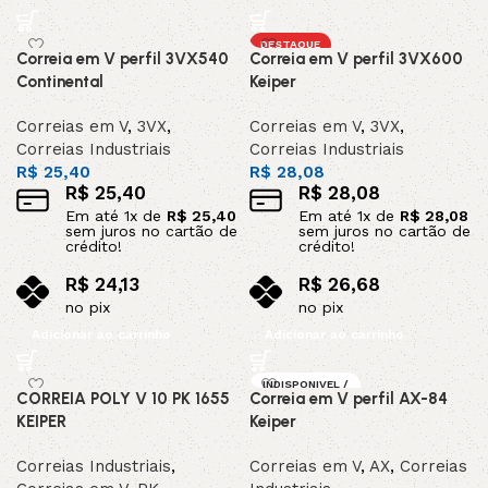
DESTAQUE
Correia em V perfil 3VX540
Correia em V perfil 3VX600
Continental
Keiper
Correias em V
,
3VX
,
Correias em V
,
3VX
,
Correias Industriais
Correias Industriais
R$
25,40
R$
28,08
R$
25,40
R$
28,08
Em até
1
x de
R$
25,40
Em até
1
x de
R$
28,08
sem juros no cartão de
sem juros no cartão de
crédito!
crédito!
R$
24,13
R$
26,68
no pix
no pix
Adicionar ao carrinho
Adicionar ao carrinho
INDISPONIVEL /
CORREIA POLY V 10 PK 1655
Correia em V perfil AX-84
SOB ENCOMEND
A
KEIPER
Keiper
DESTAQUE
Correias Industriais
,
Correias em V
,
AX
,
Correias