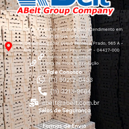
reliability and honesty. All of them guarantee the high
quality of their products, excellent operational
characteristics, attractive appearance of the products, a
long period of use of the furniture, as well as safety.
Fabricante de Produtos Plásticos com atendimento em
abrangência nacional!
R. Desembargador Olavo Ferreira Prado, 565 A -
Americanópolis - São Paulo - SP - 04427-000
Política de Privacidade
Política de Troca e Devolução
Fale Conosco
(11) 99212-0433
(11) 3213-9664
abelt@abelt.com.br
Selos de Segurança
Formas de Envio