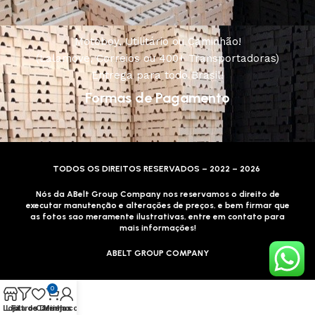
Motoboy, Utilitário ou Caminhão!
(Lalamove, Correios ou 400+ Transportadoras)
Entrega para todo Brasil!
Formas de Pagamento
TODOS OS DIREITOS RESERVADOS – 2022 – 2026
Nós da ABelt Group Company nos reservamos o direito de
executar manutenção e alterações de preços, e bem firmar que
as fotos sao meramente ilustrativas, entre em contato para
mais informações!
ABELT GROUP COMPANY
0
Loja
Lista de Desejos
Filtros
Carrinho
Minha conta