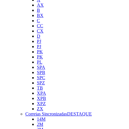
AX
B
BX
C
CC
CX
D
PJ
PJ
PK
PK
PL
SPA
SPB
SPC
SPZ
TB
XPA
XPB
XPZ
ZX
Correias Sincronizadas
DESTAQUE
14M
2M