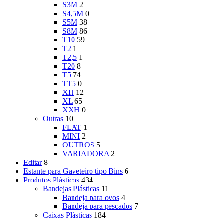
S3M
2
S4,5M
0
S5M
38
S8M
86
T10
59
T2
1
T2,5
1
T20
8
T5
74
TT5
0
XH
12
XL
65
XXH
0
Outras
10
FLAT
1
MINI
2
OUTROS
5
VARIADORA
2
Editar
8
Estante para Gaveteiro tipo Bins
6
Produtos Plásticos
434
Bandejas Plásticas
11
Bandeja para ovos
4
Bandeja para pescados
7
Caixas Plásticas
184