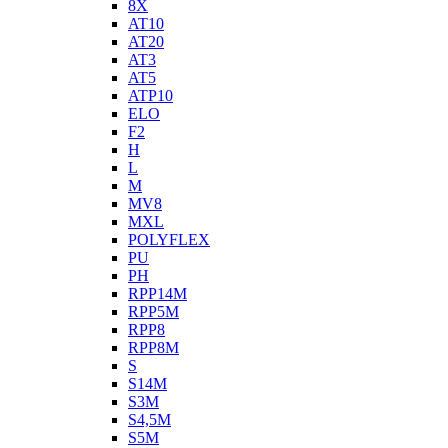
8X
AT10
AT20
AT3
AT5
ATP10
ELO
F2
H
L
M
MV8
MXL
POLYFLEX
PU
PH
RPP14M
RPP5M
RPP8
RPP8M
S
S14M
S3M
S4,5M
S5M