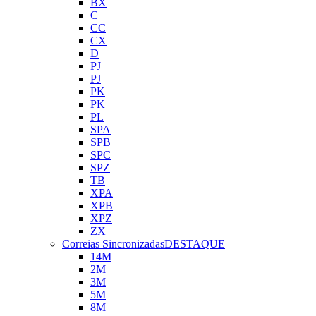
BX
C
CC
CX
D
PJ
PJ
PK
PK
PL
SPA
SPB
SPC
SPZ
TB
XPA
XPB
XPZ
ZX
Correias Sincronizadas
DESTAQUE
14M
2M
3M
5M
8M