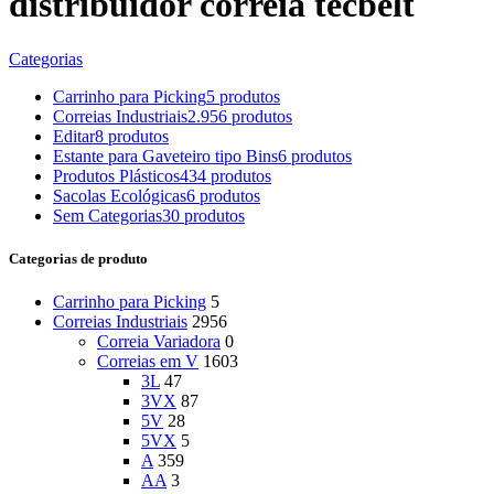
distribuidor correia tecbelt
Categorias
Carrinho para Picking
5 produtos
Correias Industriais
2.956 produtos
Editar
8 produtos
Estante para Gaveteiro tipo Bins
6 produtos
Produtos Plásticos
434 produtos
Sacolas Ecológicas
6 produtos
Sem Categorias
30 produtos
Categorias de produto
Carrinho para Picking
5
Correias Industriais
2956
Correia Variadora
0
Correias em V
1603
3L
47
3VX
87
5V
28
5VX
5
A
359
AA
3