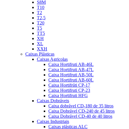
S8M
T10
T2
T2,5
T20
T5
TT5
XH
XL
XXH
Caixas Plásticas
Caixas Agricolas
Caixa Hortifruti AB-46L
Caixa Hortifruti AB-47L
Caixa Hortifruti AB-50L
Caixa Hortifruti AB-60L
Caixa Hortifrúti CP-17
Caixa Hortifruti CP-23
Caixa Hortifruti HFG
Caixas Dobráveis
Caixa dobrável CD-180 de 35 litros
Caixa Dobrável CD-240 de 45 litros
Caixa Dobrável CD-40 de 40 litros
Caixas Industriais
Caixas plásticas ALC