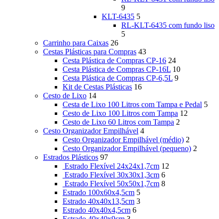
9
KLT-6435
5
RL-KLT-6435 com fundo liso
5
Carrinho para Caixas
26
Cestas Plásticas para Compras
43
Cesta Plástica de Compras CP-16
24
Cesta Plástica de Compras CP-16L
10
Cesta Plástica de Compras CP-6,5L
9
Kit de Cestas Plásticas
16
Cesto de Lixo
14
Cesta de Lixo 100 Litros com Tampa e Pedal
5
Cesto de Lixo 100 Litros com Tampa
12
Cesto de Lixo 60 Litros com Tampa
2
Cesto Organizador Empilhável
4
Cesto Organizador Empilhável (médio)
2
Cesto Organizador Empilhável (pequeno)
2
Estrados Plásticos
97
Estrado Flexível 24x24x1,7cm
12
Estrado Flexível 30x30x1,3cm
6
Estrado Flexível 50x50x1,7cm
8
Estrado 100x60x4,5cm
5
Estrado 40x40x13,5cm
3
Estrado 40x40x4,5cm
6
Estrado 40x40x9cm
3