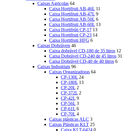
Caixas Agricolas
64
Caixa Hortifruti AB-46L
11
Caixa Hortifruti AB-47L
9
Caixa Hortifruti AB-50L
6
Caixa Hortifruti AB-60L
13
Caixa Hortifrúti CP-17
13
Caixa Hortifruti CP-23
14
Caixa Hortifruti HFG
6
Caixas Dobráveis
46
Caixa dobrável CD-180 de 35 litros
12
Caixa Dobrável CD-240 de 45 litros
31
Caixa Dobrável CD-40 de 40 litros
6
Caixas Industriais
96
Caixas Organizadoras
64
CP-130L
24
CP-180L
13
CP-20L
2
CP-372L
2
CP-42L
9
CP-56L
3
CP-61L
6
CP-70L
4
Caixas plásticas ALC
3
Caixas Plásticas KLT
25
Caixa KLT-6424
0