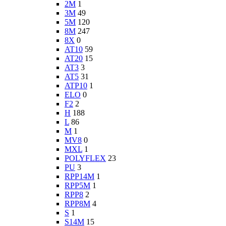
2M
1
3M
49
5M
120
8M
247
8X
0
AT10
59
AT20
15
AT3
3
AT5
31
ATP10
1
ELO
0
F2
2
H
188
L
86
M
1
MV8
0
MXL
1
POLYFLEX
23
PU
3
RPP14M
1
RPP5M
1
RPP8
2
RPP8M
4
S
1
S14M
15