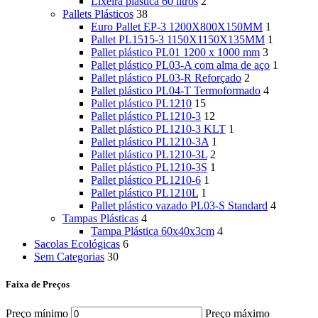
Lixeira plástica 60 litros
2
Pallets Plásticos
38
Euro Pallet EP-3 1200X800X150MM
1
Pallet PL1515-3 1150X1150X135MM
1
Pallet plástico PL01 1200 x 1000 mm
3
Pallet plástico PL03-A com alma de aço
1
Pallet plástico PL03-R Reforçado
2
Pallet plástico PL04-T Termoformado
4
Pallet plástico PL1210
15
Pallet plástico PL1210-3
12
Pallet plástico PL1210-3 KLT
1
Pallet plástico PL1210-3A
1
Pallet plástico PL1210-3L
2
Pallet plástico PL1210-3S
1
Pallet plástico PL1210-6
1
Pallet plástico PL1210L
1
Pallet plástico vazado PL03-S Standard
4
Tampas Plásticas
4
Tampa Plástica 60x40x3cm
4
Sacolas Ecológicas
6
Sem Categorias
30
Faixa de Preços
Preço mínimo
Preço máximo