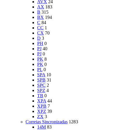
AVX
24
AX
183
B
315
BX
194
C
84
CC
1
CX
70
D
3
PH
0
PJ
40
PJ
0
PK
8
PK
0
PL
0
SPA
10
SPB
31
SPC
2
SPZ
4
TB
0
XPA
44
XPB
7
XPZ
39
ZX
3
Correias Sincronizadas
1283
14M
83