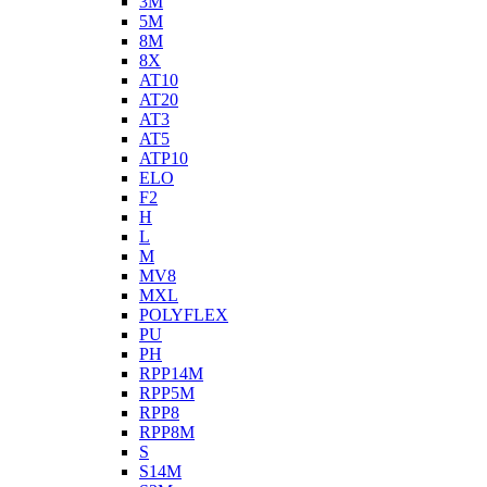
3M
5M
8M
8X
AT10
AT20
AT3
AT5
ATP10
ELO
F2
H
L
M
MV8
MXL
POLYFLEX
PU
PH
RPP14M
RPP5M
RPP8
RPP8M
S
S14M