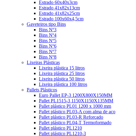
Estrado 60x40x3cm
Estrado 41x82x13cm
Estrado 41x82x25cm
Estrado 100x60x4,5cm
Gaveteiros tipo Bins
Bins Nº3
Bins Nº4
Bins Nº5
Bins Nº6
Bins Nº7
Bins Nº8
Lixeiras Plásticas
Lixeira plástica 15 litros
Lixeira plástica 25 litros
Lixeira plástica 50 litros
Lixeira plástica 100 litros
Pallets Plásticos
Euro Pallet EP-3 1200X800X150MM
Pallet PL1515-3 1150X1150X135MM
Pallet plástico PL01 1200 x 1000 mm
Pallet plástico PL03-A com alma de aço
Pallet plástico PL03-R Reforçado
Pallet plástico PL04-T Termoformado
Pallet plástico PL1210
Pallet plástico PL1210-3