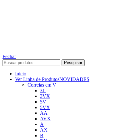
TODOS OS DIREITOS RESERVADOS – 2022 – 2026
Nós da ABelt Group Company nos reservamos o direito de executar manutenção e
alterações de preços, e bem firmar que as fotos sao meramente ilustrativas, entre em
contato para mais informações!
ABELT GROUP COMPANY
Fechar
Pesquisar
Inicio
Ver Linha de Produtos
NOVIDADES
Correias em V
3L
3VX
5V
5VX
AA
AVX
A
AX
B