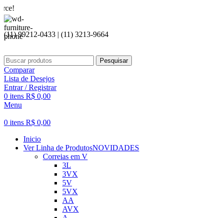
Seja
(11) 99212-0433 | (11) 3213-9664
Pesquisar
Comparar
Lista de Desejos
Entrar / Registrar
0
itens
R$
0,00
Menu
0
itens
R$
0,00
Inicio
Ver Linha de Produtos
NOVIDADES
Correias em V
3L
3VX
5V
5VX
AA
AVX
A