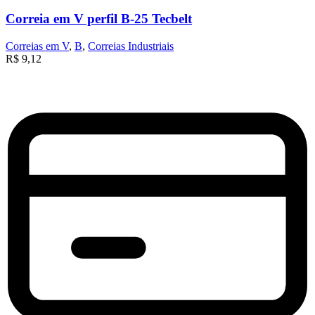
Correia em V perfil B-25 Tecbelt
Correias em V
,
B
,
Correias Industriais
R$
9,12