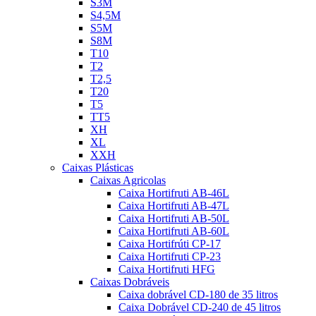
S3M
S4,5M
S5M
S8M
T10
T2
T2,5
T20
T5
TT5
XH
XL
XXH
Caixas Plásticas
Caixas Agricolas
Caixa Hortifruti AB-46L
Caixa Hortifruti AB-47L
Caixa Hortifruti AB-50L
Caixa Hortifruti AB-60L
Caixa Hortifrúti CP-17
Caixa Hortifruti CP-23
Caixa Hortifruti HFG
Caixas Dobráveis
Caixa dobrável CD-180 de 35 litros
Caixa Dobrável CD-240 de 45 litros