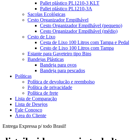
Pallet plástico PL1210-3 KLT
Pallet plástico PL1210-3A
Sacolas Ecológicas
Cesto Organizador Empilhável
Cesto Organizador Empilhável (pequeno)
Cesto Organizador Empilhável (médio)
Cesto de Lixo
Cesta de Lixo 100 Litros com Tampa e Pedal
Cesto de Lixo 100 Litros com Tampa
Estante para Gaveteiro tipo Bins
Bandejas Plásticas
Bandeja para ovos
Bandeja para pescados
Políticas
Política de devolução e reembolso
Política de privacidade
Política de frete
Lista de Comparação
Lista de Desejos
Fale Conosco
Área do Cliente
Entrega Expressa p/ todo Brasil!