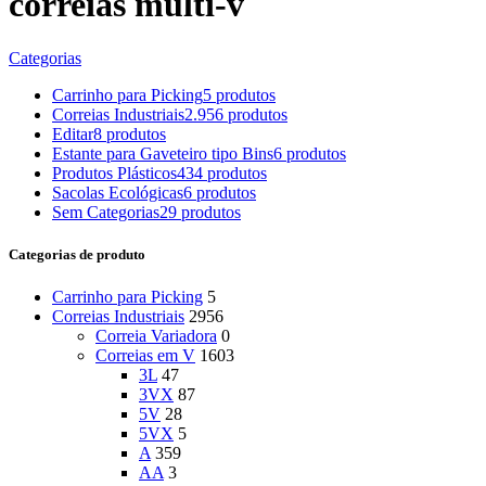
correias multi-v
Categorias
Carrinho para Picking
5 produtos
Correias Industriais
2.956 produtos
Editar
8 produtos
Estante para Gaveteiro tipo Bins
6 produtos
Produtos Plásticos
434 produtos
Sacolas Ecológicas
6 produtos
Sem Categorias
29 produtos
Categorias de produto
Carrinho para Picking
5
Correias Industriais
2956
Correia Variadora
0
Correias em V
1603
3L
47
3VX
87
5V
28
5VX
5
A
359
AA
3