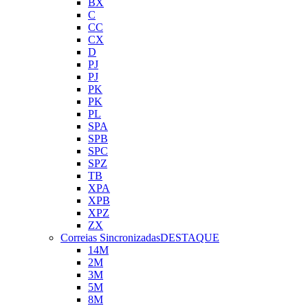
BX
C
CC
CX
D
PJ
PJ
PK
PK
PL
SPA
SPB
SPC
SPZ
TB
XPA
XPB
XPZ
ZX
Correias Sincronizadas
DESTAQUE
14M
2M
3M
5M
8M