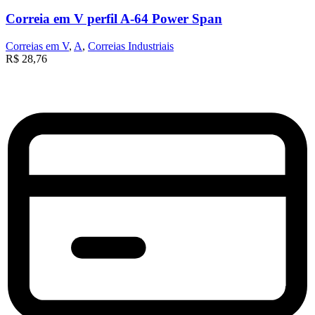
Correia em V perfil A-64 Power Span
Correias em V
,
A
,
Correias Industriais
R$
28,76