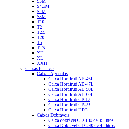
S3M
S4,5M
S5M
S8M
T10
T2
T2,5
T20
T5
TT5
XH
XL
XXH
Caixas Plásticas
Caixas Agricolas
Caixa Hortifruti AB-46L
Caixa Hortifruti AB-47L
Caixa Hortifruti AB-50L
Caixa Hortifruti AB-60L
Caixa Hortifrúti CP-17
Caixa Hortifruti CP-23
Caixa Hortifruti HFG
Caixas Dobráveis
Caixa dobrável CD-180 de 35 litros
Caixa Dobrável CD-240 de 45 litros