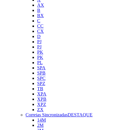
AX
B
BX
C
CC
CX
D
PJ
PJ
PK
PK
PL
SPA
SPB
SPC
SPZ
TB
XPA
XPB
XPZ
ZX
Correias Sincronizadas
DESTAQUE
14M
2M