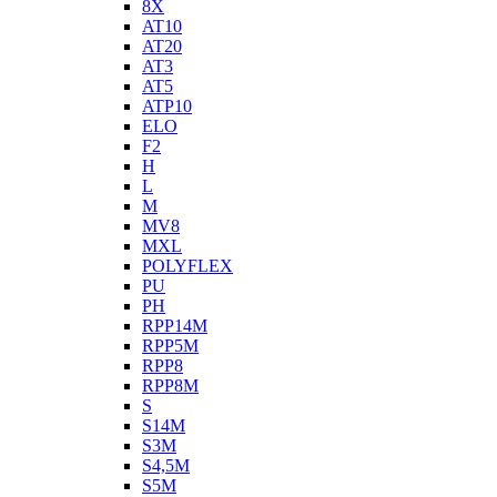
8X
AT10
AT20
AT3
AT5
ATP10
ELO
F2
H
L
M
MV8
MXL
POLYFLEX
PU
PH
RPP14M
RPP5M
RPP8
RPP8M
S
S14M
S3M
S4,5M
S5M