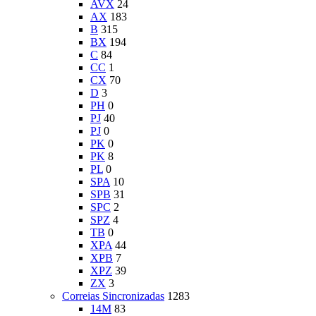
AVX
24
AX
183
B
315
BX
194
C
84
CC
1
CX
70
D
3
PH
0
PJ
40
PJ
0
PK
0
PK
8
PL
0
SPA
10
SPB
31
SPC
2
SPZ
4
TB
0
XPA
44
XPB
7
XPZ
39
ZX
3
Correias Sincronizadas
1283
14M
83