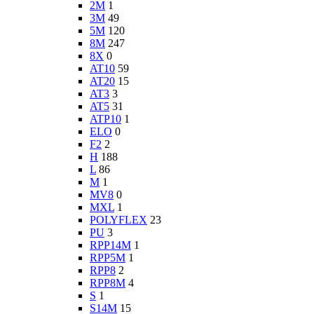
2M
1
3M
49
5M
120
8M
247
8X
0
AT10
59
AT20
15
AT3
3
AT5
31
ATP10
1
ELO
0
F2
2
H
188
L
86
M
1
MV8
0
MXL
1
POLYFLEX
23
PU
3
RPP14M
1
RPP5M
1
RPP8
2
RPP8M
4
S
1
S14M
15