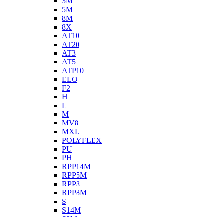
3M
5M
8M
8X
AT10
AT20
AT3
AT5
ATP10
ELO
F2
H
L
M
MV8
MXL
POLYFLEX
PU
PH
RPP14M
RPP5M
RPP8
RPP8M
S
S14M