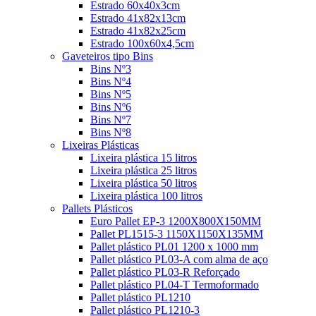
Estrado 60x40x3cm
Estrado 41x82x13cm
Estrado 41x82x25cm
Estrado 100x60x4,5cm
Gaveteiros tipo Bins
Bins Nº3
Bins Nº4
Bins Nº5
Bins Nº6
Bins Nº7
Bins Nº8
Lixeiras Plásticas
Lixeira plástica 15 litros
Lixeira plástica 25 litros
Lixeira plástica 50 litros
Lixeira plástica 100 litros
Pallets Plásticos
Euro Pallet EP-3 1200X800X150MM
Pallet PL1515-3 1150X1150X135MM
Pallet plástico PL01 1200 x 1000 mm
Pallet plástico PL03-A com alma de aço
Pallet plástico PL03-R Reforçado
Pallet plástico PL04-T Termoformado
Pallet plástico PL1210
Pallet plástico PL1210-3