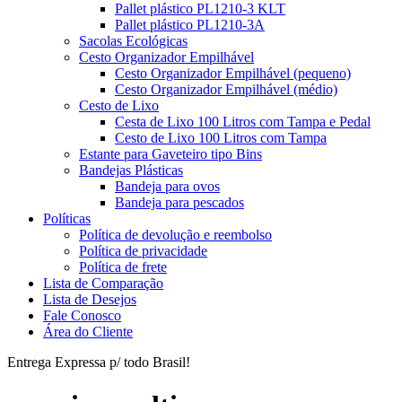
Pallet plástico PL1210-3 KLT
Pallet plástico PL1210-3A
Sacolas Ecológicas
Cesto Organizador Empilhável
Cesto Organizador Empilhável (pequeno)
Cesto Organizador Empilhável (médio)
Cesto de Lixo
Cesta de Lixo 100 Litros com Tampa e Pedal
Cesto de Lixo 100 Litros com Tampa
Estante para Gaveteiro tipo Bins
Bandejas Plásticas
Bandeja para ovos
Bandeja para pescados
Políticas
Política de devolução e reembolso
Política de privacidade
Política de frete
Lista de Comparação
Lista de Desejos
Fale Conosco
Área do Cliente
Entrega Expressa p/ todo Brasil!