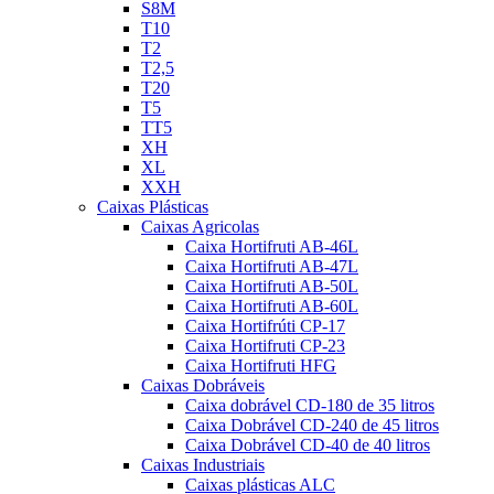
S8M
T10
T2
T2,5
T20
T5
TT5
XH
XL
XXH
Caixas Plásticas
Caixas Agricolas
Caixa Hortifruti AB-46L
Caixa Hortifruti AB-47L
Caixa Hortifruti AB-50L
Caixa Hortifruti AB-60L
Caixa Hortifrúti CP-17
Caixa Hortifruti CP-23
Caixa Hortifruti HFG
Caixas Dobráveis
Caixa dobrável CD-180 de 35 litros
Caixa Dobrável CD-240 de 45 litros
Caixa Dobrável CD-40 de 40 litros
Caixas Industriais
Caixas plásticas ALC