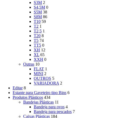
S3M
2
S4,5M
0
S5M
38
S8M
86
T10
59
T2
1
T2,5
1
T20
8
T5
74
TT5
0
XH
12
XL
65
XXH
0
Outras
10
FLAT
1
MINI
2
OUTROS
5
VARIADORA
2
Editar
8
Estante para Gaveteiro tipo Bins
6
Produtos Plásticos
434
Bandejas Plásticas
11
Bandeja para ovos
4
Bandeja para pescados
7
Caixas Plásticas
184