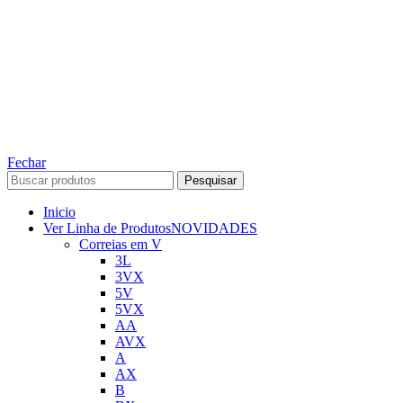
TODOS OS DIREITOS RESERVADOS – 2022 – 2026
Nós da ABelt Group Company nos reservamos o direito de executar manutenção e
alterações de preços, e bem firmar que as fotos sao meramente ilustrativas, entre em
contato para mais informações!
ABELT GROUP COMPANY
Fechar
Pesquisar
Inicio
Ver Linha de Produtos
NOVIDADES
Correias em V
3L
3VX
5V
5VX
AA
AVX
A
AX
B