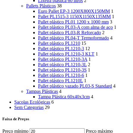
Lixeira plástica 60 litros
2
Pallets Plásticos
38
Euro Pallet EP-3 1200X800X150MM
1
Pallet PL1515-3 1150X1150X135MM
1
Pallet plástico PL01 1200 x 1000 mm
3
Pallet plástico PL03-A com alma de aço
1
Pallet plástico PL03-R Reforçado
2
Pallet plástico PL04-T Termoformado
4
Pallet plástico PL1210
15
Pallet plástico PL1210-3
12
Pallet plástico PL1210-3 KLT
1
Pallet plástico PL1210-3A
1
Pallet plástico PL1210-3L
2
Pallet plástico PL1210-3S
1
Pallet plástico PL1210-6
1
Pallet plástico PL1210L
1
Pallet plástico vazado PL03-S Standard
4
Tampas Plásticas
4
Tampa Plástica 60x40x3cm
4
Sacolas Ecológicas
6
Sem Categorias
29
Faixa de Preços
Preço mínimo
Preço máximo