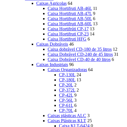
Caixas Agricolas
64
Caixa Hortifruti AB-46L
11
Caixa Hortifruti AB-47L
9
Caixa Hortifruti AB-50L
6
Caixa Hortifruti AB-60L
13
Caixa Hortifrúti CP-17
13
Caixa Hortifruti CP-23
14
Caixa Hortifruti HFG
6
Caixas Dobráveis
46
Caixa dobrável CD-180 de 35 litros
12
Caixa Dobrável CD-240 de 45 litros
31
Caixa Dobrável CD-40 de 40 litros
6
Caixas Industriais
96
Caixas Organizadoras
64
CP-130L
24
CP-180L
13
CP-20L
2
CP-372L
2
CP-42L
9
CP-56L
3
CP-61L
6
CP-70L
4
Caixas plásticas ALC
3
Caixas Plásticas KLT
25
Caixa KLT-6424
0