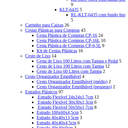
9
KLT-6435
5
RL-KLT-6435 com fundo liso
5
Carrinho para Caixas
26
Cestas Plásticas para Compras
43
Cesta Plástica de Compras CP-16
24
Cesta Plástica de Compras CP-16L
10
Cesta Plástica de Compras CP-6,5L
9
Kit de Cestas Plásticas
16
Cesto de Lixo
14
Cesta de Lixo 100 Litros com Tampa e Pedal
5
Cesto de Lixo 100 Litros com Tampa
12
Cesto de Lixo 60 Litros com Tampa
2
Cesto Organizador Empilhável
4
Cesto Organizador Empilhável (médio)
2
Cesto Organizador Empilhável (pequeno)
2
Estrados Plásticos
97
Estrado Flexível 24x24x1,7cm
12
Estrado Flexível 30x30x1,3cm
6
Estrado Flexível 50x50x1,7cm
8
Estrado 100x60x4,5cm
5
Estrado 40x40x13,5cm
3
Estrado 40x40x4,5cm
6
Estrado 40x40x9cm
3