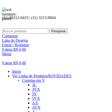
Seja bem
(11) 99212-0433 | (11) 3213-9664
Pesquisar
Comparar
Lista de Desejos
Entrar / Registrar
0
itens
R$
0,00
Menu
0
itens
R$
0,00
Inicio
Ver Linha de Produtos
NOVIDADES
Correias em V
3L
3VX
5V
5VX
AA
AVX
A