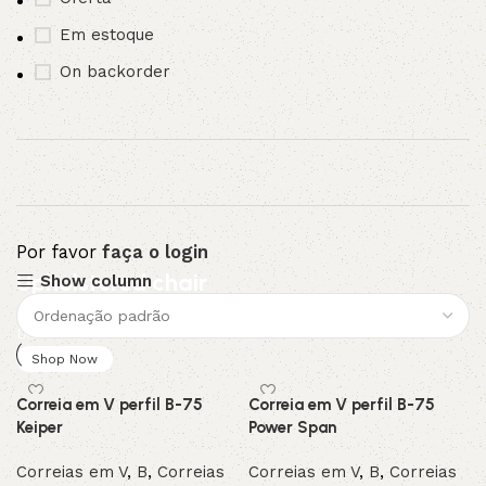
Em estoque
On backorder
Por favor
faça o login
Upholstered chair
Show column
Discount 10%
Shop Now
Correia em V perfil B-75
Correia em V perfil B-75
Keiper
Power Span
Correias em V
,
B
,
Correias
Correias em V
,
B
,
Correias