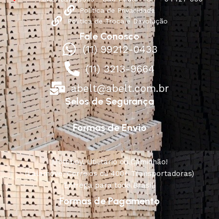
Política de Privacidade
Política de Troca e Devolução
Fale Conosco
(11) 99212-0433
(11) 3213-9664
abelt@abelt.com.br
Selos de Segurança
Formas de Envio
Motoboy, Utilitário ou Caminhão!
(Lalamove, Correios ou 400+ Transportadoras)
Entrega para todo Brasil!
Formas de Pagamento