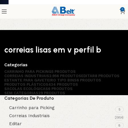
0
correias lisas em v perfil b
Categorias
CARRINHO PARA PICKING
5 PRODUTOS
CORREIAS INDUSTRIAIS
2.956 PRODUTOS
EDITAR
8 PRODUTOS
ESTANTE PARA GAVETEIRO TIPO BINS
6 PRODUTOS
PRODUTOS PLÁSTICOS
434 PRODUTOS
SACOLAS ECOLÓGICAS
6 PRODUTOS
SEM CATEGORIAS
29 PRODUTOS
Categorias De Produto
Carrinho para Picking
5
Correias Industriais
2956
Editar
8