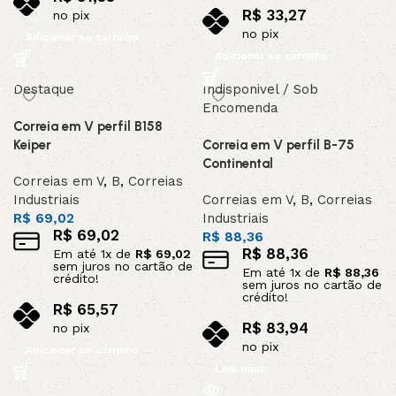
R$
33,27
no pix
no pix
Adicionar ao carrinho
Adicionar ao carrinho
Destaque
Indisponivel / Sob
Encomenda
Correia em V perfil B158
Keiper
Correia em V perfil B-75
Continental
Correias em V
,
B
,
Correias
Industriais
Correias em V
,
B
,
Correias
R$
69,02
Industriais
R$
69,02
R$
88,36
R$
88,36
Em até
1
x de
R$
69,02
sem juros no cartão de
Em até
1
x de
R$
88,36
crédito!
sem juros no cartão de
crédito!
R$
65,57
R$
83,94
no pix
no pix
Adicionar ao carrinho
Leia mais