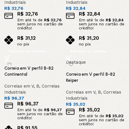
Industriais
Industriais
R$
32,76
R$
32,84
R$
32,76
R$
32,84
Em até
1
x de
R$
32,76
Em até
1
x de
R$
32,84
sem juros no cartão de
sem juros no cartão de
crédito!
crédito!
R$
31,12
R$
31,20
no pix
no pix
Adicionar ao carrinho
Adicionar ao carrinho
Destaque
Correia em V perfil B-82
Continental
Correia em V perfil B-82
Keiper
Correias em V
,
B
,
Correias
Industriais
Correias em V
,
B
,
Correias
R$
96,37
Industriais
R$
96,37
R$
35,02
R$
35,02
Em até
1
x de
R$
96,37
sem juros no cartão de
Em até
1
x de
R$
35,02
crédito!
sem juros no cartão de
crédito!
R$
91,55