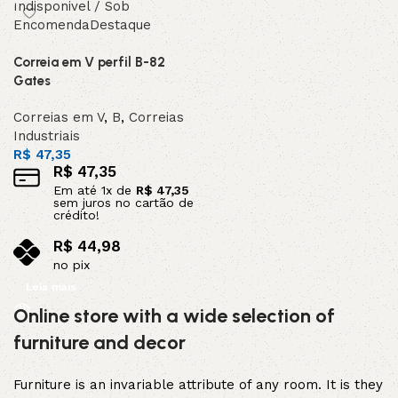
Indisponivel / Sob
Encomenda
Destaque
Correia em V perfil B-82
Gates
Correias em V
,
B
,
Correias
Industriais
R$
47,35
R$
47,35
Em até
1
x de
R$
47,35
sem juros no cartão de
crédito!
R$
44,98
no pix
Leia mais
Online store with a wide selection of
furniture and decor
Furniture is an invariable attribute of any room. It is they