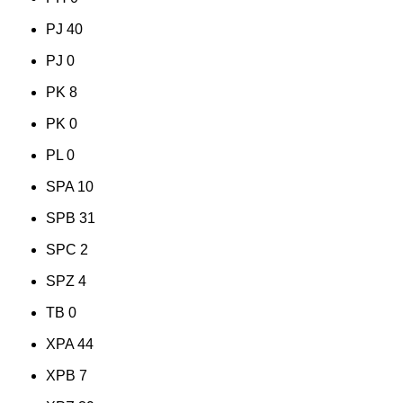
PJ
40
PJ
0
PK
8
PK
0
PL
0
SPA
10
SPB
31
SPC
2
SPZ
4
TB
0
XPA
44
XPB
7