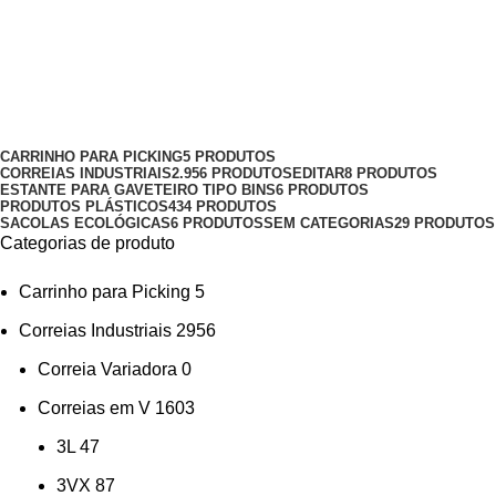
correias BX42
Categorias
CARRINHO PARA PICKING
5 PRODUTOS
CORREIAS INDUSTRIAIS
2.956 PRODUTOS
EDITAR
8 PRODUTOS
ESTANTE PARA GAVETEIRO TIPO BINS
6 PRODUTOS
PRODUTOS PLÁSTICOS
434 PRODUTOS
SACOLAS ECOLÓGICAS
6 PRODUTOS
SEM CATEGORIAS
29 PRODUTOS
Categorias de produto
Carrinho para Picking
5
Correias Industriais
2956
Correia Variadora
0
Correias em V
1603
3L
47
3VX
87