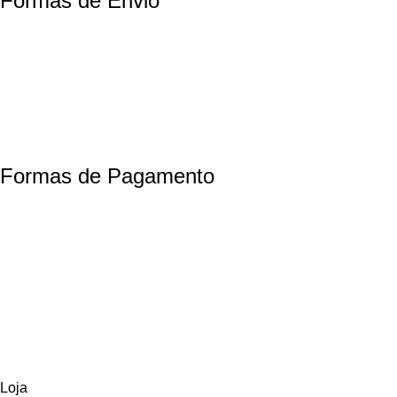
Formas de Envio
Motoboy, Utilitário ou Caminhão!
(Lalamove, Correios ou 400+ Transportadoras)
Entrega para todo Brasil!
Formas de Pagamento
TODOS OS DIREITOS RESERVADOS – 2022 – 2026
Nós da ABelt Group Company nos reservamos o direito de executar manutenção e
alterações de preços, e bem firmar que as fotos sao meramente ilustrativas, entre
em contato para mais informações!
ABELT GROUP COMPANY
Loja