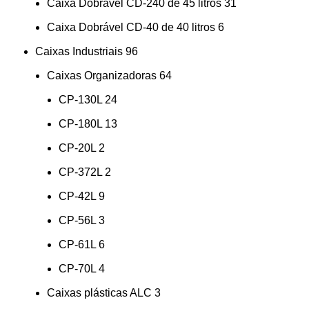
Caixa Dobrável CD-240 de 45 litros
31
Caixa Dobrável CD-40 de 40 litros
6
Caixas Industriais
96
Caixas Organizadoras
64
CP-130L
24
CP-180L
13
CP-20L
2
CP-372L
2
CP-42L
9
CP-56L
3
CP-61L
6
CP-70L
4
Caixas plásticas ALC
3