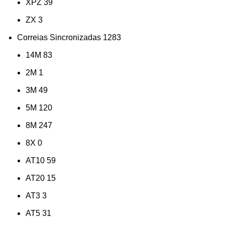
XPZ
39
ZX
3
Correias Sincronizadas
1283
14M
83
2M
1
3M
49
5M
120
8M
247
8X
0
AT10
59
AT20
15
AT3
3
AT5
31