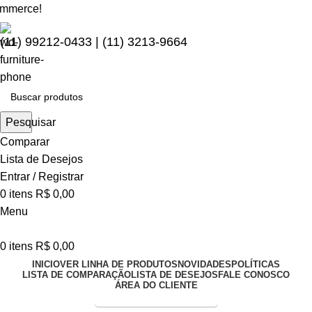
e!
(11) 99212-0433 | (11) 3213-9664
Pesquisar
Comparar
Lista de Desejos
Entrar / Registrar
0
itens
R$
0,00
Menu
0
itens
R$
0,00
INICIO
VER LINHA DE PRODUTOS
NOVIDADES
POLÍTICAS
LISTA DE COMPARAÇÃO
LISTA DE DESEJOS
FALE CONOSCO
ÁREA DO CLIENTE
Entrega Expressa p/ todo Brasil!