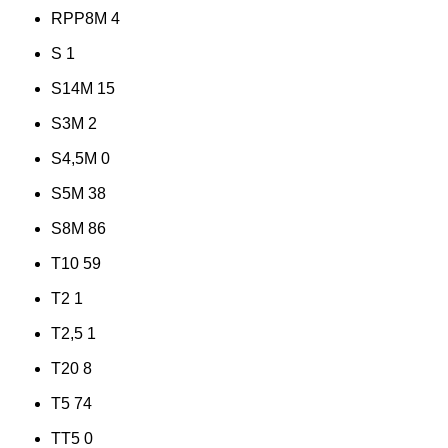
RPP8M
4
S
1
S14M
15
S3M
2
S4,5M
0
S5M
38
S8M
86
T10
59
T2
1
T2,5
1
T20
8
T5
74
TT5
0