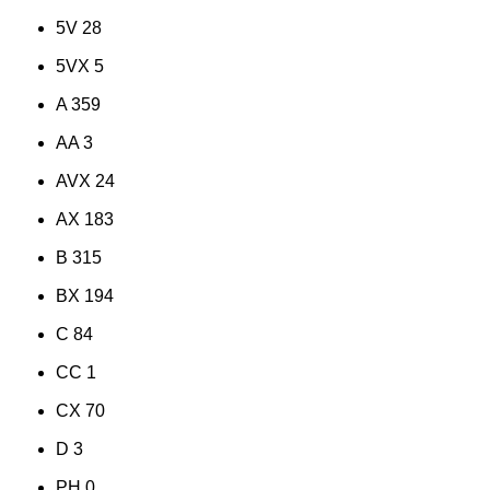
5V
28
5VX
5
A
359
AA
3
AVX
24
AX
183
B
315
BX
194
C
84
CC
1
CX
70
D
3
PH
0