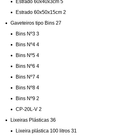
Estrado 60x40x3cm
5
Estrado 60x50x15cm
2
Gaveteiros tipo Bins
27
Bins Nº3
3
Bins Nº4
4
Bins Nº5
4
Bins Nº6
4
Bins Nº7
4
Bins Nº8
4
Bins Nº9
2
CP-20L-V
2
Lixeiras Plásticas
36
Lixeira plástica 100 litros
31