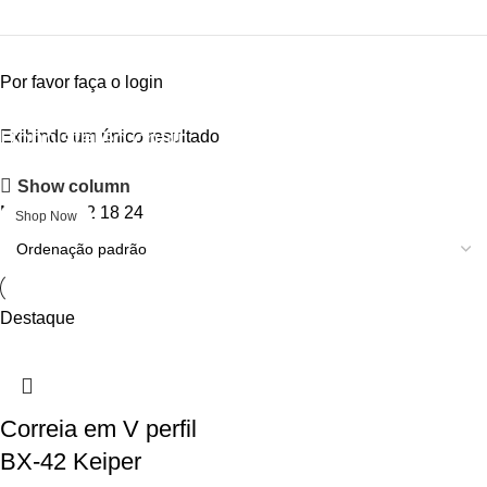
Por favor
faça o login
Upholstered chair
Exibindo um único resultado
Show column
Discount 10%
Mostrar
9
12
18
24
Shop Now
Destaque
Correia em V perfil
BX-42 Keiper