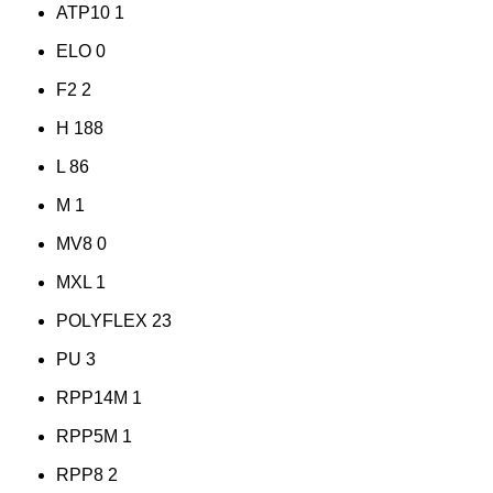
ATP10
1
ELO
0
F2
2
H
188
L
86
M
1
MV8
0
MXL
1
POLYFLEX
23
PU
3
RPP14M
1
RPP5M
1
RPP8
2