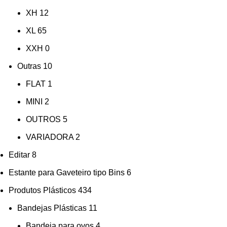
XH
12
XL
65
XXH
0
Outras
10
FLAT
1
MINI
2
OUTROS
5
VARIADORA
2
Editar
8
Estante para Gaveteiro tipo Bins
6
Produtos Plásticos
434
Bandejas Plásticas
11
Bandeja para ovos
4