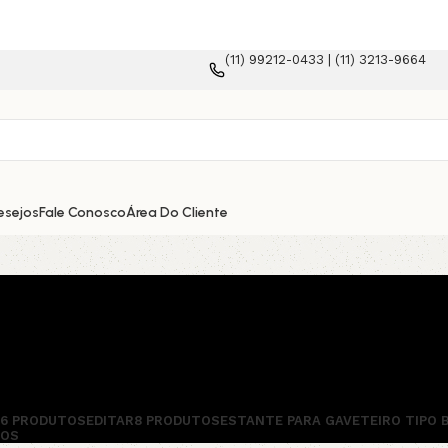
(11) 99212-0433 | (11) 3213-9664
e-commerce!
esejos
Fale Conosco
Área Do Cliente
56 PRODUTOS
EDITAR
8 PRODUTOS
ESTANTE PARA GAVETEIRO TIPO 
TOS