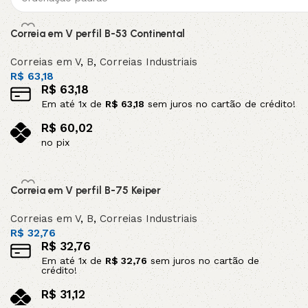
Correia em V perfil B-53 Continental
Correias em V
,
B
,
Correias Industriais
R$
63,18
R$
63,18
Em até
1
x de
R$
63,18
sem juros no cartão de crédito!
R$
60,02
no pix
Adicionar ao carrinho
Correia em V perfil B-75 Keiper
Correias em V
,
B
,
Correias Industriais
R$
32,76
R$
32,76
Em até
1
x de
R$
32,76
sem juros no cartão de
crédito!
R$
31,12