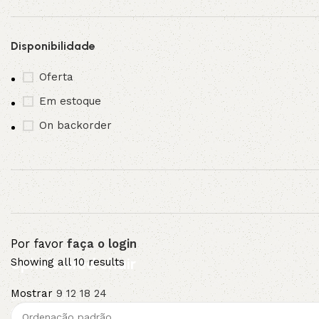
Disponibilidade
Oferta
Em estoque
On backorder
Por favor
faça o login
Upholstered chair
Showing all 10 results
Mostrar
9
12
18
24
Discount 10%
Shop Now