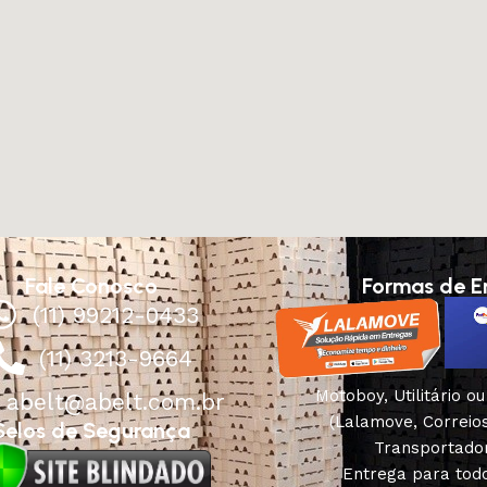
Fale Conosco
Formas de E
(11) 99212-0433
(11) 3213-9664
Motoboy, Utilitário o
abelt@abelt.com.br
(Lalamove, Correio
Selos de Segurança
Transportado
Entrega para todo