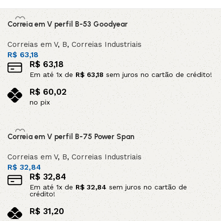
Correia em V perfil B-53 Goodyear
Correias em V
,
B
,
Correias Industriais
R$
63,18
R$
63,18
Em até
1
x de
R$
63,18
sem juros no cartão de crédito!
R$
60,02
no pix
Adicionar ao carrinho
Correia em V perfil B-75 Power Span
Correias em V
,
B
,
Correias Industriais
R$
32,84
R$
32,84
Em até
1
x de
R$
32,84
sem juros no cartão de
crédito!
R$
31,20