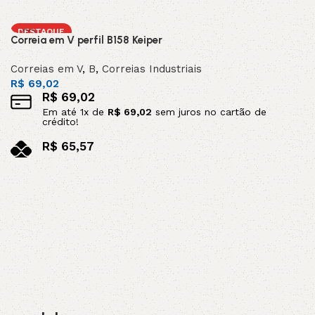
no pix
Adicionar ao carrinho
DESTAQUE
Correia em V perfil B158 Keiper
Correias em V
,
B
,
Correias Industriais
R$
69,02
R$
69,02
Em até
1
x de
R$
69,02
sem juros no cartão de
crédito!
R$
65,57
no pix
Adicionar ao carrinho