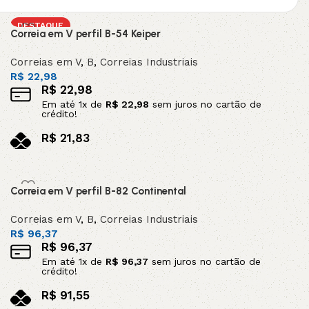
DESTAQUE
Correia em V perfil B-54 Keiper
Correias em V
,
B
,
Correias Industriais
R$
22,98
R$
22,98
Em até
1
x de
R$
22,98
sem juros no cartão de
crédito!
R$
21,83
no pix
Adicionar ao carrinho
Correia em V perfil B-82 Continental
Correias em V
,
B
,
Correias Industriais
R$
96,37
R$
96,37
Em até
1
x de
R$
96,37
sem juros no cartão de
crédito!
R$
91,55