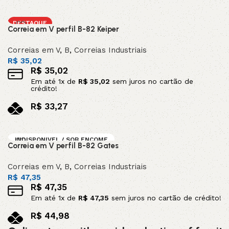
no pix
Adicionar ao carrinho
DESTAQUE
Correia em V perfil B-82 Keiper
Correias em V
,
B
,
Correias Industriais
R$
35,02
R$
35,02
Em até
1
x de
R$
35,02
sem juros no cartão de
crédito!
R$
33,27
no pix
Adicionar ao carrinho
INDISPONIVEL / SOB ENCOME
Correia em V perfil B-82 Gates
NDA
DESTAQUE
Correias em V
,
B
,
Correias Industriais
R$
47,35
R$
47,35
Em até
1
x de
R$
47,35
sem juros no cartão de crédito!
R$
44,98
no pix