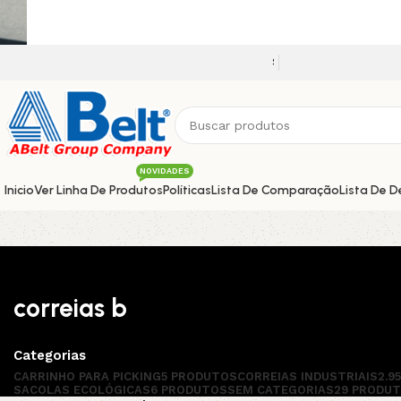
Seja bem vindo a nossa plataforma 
NOVIDADES
Inicio
Ver Linha De Produtos
Políticas
Lista De Comparação
Lista De D
correias b
Categorias
CARRINHO PARA PICKING
5 PRODUTOS
CORREIAS INDUSTRIAIS
2.9
SACOLAS ECOLÓGICAS
6 PRODUTOS
SEM CATEGORIAS
29 PRODU