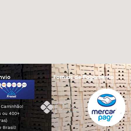
nvio
Formas de Pagamento
u Caminhão!
s ou 400+
ras)
 Brasil!