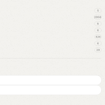
5
2956
8
6
434
6
29