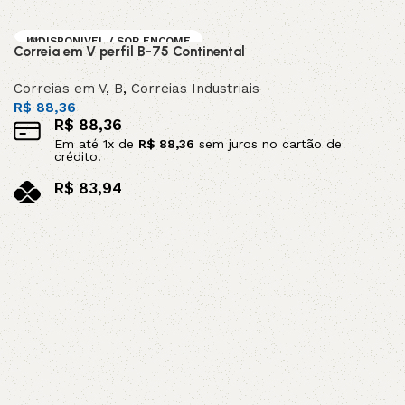
no pix
Adicionar ao carrinho
INDISPONIVEL / SOB ENCOME
Correia em V perfil B-75 Continental
NDA
Correias em V
,
B
,
Correias Industriais
R$
88,36
R$
88,36
Em até
1
x de
R$
88,36
sem juros no cartão de
crédito!
R$
83,94
no pix
Leia mais