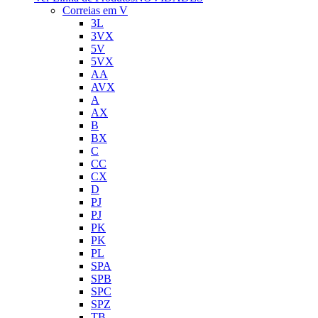
Correias em V
3L
3VX
5V
5VX
AA
AVX
A
AX
B
BX
C
CC
CX
D
PJ
PJ
PK
PK
PL
SPA
SPB
SPC
SPZ
TB