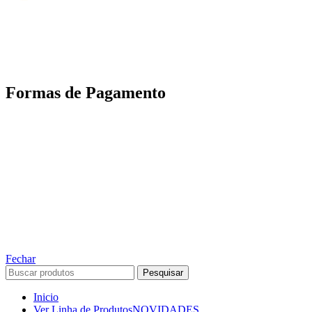
Motoboy, Utilitário ou Caminhão!
(Lalamove, Correios ou 400+ Transportadoras)
Entrega para todo Brasil!
Formas de Pagamento
TODOS OS DIREITOS RESERVADOS – 2022 – 2026
Nós da ABelt Group Company nos reservamos o direito de executar manutenção e
alterações de preços, e bem firmar que as fotos sao meramente ilustrativas, entre em
contato para mais informações!
ABELT GROUP COMPANY
Fechar
Pesquisar
Inicio
Ver Linha de Produtos
NOVIDADES