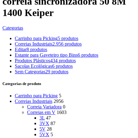
correia sincronizadora 50 8M
1400 Keiper
Categorias
Carrinho para Picking
5 produtos
Correias Industriais
2.956 produtos
Editar
8 produtos
Estante para Gaveteiro tipo Bins
6 produtos
Produtos Plásticos
434 produtos
Sacolas Ecológicas
6 produtos
Sem Categorias
29 produtos
Categorias de produto
Carrinho para Picking
5
Correias Industriais
2956
Correia Variadora
0
Correias em V
1603
3L
47
3VX
87
5V
28
5VX
5