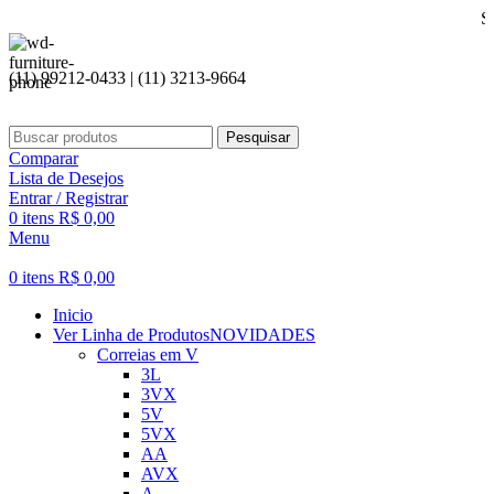
Seja bem vi
(11) 99212-0433 | (11) 3213-9664
Pesquisar
Comparar
Lista de Desejos
Entrar / Registrar
0
itens
R$
0,00
Menu
0
itens
R$
0,00
Inicio
Ver Linha de Produtos
NOVIDADES
Correias em V
3L
3VX
5V
5VX
AA
AVX
A