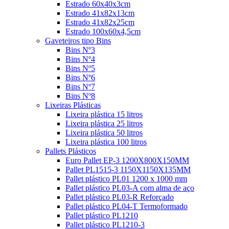
Estrado 60x40x3cm
Estrado 41x82x13cm
Estrado 41x82x25cm
Estrado 100x60x4,5cm
Gaveteiros tipo Bins
Bins Nº3
Bins Nº4
Bins Nº5
Bins Nº6
Bins Nº7
Bins Nº8
Lixeiras Plásticas
Lixeira plástica 15 litros
Lixeira plástica 25 litros
Lixeira plástica 50 litros
Lixeira plástica 100 litros
Pallets Plásticos
Euro Pallet EP-3 1200X800X150MM
Pallet PL1515-3 1150X1150X135MM
Pallet plástico PL01 1200 x 1000 mm
Pallet plástico PL03-A com alma de aço
Pallet plástico PL03-R Reforçado
Pallet plástico PL04-T Termoformado
Pallet plástico PL1210
Pallet plástico PL1210-3