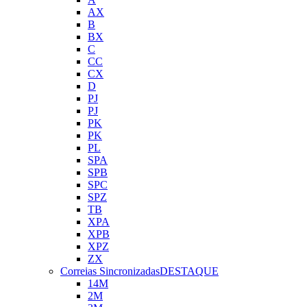
AX
B
BX
C
CC
CX
D
PJ
PJ
PK
PK
PL
SPA
SPB
SPC
SPZ
TB
XPA
XPB
XPZ
ZX
Correias Sincronizadas
DESTAQUE
14M
2M