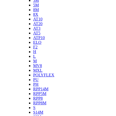
3M
5M
8M
8X
AT10
AT20
AT3
AT5
ATP10
ELO
F2
H
L
M
MV8
MXL
POLYFLEX
PU
PH
RPP14M
RPP5M
RPP8
RPP8M
S
S14M