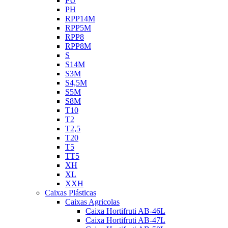
PU
PH
RPP14M
RPP5M
RPP8
RPP8M
S
S14M
S3M
S4,5M
S5M
S8M
T10
T2
T2,5
T20
T5
TT5
XH
XL
XXH
Caixas Plásticas
Caixas Agricolas
Caixa Hortifruti AB-46L
Caixa Hortifruti AB-47L