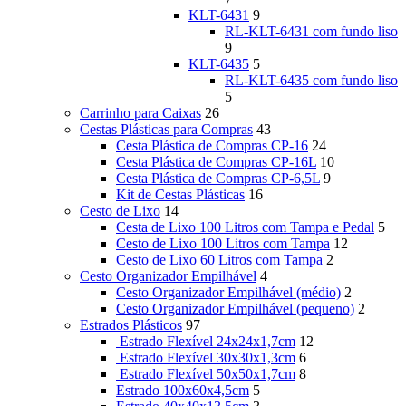
KLT-6431
9
RL-KLT-6431 com fundo liso
9
KLT-6435
5
RL-KLT-6435 com fundo liso
5
Carrinho para Caixas
26
Cestas Plásticas para Compras
43
Cesta Plástica de Compras CP-16
24
Cesta Plástica de Compras CP-16L
10
Cesta Plástica de Compras CP-6,5L
9
Kit de Cestas Plásticas
16
Cesto de Lixo
14
Cesta de Lixo 100 Litros com Tampa e Pedal
5
Cesto de Lixo 100 Litros com Tampa
12
Cesto de Lixo 60 Litros com Tampa
2
Cesto Organizador Empilhável
4
Cesto Organizador Empilhável (médio)
2
Cesto Organizador Empilhável (pequeno)
2
Estrados Plásticos
97
Estrado Flexível 24x24x1,7cm
12
Estrado Flexível 30x30x1,3cm
6
Estrado Flexível 50x50x1,7cm
8
Estrado 100x60x4,5cm
5