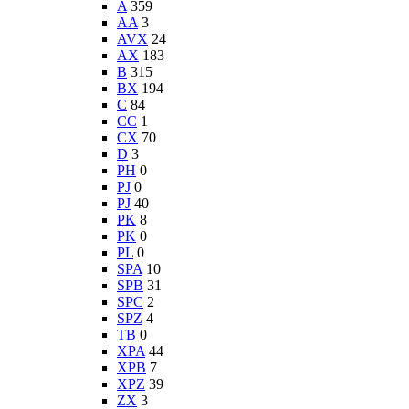
A
359
AA
3
AVX
24
AX
183
B
315
BX
194
C
84
CC
1
CX
70
D
3
PH
0
PJ
0
PJ
40
PK
8
PK
0
PL
0
SPA
10
SPB
31
SPC
2
SPZ
4
TB
0
XPA
44
XPB
7
XPZ
39
ZX
3