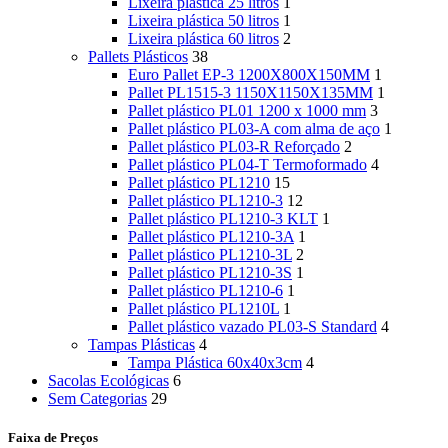
Lixeira plástica 25 litros
1
Lixeira plástica 50 litros
1
Lixeira plástica 60 litros
2
Pallets Plásticos
38
Euro Pallet EP-3 1200X800X150MM
1
Pallet PL1515-3 1150X1150X135MM
1
Pallet plástico PL01 1200 x 1000 mm
3
Pallet plástico PL03-A com alma de aço
1
Pallet plástico PL03-R Reforçado
2
Pallet plástico PL04-T Termoformado
4
Pallet plástico PL1210
15
Pallet plástico PL1210-3
12
Pallet plástico PL1210-3 KLT
1
Pallet plástico PL1210-3A
1
Pallet plástico PL1210-3L
2
Pallet plástico PL1210-3S
1
Pallet plástico PL1210-6
1
Pallet plástico PL1210L
1
Pallet plástico vazado PL03-S Standard
4
Tampas Plásticas
4
Tampa Plástica 60x40x3cm
4
Sacolas Ecológicas
6
Sem Categorias
29
Faixa de Preços