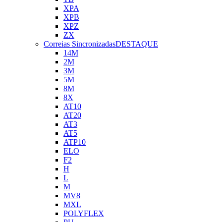
XPA
XPB
XPZ
ZX
Correias Sincronizadas
DESTAQUE
14M
2M
3M
5M
8M
8X
AT10
AT20
AT3
AT5
ATP10
ELO
F2
H
L
M
MV8
MXL
POLYFLEX