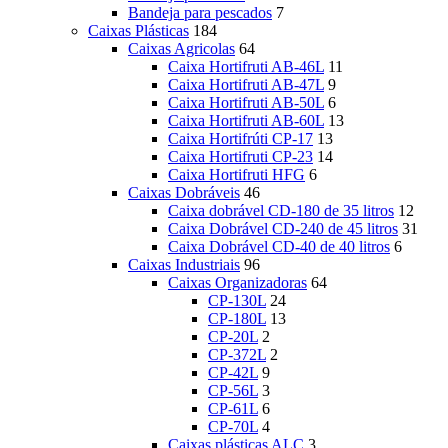
Bandeja para pescados
7
Caixas Plásticas
184
Caixas Agricolas
64
Caixa Hortifruti AB-46L
11
Caixa Hortifruti AB-47L
9
Caixa Hortifruti AB-50L
6
Caixa Hortifruti AB-60L
13
Caixa Hortifrúti CP-17
13
Caixa Hortifruti CP-23
14
Caixa Hortifruti HFG
6
Caixas Dobráveis
46
Caixa dobrável CD-180 de 35 litros
12
Caixa Dobrável CD-240 de 45 litros
31
Caixa Dobrável CD-40 de 40 litros
6
Caixas Industriais
96
Caixas Organizadoras
64
CP-130L
24
CP-180L
13
CP-20L
2
CP-372L
2
CP-42L
9
CP-56L
3
CP-61L
6
CP-70L
4
Caixas plásticas ALC
3