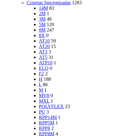
Correias Sincronizadas
1283
14M
83
2M
1
3M
49
5M
120
8M
247
8X
0
AT10
59
AT20
15
AT3
3
AT5
31
ATP10
1
ELO
0
F2
2
H
188
L
86
M
1
MV8
0
MXL
1
POLYFLEX
23
PU
3
RPP14M
1
RPP5M
1
RPP8
2
RPP8M
4