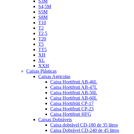
S3M
S4,5M
S5M
S8M
T10
T2
T2,5
T20
T5
TT5
XH
XL
XXH
Caixas Plásticas
Caixas Agricolas
Caixa Hortifruti AB-46L
Caixa Hortifruti AB-47L
Caixa Hortifruti AB-50L
Caixa Hortifruti AB-60L
Caixa Hortifrúti CP-17
Caixa Hortifruti CP-23
Caixa Hortifruti HFG
Caixas Dobráveis
Caixa dobrável CD-180 de 35 litros
Caixa Dobrável CD-240 de 45 litros