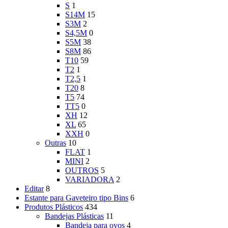
S
1
S14M
15
S3M
2
S4,5M
0
S5M
38
S8M
86
T10
59
T2
1
T2,5
1
T20
8
T5
74
TT5
0
XH
12
XL
65
XXH
0
Outras
10
FLAT
1
MINI
2
OUTROS
5
VARIADORA
2
Editar
8
Estante para Gaveteiro tipo Bins
6
Produtos Plásticos
434
Bandejas Plásticas
11
Bandeja para ovos
4