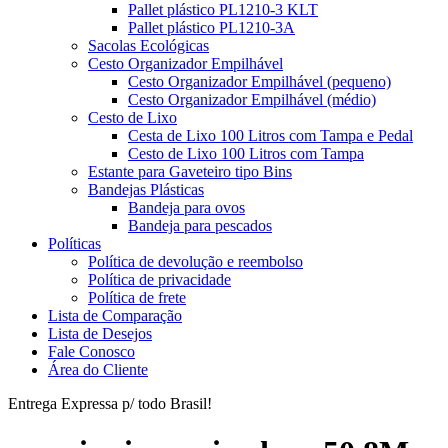
Pallet plástico PL1210-3 KLT
Pallet plástico PL1210-3A
Sacolas Ecológicas
Cesto Organizador Empilhável
Cesto Organizador Empilhável (pequeno)
Cesto Organizador Empilhável (médio)
Cesto de Lixo
Cesta de Lixo 100 Litros com Tampa e Pedal
Cesto de Lixo 100 Litros com Tampa
Estante para Gaveteiro tipo Bins
Bandejas Plásticas
Bandeja para ovos
Bandeja para pescados
Políticas
Política de devolução e reembolso
Política de privacidade
Política de frete
Lista de Comparação
Lista de Desejos
Fale Conosco
Área do Cliente
Entrega Expressa p/ todo Brasil!