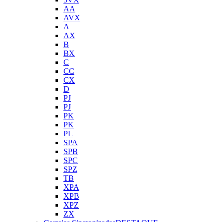
AA
AVX
A
AX
B
BX
C
CC
CX
D
PJ
PJ
PK
PK
PL
SPA
SPB
SPC
SPZ
TB
XPA
XPB
XPZ
ZX