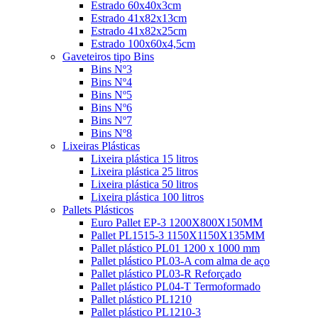
Estrado 60x40x3cm
Estrado 41x82x13cm
Estrado 41x82x25cm
Estrado 100x60x4,5cm
Gaveteiros tipo Bins
Bins Nº3
Bins Nº4
Bins Nº5
Bins Nº6
Bins Nº7
Bins Nº8
Lixeiras Plásticas
Lixeira plástica 15 litros
Lixeira plástica 25 litros
Lixeira plástica 50 litros
Lixeira plástica 100 litros
Pallets Plásticos
Euro Pallet EP-3 1200X800X150MM
Pallet PL1515-3 1150X1150X135MM
Pallet plástico PL01 1200 x 1000 mm
Pallet plástico PL03-A com alma de aço
Pallet plástico PL03-R Reforçado
Pallet plástico PL04-T Termoformado
Pallet plástico PL1210
Pallet plástico PL1210-3