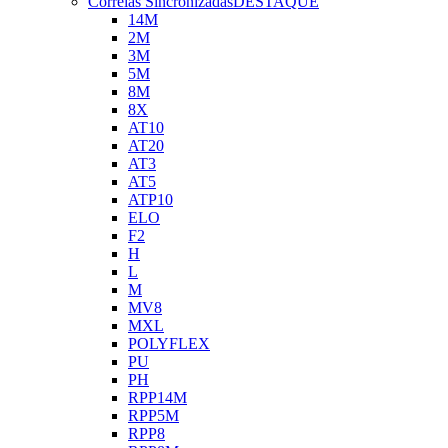
Correias Sincronizadas
DESTAQUE
14M
2M
3M
5M
8M
8X
AT10
AT20
AT3
AT5
ATP10
ELO
F2
H
L
M
MV8
MXL
POLYFLEX
PU
PH
RPP14M
RPP5M
RPP8