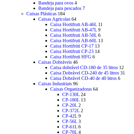
Bandeja para ovos
4
Bandeja para pescados
7
Caixas Plásticas
184
Caixas Agricolas
64
Caixa Hortifruti AB-46L
11
Caixa Hortifruti AB-47L
9
Caixa Hortifruti AB-50L
6
Caixa Hortifruti AB-60L
13
Caixa Hortifrúti CP-17
13
Caixa Hortifruti CP-23
14
Caixa Hortifruti HFG
6
Caixas Dobráveis
46
Caixa dobrável CD-180 de 35 litros
12
Caixa Dobrável CD-240 de 45 litros
31
Caixa Dobrável CD-40 de 40 litros
6
Caixas Industriais
96
Caixas Organizadoras
64
CP-130L
24
CP-180L
13
CP-20L
2
CP-372L
2
CP-42L
9
CP-56L
3
CP-61L
6
CP-70L
4