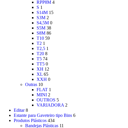
RPP8M
4
S
1
S14M
15
S3M
2
S4,5M
0
S5M
38
S8M
86
T10
59
T2
1
T2,5
1
T20
8
T5
74
TT5
0
XH
12
XL
65
XXH
0
Outras
10
FLAT
1
MINI
2
OUTROS
5
VARIADORA
2
Editar
8
Estante para Gaveteiro tipo Bins
6
Produtos Plásticos
434
Bandejas Plásticas
11