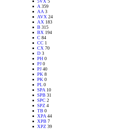
5VX
5
A
359
AA
3
AVX
24
AX
183
B
315
BX
194
C
84
CC
1
CX
70
D
3
PH
0
PJ
0
PJ
40
PK
8
PK
0
PL
0
SPA
10
SPB
31
SPC
2
SPZ
4
TB
0
XPA
44
XPB
7
XPZ
39