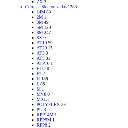
ZX
3
Correias Sincronizadas
1283
14M
83
2M
1
3M
49
5M
120
8M
247
8X
0
AT10
59
AT20
15
AT3
3
AT5
31
ATP10
1
ELO
0
F2
2
H
188
L
86
M
1
MV8
0
MXL
1
POLYFLEX
23
PU
3
RPP14M
1
RPP5M
1
RPP8
2