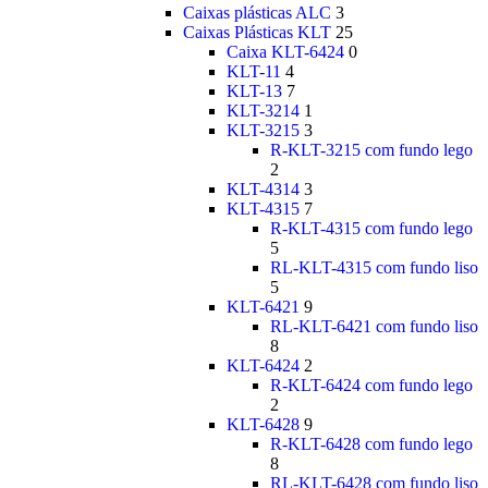
Caixas plásticas ALC
3
Caixas Plásticas KLT
25
Caixa KLT-6424
0
KLT-11
4
KLT-13
7
KLT-3214
1
KLT-3215
3
R-KLT-3215 com fundo lego
2
KLT-4314
3
KLT-4315
7
R-KLT-4315 com fundo lego
5
RL-KLT-4315 com fundo liso
5
KLT-6421
9
RL-KLT-6421 com fundo liso
8
KLT-6424
2
R-KLT-6424 com fundo lego
2
KLT-6428
9
R-KLT-6428 com fundo lego
8
RL-KLT-6428 com fundo liso