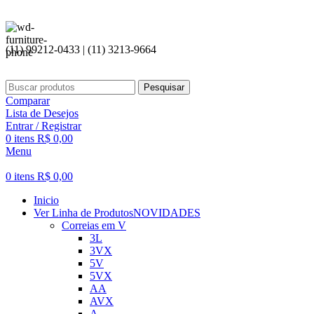
Seja bem vi
(11) 99212-0433 | (11) 3213-9664
Pesquisar
Comparar
Lista de Desejos
Entrar / Registrar
0
itens
R$
0,00
Menu
0
itens
R$
0,00
Inicio
Ver Linha de Produtos
NOVIDADES
Correias em V
3L
3VX
5V
5VX
AA
AVX
A