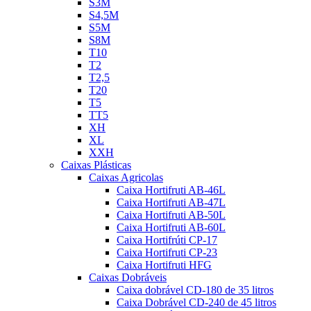
S3M
S4,5M
S5M
S8M
T10
T2
T2,5
T20
T5
TT5
XH
XL
XXH
Caixas Plásticas
Caixas Agricolas
Caixa Hortifruti AB-46L
Caixa Hortifruti AB-47L
Caixa Hortifruti AB-50L
Caixa Hortifruti AB-60L
Caixa Hortifrúti CP-17
Caixa Hortifruti CP-23
Caixa Hortifruti HFG
Caixas Dobráveis
Caixa dobrável CD-180 de 35 litros
Caixa Dobrável CD-240 de 45 litros