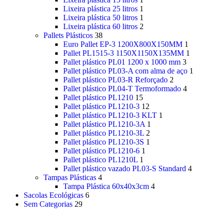
Lixeira plástica 25 litros
1
Lixeira plástica 50 litros
1
Lixeira plástica 60 litros
2
Pallets Plásticos
38
Euro Pallet EP-3 1200X800X150MM
1
Pallet PL1515-3 1150X1150X135MM
1
Pallet plástico PL01 1200 x 1000 mm
3
Pallet plástico PL03-A com alma de aço
1
Pallet plástico PL03-R Reforçado
2
Pallet plástico PL04-T Termoformado
4
Pallet plástico PL1210
15
Pallet plástico PL1210-3
12
Pallet plástico PL1210-3 KLT
1
Pallet plástico PL1210-3A
1
Pallet plástico PL1210-3L
2
Pallet plástico PL1210-3S
1
Pallet plástico PL1210-6
1
Pallet plástico PL1210L
1
Pallet plástico vazado PL03-S Standard
4
Tampas Plásticas
4
Tampa Plástica 60x40x3cm
4
Sacolas Ecológicas
6
Sem Categorias
29