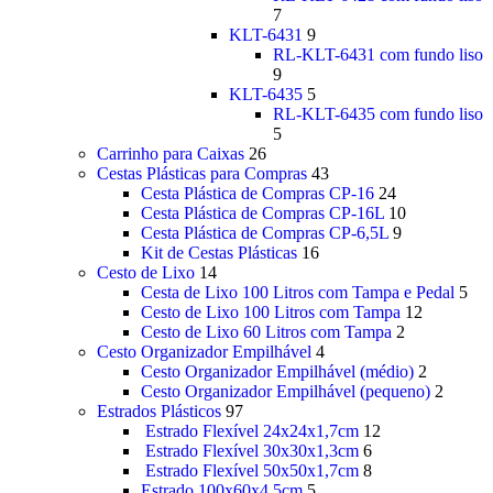
7
KLT-6431
9
RL-KLT-6431 com fundo liso
9
KLT-6435
5
RL-KLT-6435 com fundo liso
5
Carrinho para Caixas
26
Cestas Plásticas para Compras
43
Cesta Plástica de Compras CP-16
24
Cesta Plástica de Compras CP-16L
10
Cesta Plástica de Compras CP-6,5L
9
Kit de Cestas Plásticas
16
Cesto de Lixo
14
Cesta de Lixo 100 Litros com Tampa e Pedal
5
Cesto de Lixo 100 Litros com Tampa
12
Cesto de Lixo 60 Litros com Tampa
2
Cesto Organizador Empilhável
4
Cesto Organizador Empilhável (médio)
2
Cesto Organizador Empilhável (pequeno)
2
Estrados Plásticos
97
Estrado Flexível 24x24x1,7cm
12
Estrado Flexível 30x30x1,3cm
6
Estrado Flexível 50x50x1,7cm
8
Estrado 100x60x4,5cm
5