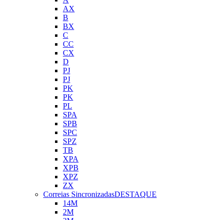
AX
B
BX
C
CC
CX
D
PJ
PJ
PK
PK
PL
SPA
SPB
SPC
SPZ
TB
XPA
XPB
XPZ
ZX
Correias Sincronizadas
DESTAQUE
14M
2M