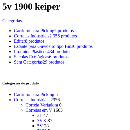
5v 1900 keiper
Categorias
Carrinho para Picking
5 produtos
Correias Industriais
2.956 produtos
Editar
8 produtos
Estante para Gaveteiro tipo Bins
6 produtos
Produtos Plásticos
434 produtos
Sacolas Ecológicas
6 produtos
Sem Categorias
29 produtos
Categorias de produto
Carrinho para Picking
5
Correias Industriais
2956
Correia Variadora
0
Correias em V
1603
3L
47
3VX
87
5V
28