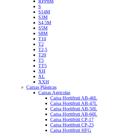
RPP8M
S
S14M
S3M
S4,5M
S5M
S8M
T10
T2
T2,5
T20
T5
TT5
XH
XL
XXH
Caixas Plásticas
Caixas Agricolas
Caixa Hortifruti AB-46L
Caixa Hortifruti AB-47L
Caixa Hortifruti AB-50L
Caixa Hortifruti AB-60L
Caixa Hortifrúti CP-17
Caixa Hortifruti CP-23
Caixa Hortifruti HFG