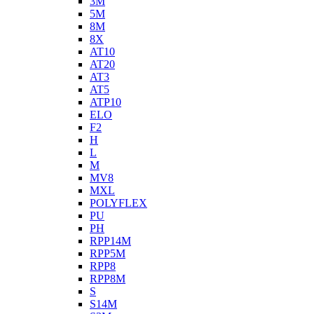
3M
5M
8M
8X
AT10
AT20
AT3
AT5
ATP10
ELO
F2
H
L
M
MV8
MXL
POLYFLEX
PU
PH
RPP14M
RPP5M
RPP8
RPP8M
S
S14M