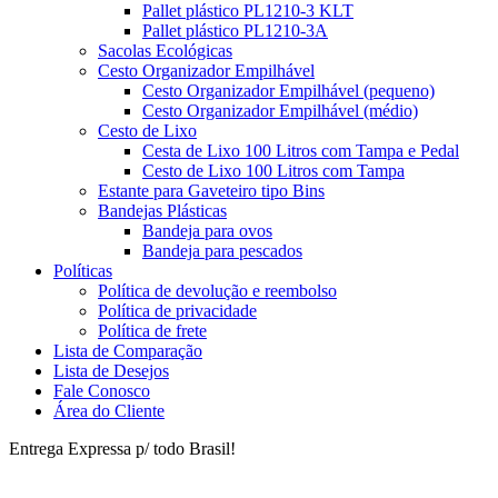
Pallet plástico PL1210-3 KLT
Pallet plástico PL1210-3A
Sacolas Ecológicas
Cesto Organizador Empilhável
Cesto Organizador Empilhável (pequeno)
Cesto Organizador Empilhável (médio)
Cesto de Lixo
Cesta de Lixo 100 Litros com Tampa e Pedal
Cesto de Lixo 100 Litros com Tampa
Estante para Gaveteiro tipo Bins
Bandejas Plásticas
Bandeja para ovos
Bandeja para pescados
Políticas
Política de devolução e reembolso
Política de privacidade
Política de frete
Lista de Comparação
Lista de Desejos
Fale Conosco
Área do Cliente
Entrega Expressa p/ todo Brasil!