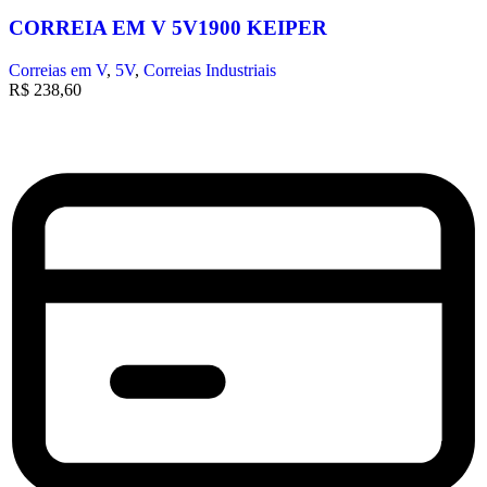
CORREIA EM V 5V1900 KEIPER
Correias em V
,
5V
,
Correias Industriais
R$
238,60