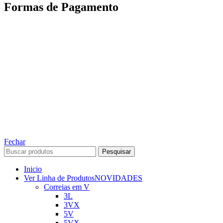
Formas de Pagamento
TODOS OS DIREITOS RESERVADOS – 2022 – 2026
Nós da ABelt Group Company nos reservamos o direito de executar manutenção e
alterações de preços, e bem firmar que as fotos sao meramente ilustrativas, entre em
contato para mais informações!
ABELT GROUP COMPANY
Fechar
Pesquisar
Inicio
Ver Linha de Produtos
NOVIDADES
Correias em V
3L
3VX
5V
5VX