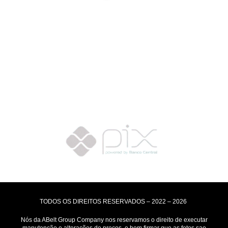
Selos de Segurança
Formas de Envio
Motoboy, Utilitário ou Caminhão!
(Lalamove, Correios ou 400+ Transportadoras)
Entrega para todo Brasil!
Formas de Pagamento
TODOS OS DIREITOS RESERVADOS – 2022 – 2026
Nós da ABelt Group Company nos reservamos o direito de executar