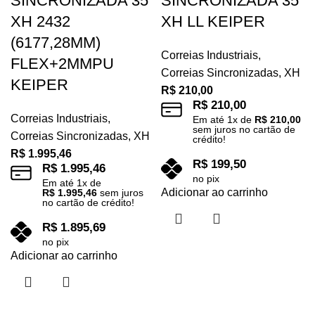
SINCRONIZADA 35
SINCRONIZADA 35
XH 2432
XH LL KEIPER
(6177,28MM)
Correias Industriais
,
FLEX+2MMPU
Correias Sincronizadas
,
XH
KEIPER
R$
210,00
R$
210,00
Correias Industriais
,
Em até
1
x de
R$
210,00
sem juros no cartão de
Correias Sincronizadas
,
XH
crédito!
R$
1.995,46
R$
199,50
R$
1.995,46
no pix
Em até
1
x de
Adicionar ao carrinho
R$
1.995,46
sem juros
no cartão de crédito!
R$
1.895,69
no pix
Adicionar ao carrinho