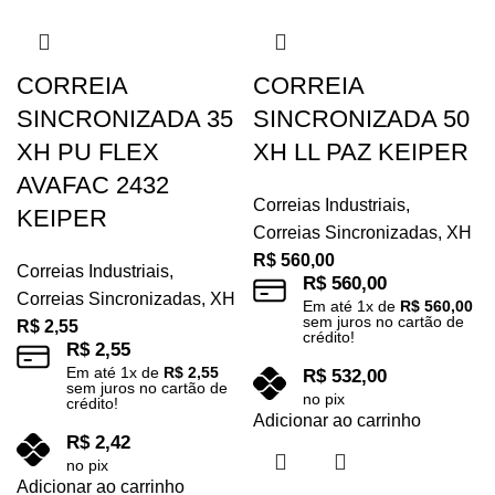
CORREIA
CORREIA
SINCRONIZADA 35
SINCRONIZADA 50
XH PU FLEX
XH LL PAZ KEIPER
AVAFAC 2432
Correias Industriais
,
KEIPER
Correias Sincronizadas
,
XH
R$
560,00
Correias Industriais
,
R$
560,00
Correias Sincronizadas
,
XH
Em até
1
x de
R$
560,00
sem juros no cartão de
R$
2,55
crédito!
R$
2,55
Em até
1
x de
R$
2,55
R$
532,00
sem juros no cartão de
no pix
crédito!
Adicionar ao carrinho
R$
2,42
no pix
Adicionar ao carrinho