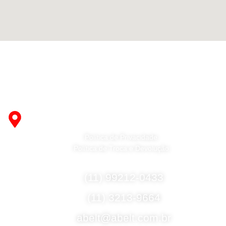
Fabricante de Produtos Plásticos com atendimento em
abrangência nacional!
R. Desembargador Olavo Ferreira Prado, 565 A -
Americanópolis - São Paulo - SP - 04427-000
Política de Privacidade
Política de Troca e Devolução
Fale Conosco
(11) 99212-0433
(11) 3213-9664
abelt@abelt.com.br