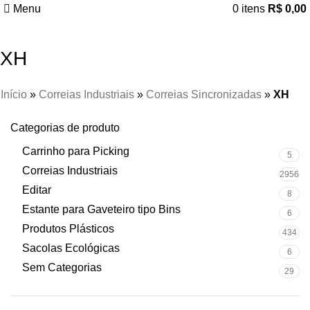
Menu
0
itens
R$
0,00
XH
Início
»
Correias Industriais
»
Correias Sincronizadas
»
XH
Categorias de produto
Carrinho para Picking
5
Correias Industriais
2956
Editar
8
Estante para Gaveteiro tipo Bins
6
Produtos Plásticos
434
Sacolas Ecológicas
6
Sem Categorias
29