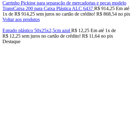
Carrinho Picking para separação de mercadorias e peças modelo
TransCaixa 200 para Caixa Plástica ALC 6437
R$
914,25
Em até
1
x de
R$
914,25
sem juros no cartão de crédito!
R$
868,54
no pix
Voltar aos produtos
Estrado plástico 50x25x2,5cm azul
R$
12,25
Em até
1
x de
R$
12,25
sem juros no cartão de crédito!
R$
11,64
no pix
Destaque