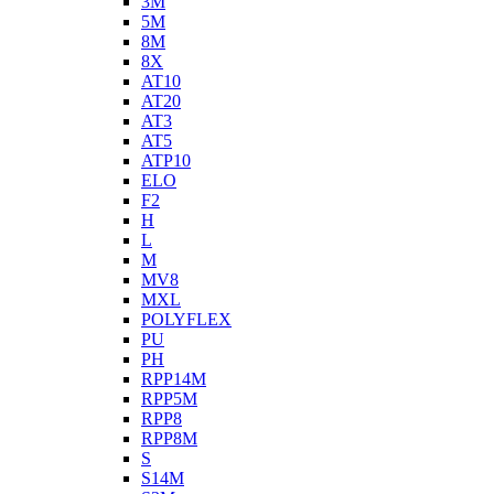
3M
5M
8M
8X
AT10
AT20
AT3
AT5
ATP10
ELO
F2
H
L
M
MV8
MXL
POLYFLEX
PU
PH
RPP14M
RPP5M
RPP8
RPP8M
S
S14M