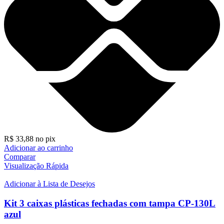
R$
33,88
no pix
Adicionar ao carrinho
Comparar
Visualização Rápida
Adicionar à Lista de Desejos
Kit 3 caixas plásticas fechadas com tampa CP-130L
azul