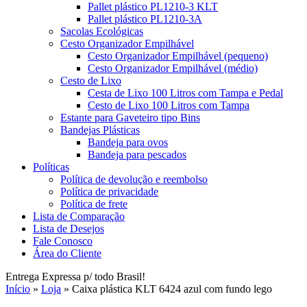
Pallet plástico PL1210-3 KLT
Pallet plástico PL1210-3A
Sacolas Ecológicas
Cesto Organizador Empilhável
Cesto Organizador Empilhável (pequeno)
Cesto Organizador Empilhável (médio)
Cesto de Lixo
Cesta de Lixo 100 Litros com Tampa e Pedal
Cesto de Lixo 100 Litros com Tampa
Estante para Gaveteiro tipo Bins
Bandejas Plásticas
Bandeja para ovos
Bandeja para pescados
Políticas
Política de devolução e reembolso
Política de privacidade
Política de frete
Lista de Comparação
Lista de Desejos
Fale Conosco
Área do Cliente
Entrega Expressa p/ todo Brasil!
Início
»
Loja
»
Caixa plástica KLT 6424 azul com fundo lego