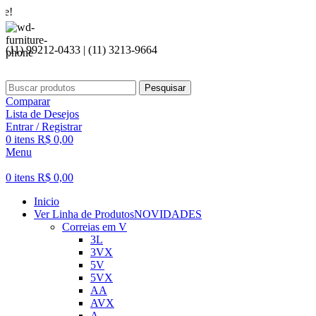
Seja be
(11) 99212-0433 | (11) 3213-9664
Pesquisar
Comparar
Lista de Desejos
Entrar / Registrar
0
itens
R$
0,00
Menu
0
itens
R$
0,00
Inicio
Ver Linha de Produtos
NOVIDADES
Correias em V
3L
3VX
5V
5VX
AA
AVX
A