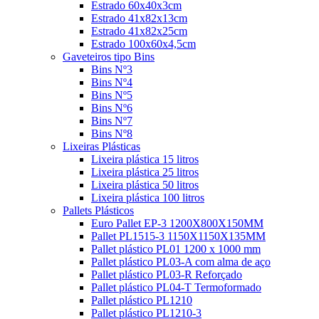
Estrado 60x40x3cm
Estrado 41x82x13cm
Estrado 41x82x25cm
Estrado 100x60x4,5cm
Gaveteiros tipo Bins
Bins Nº3
Bins Nº4
Bins Nº5
Bins Nº6
Bins Nº7
Bins Nº8
Lixeiras Plásticas
Lixeira plástica 15 litros
Lixeira plástica 25 litros
Lixeira plástica 50 litros
Lixeira plástica 100 litros
Pallets Plásticos
Euro Pallet EP-3 1200X800X150MM
Pallet PL1515-3 1150X1150X135MM
Pallet plástico PL01 1200 x 1000 mm
Pallet plástico PL03-A com alma de aço
Pallet plástico PL03-R Reforçado
Pallet plástico PL04-T Termoformado
Pallet plástico PL1210
Pallet plástico PL1210-3