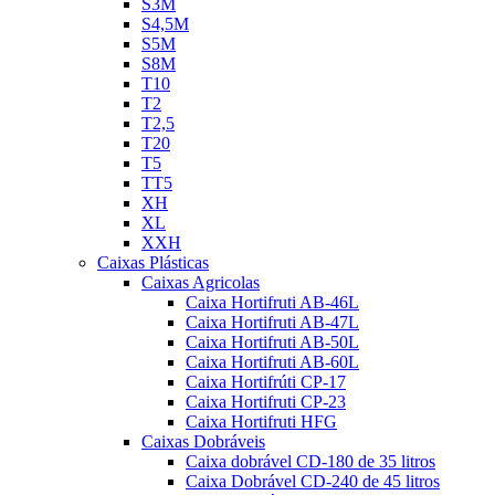
S3M
S4,5M
S5M
S8M
T10
T2
T2,5
T20
T5
TT5
XH
XL
XXH
Caixas Plásticas
Caixas Agricolas
Caixa Hortifruti AB-46L
Caixa Hortifruti AB-47L
Caixa Hortifruti AB-50L
Caixa Hortifruti AB-60L
Caixa Hortifrúti CP-17
Caixa Hortifruti CP-23
Caixa Hortifruti HFG
Caixas Dobráveis
Caixa dobrável CD-180 de 35 litros
Caixa Dobrável CD-240 de 45 litros