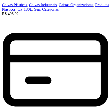
Caixas Plásticas
,
Caixas Industriais
,
Caixas Organizadoras
,
Produtos
Plásticos
,
CP-130L
,
Sem Categorias
R$
496,92