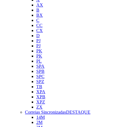
AX
B
BX
C
CC
CX
D
PJ
PJ
PK
PK
PL
SPA
SPB
SPC
SPZ
TB
XPA
XPB
XPZ
ZX
Correias Sincronizadas
DESTAQUE
14M
2M