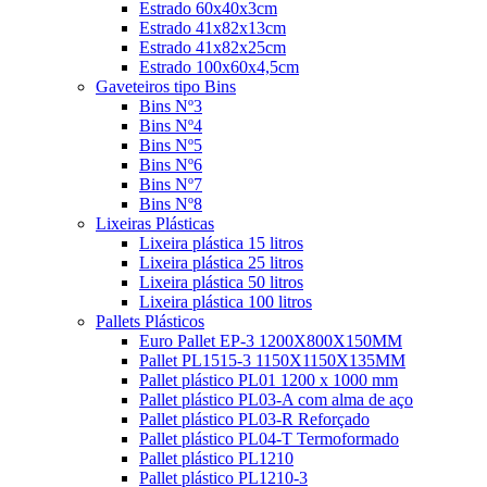
Estrado 60x40x3cm
Estrado 41x82x13cm
Estrado 41x82x25cm
Estrado 100x60x4,5cm
Gaveteiros tipo Bins
Bins Nº3
Bins Nº4
Bins Nº5
Bins Nº6
Bins Nº7
Bins Nº8
Lixeiras Plásticas
Lixeira plástica 15 litros
Lixeira plástica 25 litros
Lixeira plástica 50 litros
Lixeira plástica 100 litros
Pallets Plásticos
Euro Pallet EP-3 1200X800X150MM
Pallet PL1515-3 1150X1150X135MM
Pallet plástico PL01 1200 x 1000 mm
Pallet plástico PL03-A com alma de aço
Pallet plástico PL03-R Reforçado
Pallet plástico PL04-T Termoformado
Pallet plástico PL1210
Pallet plástico PL1210-3