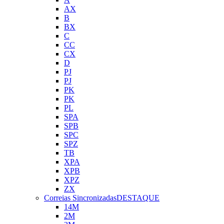
AX
B
BX
C
CC
CX
D
PJ
PJ
PK
PK
PL
SPA
SPB
SPC
SPZ
TB
XPA
XPB
XPZ
ZX
Correias Sincronizadas
DESTAQUE
14M
2M