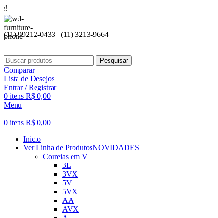
Seja bem
(11) 99212-0433 | (11) 3213-9664
Pesquisar
Comparar
Lista de Desejos
Entrar / Registrar
0
itens
R$
0,00
Menu
0
itens
R$
0,00
Inicio
Ver Linha de Produtos
NOVIDADES
Correias em V
3L
3VX
5V
5VX
AA
AVX
A