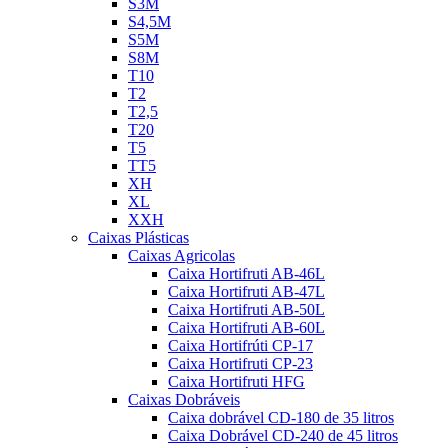
S3M
S4,5M
S5M
S8M
T10
T2
T2,5
T20
T5
TT5
XH
XL
XXH
Caixas Plásticas
Caixas Agricolas
Caixa Hortifruti AB-46L
Caixa Hortifruti AB-47L
Caixa Hortifruti AB-50L
Caixa Hortifruti AB-60L
Caixa Hortifrúti CP-17
Caixa Hortifruti CP-23
Caixa Hortifruti HFG
Caixas Dobráveis
Caixa dobrável CD-180 de 35 litros
Caixa Dobrável CD-240 de 45 litros