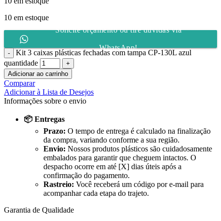
10 em estoque
10 em estoque
Solicite orçamento ou tire dúvidas via
WhatsApp!
Kit 3 caixas plásticas fechadas com tampa CP-130L azul
quantidade
Adicionar ao carrinho
Comparar
Adicionar à Lista de Desejos
Informações sobre o envio
📦 Entregas
Prazo:
O tempo de entrega é calculado na finalização
da compra, variando conforme a sua região.
Envio:
Nossos produtos plásticos são cuidadosamente
embalados para garantir que cheguem intactos. O
despacho ocorre em até [X] dias úteis após a
confirmação do pagamento.
Rastreio:
Você receberá um código por e-mail para
acompanhar cada etapa do trajeto.
Garantia de Qualidade