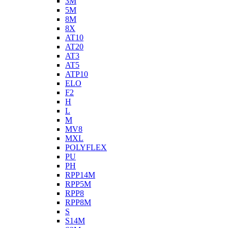
3M
5M
8M
8X
AT10
AT20
AT3
AT5
ATP10
ELO
F2
H
L
M
MV8
MXL
POLYFLEX
PU
PH
RPP14M
RPP5M
RPP8
RPP8M
S
S14M