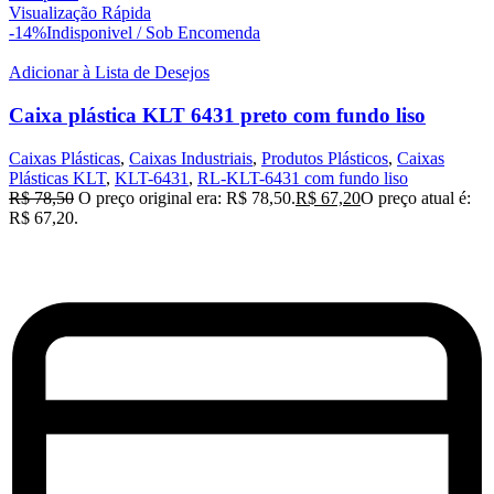
Visualização Rápida
-14%
Indisponivel / Sob Encomenda
Adicionar à Lista de Desejos
Caixa plástica KLT 6431 preto com fundo liso
Caixas Plásticas
,
Caixas Industriais
,
Produtos Plásticos
,
Caixas
Plásticas KLT
,
KLT-6431
,
RL-KLT-6431 com fundo liso
R$
78,50
O preço original era: R$ 78,50.
R$
67,20
O preço atual é:
R$ 67,20.