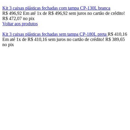
Kit 3 caixas plásticas fechadas com tampa CP-130L branca
R$
496,92
Em até
1
x de
R$
496,92
sem juros no cartão de crédito!
R$
472,07
no pix
Voltar aos produtos
Kit 3 caixas plásticas fechadas sem tampa CP-180L preta
R$
410,16
Em até
1
x de
R$
410,16
sem juros no cartão de crédito!
R$
389,65
no pix