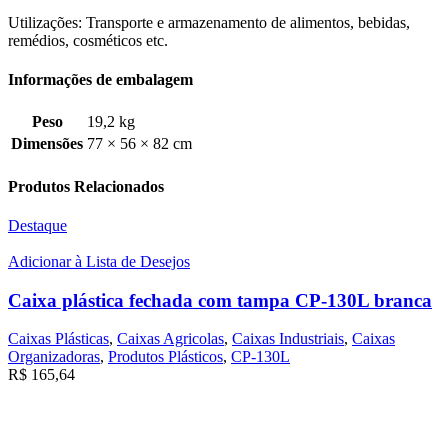
Utilizações: Transporte e armazenamento de alimentos, bebidas,
remédios, cosméticos etc.
Informações de embalagem
Peso
19,2 kg
Dimensões
77 × 56 × 82 cm
Produtos Relacionados
Destaque
Adicionar à Lista de Desejos
Caixa plástica fechada com tampa CP-130L branca
Caixas Plásticas
,
Caixas Agricolas
,
Caixas Industriais
,
Caixas
Organizadoras
,
Produtos Plásticos
,
CP-130L
R$
165,64