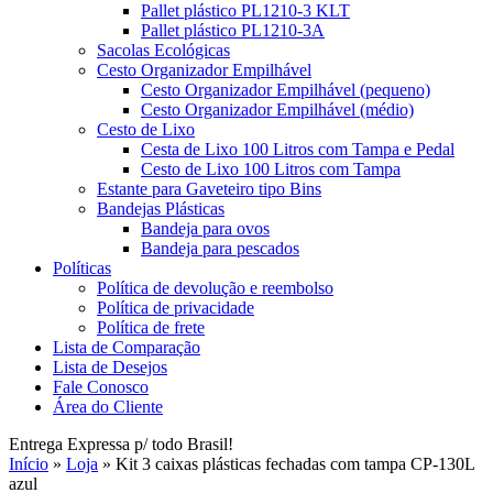
Pallet plástico PL1210-3 KLT
Pallet plástico PL1210-3A
Sacolas Ecológicas
Cesto Organizador Empilhável
Cesto Organizador Empilhável (pequeno)
Cesto Organizador Empilhável (médio)
Cesto de Lixo
Cesta de Lixo 100 Litros com Tampa e Pedal
Cesto de Lixo 100 Litros com Tampa
Estante para Gaveteiro tipo Bins
Bandejas Plásticas
Bandeja para ovos
Bandeja para pescados
Políticas
Política de devolução e reembolso
Política de privacidade
Política de frete
Lista de Comparação
Lista de Desejos
Fale Conosco
Área do Cliente
Entrega Expressa p/ todo Brasil!
Início
»
Loja
»
Kit 3 caixas plásticas fechadas com tampa CP-130L
azul