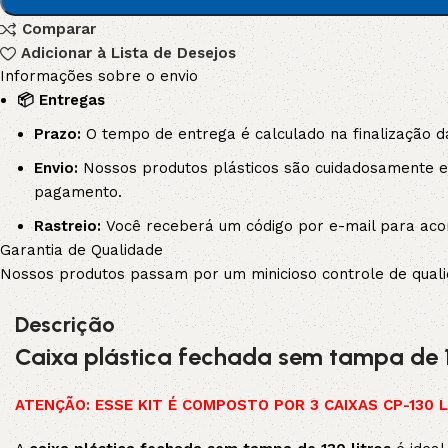
Comparar
3L
3VX
Adicionar à Lista de Desejos
Informações sobre o envio
A
AX
📦 Entregas
Prazo:
O tempo de entrega é calculado na finalização d
CX
D
Envio:
Nossos produtos plásticos são cuidadosamente em
pagamento.
PL
SPA
Rastreio:
Você receberá um código por e-mail para aco
Garantia de Qualidade
XPA
XPB
Nossos produtos passam por um minicioso controle de qualid
Descrição
Caixa plástica fechada sem tampa de 1
ATENÇÃO: ESSE KIT É COMPOSTO POR 3 CAIXAS CP-130 