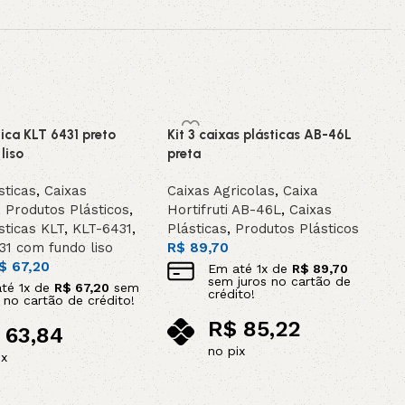
tica KLT 6431 preto
Kit 3 caixas plásticas AB-46L
VEL /
liso
preta
OMEN
sticas
,
Caixas
Caixas Agricolas
,
Caixa
,
Produtos Plásticos
,
Hortifruti AB-46L
,
Caixas
sticas KLT
,
KLT-6431
,
Plásticas
,
Produtos Plásticos
31 com fundo liso
R$
89,70
$
67,20
Em até
1
x de
R$
89,70
sem juros no cartão de
até
1
x de
R$
67,20
sem
crédito!
s no cartão de crédito!
R$
85,22
63,84
no pix
ix
Adicionar ao carrinho