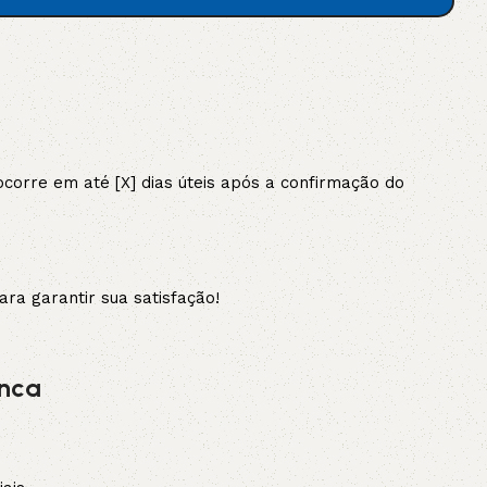
AVX
CC
PK
orre em até [X] dias úteis após a confirmação do
Z
TB
ra garantir sua satisfação!
anca