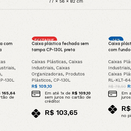
77 × 56 × 82 cm
DESTAQUE
-14%
da com
Caixa plástica fechada sem
Caixa plás
INDISPONI
a
tampa CP-130L preta
com fundo 
SOB ENC
DA
xas
Caixas Plásticas
,
Caixas
Caixas Plá
striais
,
Industriais
,
Caixas
Industriais
s
,
Organizadoras
,
Produtos
Caixas Plá
P-130L
Plásticos
,
CP-130L
RL-KLT-64
R$
109,10
R
R$
78,50
$
165,64
Em até
1
x de
R$
109,10
Em 
rtão de
sem juros no cartão de
juro
crédito!
R$
R$
103,65
no p
no pix
Leia mais
Adicionar ao carrinho