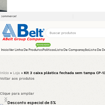
Seja bem vindo a nossa platafor
NOVIDADES
Inicio
Ver Linha De Produtos
Políticas
Lista De Comparação
Lista De D
Início
»
Loja
»
Kit 3 caixa plástica fechada sem tampa CP-1
Voltar aos produtos
Clique para ampliar
Desconto especial de 5%