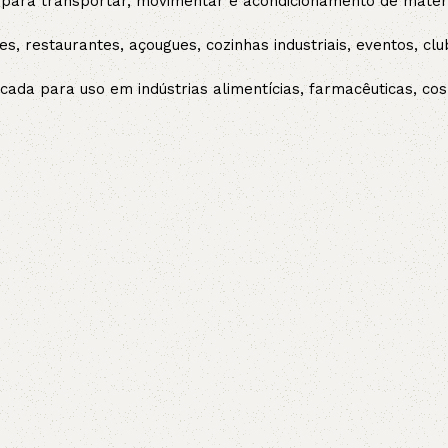
 para transportar, movimentar e acondicionamento de materi
s, restaurantes, açougues, cozinhas industriais, eventos, club
cada para uso em indústrias alimentícias, farmacêuticas, c