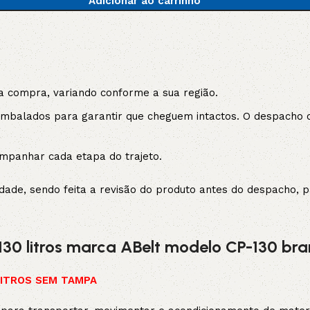
Adicionar ao carrinho
5V
5VX
AA
B
BX
C
a compra, variando conforme a sua região.
PJ
PJ
PK
balados para garantir que cheguem intactos. O despacho oc
SPB
SPC
SP
mpanhar cada etapa do trajeto.
XPZ
ZX
ade, sendo feita a revisão do produto antes do despacho, pa
30 litros marca ABelt modelo CP-130 br
LITROS SEM TAMPA