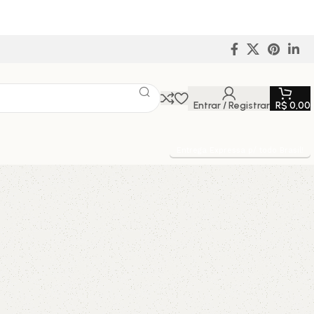
Entrar / Registrar
R$
0,00
Entrega Expressa p/ todo Brasil!