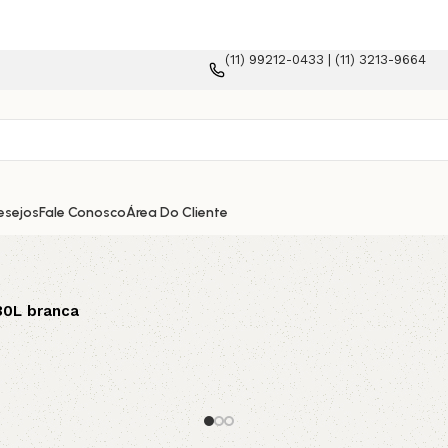
(11) 99212-0433 | (11) 3213-9664
ma e-commerce!
esejos
Fale Conosco
Área Do Cliente
30L branca