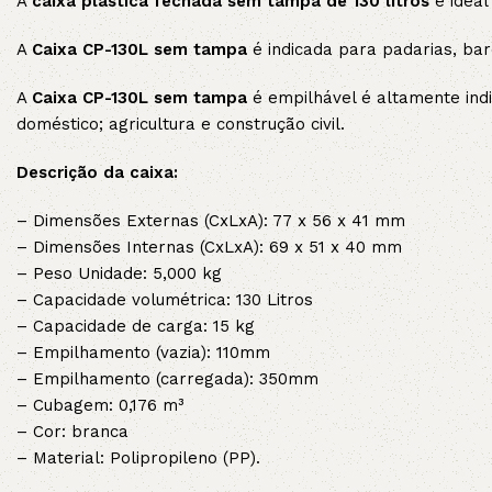
A
caixa plástica fechada sem tampa de 130 litros
é ideal
A
Caixa CP-130L sem tampa
é indicada para padarias, bare
A
Caixa CP-130L sem tampa
é empilhável é altamente indi
doméstico; agricultura e construção civil.
Descrição da caixa:
– Dimensões Externas (CxLxA): 77 x 56 x 41 mm
– Dimensões Internas (CxLxA): 69 x 51 x 40 mm
– Peso Unidade: 5,000 kg
– Capacidade volumétrica: 130 Litros
– Capacidade de carga: 15 kg
– Empilhamento (vazia): 110mm
– Empilhamento (carregada): 350mm
– Cubagem: 0,176 m³
– Cor: branca
– Material: Polipropileno (PP).