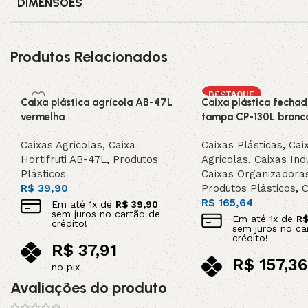
DIMENSÕES
Produtos Relacionados
DESTAQUE
Caixa plástica agrícola AB-47L
Caixa plástica fecha
vermelha
tampa CP-130L branc
Caixas Agricolas
,
Caixa
Caixas Plásticas
,
Cai
Hortifruti AB-47L
,
Produtos
Agricolas
,
Caixas Indu
Plásticos
Caixas Organizadora
R$
39,90
Produtos Plásticos
,
C
R$
165,64
Em até
1
x de
R$
39,90
sem juros no cartão de
Em até
1
x de
R
crédito!
sem juros no ca
crédito!
R$
37,91
R$
157,36
no pix
no pix
Avaliações do produto
Adicionar ao carrinho
Adicionar ao carrinho