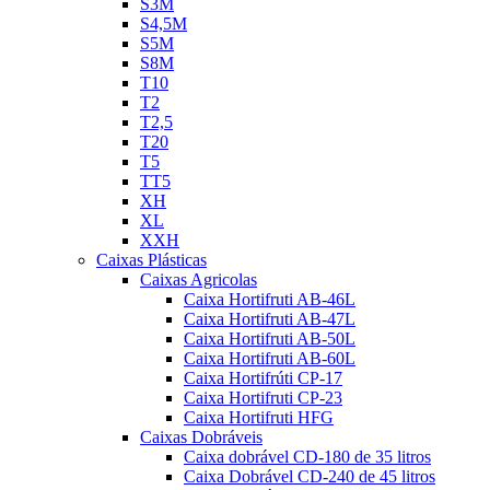
S3M
S4,5M
S5M
S8M
T10
T2
T2,5
T20
T5
TT5
XH
XL
XXH
Caixas Plásticas
Caixas Agricolas
Caixa Hortifruti AB-46L
Caixa Hortifruti AB-47L
Caixa Hortifruti AB-50L
Caixa Hortifruti AB-60L
Caixa Hortifrúti CP-17
Caixa Hortifruti CP-23
Caixa Hortifruti HFG
Caixas Dobráveis
Caixa dobrável CD-180 de 35 litros
Caixa Dobrável CD-240 de 45 litros