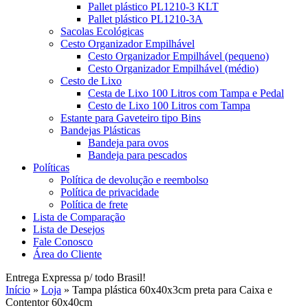
Pallet plástico PL1210-3 KLT
Pallet plástico PL1210-3A
Sacolas Ecológicas
Cesto Organizador Empilhável
Cesto Organizador Empilhável (pequeno)
Cesto Organizador Empilhável (médio)
Cesto de Lixo
Cesta de Lixo 100 Litros com Tampa e Pedal
Cesto de Lixo 100 Litros com Tampa
Estante para Gaveteiro tipo Bins
Bandejas Plásticas
Bandeja para ovos
Bandeja para pescados
Políticas
Política de devolução e reembolso
Política de privacidade
Política de frete
Lista de Comparação
Lista de Desejos
Fale Conosco
Área do Cliente
Entrega Expressa p/ todo Brasil!
Início
»
Loja
»
Tampa plástica 60x40x3cm preta para Caixa e
Contentor 60x40cm