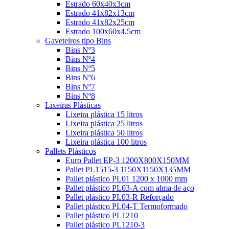
Estrado 60x40x3cm
Estrado 41x82x13cm
Estrado 41x82x25cm
Estrado 100x60x4,5cm
Gaveteiros tipo Bins
Bins Nº3
Bins Nº4
Bins Nº5
Bins Nº6
Bins Nº7
Bins Nº8
Lixeiras Plásticas
Lixeira plástica 15 litros
Lixeira plástica 25 litros
Lixeira plástica 50 litros
Lixeira plástica 100 litros
Pallets Plásticos
Euro Pallet EP-3 1200X800X150MM
Pallet PL1515-3 1150X1150X135MM
Pallet plástico PL01 1200 x 1000 mm
Pallet plástico PL03-A com alma de aço
Pallet plástico PL03-R Reforçado
Pallet plástico PL04-T Termoformado
Pallet plástico PL1210
Pallet plástico PL1210-3