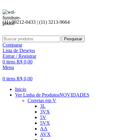
Seja bem vi
(11) 99212-0433 | (11) 3213-9664
Pesquisar
Comparar
Lista de Desejos
Entrar / Registrar
0
itens
R$
0,00
Menu
0
itens
R$
0,00
Inicio
Ver Linha de Produtos
NOVIDADES
Correias em V
3L
3VX
5V
5VX
AA
AVX
A