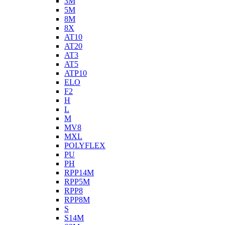
3M
5M
8M
8X
AT10
AT20
AT3
AT5
ATP10
ELO
F2
H
L
M
MV8
MXL
POLYFLEX
PU
PH
RPP14M
RPP5M
RPP8
RPP8M
S
S14M