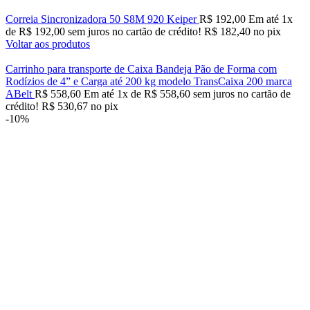
Correia Sincronizadora 50 S8M 920 Keiper
R$
192,00
Em até
1
x
de
R$
192,00
sem juros no cartão de crédito!
R$
182,40
no pix
Voltar aos produtos
Carrinho para transporte de Caixa Bandeja Pão de Forma com
Rodízios de 4” e Carga até 200 kg modelo TransCaixa 200 marca
ABelt
R$
558,60
Em até
1
x de
R$
558,60
sem juros no cartão de
crédito!
R$
530,67
no pix
-10%