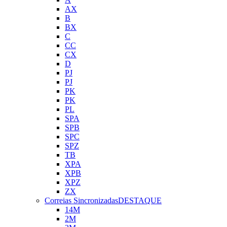
AX
B
BX
C
CC
CX
D
PJ
PJ
PK
PK
PL
SPA
SPB
SPC
SPZ
TB
XPA
XPB
XPZ
ZX
Correias Sincronizadas
DESTAQUE
14M
2M