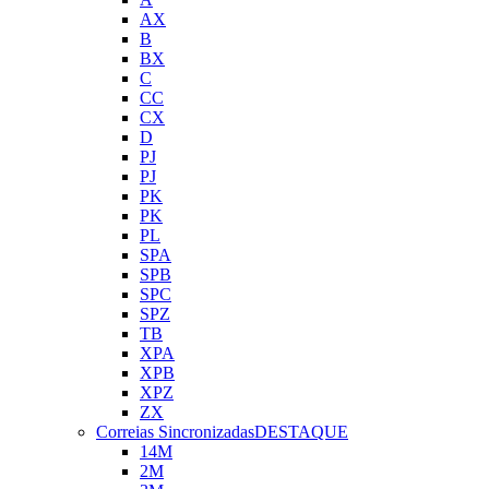
AX
B
BX
C
CC
CX
D
PJ
PJ
PK
PK
PL
SPA
SPB
SPC
SPZ
TB
XPA
XPB
XPZ
ZX
Correias Sincronizadas
DESTAQUE
14M
2M