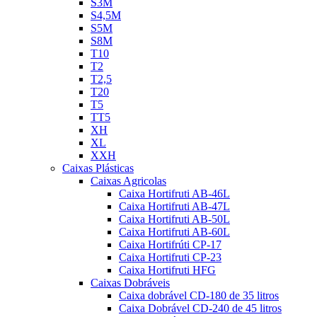
S3M
S4,5M
S5M
S8M
T10
T2
T2,5
T20
T5
TT5
XH
XL
XXH
Caixas Plásticas
Caixas Agricolas
Caixa Hortifruti AB-46L
Caixa Hortifruti AB-47L
Caixa Hortifruti AB-50L
Caixa Hortifruti AB-60L
Caixa Hortifrúti CP-17
Caixa Hortifruti CP-23
Caixa Hortifruti HFG
Caixas Dobráveis
Caixa dobrável CD-180 de 35 litros
Caixa Dobrável CD-240 de 45 litros