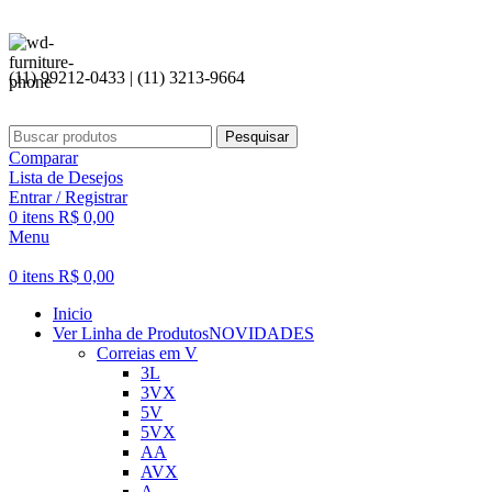
(11) 99212-0433 | (11) 3213-9664
Pesquisar
Comparar
Lista de Desejos
Entrar / Registrar
0
itens
R$
0,00
Menu
0
itens
R$
0,00
Inicio
Ver Linha de Produtos
NOVIDADES
Correias em V
3L
3VX
5V
5VX
AA
AVX
A