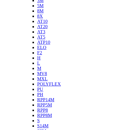
3M
5M
8M
8X
AT10
AT20
AT3
AT5
ATP10
ELO
F2
H
L
M
MV8
MXL
POLYFLEX
PU
PH
RPP14M
RPP5M
RPP8
RPP8M
S
S14M