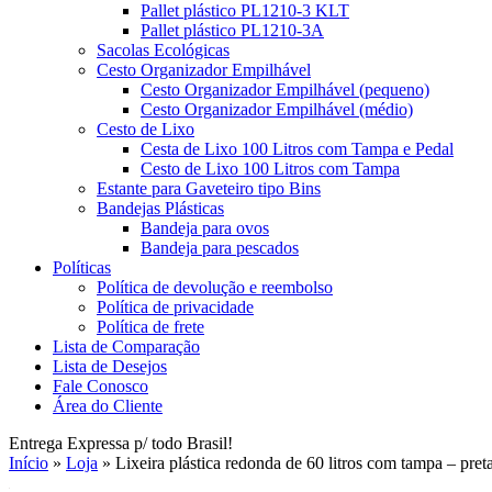
Pallet plástico PL1210-3 KLT
Pallet plástico PL1210-3A
Sacolas Ecológicas
Cesto Organizador Empilhável
Cesto Organizador Empilhável (pequeno)
Cesto Organizador Empilhável (médio)
Cesto de Lixo
Cesta de Lixo 100 Litros com Tampa e Pedal
Cesto de Lixo 100 Litros com Tampa
Estante para Gaveteiro tipo Bins
Bandejas Plásticas
Bandeja para ovos
Bandeja para pescados
Políticas
Política de devolução e reembolso
Política de privacidade
Política de frete
Lista de Comparação
Lista de Desejos
Fale Conosco
Área do Cliente
Entrega Expressa p/ todo Brasil!
Início
»
Loja
»
Lixeira plástica redonda de 60 litros com tampa – pret