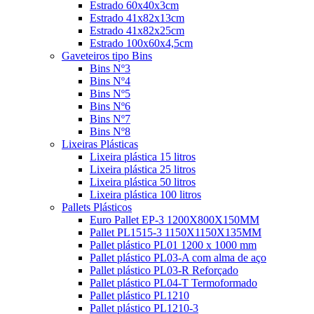
Estrado 60x40x3cm
Estrado 41x82x13cm
Estrado 41x82x25cm
Estrado 100x60x4,5cm
Gaveteiros tipo Bins
Bins Nº3
Bins Nº4
Bins Nº5
Bins Nº6
Bins Nº7
Bins Nº8
Lixeiras Plásticas
Lixeira plástica 15 litros
Lixeira plástica 25 litros
Lixeira plástica 50 litros
Lixeira plástica 100 litros
Pallets Plásticos
Euro Pallet EP-3 1200X800X150MM
Pallet PL1515-3 1150X1150X135MM
Pallet plástico PL01 1200 x 1000 mm
Pallet plástico PL03-A com alma de aço
Pallet plástico PL03-R Reforçado
Pallet plástico PL04-T Termoformado
Pallet plástico PL1210
Pallet plástico PL1210-3