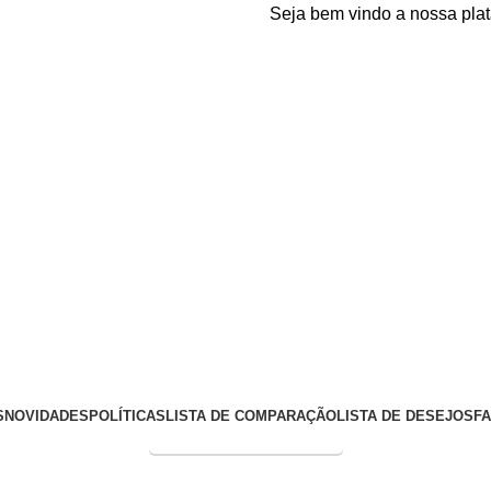
Seja bem vindo a nossa plataforma 
S
NOVIDADES
POLÍTICAS
LISTA DE COMPARAÇÃO
LISTA DE DESEJOS
F
Entrega Expressa p/ todo Brasil!