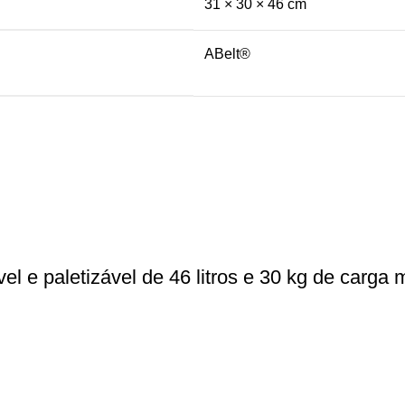
31 × 30 × 46 cm
ABelt®
l e paletizável de 46 litros e 30 kg de carg