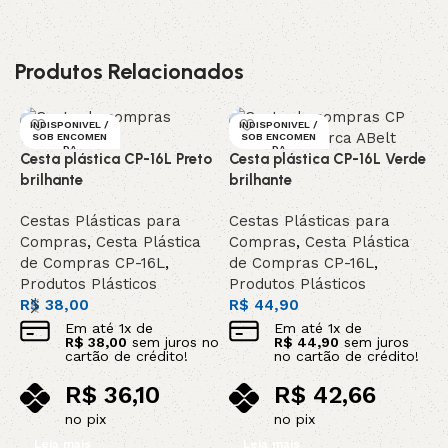
Produtos Relacionados
INDISPONIVEL /
INDISPONIVEL /
K
SOB ENCOMEN
SOB ENCOMEN
DA
DA
Cesta plástica CP-16L Preto
Cesta plástica CP-16L Verde
l
brilhante
brilhante
C
Cestas Plásticas para
Cestas Plásticas para
C
Compras
,
Cesta Plástica
Compras
,
Cesta Plástica
d
de Compras CP-16L
,
de Compras CP-16L
,
P
Produtos Plásticos
Produtos Plásticos
C
R$
38,00
R$
44,90
R
Em até
1
x de
Em até
1
x de
R$
38,00
sem juros no
R$
44,90
sem juros
cartão de crédito!
no cartão de crédito!
R$
36,10
R$
42,66
no pix
no pix
Leia mais
Leia mais