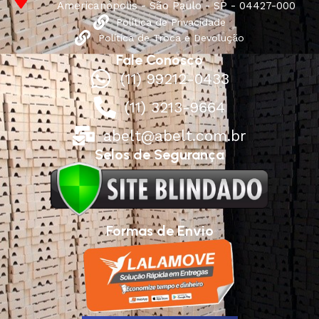
Americanópolis - São Paulo - SP - 04427-000
Política de Privacidade
Política de Troca e Devolução
Fale Conosco
(11) 99212-0433
(11) 3213-9664
abelt@abelt.com.br
Selos de Segurança
Formas de Envio