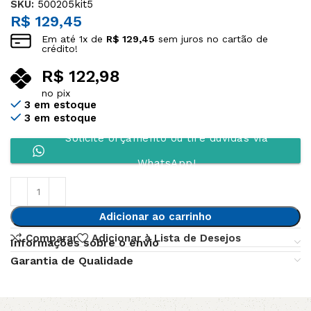
SKU:
500205kit5
R$
129,45
Em até
1
x de
R$
129,45
sem juros no cartão de
crédito!
R$
122,98
no pix
3 em estoque
3 em estoque
Solicite orçamento ou tire dúvidas via
WhatsApp!
Adicionar ao carrinho
Comparar
Adicionar à Lista de Desejos
Informações sobre o envio
Garantia de Qualidade