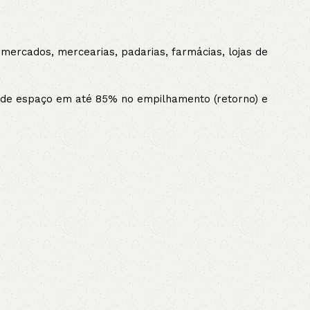
AVX
ermercados, mercearias, padarias, farmácias, lojas de
CC
ão de espaço em até 85% no empilhamento (retorno) e
PK
Z
TB