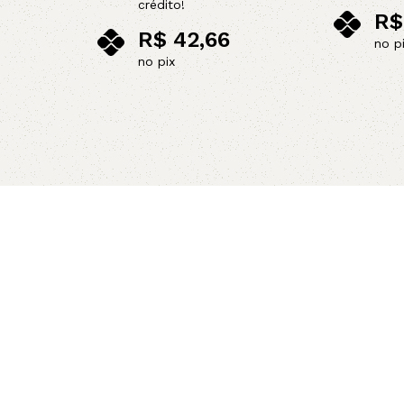
crédito!
R$
R$
42,66
no p
no pix
Leia mais
Leia mais