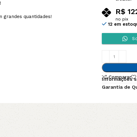
!
R$
12
m grandes quantidades!
no pix
12 em estoq
So
Comparar
Informações s
Garantia de Q