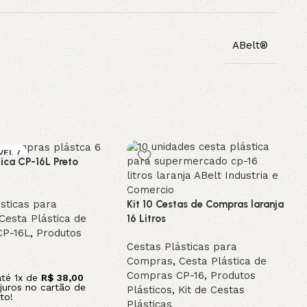
ABelt®
VEL /
tica CP-16L Preto
OMEN
sticas para
Kit 10 Cestas de Compras laranja
Cesta Plástica de
16 Litros
CP-16L
,
Produtos
Cestas Plásticas para
Compras
,
Cesta Plástica de
Compras CP-16
,
Produtos
até
1
x de
R$
38,00
juros no cartão de
Plásticos
,
Kit de Cestas
to!
Plásticas