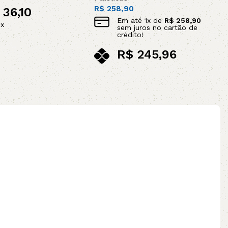
R$
258,90
36,10
Em até
1
x de
R$
258,90
ix
sem juros no cartão de
crédito!
R$
245,96
no pix
Adicionar ao carrinho