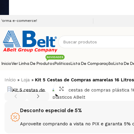
commerce!
NOVIDADES
Inicio
Ver Linha De Produtos
Políticas
Lista De Comparação
Lista De D
Início
»
Loja
»
Kit 5 Cestas de Compras amarelas 16 Litro
Clique para ampliar
Desconto especial de 5%
Aproveite comprando a vista no PIX e garanta 5% 