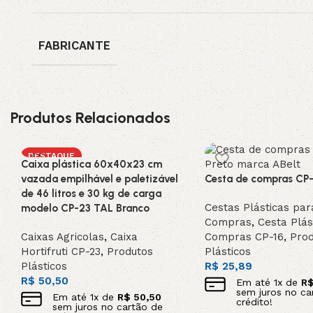
FABRICANTE
Produtos Relacionados
DESTAQUE
Caixa plástica 60x40x23 cm
vazada empilhável e paletizável
Cesta de compras CP-
de 46 litros e 30 kg de carga
Cestas Plásticas par
modelo CP-23 TAL Branco
Compras
,
Cesta Plás
Caixas Agricolas
,
Caixa
Compras CP-16
,
Prod
Hortifruti CP-23
,
Produtos
Plásticos
Plásticos
R$
25,89
R$
50,50
Em até
1
x de
R
sem juros no ca
Em até
1
x de
R$
50,50
crédito!
sem juros no cartão de