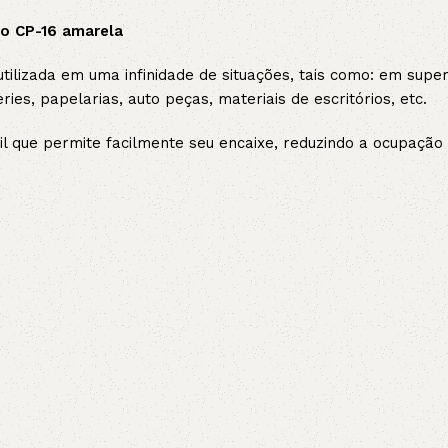
lo CP-16 amarela
5V
5VX
AA
 utilizada em uma infinidade de situações, tais como: em sup
B
BX
C
ries, papelarias, auto peças, materiais de escritórios, etc.
til que permite facilmente seu encaixe, reduzindo a ocupaç
PJ
PJ
PK
SPB
SPC
SP
XPZ
ZX