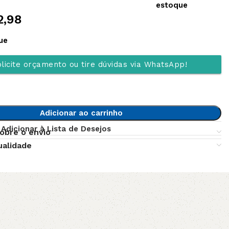
estoque
2,98
ue
licite orçamento ou tire dúvidas via WhatsApp!
Adicionar ao carrinho
Adicionar à Lista de Desejos
obre o envio
ualidade