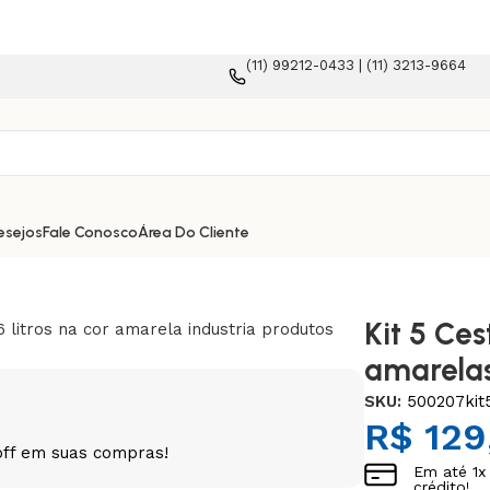
(11) 99212-0433 | (11) 3213-9664
esejos
Fale Conosco
Área Do Cliente
s
Kit 5 Ce
amarelas
SKU:
500207kit
R$
129
off em suas compras!
Em até
1
x
crédito!