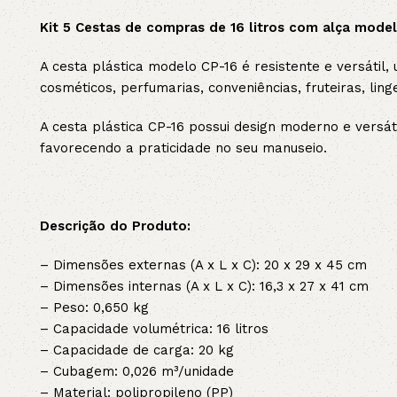
Kit 5 Cestas de compras de 16 litros com alça mode
3L
3VX
A cesta plástica modelo CP-16 é resistente e versátil,
A
AX
cosméticos, perfumarias, conveniências, fruteiras, linge
A cesta plástica CP-16 possui design moderno e versá
CX
D
favorecendo a praticidade no seu manuseio.
PL
SPA
Descrição do Produto:
XPA
XPB
– Dimensões externas (A x L x C): 20 x 29 x 45 cm
– Dimensões internas (A x L x C): 16,3 x 27 x 41 cm
– Peso: 0,650 kg
– Capacidade volumétrica: 16 litros
– Capacidade de carga: 20 kg
– Cubagem: 0,026 m³/unidade
– Material: polipropileno (PP)