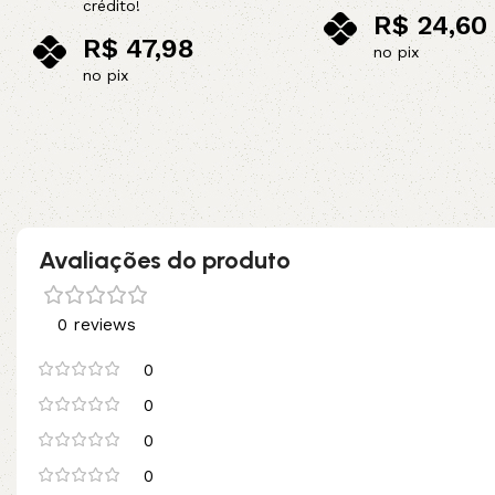
crédito!
R$
24,60
R$
47,98
no pix
no pix
Adicionar ao carrinho
Adicionar ao carrinho
Avaliações do produto
0 reviews
0
0
0
0