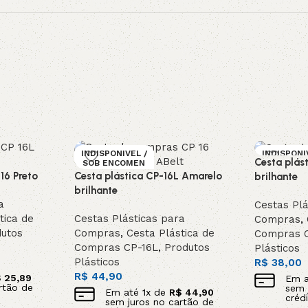
INDISPONIVEL /
INDISPONI
Cesta plás
SOB ENCOMEN
SOB ENC
DA
DA
16 Preto
Cesta plástica CP-16L Amarelo
brilhante
brilhante
a
Cestas Plá
tica de
Cestas Plásticas para
Compras
,
utos
Compras
,
Cesta Plástica de
Compras 
Compras CP-16L
,
Produtos
Plásticos
Plásticos
R$
38,00
R$
44,90
$
25,89
Em 
rtão de
sem 
Em até
1
x de
R$
44,90
crédi
sem juros no cartão de