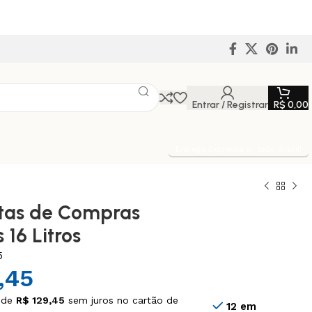
Entrar / Registrar
R$
0,00
Entrega Expressa p/ todo Brasil!
stas de Compras
 16 Litros
5
,45
 de
R$
129,45
sem juros no cartão de
12 em