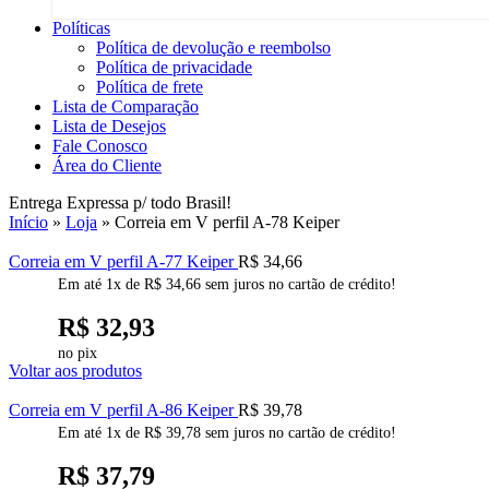
Políticas
Política de devolução e reembolso
Política de privacidade
Política de frete
Lista de Comparação
Lista de Desejos
Fale Conosco
Área do Cliente
Entrega Expressa p/ todo Brasil!
Início
»
Loja
»
Correia em V perfil A-78 Keiper
Correia em V perfil A-77 Keiper
R$
34,66
Em até
1
x de
R$
34,66
sem juros no cartão de crédito!
R$
32,93
no pix
Voltar aos produtos
Correia em V perfil A-86 Keiper
R$
39,78
Em até
1
x de
R$
39,78
sem juros no cartão de crédito!
R$
37,79