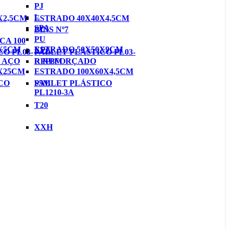
PJ
L
X2,5CM
ESTRADO 40X40X4,5CM
SPA
BINS Nº7
PU
CA 100
0X5CM
ESTRADO 50X50X9CM
XPA
O PL03-
PALLET PLÁSTICO PL03-
 AÇO
RPP8M
R REFORÇADO
X25CM
ESTRADO 100X60X4,5CM
CO
S5M
PALLET PLÁSTICO
PL1210-3A
T20
XXH