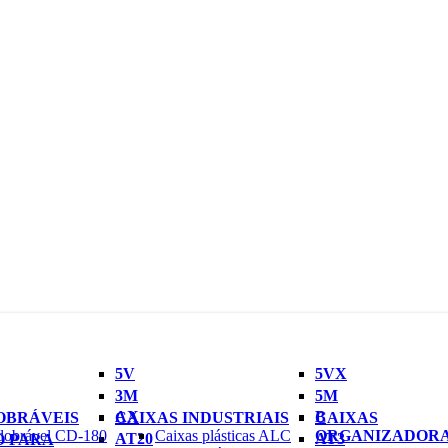
5V
5VX
3M
5M
AX
B
OBRÁVEIS
CAIXAS INDUSTRIAIS
CAIXAS
dobrável CD-180
Caixas plásticas ALC
ORGANIZADOR
AT20
AT3
O PARA