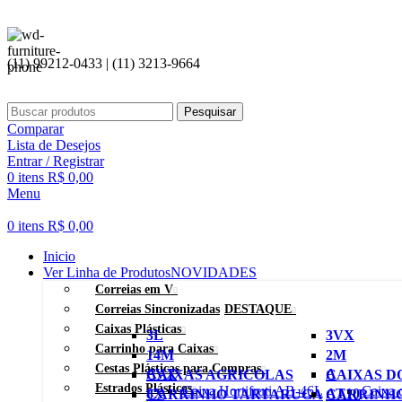
(11) 99212-0433 | (11) 3213-9664
Pesquisar
Comparar
Lista de Desejos
Entrar / Registrar
0
itens
R$
0,00
Menu
0
itens
R$
0,00
Inicio
Ver Linha de Produtos
NOVIDADES
Correias em V
Correias Sincronizadas
DESTAQUE
Caixas Plásticas
3L
3VX
Carrinho para Caixas
14M
2M
Cestas Plásticas para Compras
AVX
A
CAIXAS AGRICOLAS
CAIXAS D
Estrados Plásticos
Caixa Hortifruti AB-46L
Caixa 
8X
AT10
CARRINHO TARTARUGA
CARRINH