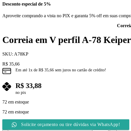
Desconto especial de 5%
Aproveite comprando a vista no PIX e garanta 5% off em suas compr
Correi
Correia em V perfil A-78 Keiper
SKU:
A78KP
R$
35,66
Em até
1
x de
R$
35,66
sem juros no cartão de crédito!
R$
33,88
no pix
72 em estoque
72 em estoque
Solicite orçamento ou tire dúvidas via WhatsApp!